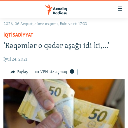
Keçid
linkləri
Əsas
2026, 06 Avqust, cümə axşamı, Bakı vaxtı 17:33
məzmuna
GÜNDƏM
İQTISADIYYAT
qayıt
#İZAHLA
Əsas
‘Rəqəmlər o qədər aşağı idi ki,...’
KORRUPSIOMETR
naviqasiyaya
qayıt
İyul 24, 2021
#ƏSLINDƏ
Axtarışa
FƏRQƏ BAX
Paylaş
VPN-siz açmaq
keç
QANUNI DOĞRU
ARAŞDIRMA
MULTIMEDIA
RADIO ARXIV
VIDEO
HAQQIMIZDA
FOTOQALEREYA
OXU ZALI