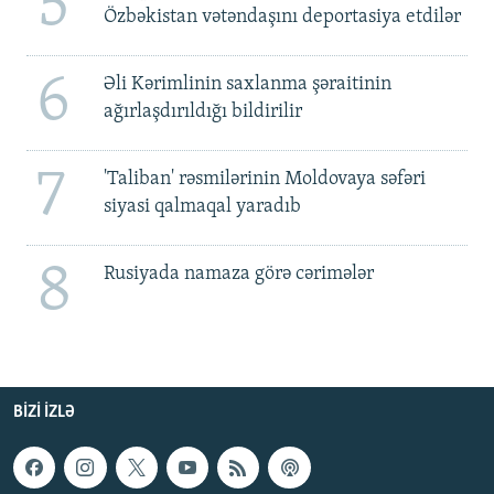
5
Özbəkistan vətəndaşını deportasiya etdilər
6
Əli Kərimlinin saxlanma şəraitinin
ağırlaşdırıldığı bildirilir
7
'Taliban' rəsmilərinin Moldovaya səfəri
siyasi qalmaqal yaradıb
8
Rusiyada namaza görə cərimələr
BIZI IZLƏ