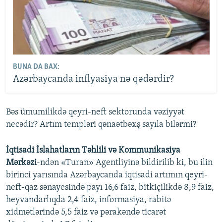
BUNA DA BAX:
Azərbaycanda inflyasiya nə qədərdir?
Bəs ümumilikdə qeyri-neft sektorunda vəziyyət
necədir? Artım templəri qənaətbəxş sayıla bilərmi?
İqtisadi İslahatların Təhlili və Kommunikasiya
Mərkəzi
-ndən «Turan» Agentliyinə bildirilib ki, bu ilin
birinci yarısında Azərbaycanda iqtisadi artımın qeyri-
neft-qaz sənayesində payı 16,6 faiz, bitkiçilikdə 8,9 faiz,
heyvandarlıqda 2,4 faiz, informasiya, rabitə
xidmətlərində 5,5 faiz və pərakəndə ticarət