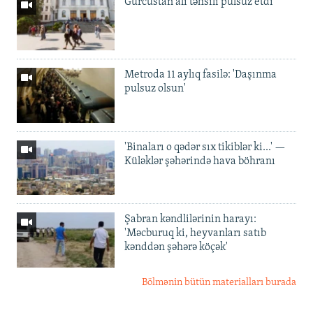
Gürcüstan ali təhsili pulsuz etdi
Metroda 11 aylıq fasilə: 'Daşınma
pulsuz olsun'
'Binaları o qədər sıx tikiblər ki...' —
Küləklər şəhərində hava böhranı
Şabran kəndlilərinin harayı:
'Məcburuq ki, heyvanları satıb
kənddən şəhərə köçək'
Bölmənin bütün materialları burada