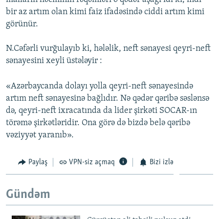
bir az artım olan kimi faiz ifadəsində ciddi artım kimi
görünür.
N.Cəfərli vurğulayıb ki, hələlik, neft sənayesi qeyri-neft
sənayesini xeyli üstələyir :
«Azərbaycanda dolayı yolla qeyri-neft sənayesində
artım neft sənayesinə bağlıdır. Nə qədər qəribə səslənsə
də, qeyri-neft ixracatında da lider şirkəti SOCAR-ın
törəmə şirkətləridir. Ona görə də bizdə belə qəribə
vəziyyət yaranıb».
Paylaş
VPN-siz açmaq
Bizi izlə
Gündəm