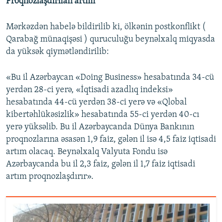
Proqnozlaşdırılan artım
Mərkəzdən habelə bildirilib ki, ölkənin postkonflikt (
Qarabağ münaqişəsi ) quruculuğu beynəlxalq miqyasda
da yüksək qiymətləndirilib:
«Bu il Azərbaycan «Doing Business» hesabatında 34-cü
yerdən 28-ci yerə, «İqtisadi azadlıq indeksi»
hesabatında 44-cü yerdən 38-ci yerə və «Qlobal
kibertəhlükəsizlik» hesabatında 55-ci yerdən 40-cı
yerə yüksəlib. Bu il Azərbaycanda Dünya Bankının
proqnozlarına əsasən 1,9 faiz, gələn il isə 4,5 faiz iqtisadi
artım olacaq. Beynəlxalq Valyuta Fondu isə
Azərbaycanda bu il 2,3 faiz, gələn il 1,7 faiz iqtisadi
artım proqnozlaşdırır».