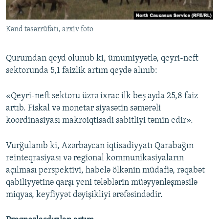
Kənd təsərrüfatı, arxiv foto
Qurumdan qeyd olunub ki, ümumiyyətlə, qeyri-neft
sektorunda 5,1 faizlik artım qeydə alınıb:
«Qeyri-neft sektoru üzrə ixrac ilk beş ayda 25,8 faiz
artıb. Fiskal vә monetar siyasәtin səmərəli
koordinasiyası makroiqtisadi sabitliyi təmin edir».
Vurğulanıb ki, Azərbaycan iqtisadiyyatı Qarabağın
reinteqrasiyası və regional kommunikasiyaların
açılması perspektivi, habelə ölkənin müdafiə, rəqabət
qabiliyyətinə qarşı yeni tələblərin müəyyənləşməsilə
miqyas, keyfiyyət dəyişikliyi ərəfəsindədir.