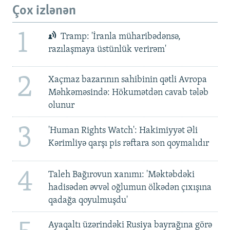
Çox izlənən
1
Tramp: 'İranla müharibədənsə,
razılaşmaya üstünlük verirəm'
2
Xaçmaz bazarının sahibinin qətli Avropa
Məhkəməsində: Hökumətdən cavab tələb
olunur
3
'Human Rights Watch': Hakimiyyət Əli
Kərimliyə qarşı pis rəftara son qoymalıdır
4
Taleh Bağırovun xanımı: 'Məktəbdəki
hadisədən əvvəl oğlumun ölkədən çıxışına
qadağa qoyulmuşdu'
Ayaqaltı üzərindəki Rusiya bayrağına görə