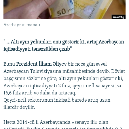
İNFOQRAFIKA
AZƏRBAYCAN ƏDƏBIYYATI KITABXANASI
MISSIYAMIZ
BIZI IZLƏ
KARIKATURA
İSLAM VƏ DEMOKRATIYA
PEŞƏ ETIKASI VƏ JURNALISTIKA STANDARTLARIMIZ
Azərbaycan manatı
İZ - MƏDƏNIYYƏT PROQRAMI
MATERIALLARIMIZDAN ISTIFADƏ
AZADLIQRADIOSU MOBIL TELEFONUNUZDA
RFE/RL-in bütün saytları
" ...Altı ayın yekunları onu göstərir ki, artıq Azərbaycan
BIZIMLƏ ƏLAQƏ
iqtisadiyyatı tənəzzüldən çıxıb"
XƏBƏR BÜLLETENLƏRIMIZ
Bunu
Prezident İlham Əliyev
bir neçə gün əvvəl
Azərbaycan Televiziyasına müsahibəsində deyib. Dövlət
başçısının sözlərinə görə, altı ayın yekunları göstərir ki,
Azərbaycan iqtisadiyyatı 2 faiz, qeyri-neft sənayesi isə
16,6 faiz artıb və daha da artacaq.
Qeyri-neft sektorunun inkişafı barədə artıq uzun
illərdir deyilir.
Hətta 2014-cü il Azərbaycanda «sənaye ili» elan