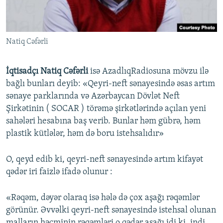
Natiq Cəfərli
İqtisadçı Natiq Cəfərli
isə AzadlıqRadiosuna mövzu ilə
bağlı bunları deyib: «Qeyri-neft sənayesində əsas artım
sənaye parklarında və Azərbaycan Dövlət Neft
Şirkətinin ( SOCAR ) törəmə şirkətlərində açılan yeni
sahələri hesabına baş verib. Bunlar həm gübrə, həm
plastik kütlələr, həm də boru istehsalıdır»
O, qeyd edib ki, qeyri-neft sənayesində artım kifayət
qədər iri faizlə ifadə olunur :
«Rəqəm, dəyər olaraq isə hələ də çox aşağı rəqəmlər
görünür. Əvvəlki qeyri-neft sənayesində istehsal olunan
malların həcminin rəqəmləri o qədər aşağı idi ki, indi