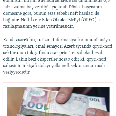
edilmişdi. Bu ilin 6 ayında senayde isə ümumilikdə 0,3
faiz azalma baş verdiyi açıqlanıb.Dövlət başçısının
deməsinə görə, bunun əsas səbəbi neft hasilatı ilə
bağlıdır, Neft İxrac Edən Ölkələr Birliyi (OPEC ) +
razılaşmasının yerinə yetirilməsidir.
Kənd təsərrüfatı, turizm, informasiya-kommunikasiya
texnologiyaları, emal sənayesi Azərbaycanda qeyri-neft
sektorunun inkişafında əsas prioritet sahələr hesab
edilir. Lakin bəzi ekspertlər hesab edir ki, qeyri-neft
sahəsinin inkişafı dolayı yolla neft sektorundan asılı
vəziyyətdədir.