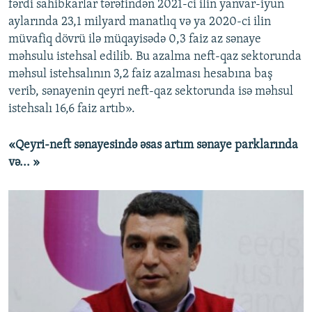
fərdi sahibkarlar tərəfindən 2021-ci ilin yanvar-iyun
aylarında 23,1 milyard manatlıq və ya 2020-ci ilin
müvafiq dövrü ilə müqayisədə 0,3 faiz az sənaye
məhsulu istehsal edilib. Bu azalma neft-qaz sektorunda
məhsul istehsalının 3,2 faiz azalması hesabına baş
verib, sənayenin qeyri neft-qaz sektorunda isə məhsul
istehsalı 16,6 faiz artıb».
«Qeyri-neft sənayesində əsas artım sənaye parklarında
və... »