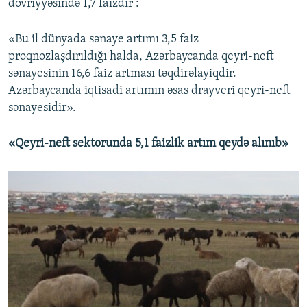
dövriyyəsində 1,7 faizdir :
«Bu il dünyada sənaye artımı 3,5 faiz
proqnozlaşdırıldığı halda, Azərbaycanda qeyri-neft
sənayesinin 16,6 faiz artması təqdirəlayiqdir.
Azərbaycanda iqtisadi artımın əsas drayveri qeyri-neft
sənayesidir».
«Qeyri-neft sektorunda 5,1 faizlik artım qeydə alınıb»