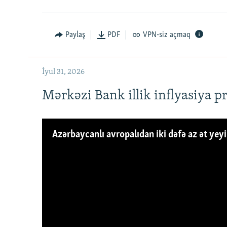
Paylaş
PDF
VPN-siz açmaq
İyul 31, 2026
Mərkəzi Bank illik inflyasiya p