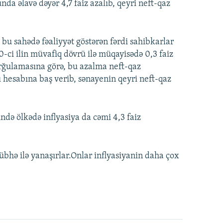
da əlavə dəyər 4,7 faiz azalıb, qeyri neft-qaz
 bu sahədə fəaliyyət göstərən fərdi sahibkarlar
0-ci ilin müvafiq dövrü ilə müqayisədə 0,3 faiz
rğulamasına görə, bu azalma neft-qaz
ı hesabına baş verib, sənayenin qeyri neft-qaz
ndə ölkədə inflyasiya da cəmi 4,3 faiz
bhə ilə yanaşırlar.Onlar inflyasiyanin daha çox