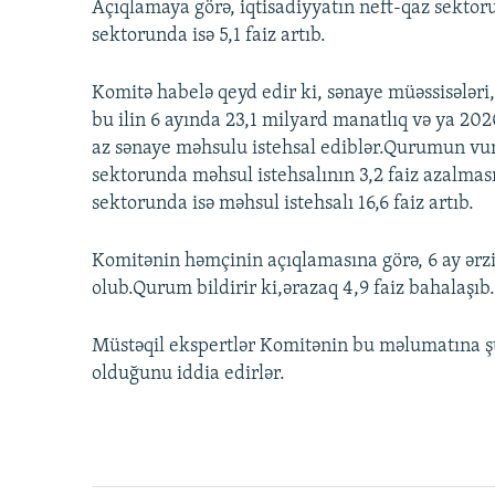
Açıqlamaya görə, iqtisadiyyatın neft-qaz sektorun
sektorunda isə 5,1 faiz artıb.
Komitə habelə qeyd edir ki, sənaye müəssisələri,
bu ilin 6 ayında 23,1 milyard manatlıq və ya 202
az sənaye məhsulu istehsal ediblər.Qurumun vu
sektorunda məhsul istehsalının 3,2 faiz azalmas
sektorunda isə məhsul istehsalı 16,6 faiz artıb.
Komitənin həmçinin açıqlamasına görə, 6 ay ərzi
olub.Qurum bildirir ki,ərazaq 4,9 faiz bahalaşıb.
Müstəqil ekspertlər Komitənin bu məlumatına şü
olduğunu iddia edirlər.