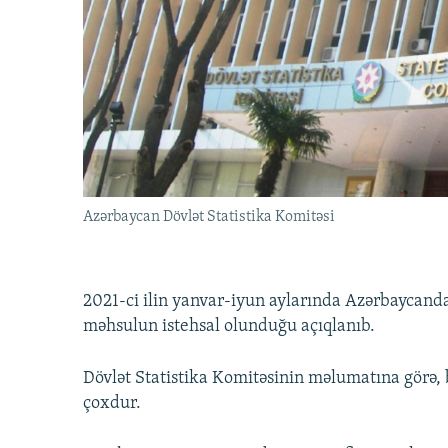
İNFOQRAFIKA
AZƏRBAYCAN ƏDƏBIYYATI KITABXANASI
MISSIYAMIZ
KARIKATURA
İSLAM VƏ DEMOKRATIYA
PEŞƏ ETIKASI VƏ JURNALISTIKA
STANDARTLARIMIZ
İZ - MƏDƏNIYYƏT PROQRAMI
MATERIALLARIMIZDAN ISTIFADƏ
AZADLIQRADIOSU MOBIL TELEFONUNUZDA
BIZIMLƏ ƏLAQƏ
XƏBƏR BÜLLETENLƏRIMIZ
Azərbaycan Dövlət Statistika Komitəsi
2021-ci ilin yanvar-iyun aylarında Azərbaycand
məhsulun istehsal olunduğu açıqlanıb.
Dövlət Statistika Komitəsinin məlumatına görə, b
çoxdur.