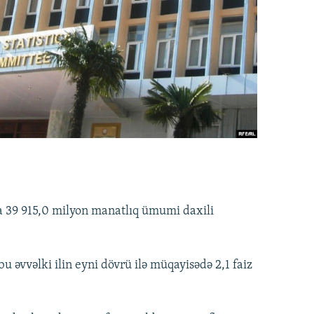
a 39 915,0 milyon manatlıq ümumi daxili
u əvvəlki ilin eyni dövrü ilə müqayisədə 2,1 faiz