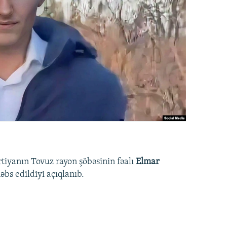
rtiyanın Tovuz rayon şöbəsinin fəalı
Elmar
bs edildiyi açıqlanıb.