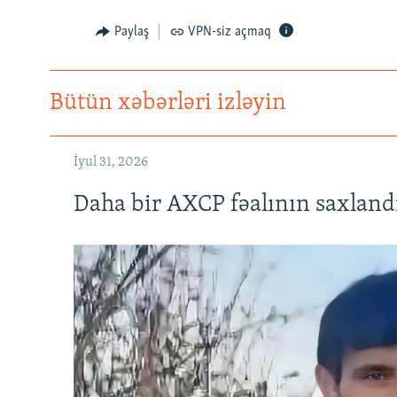
Paylaş
VPN-siz açmaq
Bütün xəbərləri izləyin
İyul 31, 2026
Daha bir AXCP fəalının saxlandığ