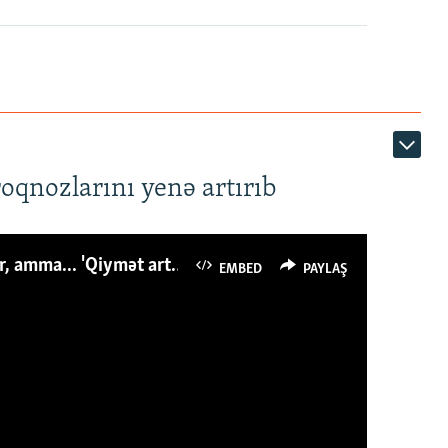
roqnozlarını yenə artırıb
Azərbaycanlı avropalıdan iki dəfə az ət yeyir, amma... 'Qiymət artımı qaçılmazdır'
EMBED
PAYLAŞ