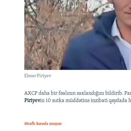
Elmar Piriyev
AXCP daha bir fəalının saxlandığını bildirib. Pa
Piriyev
in 10 sutka müddətinə inzibati qaydada hə
Ətraflı burada oxuyun