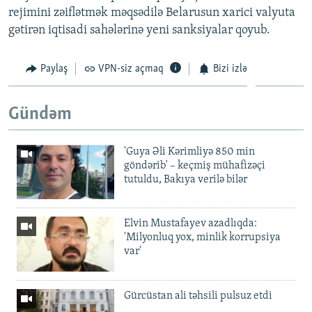
rejimini zəiflətmək məqsədilə Belarusun xarici valyuta
gətirən iqtisadi sahələrinə yeni sanksiyalar qoyub.
Paylaş
VPN-siz açmaq
Bizi izlə
Gündəm
'Guya Əli Kərimliyə 850 min
göndərib' – keçmiş mühafizəçi
tutuldu, Bakıya verilə bilər
Elvin Mustafayev azadlıqda:
'Milyonluq yox, minlik korrupsiya
var'
Gürcüstan ali təhsili pulsuz etdi