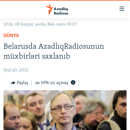
Keçid
linkləri
Əsas
2026, 08 Avqust, şənbə, Bakı vaxtı 08:27
məzmuna
GÜNDƏM
DÜNYA
qayıt
#İZAHLA
Əsas
Belarusda AzadlıqRadiosunun
KORRUPSIOMETR
naviqasiyaya
müxbirləri saxlanıb
qayıt
#ƏSLINDƏ
Axtarışa
İyul 20, 2021
FƏRQƏ BAX
keç
QANUNI DOĞRU
Paylaş
VPN-siz açmaq
ARAŞDIRMA
MULTIMEDIA
RADIO ARXIV
VIDEO
HAQQIMIZDA
FOTOQALEREYA
OXU ZALI