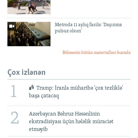
Metroda 11 aylıq fasilə: 'Daşınma
pulsuz olsun'
Bölmənin bütün materialları burada
Çox izlənən
1
Tramp: İranla müharibə 'çox tezliklə'
başa çatacaq
2
Azərbaycan Bəhruz Həsənlinin
ekstradisiyası üçün hələlik müraciət
etməyib