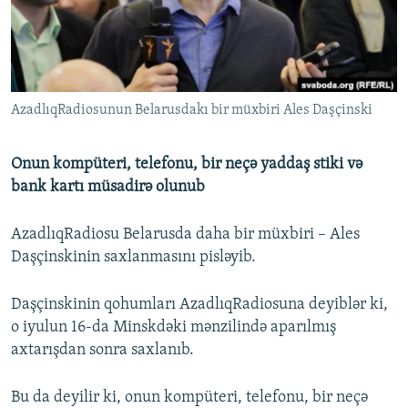
İNFOQRAFIKA
AZƏRBAYCAN ƏDƏBIYYATI KITABXANASI
MISSIYAMIZ
BIZI IZLƏ
KARIKATURA
İSLAM VƏ DEMOKRATIYA
PEŞƏ ETIKASI VƏ JURNALISTIKA STANDARTLARIMIZ
İZ - MƏDƏNIYYƏT PROQRAMI
MATERIALLARIMIZDAN ISTIFADƏ
AzadlıqRadiosunun Belarusdakı bir müxbiri Ales Daşçinski
AZADLIQRADIOSU MOBIL TELEFONUNUZDA
RFE/RL-in bütün saytları
BIZIMLƏ ƏLAQƏ
Onun kompüteri, telefonu, bir neçə yaddaş stiki və
XƏBƏR BÜLLETENLƏRIMIZ
bank kartı müsadirə olunub
AzadlıqRadiosu Belarusda daha bir müxbiri – Ales
Daşçinskinin saxlanmasını pisləyib.
Daşçinskinin qohumları AzadlıqRadiosuna deyiblər ki,
o iyulun 16-da Minskdəki mənzilində aparılmış
axtarışdan sonra saxlanıb.
Bu da deyilir ki, onun kompüteri, telefonu, bir neçə