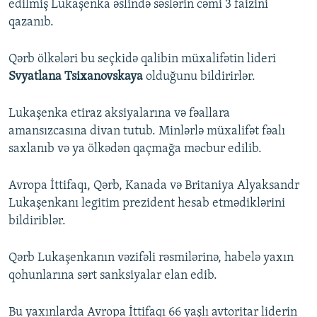
edilmiş Lukaşenka əslində səslərin cəmi 3 faizini
qazanıb.
Qərb ölkələri bu seçkidə qalibin müxalifətin lideri
Svyatlana Tsixanovskaya
olduğunu bildirirlər.
Lukaşenka etiraz aksiyalarına və fəallara
amansızcasına divan tutub. Minlərlə müxalifət fəalı
saxlanıb və ya ölkədən qaçmağa məcbur edilib.
Avropa İttifaqı, Qərb, Kanada və Britaniya Alyaksandr
Lukaşenkanı legitim prezident hesab etmədiklərini
bildiriblər.
Qərb Lukaşenkanın vəzifəli rəsmilərinə, habelə yaxın
qohunlarına sərt sanksiyalar elan edib.
Bu yaxınlarda Avropa İttifaqı 66 yaşlı avtoritar liderin