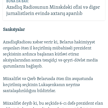
BUNA DA BAX:
Azadlıq Radiosunun Minskdəki ofisi və digər
jurnalistlərin evində axtarış aparılıb
Sanksiyalar
AzadlıqRadiosu xəbər verir ki, Belarus hakimiyyət
orqanları ötən il keçirilmiş mübahisəli prezident
seçkisinin ardınca başlanan kütləvi etiraz
aksiyalarından sonra tənqidçi və qeyri-dövlət media
qurumlarını bağlayıb.
Müxalifət və Qərb Belarusda ötən ilin avqustunda
keçirilmiş seçkinin Lukaşenkanın xeyrinə
saxtalaşdırıldığını bildirirlər.
Müxalifət deyib ki, bu seçkidə 6-cı dəfə prezident elan