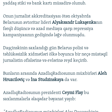
yaddaş stiki və bank kartı müsadirə olunub.
Onun jurnalist akkreditasiyası ötən oktyabrda
Belarusun avtoritar lideri
Alyaksandr Lukaşenka
nın
fərqli düşüncə və azad mediaya qarşı repressiya
kampaniyasının gedişində ləğv olunmuşdu.
Daşçinskinin saxlandığı gün Belarus polisi və
təhlükəsizlik xidmətləri ölkə boyunca bir neçə müstəqil
jurnalistin ofislərinə və evlərinə reyd keçirib.
Bunların arasında AzadlıqRadiosunun müxbirləri
Aleh
Hruzciloviç
və
İna Studzinskaya
da var.
AzadlıqRadiosunun prezidenti
Ceymi Flay
bu
saxlanmalarla əlaqədar bəyanat yayıb: