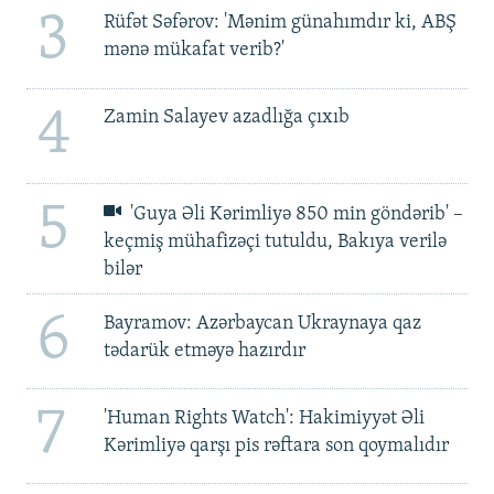
3
Rüfət Səfərov: 'Mənim günahımdır ki, ABŞ
mənə mükafat verib?'
4
Zamin Salayev azadlığa çıxıb
5
'Guya Əli Kərimliyə 850 min göndərib' –
keçmiş mühafizəçi tutuldu, Bakıya verilə
bilər
6
Bayramov: Azərbaycan Ukraynaya qaz
tədarük etməyə hazırdır
7
'Human Rights Watch': Hakimiyyət Əli
Kərimliyə qarşı pis rəftara son qoymalıdır