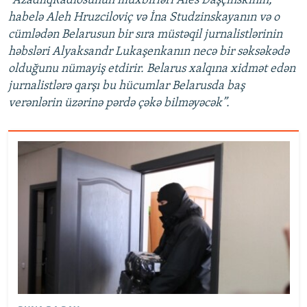
"AzadlıqRadiosunun müxbirləri Ales Daşçınskinin,
habelə Aleh Hruzciloviç və İna Studzinskayanın və o
cümlədən Belarusun bir sıra müstəqil jurnalistlərinin
həbsləri Alyaksandr Lukaşenkanın necə bir səksəkədə
olduğunu nümayiş etdirir. Belarus xalqına xidmət edən
jurnalistlərə qarşı bu hücumlar Belarusda baş
verənlərin üzərinə pərdə çəkə bilməyəcək”.