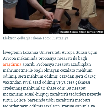
İNFOQRAFIKA
AZƏRBAYCAN ƏDƏBIYYATI KITABXANASI
MISSIYAMIZ
BIZI IZLƏ
KARIKATURA
İSLAM VƏ DEMOKRATIYA
PEŞƏ ETIKASI VƏ JURNALISTIKA STANDARTLARIMIZ
İZ - MƏDƏNIYYƏT PROQRAMI
MATERIALLARIMIZDAN ISTIFADƏ
AZADLIQRADIOSU MOBIL TELEFONUNUZDA
RFE/RL-in bütün saytları
Elektron qolbaqla izləmə. Foto illüstrasiya
BIZIMLƏ ƏLAQƏ
XƏBƏR BÜLLETENLƏRIMIZ
İsveçrənin Lozanna Universiteti Avropa Şurası üçün
Avropa məkanında probasiya nəzarəti ilə bağlı
araşdırma
aparıb. Probasiya nəzarəti azadlıqdan
məhrumetmə ilə bağlı olmayan cəzalara məhkum
edilmiş, şərti məhkum edilmiş, cəzadan şərti olaraq
vaxtından əvvəl azad edilmiş və ya cəza çəkməsi
ertələnmiş məhkumları əhatə edir. Bu nəzarət
mexanizmi sosial-hüquqi xarakterli tədbirləri nəzərdə
tutur. Beləcə, barəsində tibbi xarakterli məcburi
tədbirlər təyin edilmiş şəxslərin üzərinə qanunla və