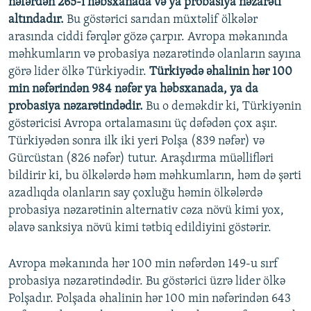
nəfərdən 265-i həbsxanada və ya probasiya nəzarəti
altındadır.
Bu göstərici sarıdan müxtəlif ölkələr
arasında ciddi fərqlər gözə çarpır. Avropa məkanında
məhkumların və probasiya nəzarətində olanların sayına
görə lider ölkə Türkiyədir.
Türkiyədə əhalinin hər 100
min nəfərindən 984 nəfər ya həbsxanada, ya da
probasiya nəzarətindədir.
Bu o deməkdir ki, Türkiyənin
göstəricisi Avropa ortalamasını üç dəfədən çox aşır.
Türkiyədən sonra ilk iki yeri Polşa (839 nəfər) və
Gürcüstan (826 nəfər) tutur. Araşdırma müəllifləri
bildirir ki, bu ölkələrdə həm məhkumların, həm də şərti
azadlıqda olanların say çoxluğu həmin ölkələrdə
probasiya nəzarətinin alternativ cəza növü kimi yox,
əlavə sanksiya növü kimi tətbiq edildiyini göstərir.
Avropa məkanında hər 100 min nəfərdən 149-u sırf
probasiya nəzarətindədir. Bu göstərici üzrə lider ölkə
Polşadır. Polşada əhalinin hər 100 min nəfərindən 643