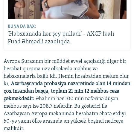
BUNA DA BAX:
'Həbsxanada hər şey pulladı' - AXCP fəalı
Fuad Əhmədli azadlıqda
Avropa Şurasının bir müddət əvvəl açıqladığı digər bir
hesabat quruma üzv ölkələrdə məhbus və
həbsxanalarla bağlı idi. Həmin hesabatdan məlum olur
ki,
Azərbaycanda probasiya nəzarətində olan 14 mindən
çox insandan başqa, toplam 21 min 12 məhbus cəza
çəkməkdədir.
Əhalinin hər 100 min nəfərinə düşən
məhbus sayı isə 208.7 nəfərdir. Bu göstərici ilə
Azərbaycan Avropa məkanında hesabatın əhatə etdiyi
50-yə yaxın ölkə arasında ən yüksək beşinci nəticəyə
malikdir.