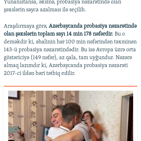
Yunanıstansa, əksinə, probasiya nəzarətində olan
şəxslərin sayca azalması ilə seçilib.
Araşdırmaya görə,
Azərbaycanda probasiya nəzarətində
olan şəxslərin toplam sayı 14 min 178 nəfərdir.
Bu o
deməkdir ki, əhalinin hər 100 min nəfərindən təxminən
143-ü probasiya nəzarətindədir. Bu isə Avropa üzrə orta
göstəriciyə (149 nəfər), az qala, tam uyğundur. Nəzərə
almaq lazımdır ki, Azərbaycanda probasiya nəzarəti
2017-ci ildən bəri tətbiq edilir.