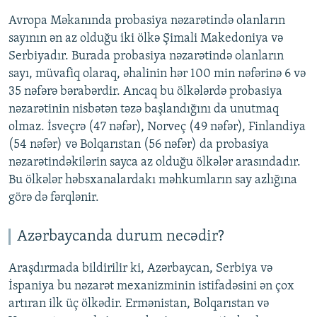
Avropa Məkanında probasiya nəzarətində olanların
sayının ən az olduğu iki ölkə Şimali Makedoniya və
Serbiyadır. Burada probasiya nəzarətində olanların
sayı, müvafiq olaraq, əhalinin hər 100 min nəfərinə 6 və
35 nəfərə bərabərdir. Ancaq bu ölkələrdə probasiya
nəzarətinin nisbətən təzə başlandığını da unutmaq
olmaz. İsveçrə (47 nəfər), Norveç (49 nəfər), Finlandiya
(54 nəfər) və Bolqarıstan (56 nəfər) da probasiya
nəzarətindəkilərin sayca az olduğu ölkələr arasındadır.
Bu ölkələr həbsxanalardakı məhkumların say azlığına
görə də fərqlənir.
Azərbaycanda durum necədir?
Araşdırmada bildirilir ki, Azərbaycan, Serbiya və
İspaniya bu nəzarət mexanizminin istifadəsini ən çox
artıran ilk üç ölkədir. Ermənistan, Bolqarıstan və