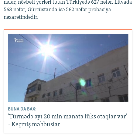
nəfər, növbəti yerləri tutan Türkiyədə 627 nəfər, Litvada
568 nəfər, Gürcüstanda isə 562 nəfər probasiya
nəzarətindədir.
BUNA DA BAX:
'Türmədə ayı 20 min manata lüks otaqlar var'
- Keçmiş məhbuslar