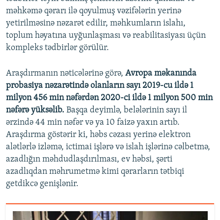
məhkəmə qərarı ilə qoyulmuş vəzifələrin yerinə
yetirilməsinə nəzarət edilir, məhkumların islahı,
toplum həyatına uyğunlaşması və reabilitasiyası üçün
kompleks tədbirlər görülür.
Araşdırmanın nəticələrinə görə,
Avropa məkanında
probasiya nəzarətində olanların sayı 2019-cu ildə 1
milyon 456 min nəfərdən 2020-ci ildə 1 milyon 500 min
nəfərə yüksəlib.
Başqa deyimlə, belələrinin sayı il
ərzində 44 min nəfər və ya 10 faizə yaxın artıb.
Araşdırma göstərir ki, həbs cəzası yerinə elektron
alətlərlə izləmə, ictimai işlərə və islah işlərinə cəlbetmə,
azadlığın məhdudlaşdırılması, ev həbsi, şərti
azadlıqdan məhrumetmə kimi qərarların tətbiqi
getdikcə genişlənir.