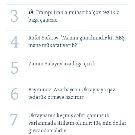
3
Tramp: İranla müharibə 'çox tezliklə'
başa çatacaq
4
Rüfət Səfərov: 'Mənim günahımdır ki, ABŞ
mənə mükafat verib?'
5
Zamin Salayev azadlığa çıxıb
6
Bayramov: Azərbaycan Ukraynaya qaz
tədarük etməyə hazırdır
7
Ukraynanın keçmiş səfiri qanunsuz
varlanmada ittiham olunur: 134 min dollar
girov ödəməlidir