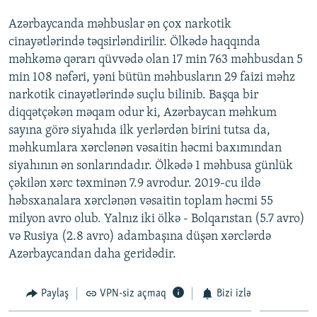
Azərbaycanda məhbuslar ən çox narkotik
cinayətlərində təqsirləndirilir. Ölkədə haqqında
məhkəmə qərarı qüvvədə olan 17 min 763 məhbusdan 5
min 108 nəfəri, yəni bütün məhbusların 29 faizi məhz
narkotik cinayətlərində suçlu bilinib. Başqa bir
diqqətçəkən məqam odur ki, Azərbaycan məhkum
sayına görə siyahıda ilk yerlərdən birini tutsa da,
məhkumlara xərclənən vəsaitin həcmi baxımından
siyahının ən sonlarındadır. Ölkədə 1 məhbusa günlük
çəkilən xərc təxminən 7.9 avrodur. 2019-cu ildə
həbsxanalara xərclənən vəsaitin toplam həcmi 55
milyon avro olub. Yalnız iki ölkə - Bolqarıstan (5.7 avro)
və Rusiya (2.8 avro) adambaşına düşən xərclərdə
Azərbaycandan daha geridədir.
Paylaş
VPN-siz açmaq
Bizi izlə