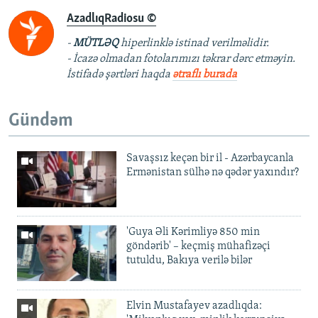
AzadlıqRadiosu ©
-
MÜTLƏQ
hiperlinklə istinad verilməlidir.
- İcazə olmadan fotolarımızı təkrar dərc etməyin.
İstifadə şərtləri haqda
ətraflı burada
Gündəm
Savaşsız keçən bir il - Azərbaycanla
Ermənistan sülhə nə qədər yaxındır?
'Guya Əli Kərimliyə 850 min
göndərib' – keçmiş mühafizəçi
tutuldu, Bakıya verilə bilər
Elvin Mustafayev azadlıqda: