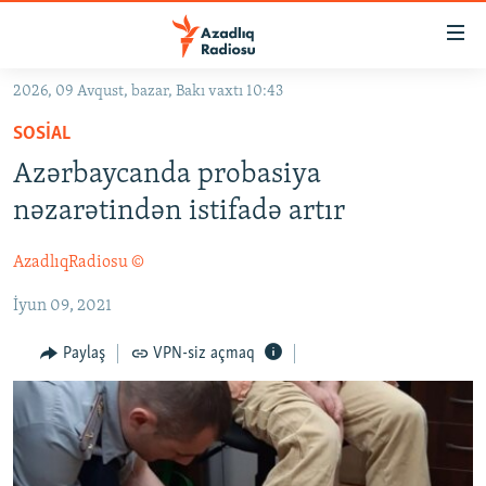
Keçid
linkləri
Əsas
2026, 09 Avqust, bazar, Bakı vaxtı 10:43
məzmuna
GÜNDƏM
SOSIAL
qayıt
#İZAHLA
Əsas
Azərbaycanda probasiya
KORRUPSIOMETR
naviqasiyaya
nəzarətindən istifadə artır
qayıt
#ƏSLINDƏ
Axtarışa
AzadlıqRadiosu ©
FƏRQƏ BAX
keç
İyun 09, 2021
QANUNI DOĞRU
ARAŞDIRMA
Paylaş
VPN-siz açmaq
MULTIMEDIA
RADIO ARXIV
VIDEO
HAQQIMIZDA
FOTOQALEREYA
OXU ZALI