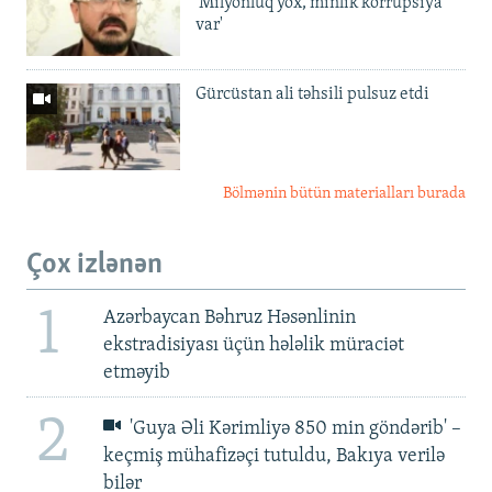
'Milyonluq yox, minlik korrupsiya
var'
Gürcüstan ali təhsili pulsuz etdi
Bölmənin bütün materialları burada
Çox izlənən
1
Azərbaycan Bəhruz Həsənlinin
ekstradisiyası üçün hələlik müraciət
etməyib
2
'Guya Əli Kərimliyə 850 min göndərib' –
keçmiş mühafizəçi tutuldu, Bakıya verilə
bilər