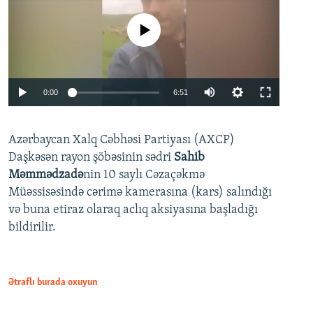
No media source currently available
Auto
0:00
6:51
240p
Azərbaycan Xalq Cəbhəsi Partiyası (AXCP)
360p
Daşkəsən rayon şöbəsinin sədri
Sahib
480p
Auto
240p
360p
480p
Məmmədzadə
nin 10 saylı Cəzaçəkmə
720p
Müəssisəsində cərimə kamerasına (kars) salındığı
720p
1080p
və buna etiraz olaraq aclıq aksiyasına başladığı
1080p
bildirilir.
Ətraflı burada oxuyun