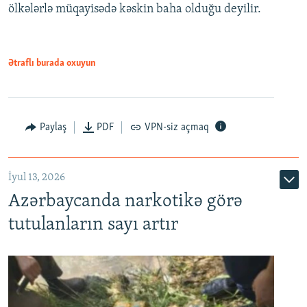
ölkələrlə müqayisədə kəskin baha olduğu deyilir.
Ətraflı burada oxuyun
Paylaş
PDF
VPN-siz açmaq
İyul 13, 2026
Azərbaycanda narkotikə görə
tutulanların sayı artır