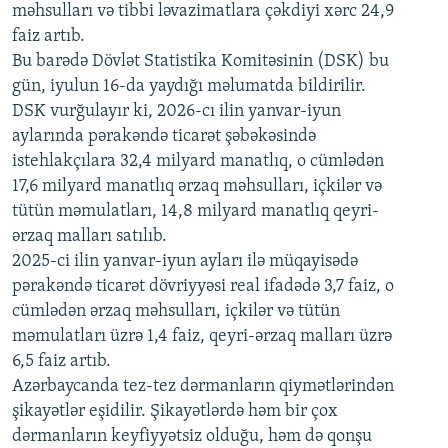
məhsulları və tibbi ləvazimatlara çəkdiyi xərc 24,9
480p
Auto
240p
360p
480p
faiz artıb.
720p
Bu barədə Dövlət Statistika Komitəsinin (DSK) bu
720p
1080p
gün, iyulun 16-da yaydığı məlumatda bildirilir.
1080p
DSK vurğulayır ki, 2026-cı ilin yanvar-iyun
aylarında pərakəndə ticarət şəbəkəsində
istehlakçılara 32,4 milyard manatlıq, o cümlədən
17,6 milyard manatlıq ərzaq məhsulları, içkilər və
tütün məmulatları, 14,8 milyard manatlıq qeyri-
ərzaq malları satılıb.
2025-ci ilin yanvar-iyun ayları ilə müqayisədə
pərakəndə ticarət dövriyyəsi real ifadədə 3,7 faiz, o
cümlədən ərzaq məhsulları, içkilər və tütün
məmulatları üzrə 1,4 faiz, qeyri-ərzaq malları üzrə
6,5 faiz artıb.
Azərbaycanda tez-tez dərmanların qiymətlərindən
şikayətlər eşidilir. Şikayətlərdə həm bir çox
dərmanların keyfiyyətsiz olduğu, həm də qonşu