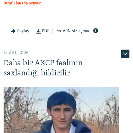
Ətraflı burada oxuyun
Paylaş
PDF
VPN-siz açmaq
İyul 31, 2026
Daha bir AXCP fəalının
saxlandığı bildirilir