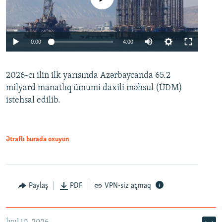
Auto
0:00
4:00
240p
2026-cı ilin ilk yarısında Azərbaycanda 65.2
360p
milyard manatlıq ümumi daxili məhsul (ÜDM)
480p
Auto
240p
360p
480p
istehsal edilib.
720p
720p
1080p
1080p
Ətraflı burada oxuyun
Paylaş
PDF
VPN-siz açmaq