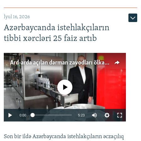
İyul 16, 2026
Azərbaycanda istehlakçıların
tibbi xərcləri 25 faiz artıb
Ard-arda açılan dərman zavodları ölkənin tələbatını ödəyirmi?
No media source currently available
Auto
0:00
5:23
240p
Son bir ildə Azərbaycanda istehlakçıların
360p
əczaçılıq