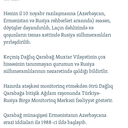
Həmin il 10 noyabr razılaşmasına (Azərbaycan,
Ermənistan və Rusiya rəhbərləri arasında) əsasən,
döyüşlər dayandırılıb, Laçın dəhlizində və
qoşunların təmas xəttində Rusiya sülhməramlıları
yerləşdirilib.
Keçmiş Dağlıq Qarabağ Muxtar Vilayətinin çox
hissəsinin tanınmayan qurumun və Rusiya
sülhməramlılarının nəzarətində qaldığı bildirilir.
Hazırda atəşkəsi monitorinq etməkdən ötrü Dağlıq
Qarabağa bitişik Ağdam rayonunda Türkiyə-
Rusiya Birgə Monitorinq Mərkəzi fəaliyyət göstərir.
Qarabağ münaqişəsi Ermənistanın Azərbaycana
ərazi iddiaları ilə 1988-ci ildə başlayıb.