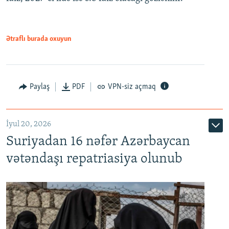
480p
720p
1080p
Ətraflı burada oxuyun
Paylaş
PDF
VPN-siz açmaq
İyul 20, 2026
Auto
240p
360p
480p
Suriyadan 16 nəfər Azərbaycan
720p
1080p
vətəndaşı repatriasiya olunub