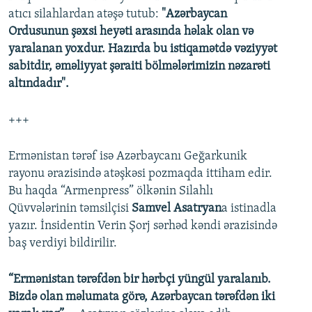
atıcı silahlardan atəşə tutub:
"Azərbaycan
Ordusunun şəxsi heyəti arasında həlak olan və
yaralanan yoxdur. Hazırda bu istiqamətdə vəziyyət
sabitdir, əməliyyat şəraiti bölmələrimizin nəzarəti
altındadır".
+++
Ermənistan tərəf isə Azərbaycanı Geğarkunik
rayonu ərazisində atəşkəsi pozmaqda ittiham edir.
Bu haqda “Armenpress” ölkənin Silahlı
Qüvvələrinin təmsilçisi
Samvel Asatryan
a istinadla
yazır. İnsidentin Verin Şorj sərhəd kəndi ərazisində
baş verdiyi bildirilir.
“Ermənistan tərəfdən bir hərbçi yüngül yaralanıb.
Bizdə olan məlumata görə, Azərbaycan tərəfdən iki