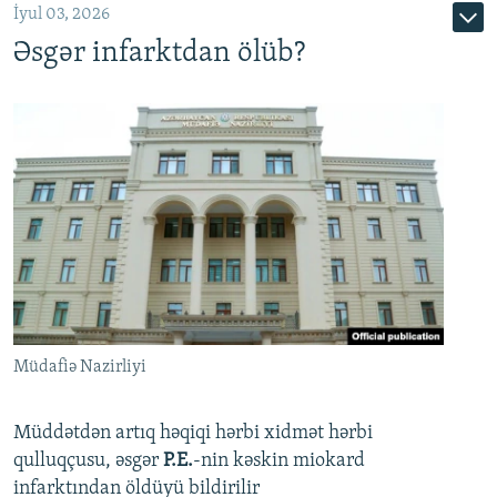
İyul 03, 2026
Əsgər infarktdan ölüb?
Müdafiə Nazirliyi
Müddətdən artıq həqiqi hərbi xidmət hərbi
qulluqçusu, əsgər
P.E.
-nin kəskin miokard
infarktından öldüyü bildirilir