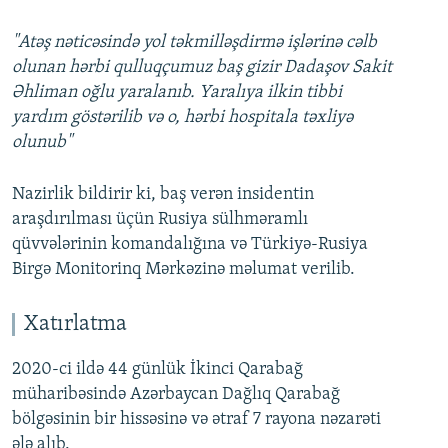
"Atəş nəticəsində yol təkmilləşdirmə işlərinə cəlb
olunan hərbi qulluqçumuz baş gizir Dadaşov Sakit
Əhliman oğlu yaralanıb. Yaralıya ilkin tibbi
yardım göstərilib və o, hərbi hospitala təxliyə
olunub"
Nazirlik bildirir ki, baş verən insidentin
araşdırılması üçün Rusiya sülhməramlı
qüvvələrinin komandalığına və Türkiyə-Rusiya
Birgə Monitorinq Mərkəzinə məlumat verilib.
Xatırlatma
2020-ci ildə 44 günlük İkinci Qarabağ
müharibəsində Azərbaycan Dağlıq Qarabağ
bölgəsinin bir hissəsinə və ətraf 7 rayona nəzarəti
ələ alıb.