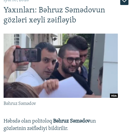
İyul 10, 2026
Yaxınları: Bəhruz Səmədovun
gözləri xeyli zəifləyib
Bəhruz Səmədov
Həbsdə olan politoloq
Bəhruz Səmədov
un
gözlərinin zəiflədiyi bildirilir.