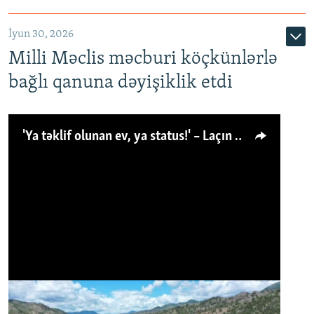
İyun 30, 2026
Milli Məclis məcburi köçkünlərlə
bağlı qanuna dəyişiklik etdi
'Ya təklif olunan ev, ya status!' – Laçın köçkünü: 'Laçından başqa heç hara!'