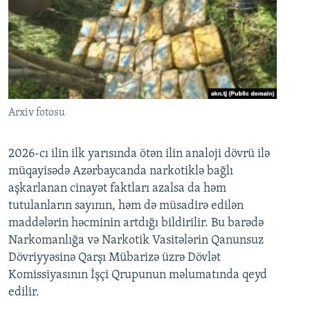
Arxiv fotosu
2026-cı ilin ilk yarısında ötən ilin analoji dövrü ilə
müqayisədə Azərbaycanda narkotiklə bağlı
aşkarlanan cinayət faktları azalsa da həm
tutulanların sayının, həm də müsadirə edilən
maddələrin həcminin artdığı bildirilir. Bu barədə
Narkomanlığa və Narkotik Vasitələrin Qanunsuz
Dövriyyəsinə Qarşı Mübarizə üzrə Dövlət
Komissiyasının İşçi Qrupunun məlumatında qeyd
edilir.