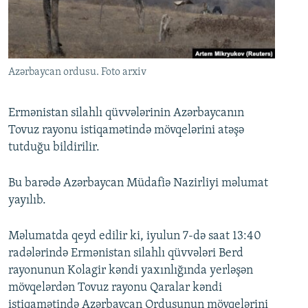
İNFOQRAFIKA
AZƏRBAYCAN ƏDƏBIYYATI KITABXANASI
MISSIYAMIZ
BIZI IZLƏ
KARIKATURA
İSLAM VƏ DEMOKRATIYA
PEŞƏ ETIKASI VƏ JURNALISTIKA STANDARTLARIMIZ
İZ - MƏDƏNIYYƏT PROQRAMI
MATERIALLARIMIZDAN ISTIFADƏ
Azərbaycan ordusu. Foto arxiv
AZADLIQRADIOSU MOBIL TELEFONUNUZDA
RFE/RL-in bütün saytları
BIZIMLƏ ƏLAQƏ
Ermənistan silahlı qüvvələrinin Azərbaycanın
Tovuz rayonu istiqamətində mövqelərini atəşə
XƏBƏR BÜLLETENLƏRIMIZ
tutduğu bildirilir.
Bu barədə Azərbaycan Müdafiə Nazirliyi məlumat
yayılıb.
Məlumatda qeyd edilir ki, iyulun 7-də saat 13:40
radələrində Ermənistan silahlı qüvvələri Berd
rayonunun Kolagir kəndi yaxınlığında yerləşən
mövqelərdən Tovuz rayonu Qaralar kəndi
istiqamətində Azərbaycan Ordusunun mövqelərini