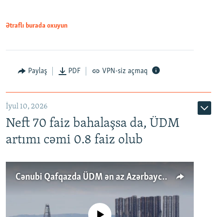
Ətraflı burada oxuyun
Paylaş
PDF
VPN-siz açmaq
İyul 10, 2026
Neft 70 faiz bahalaşsa da, ÜDM
artımı cəmi 0.8 faiz olub
Cənubi Qafqazda ÜDM ən az Azərbaycanda artır: Qonşuları niyə Bakını qabaqlaya bilir?
No media source currently available