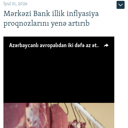
İyul 31, 2026
Mərkəzi Bank illik inflyasiya
proqnozlarını yenə artırıb
Azərbaycanlı avropalıdan iki dəfə az ət yeyir, amma... 'Qiymət artımı qaçılmazdır'