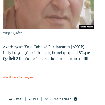
Vüqar Qədirli
Azərbaycan Xalq Cəbhəsi Partiyasının (AXCP)
İmişli rayon şöbəsinin fəalı, ikinci qrup əlil
Vüqar
Qədirli
2 il müddətinə azadlıqdan məhrum edilib.
Ətraflı burada oxuyun
Paylaş
PDF
VPN-siz açmaq