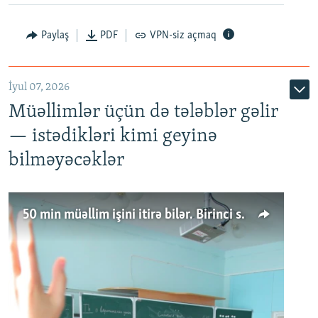
Paylaş
PDF
VPN-siz açmaq
İyul 07, 2026
Müəllimlər üçün də tələblər gəlir
— istədikləri kimi geyinə
bilməyəcəklər
50 min müəllim işini itirə bilər. Birinci sinfə gedənlər azalır