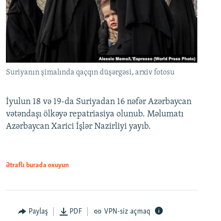
Suriyanın şimalında qaçqın düşərgəsi, arxiv fotosu
İyulun 18 və 19-da Suriyadan 16 nəfər Azərbaycan
vətəndaşı ölkəyə repatriasiya olunub. Məlumatı
Azərbaycan Xarici İşlər Nazirliyi yayıb.
Ətraflı burada oxuyun
Paylaş
PDF
VPN-siz açmaq