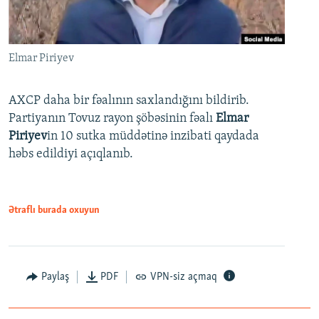
Elmar Piriyev
AXCP daha bir fəalının saxlandığını bildirib.
Partiyanın Tovuz rayon şöbəsinin fəalı
Elmar
Piriyev
in 10 sutka müddətinə inzibati qaydada
həbs edildiyi açıqlanıb.
Ətraflı burada oxuyun
Paylaş
PDF
VPN-siz açmaq