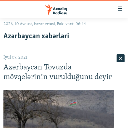
Keçid
linkləri
Əsas
2026, 10 Avqust, bazar ertəsi, Bakı vaxtı 06:44
məzmuna
GÜNDƏM
Azərbaycan xəbərləri
qayıt
#İZAHLA
Əsas
KORRUPSIOMETR
naviqasiyaya
İyul 07, 2021
qayıt
#ƏSLINDƏ
Axtarışa
Azərbaycan Tovuzda
FƏRQƏ BAX
keç
mövqelərinin vurulduğunu deyir
QANUNI DOĞRU
ARAŞDIRMA
MULTIMEDIA
RADIO ARXIV
VIDEO
HAQQIMIZDA
FOTOQALEREYA
OXU ZALI