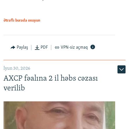
Ətraflı burada oxuyun
Paylaş
PDF
VPN-siz açmaq
İyun 30, 2026
AXCP fəalına 2 il həbs cəzası
verilib