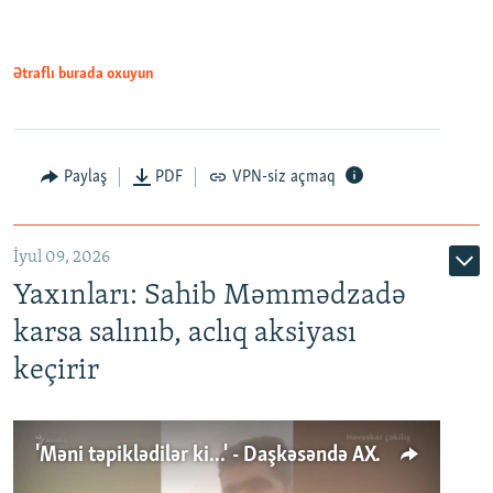
Ətraflı burada oxuyun
Paylaş
PDF
VPN-siz açmaq
İyul 09, 2026
Yaxınları: Sahib Məmmədzadə
karsa salınıb, aclıq aksiyası
keçirir
'Məni təpiklədilər ki...' - Daşkəsəndə AXCP fəalının yaxınları onun həbsinə etiraz edirlər