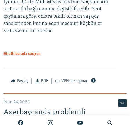
İyunun 30-da Milli Məclis məcburi köçkünlərin
360p
statusu ilə bağlı qanuna dəyişiklik edib. Yeni
480p
qaydalara görə, onlara təklif olunan yaşayış
720p
sahələrindən imtina edən məcburi köçkünlər
statuslarını itirəcəklər.
1080p
Ətraflı burada oxuyun
Auto
240p
360p
480p
Paylaş
PDF
VPN-siz açmaq
720p
1080p
İyun 26, 2026
Azərbaycanda problemli
kreditlər yenidən artır