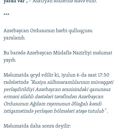
yaralı var”,
– Asatryan sözlərinə əlavə edib.
***
Azərbaycan Ordusunun hərbi qulluqçusu
yaralanıb.
Bu barədə Azərbaycan Müdafiə Nazirliyi məlumat
yayıb.
Məlumatda qeyd edilir ki, iyulun 6-da saat 17:50
radələrində
"Rusiya sülhməramlılarının müvəqqəti
yerləşdirildiyi Azərbaycan ərazisindəki qanunsuz
erməni silahlı dəstələri tərəfindən Azərbaycan
Ordusunun Ağdam rayonunun Əliağalı kəndi
istiqamətində yerləşən bölmələri atəşə tutulub"
.
Məlumatda daha sonra deyilir: