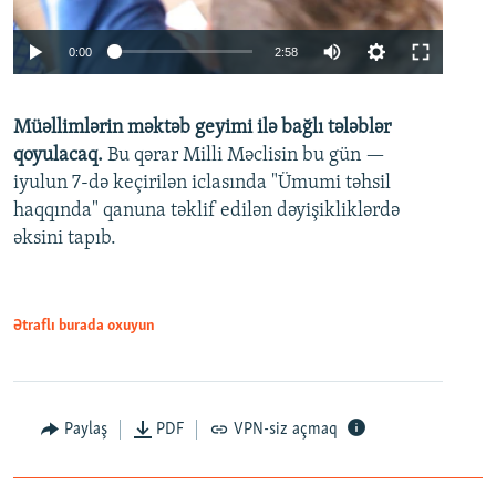
Auto
0:00
2:58
240p
Müəllimlərin məktəb geyimi ilə bağlı tələblər
360p
qoyulacaq.
Bu qərar Milli Məclisin bu gün —
480p
iyulun 7-də keçirilən iclasında "Ümumi təhsil
720p
haqqında" qanuna təklif edilən dəyişikliklərdə
əksini tapıb.
1080p
Ətraflı burada oxuyun
Auto
240p
360p
480p
Paylaş
PDF
VPN-siz açmaq
720p
1080p