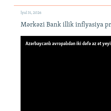
İyul 31, 2026
Mərkəzi Bank illik inflyasiya p