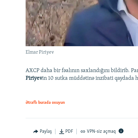
Elmar Piriyev
AXCP daha bir fəalının saxlandığını bildirib. Pa
Piriyev
in 10 sutka müddətinə inzibati qaydada hə
Ətraflı burada oxuyun
Paylaş
PDF
VPN-siz açmaq