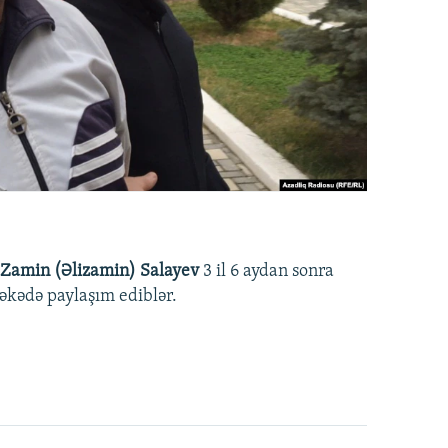
Zamin (Əlizamin) Salayev
3 il 6 aydan sonra
əbəkədə paylaşım ediblər.