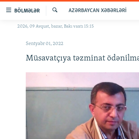
Keçid
AZƏRBAYCAN XƏBƏRLƏRI
BÖLMƏLƏR
linkləri
Axtar
Əsas
2026, 09 Avqust, bazar, Bakı vaxtı 15:15
GÜNDƏM
məzmuna
#İZAHLA
qayıt
Sentyabr 01, 2022
Əsas
KORRUPSIOMETR
naviqasiyaya
Müsavatçıya təzminat ödənilmə
#ƏSLINDƏ
qayıt
Axtarışa
FƏRQƏ BAX
keç
QANUNI DOĞRU
ARAŞDIRMA
MULTIMEDIA
RADIO ARXIV
VIDEO
HAQQIMIZDA
FOTOQALEREYA
OXU ZALI