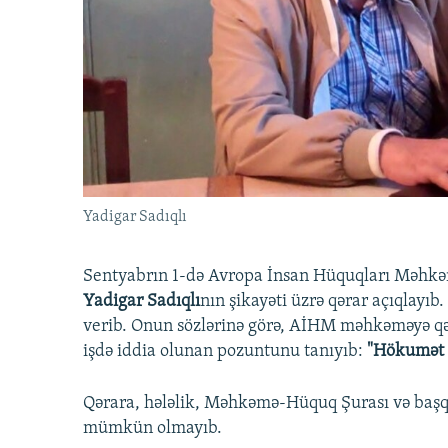
İNFOQRAFIKA
AZƏRBAYCAN ƏDƏBIYYATI KITABXANASI
MISSIYAMIZ
KARIKATURA
İSLAM VƏ DEMOKRATIYA
PEŞƏ ETIKASI VƏ JURNALISTIKA
STANDARTLARIMIZ
İZ - MƏDƏNIYYƏT PROQRAMI
MATERIALLARIMIZDAN ISTIFADƏ
AZADLIQRADIOSU MOBIL TELEFONUNUZDA
BIZIMLƏ ƏLAQƏ
XƏBƏR BÜLLETENLƏRIMIZ
Yadigar Sadıqlı
Sentyabrın 1-də Avropa İnsan Hüquqları Məhkə
Yadigar Sadıqlı
nın şikayəti üzrə qərar açıqlay
verib. Onun sözlərinə görə, AİHM məhkəməyə qə
işdə iddia olunan pozuntunu tanıyıb:
"Hökumət ə
Qərara, hələlik, Məhkəmə-Hüquq Şurası və baş
mümkün olmayıb.