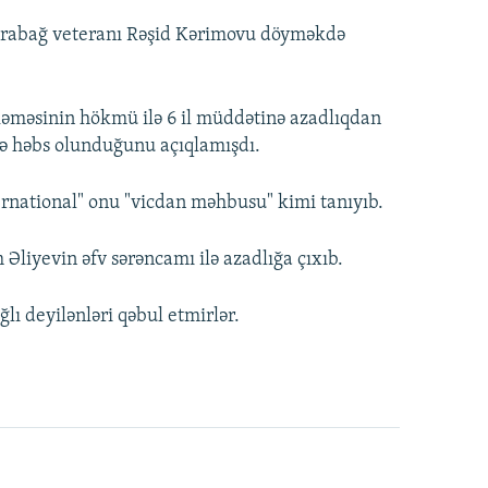
Qarabağ veteranı Rəşid Kərimovu döyməkdə
əməsinin hökmü ilə 6 il müddətinə azadlıqdan
rə həbs olunduğunu açıqlamışdı.
ernational" onu "vicdan məhbusu" kimi tanıyıb.
 Əliyevin əfv sərəncamı ilə azadlığa çıxıb.
lı deyilənləri qəbul etmirlər.