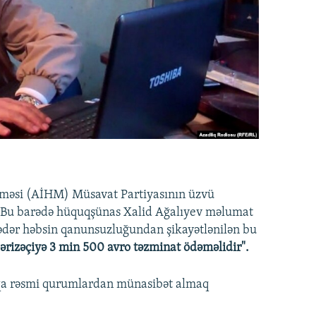
məsi (AİHM) Müsavat Partiyasının üzvü
ıb. Bu barədə hüquqşünas Xalid Ağalıyev məlumat
dər həbsin qanunsuzluğundan şikayətlənilən bu
rizəçiyə 3 min 500 avro təzminat ödəməlidir".
qa rəsmi qurumlardan münasibət almaq