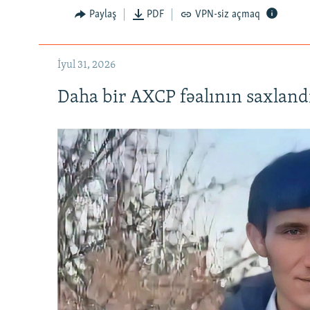
Paylaş
PDF
VPN-siz açmaq
İyul 31, 2026
Daha bir AXCP fəalının saxlandığ