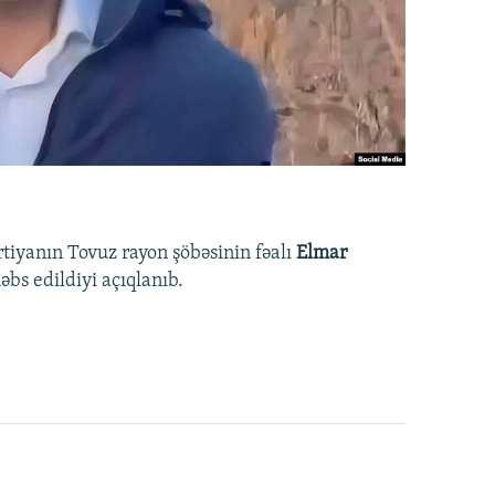
rtiyanın Tovuz rayon şöbəsinin fəalı
Elmar
bs edildiyi açıqlanıb.