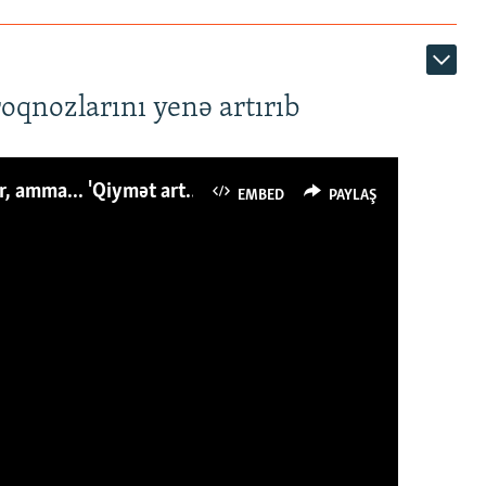
roqnozlarını yenə artırıb
Azərbaycanlı avropalıdan iki dəfə az ət yeyir, amma... 'Qiymət artımı qaçılmazdır'
EMBED
PAYLAŞ