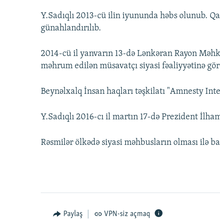
Y.Sadıqlı 2013-cü ilin iyununda həbs olunub. 
günahlandırılıb.
2014-cü il yanvarın 13-də Lənkəran Rayon Məhk
məhrum edilən müsavatçı siyasi fəaliyyətinə gö
Beynəlxalq İnsan haqları təşkilatı "Amnesty Int
Y.Sadıqlı 2016-cı il martın 17-də Prezident İlham
Rəsmilər ölkədə siyasi məhbusların olması ilə bağ
Paylaş
VPN-siz açmaq