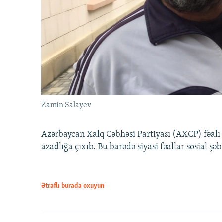
Zamin Salayev
Azərbaycan Xalq Cəbhəsi Partiyası (AXCP) fəalı
azadlığa çıxıb. Bu barədə siyasi fəallar sosial ş
Ətraflı burada oxuyun