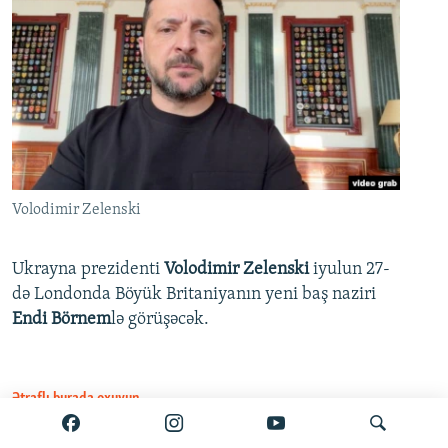
Volodimir Zelenski
Ukrayna prezidenti
Volodimir Zelenski
iyulun 27-
də Londonda Böyük Britaniyanın yeni baş naziri
Endi Börnem
lə görüşəcək.
Ətraflı burada oxuyun