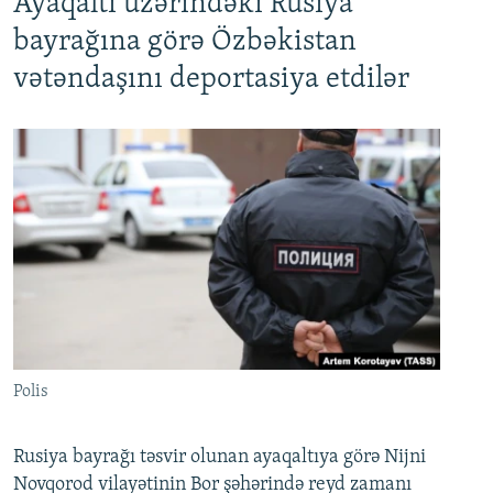
Ayaqaltı üzərindəki Rusiya
bayrağına görə Özbəkistan
vətəndaşını deportasiya etdilər
Polis
Rusiya bayrağı təsvir olunan ayaqaltıya görə Nijni
Novqorod vilayətinin Bor şəhərində reyd zamanı