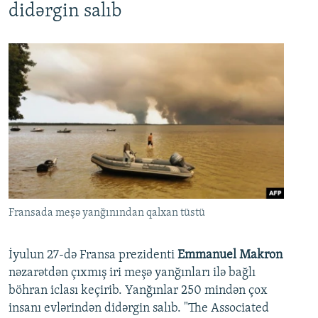
didərgin salıb
Fransada meşə yanğınından qalxan tüstü
İyulun 27-də Fransa prezidenti
Emmanuel Makron
nəzarətdən çıxmış iri meşə yanğınları ilə bağlı
böhran iclası keçirib. Yanğınlar 250 mindən çox
insanı evlərindən didərgin salıb. "The Associated