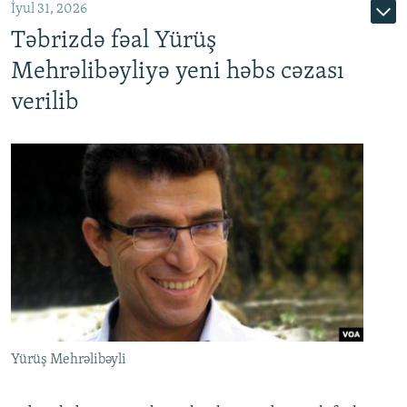
İyul 31, 2026
Təbrizdə fəal Yürüş
Mehrəlibəyliyə yeni həbs cəzası
verilib
Yürüş Mehrəlibəyli