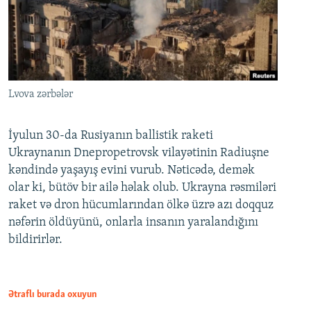
Lvova zərbələr
İyulun 30-da Rusiyanın ballistik raketi
Ukraynanın Dnepropetrovsk vilayətinin Radiuşne
kəndində yaşayış evini vurub. Nəticədə, demək
olar ki, bütöv bir ailə həlak olub. Ukrayna rəsmiləri
raket və dron hücumlarından ölkə üzrə azı doqquz
nəfərin öldüyünü, onlarla insanın yaralandığını
bildirirlər.
Ətraflı burada oxuyun