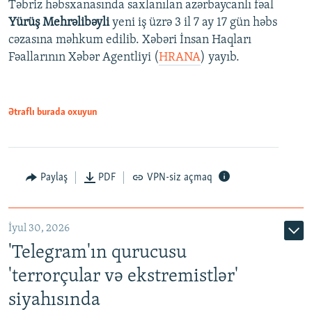
Təbriz həbsxanasında saxlanılan azərbaycanlı fəal
Yürüş Mehrəlibəyli
yeni iş üzrə 3 il 7 ay 17 gün həbs
cəzasına məhkum edilib. Xəbəri İnsan Haqları
Fəallarının Xəbər Agentliyi (
HRANA
) yayıb.
Ətraflı burada oxuyun
Paylaş
PDF
VPN-siz açmaq
İyul 30, 2026
'Telegram'ın qurucusu
'terrorçular və ekstremistlər'
siyahısında