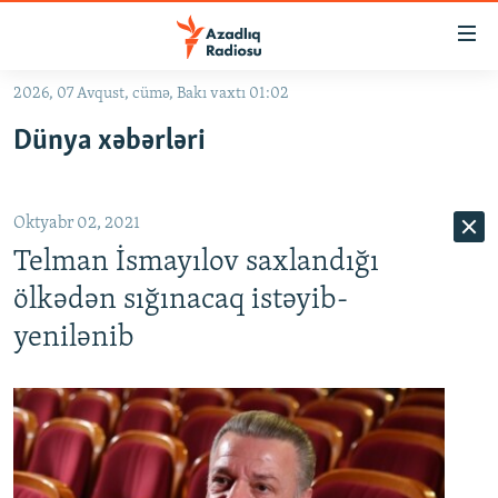
Keçid
linkləri
Əsas
2026, 07 Avqust, cümə, Bakı vaxtı 01:02
məzmuna
GÜNDƏM
Dünya xəbərləri
qayıt
#İZAHLA
Əsas
KORRUPSIOMETR
naviqasiyaya
Oktyabr 02, 2021
qayıt
#ƏSLINDƏ
Axtarışa
Telman İsmayılov saxlandığı
FƏRQƏ BAX
keç
ölkədən sığınacaq istəyib-
QANUNI DOĞRU
yenilənib
ARAŞDIRMA
MULTIMEDIA
RADIO ARXIV
VIDEO
HAQQIMIZDA
FOTOQALEREYA
OXU ZALI