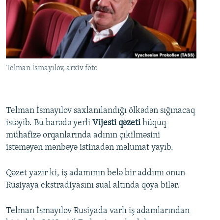
İNFOQRAFIKA
AZƏRBAYCAN ƏDƏBIYYATI KITABXANASI
MISSIYAMIZ
BIZI IZLƏ
KARIKATURA
İSLAM VƏ DEMOKRATIYA
PEŞƏ ETIKASI VƏ JURNALISTIKA STANDARTLARIMIZ
İZ - MƏDƏNIYYƏT PROQRAMI
MATERIALLARIMIZDAN ISTIFADƏ
AZADLIQRADIOSU MOBIL TELEFONUNUZDA
RFE/RL-in bütün saytları
Telman İsmayılov, arxiv foto
BIZIMLƏ ƏLAQƏ
XƏBƏR BÜLLETENLƏRIMIZ
Telman İsmayılov saxlanılandığı ölkədən sığınacaq
istəyib. Bu barədə yerli
Vijesti qəzeti
hüquq-
mühafizə orqanlarında adının çıkilməsini
istəməyən mənbəyə istinadən məlumat yayıb.
Qəzet yazır ki, iş adamının belə bir addımı onun
Rusiyaya ekstradiyasını sual altında qoya bilər.
Telman İsmayılov Rusiyada varlı iş adamlarından