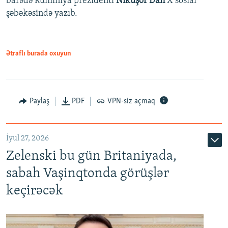
barədə Rumıniya prezidenti
Nikuşor Dan
X sosial
şəbəkəsində yazıb.
Ətraflı burada oxuyun
Paylaş
PDF
VPN-siz açmaq
İyul 27, 2026
Zelenski bu gün Britaniyada,
sabah Vaşinqtonda görüşlər
keçirəcək