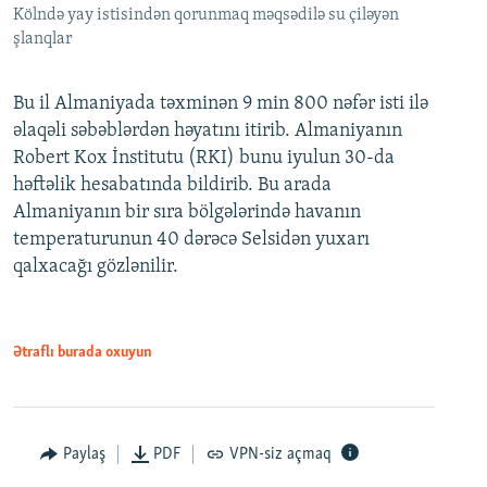
Kölndə yay istisindən qorunmaq məqsədilə su çiləyən
şlanqlar
Bu il Almaniyada təxminən 9 min 800 nəfər isti ilə
əlaqəli səbəblərdən həyatını itirib. Almaniyanın
Robert Kox İnstitutu (RKI) bunu iyulun 30-da
həftəlik hesabatında bildirib. Bu arada
Almaniyanın bir sıra bölgələrində havanın
temperaturunun 40 dərəcə Selsidən yuxarı
qalxacağı gözlənilir.
Ətraflı burada oxuyun
Paylaş
PDF
VPN-siz açmaq