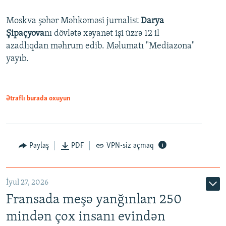
Moskva şəhər Məhkəməsi jurnalist
Darya
Şipaçyova
nı dövlətə xəyanət işi üzrə 12 il
azadlıqdan məhrum edib. Məlumatı "Mediazona"
yayıb.
Ətraflı burada oxuyun
Paylaş
PDF
VPN-siz açmaq
İyul 27, 2026
Fransada meşə yanğınları 250
mindən çox insanı evindən