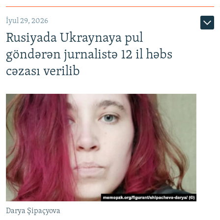
İyul 29, 2026
Rusiyada Ukraynaya pul
göndərən jurnalistə 12 il həbs
cəzası verilib
Darya Şipaçyova