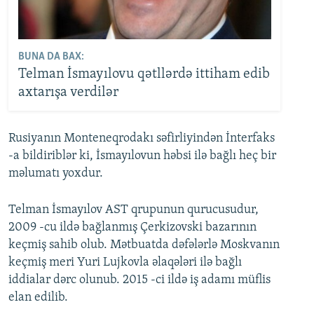
BUNA DA BAX:
Telman İsmayılovu qətllərdə ittiham edib
axtarışa verdilər
Rusiyanın Monteneqrodakı səfirliyindən İnterfaks
-a bildiriblər ki, İsmayılovun həbsi ilə bağlı heç bir
məlumatı yoxdur.
Telman İsmayılov AST qrupunun qurucusudur,
2009 -cu ildə bağlanmış Çerkizovski bazarının
keçmiş sahib olub. Mətbuatda dəfələrlə Moskvanın
keçmiş meri Yuri Lujkovla əlaqələri ilə bağlı
iddialar dərc olunub. 2015 -ci ildə iş adamı müflis
elan edilib.