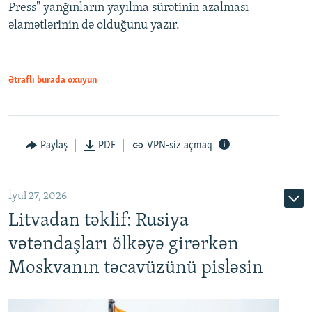
Press" yanğınların yayılma sürətinin azalması
əlamətlərinin də olduğunu yazır.
Ətraflı burada oxuyun
Paylaş
PDF
VPN-siz açmaq
İyul 27, 2026
Litvadan təklif: Rusiya
vətəndaşları ölkəyə girərkən
Moskvanın təcavüzünü pisləsin