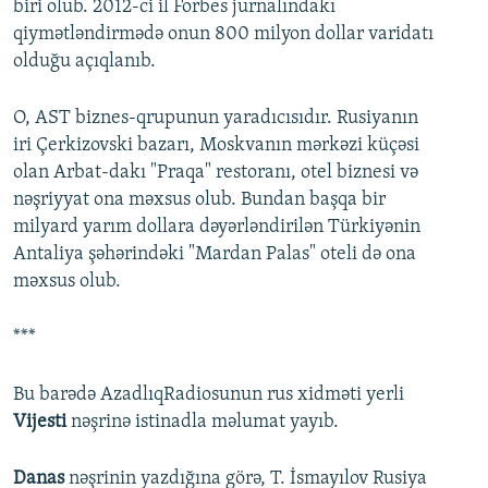
biri olub. 2012-ci il Forbes jurnalındakı
qiymətləndirmədə onun 800 milyon dollar varidatı
olduğu açıqlanıb.
O, AST biznes-qrupunun yaradıcısıdır. Rusiyanın
iri Çerkizovski bazarı, Moskvanın mərkəzi küçəsi
olan Arbat-dakı "Praqa" restoranı, otel biznesi və
nəşriyyat ona məxsus olub. Bundan başqa bir
milyard yarım dollara dəyərləndirilən Türkiyənin
Antaliya şəhərindəki "Mardan Palas" oteli də ona
məxsus olub.
***
Bu barədə AzadlıqRadiosunun rus xidməti yerli
Vijesti
nəşrinə istinadla məlumat yayıb.
Danas
nəşrinin yazdığına görə, T. İsmayılov Rusiya