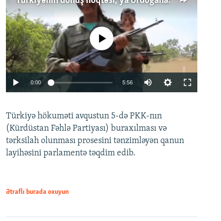
Türkiyənin dönüş nöqtəsi, ya Ərdoğana üçüncü şans: PKK ilə qəfil barışıq nə deməkdir?
No media source currently available
Auto
0:00
5:56
240p
Türkiyə hökuməti avqustun 5-də PKK-nın
360p
(Kürdüstan Fəhlə Partiyası) buraxılması və
480p
Auto
240p
360p
480p
tərksilah olunması prosesini tənzimləyən qanun
720p
layihəsini parlamentə təqdim edib.
720p
1080p
1080p
Ətraflı burada oxuyun