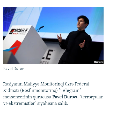
Pavel Durov
Rusiyanın Maliyyə Monitorinqi üzrə Federal
Xidməti (Rosfinmonitorinq) "Telegram"
messencerinin qurucusu
Pavel Durov
u "terrorçular
və ekstremistlər" siyahısına salıb.