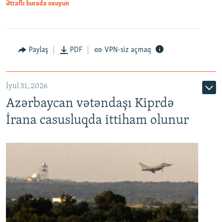
Ətraflı burada oxuyun
Paylaş
PDF
VPN-siz açmaq
İyul 31, 2026
Azərbaycan vətəndaşı Kiprdə
İrana casusluqda ittiham olunur