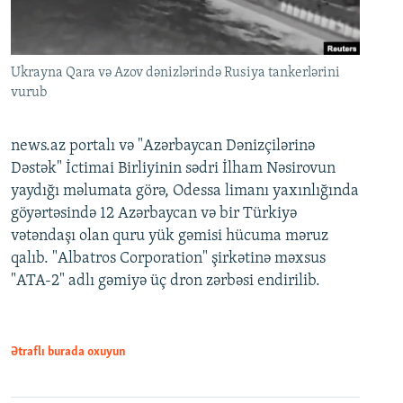
Ukrayna Qara və Azov dənizlərində Rusiya tankerlərini
vurub
news.az portalı və "Azərbaycan Dənizçilərinə
Dəstək" İctimai Birliyinin sədri İlham Nəsirovun
yaydığı məlumata görə, Odessa limanı yaxınlığında
göyərtəsində 12 Azərbaycan və bir Türkiyə
vətəndaşı olan quru yük gəmisi hücuma məruz
qalıb. "Albatros Corporation" şirkətinə məxsus
"ATA-2" adlı gəmiyə üç dron zərbəsi endirilib.
Ətraflı burada oxuyun