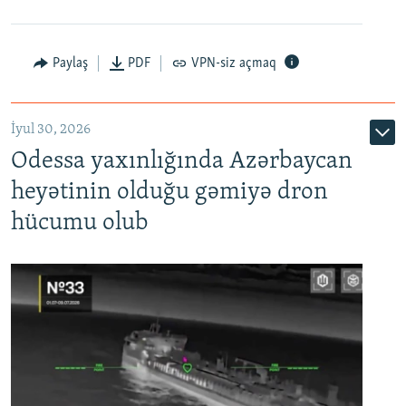
Paylaş
PDF
VPN-siz açmaq
İyul 30, 2026
Odessa yaxınlığında Azərbaycan
heyətinin olduğu gəmiyə dron
hücumu olub