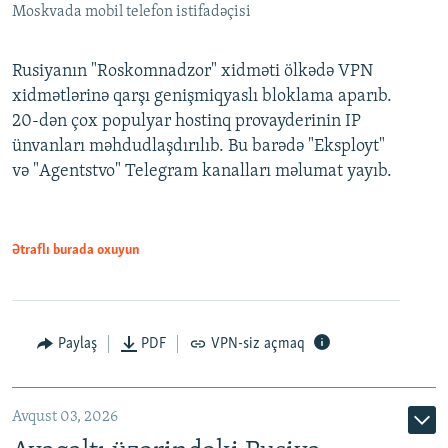
Moskvada mobil telefon istifadəçisi
Rusiyanın "Roskomnadzor" xidməti ölkədə VPN
xidmətlərinə qarşı genişmiqyaslı bloklama aparıb.
20-dən çox populyar hostinq provayderinin IP
ünvanları məhdudlaşdırılıb. Bu barədə "Eksployt"
və "Agentstvo" Telegram kanalları məlumat yayıb.
Ətraflı burada oxuyun
Paylaş
PDF
VPN-siz açmaq
Avqust 03, 2026