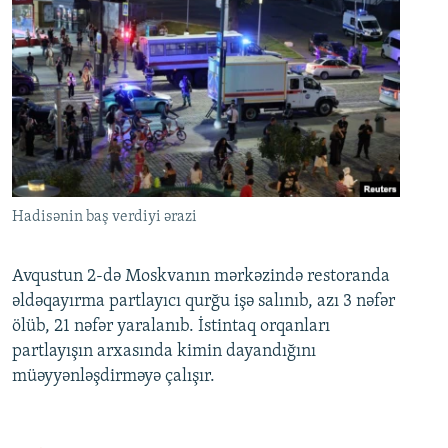
Hadisənin baş verdiyi ərazi
Avqustun 2-də Moskvanın mərkəzində restoranda
əldəqayırma partlayıcı qurğu işə salınıb, azı 3 nəfər
ölüb, 21 nəfər yaralanıb. İstintaq orqanları
partlayışın arxasında kimin dayandığını
müəyyənləşdirməyə çalışır.