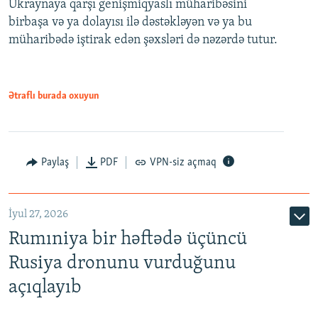
Ukraynaya qarşı genişmiqyaslı müharibəsini
birbaşa və ya dolayısı ilə dəstəkləyən və ya bu
müharibədə iştirak edən şəxsləri də nəzərdə tutur.
Ətraflı burada oxuyun
Paylaş
PDF
VPN-siz açmaq
İyul 27, 2026
Rumıniya bir həftədə üçüncü
Rusiya dronunu vurduğunu
açıqlayıb