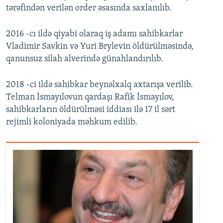
tərəfindən verilən order əsasında saxlanılıb.
2016 -cı ildə qiyabi olaraq iş adamı sahibkarlar
Vladimir Savkin və Yuri Brylevin öldürülməsində,
qanunsuz silah alverində günahlandırılıb.
2018 -ci ildə sahibkar beynəlxalq axtarışa verilib.
Telman İsmayılovun qardaşı Rafik İsmayılov,
sahibkarların öldürülməsi iddiası ilə 17 il sərt
rejimli koloniyada məhkum edilib.