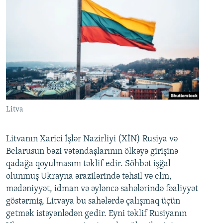
Litva
Litvanın Xarici İşlər Nazirliyi (XİN) Rusiya və
Belarusun bəzi vətəndaşlarının ölkəyə girişinə
qadağa qoyulmasını təklif edir. Söhbət işğal
olunmuş Ukrayna ərazilərində təhsil və elm,
mədəniyyət, idman və əyləncə sahələrində fəaliyyət
göstərmiş, Litvaya bu sahələrdə çalışmaq üçün
getmək istəyənlədən gedir. Eyni təklif Rusiyanın