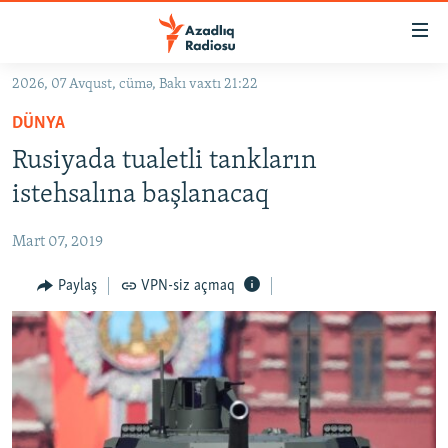
Keçid
linkləri
Əsas
2026, 07 Avqust, cümə, Bakı vaxtı 21:22
məzmuna
GÜNDƏM
DÜNYA
qayıt
#İZAHLA
Əsas
Rusiyada tualetli tankların
KORRUPSIOMETR
naviqasiyaya
istehsalına başlanacaq
qayıt
#ƏSLINDƏ
Axtarışa
Mart 07, 2019
FƏRQƏ BAX
keç
QANUNI DOĞRU
Paylaş
VPN-siz açmaq
ARAŞDIRMA
MULTIMEDIA
RADIO ARXIV
VIDEO
HAQQIMIZDA
FOTOQALEREYA
OXU ZALI