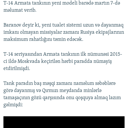
T-14 Armata tankının yeni modeli barədə martın 7-də
məlumat verib.
Baranov deyir ki, yeni tualet sistemi uzun və dayanmaq
imkanı olmayan missiyalar zamanı Rusiya ekipajlarının
maksimum rahatlığını təmin edəcək.
T-14 seriyasından Armata tankının ilk nümunəsi 2015-
ci ildə Moskvada keçirilən hərbi paradda nümayiş
etdirilmişdi.
Tank paradın baş məşqi zamanı naməlum səbəblərə
görə dayanmış və Qırmızı meydanda minlərlə
tamaşaçının gözü qarşısında onu qoşquya almaq lazım
gəlmişdi: