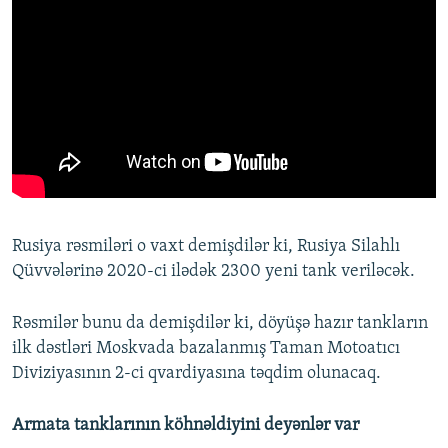
Rusiya rəsmiləri o vaxt demişdilər ki, Rusiya Silahlı
Qüvvələrinə 2020-ci ilədək 2300 yeni tank veriləcək.
Rəsmilər bunu da demişdilər ki, döyüşə hazır tankların
ilk dəstləri Moskvada bazalanmış Taman Motoatıcı
Diviziyasının 2-ci qvardiyasına təqdim olunacaq.
Armata tanklarının köhnəldiyini deyənlər var