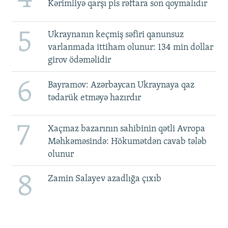
Kərimliyə qarşı pis rəftara son qoymalıdır
5
Ukraynanın keçmiş səfiri qanunsuz
varlanmada ittiham olunur: 134 min dollar
girov ödəməlidir
6
Bayramov: Azərbaycan Ukraynaya qaz
tədarük etməyə hazırdır
7
Xaçmaz bazarının sahibinin qətli Avropa
Məhkəməsində: Hökumətdən cavab tələb
olunur
8
Zamin Salayev azadlığa çıxıb