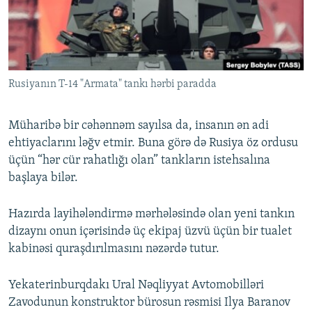
İNFOQRAFIKA
AZƏRBAYCAN ƏDƏBIYYATI KITABXANASI
MISSIYAMIZ
BIZI IZLƏ
KARIKATURA
İSLAM VƏ DEMOKRATIYA
PEŞƏ ETIKASI VƏ JURNALISTIKA STANDARTLARIMIZ
İZ - MƏDƏNIYYƏT PROQRAMI
MATERIALLARIMIZDAN ISTIFADƏ
Rusiyanın T-14 "Armata" tankı hərbi paradda
AZADLIQRADIOSU MOBIL TELEFONUNUZDA
RFE/RL-in bütün saytları
BIZIMLƏ ƏLAQƏ
Müharibə bir cəhənnəm sayılsa da, insanın ən adi
XƏBƏR BÜLLETENLƏRIMIZ
ehtiyaclarını ləğv etmir. Buna görə də Rusiya öz ordusu
üçün “hər cür rahatlığı olan” tankların istehsalına
başlaya bilər.
Hazırda layihələndirmə mərhələsində olan yeni tankın
dizaynı onun içərisində üç ekipaj üzvü üçün bir tualet
kabinəsi quraşdırılmasını nəzərdə tutur.
Yekaterinburqdakı Ural Nəqliyyat Avtomobilləri
Zavodunun konstruktor bürosun rəsmisi Ilya Baranov