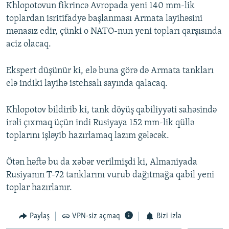
Khlopotovun fikrincə Avropada yeni 140 mm-lik
toplardan isritifadyə başlanması Armata layihəsini
mənasız edir, çünki o NATO-nun yeni topları qarşısında
aciz olacaq.
Ekspert düşünür ki, elə buna görə də Armata tankları
elə indiki layihə istehsalı sayında qalacaq.
Khlopotov bildirib ki, tank döyüş qabiliyyəti sahəsində
irəli çıxmaq üçün indi Rusiyaya 152 mm-lik qüllə
toplarını işləyib hazırlamaq lazım gələcək.
Ötən həftə bu da xəbər verilmişdi ki, Almaniyada
Rusiyanın T-72 tanklarını vurub dağıtmağa qabil yeni
toplar hazırlanır.
Paylaş
VPN-siz açmaq
Bizi izlə