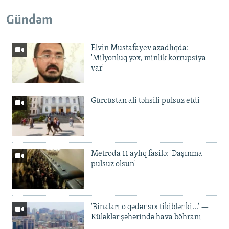
Gündəm
Elvin Mustafayev azadlıqda:
'Milyonluq yox, minlik korrupsiya
var'
Gürcüstan ali təhsili pulsuz etdi
Metroda 11 aylıq fasilə: 'Daşınma
pulsuz olsun'
'Binaları o qədər sıx tikiblər ki...' —
Küləklər şəhərində hava böhranı