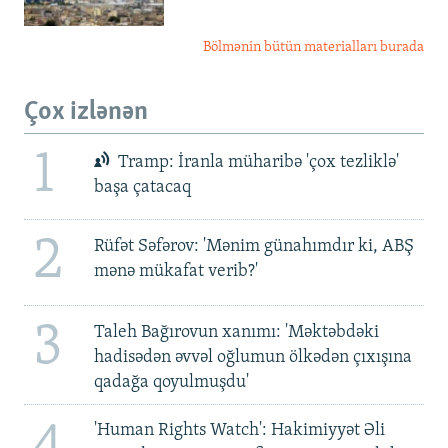
Bölmənin bütün materialları burada
Çox izlənən
1
Tramp: İranla müharibə 'çox tezliklə'
başa çatacaq
2
Rüfət Səfərov: 'Mənim günahımdır ki, ABŞ
mənə mükafat verib?'
3
Taleh Bağırovun xanımı: 'Məktəbdəki
hadisədən əvvəl oğlumun ölkədən çıxışına
qadağa qoyulmuşdu'
4
'Human Rights Watch': Hakimiyyət Əli