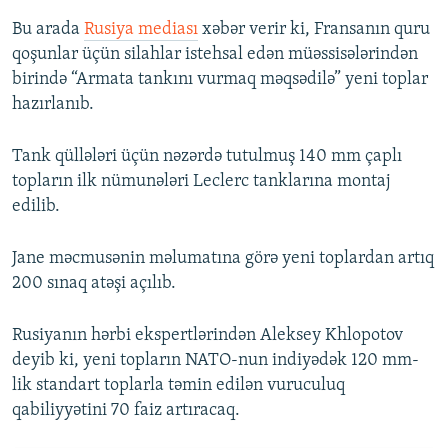
Bu arada
Rusiya mediası
xəbər verir ki, Fransanın quru
qoşunlar üçün silahlar istehsal edən müəssisələrindən
birində “Armata tankını vurmaq məqsədilə” yeni toplar
hazırlanıb.
Tank qüllələri üçün nəzərdə tutulmuş 140 mm çaplı
topların ilk nümunələri Leclerc tanklarına montaj
edilib.
Jane məcmusənin məlumatına görə yeni toplardan artıq
200 sınaq atəşi açılıb.
Rusiyanın hərbi ekspertlərindən Aleksey Khlopotov
deyib ki, yeni topların NATO-nun indiyədək 120 mm-
lik standart toplarla təmin edilən vuruculuq
qabiliyyətini 70 faiz artıracaq.