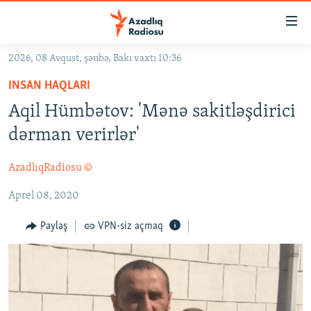
Keçid
linkləri
Əsas
2026, 08 Avqust, şənbə, Bakı vaxtı 10:36
məzmuna
GÜNDƏM
INSAN HAQLARI
qayıt
#İZAHLA
Əsas
Aqil Hümbətov: 'Mənə sakitləşdirici
KORRUPSIOMETR
naviqasiyaya
dərman verirlər'
qayıt
#ƏSLINDƏ
Axtarışa
AzadlıqRadiosu ©
FƏRQƏ BAX
keç
Aprel 08, 2020
QANUNI DOĞRU
ARAŞDIRMA
Paylaş
VPN-siz açmaq
MULTIMEDIA
RADIO ARXIV
VIDEO
HAQQIMIZDA
FOTOQALEREYA
OXU ZALI