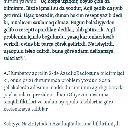
durum yaranıb:
"Üç körpə uşaqdır, qoyub çıxa da
bilmirəm. Bizdə içməli su da yoxdur, Aqil gedib daşıyıb
gətirirdi. Uşaq xəstədir, dünən həkim resept yazıb dedi
ki, müalicəni saxlamaq olmaz. Bugün bələdiyyədən
gəlib o resepti apardılar, dedilər, alıb gətirərik. Aqil
problemin içində boğulurdu, yazıq kartonları kəsib
verirdi, evinə bir parça çörək gətirirdi. Nə istəyirdi,
uşaqpulu tələb edirdi, buna görə adamı dəlixanaya
salarlar?!"
.
A.Hümbətov aprelin 2-də AzadlıqRadiosuna bildirmişdi
ki, onun psixi durumunda problem yoxdur. Sosial
şəbəkələrdə ailəsinin maddi durumunun ağırlığı barədə
paylaşımları, prezident İlham Əliyevin ünvanına
tənqidi fikirləri və ondan uşaqpulu tələblərinə görə
xəstəxanaya salıblar.
Səhiyyə Nazirliyindən AzadlıqRadiosuna bildirilmişdi