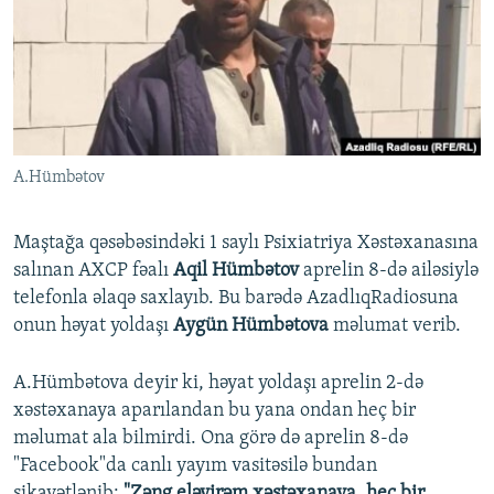
İNFOQRAFIKA
AZƏRBAYCAN ƏDƏBIYYATI KITABXANASI
MISSIYAMIZ
BIZI IZLƏ
KARIKATURA
İSLAM VƏ DEMOKRATIYA
PEŞƏ ETIKASI VƏ JURNALISTIKA STANDARTLARIMIZ
İZ - MƏDƏNIYYƏT PROQRAMI
MATERIALLARIMIZDAN ISTIFADƏ
AZADLIQRADIOSU MOBIL TELEFONUNUZDA
RFE/RL-in bütün saytları
A.Hümbətov
BIZIMLƏ ƏLAQƏ
XƏBƏR BÜLLETENLƏRIMIZ
Maştağa qəsəbəsindəki 1 saylı Psixiatriya Xəstəxanasına
salınan AXCP fəalı
Aqil Hümbətov
aprelin 8-də ailəsiylə
telefonla əlaqə saxlayıb. Bu barədə AzadlıqRadiosuna
onun həyat yoldaşı
Aygün Hümbətova
məlumat verib.
A.Hümbətova deyir ki, həyat yoldaşı aprelin 2-də
xəstəxanaya aparılandan bu yana ondan heç bir
məlumat ala bilmirdi. Ona görə də aprelin 8-də
"Facebook"da canlı yayım vasitəsilə bundan
şikayətlənib:
"Zəng eləyirəm xəstəxanaya, heç bir