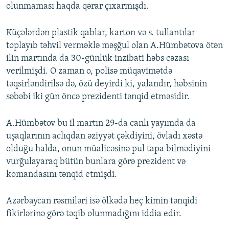
olunmaması haqda qərar çıxarmışdı.
Küçələrdən plastik qablar, karton və s. tullantılar
toplayıb təhvil verməklə məşğul olan A.Hümbətova ötən
ilin martında da 30-günlük inzibati həbs cəzası
verilmişdi. O zaman o, polisə müqavimətdə
təqsirləndirilsə də, özü deyirdi ki, yalandır, həbsinin
səbəbi iki gün öncə prezidenti tənqid etməsidir.
A.Hümbətov bu il martın 29-da canlı yayımda da
uşaqlarının aclıqdan əziyyət çəkdiyini, övladı xəstə
olduğu halda, onun müalicəsinə pul tapa bilmədiyini
vurğulayaraq bütün bunlara görə prezident və
komandasını tənqid etmişdi.
Azərbaycan rəsmiləri isə ölkədə heç kimin tənqidi
fikirlərinə görə təqib olunmadığını iddia edir.