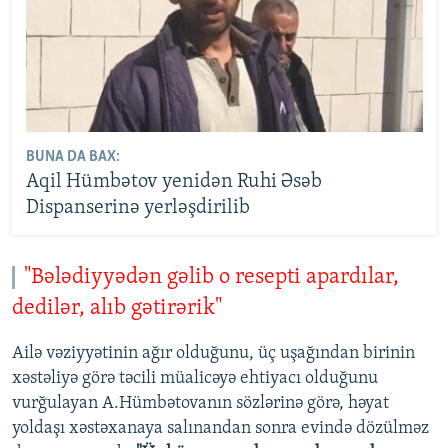
BUNA DA BAX:
Aqil Hümbətov yenidən Ruhi Əsəb
Dispanserinə yerləşdirilib
"Bələdiyyədən gəlib o resepti apardılar,
dedilər, alıb gətirərik"
Ailə vəziyyətinin ağır olduğunu, üç uşağından birinin
xəstəliyə görə təcili müalicəyə ehtiyacı olduğunu
vurğulayan A.Hümbətovanın sözlərinə görə, həyat
yoldaşı xəstəxanaya salınandan sonra evində dözülməz