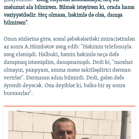
məlumat ala bilmirəm. Bilmək istəyirəm ki, orada hansı
vəziyyətdədir. Heç olmasa, həkimlə də olsa, danışa
bilmirəm"
.
Onun sözlərinə görə, sosial şəbəkələrdəki müraciətindən
az sonra A.Hümbətov zəng edib: "Həkimin telefonuyla
zəng eləmişdi. Halbuki, həmin həkimlə neçə dəfə
danışmaq istəmişdim, danışmamışdı. Dedi ki, "narahat
olmayın, yaxşıyam, amma mənə sakitləşdirici dərman
verirlər". Dərmanın adını bilmirdi. Dedi, gələn dəfə
öyrənib deyəcək. Ona deyiblər ki, bəlkə bir ay sonra
buraxarlar".