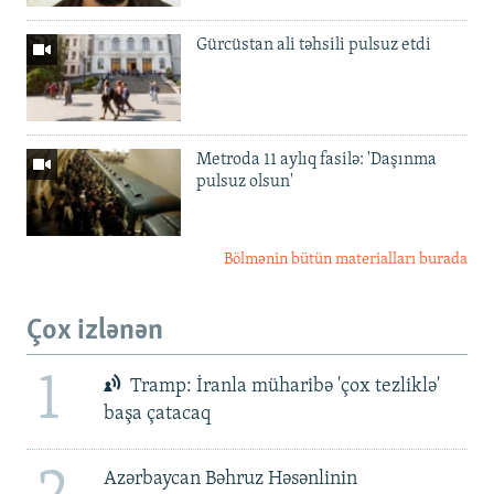
Gürcüstan ali təhsili pulsuz etdi
Metroda 11 aylıq fasilə: 'Daşınma
pulsuz olsun'
Bölmənin bütün materialları burada
Çox izlənən
1
Tramp: İranla müharibə 'çox tezliklə'
başa çatacaq
Azərbaycan Bəhruz Həsənlinin