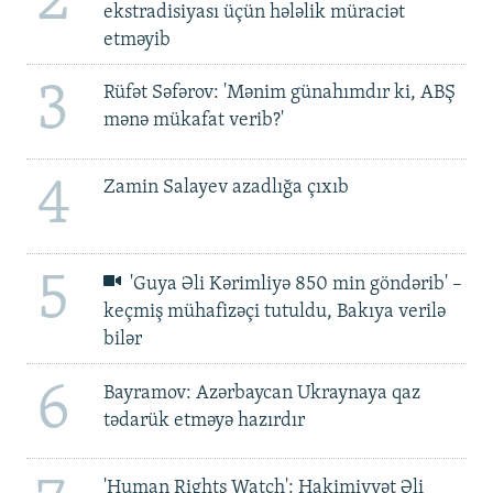
2
ekstradisiyası üçün hələlik müraciət
etməyib
3
Rüfət Səfərov: 'Mənim günahımdır ki, ABŞ
mənə mükafat verib?'
4
Zamin Salayev azadlığa çıxıb
5
'Guya Əli Kərimliyə 850 min göndərib' –
keçmiş mühafizəçi tutuldu, Bakıya verilə
bilər
6
Bayramov: Azərbaycan Ukraynaya qaz
tədarük etməyə hazırdır
'Human Rights Watch': Hakimiyyət Əli