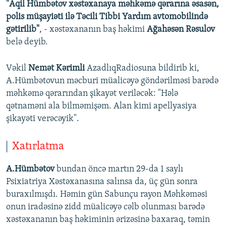
"Aqil Hümbətov xəstəxanaya məhkəmə qərarına əsasən,
polis müşayiəti ilə Təcili Tibbi Yardım avtomobilində
gətirilib"
, - xəstəxananın baş həkimi
Ağahəsən Rəsulov
belə deyib.
Vəkil
Nemət Kərimli
AzadlıqRadiosuna bildirib ki,
A.Hümbətovun məcburi müalicəyə göndərilməsi barədə
məhkəmə qərarından şikayət veriləcək: "Hələ
qətnaməni ala bilməmişəm. Alan kimi apellyasiya
şikayəti verəcəyik".
Xatırlatma
A.Hümbətov
bundan öncə martın 29-da 1 saylı
Psixiatriya Xəstəxanasına salınsa da, üç gün sonra
buraxılmışdı. Həmin gün Sabunçu rayon Məhkəməsi
onun iradəsinə zidd müalicəyə cəlb olunması barədə
xəstəxananın baş həkiminin ərizəsinə baxaraq, təmin