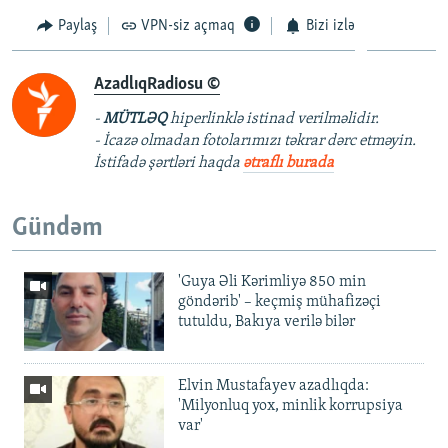
Paylaş
VPN-siz açmaq
Bizi izlə
AzadlıqRadiosu ©
-
MÜTLƏQ
hiperlinklə istinad verilməlidir.
- İcazə olmadan fotolarımızı təkrar dərc etməyin.
İstifadə şərtləri haqda
ətraflı burada
Gündəm
'Guya Əli Kərimliyə 850 min
göndərib' – keçmiş mühafizəçi
tutuldu, Bakıya verilə bilər
Elvin Mustafayev azadlıqda:
'Milyonluq yox, minlik korrupsiya
var'