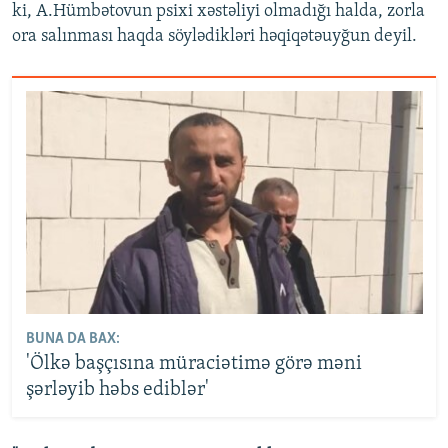
ki, A.Hümbətovun psixi xəstəliyi olmadığı halda, zorla
ora salınması haqda söylədikləri həqiqətəuyğun deyil.
BUNA DA BAX:
'Ölkə başçısına müraciətimə görə məni
şərləyib həbs ediblər'