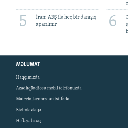
5
6
İran: ABŞ ilə heç bir danışıq
Ə
aparılmır
ş
b
MƏLUMAT
Haqqımızda
AzadlıqRadiosu mobil telefonuzda
Materiallarımızdan istifadə
BIZI IZLƏ
Bizimlə əlaqə
Həftəyə baxış