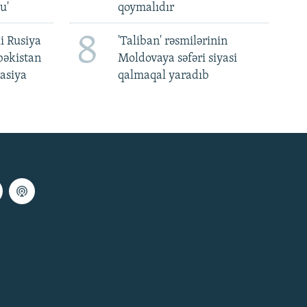
u'
qoymalıdır
8
i Rusiya
'Taliban' rəsmilərinin
bəkistan
Moldovaya səfəri siyasi
asiya
qalmaqal yaradıb