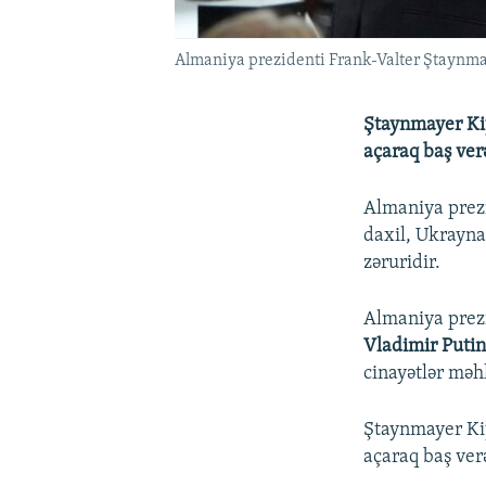
Almaniya prezidenti Frank-Valter Ştaynm
Ştaynmayer Kiy
açaraq baş ver
Almaniya prez
daxil, Ukrayna
zəruridir.
Almaniya prezi
Vladimir Puti
cinayətlər məh
Ştaynmayer Kiy
açaraq baş ver