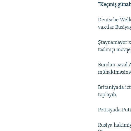
“Keçmiş günah
Deutsche Welle 
vaxtlar Rusiya
Ştaynamayer xü
təslimçi mövqe
Bundan əvvəl 
mühakiməsinə 
Britaniyada ic
toplayıb.
Petisiyada Put
Rusiya hakimiyy