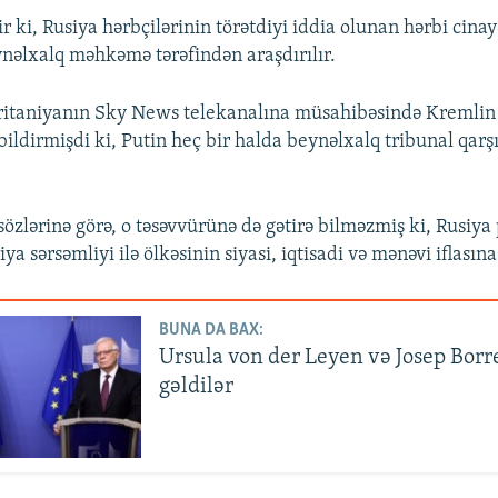
r ki, Rusiya hərbçilərinin törətdiyi iddia olunan hərbi cinay
əlxalq məhkəmə tərəfindən araşdırılır.
Britaniyanın Sky News telekanalına müsahibəsində Kremlin
bildirmişdi ki, Putin heç bir halda beynəlxalq tribunal qarşı
özlərinə görə, o təsəvvürünə də gətirə bilməzmiş ki, Rusiya
a sərsəmliyi ilə ölkəsinin siyasi, iqtisadi və mənəvi iflasına
BUNA DA BAX:
Ursula von der Leyen və Josep Borr
gəldilər