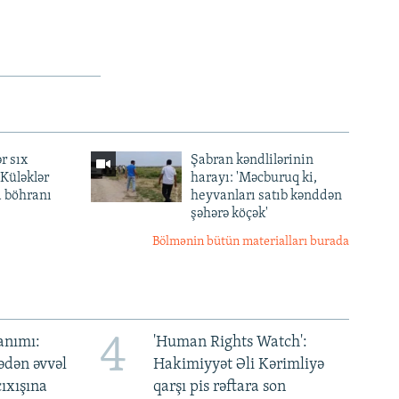
r sıx
Şabran kəndlilərinin
— Küləklər
harayı: 'Məcburuq ki,
a böhranı
heyvanları satıb kənddən
şəhərə köçək'
Bölmənin bütün materialları burada
4
anımı:
'Human Rights Watch':
ədən əvvəl
Hakimiyyət Əli Kərimliyə
ıxışına
qarşı pis rəftara son