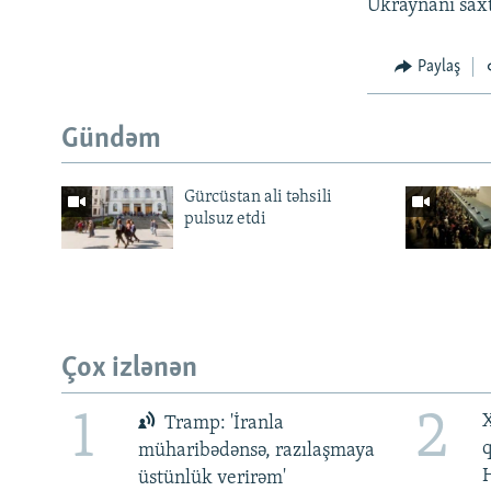
Ukraynanı saxt
Paylaş
Gündəm
Gürcüstan ali təhsili
pulsuz etdi
Çox izlənən
1
2
X
Tramp: 'İranla
müharibədənsə, razılaşmaya
üstünlük verirəm'