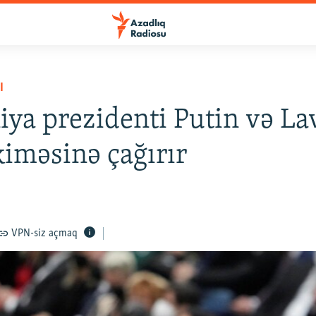
I
ya prezidenti Putin və L
iməsinə çağırır
VPN-siz açmaq