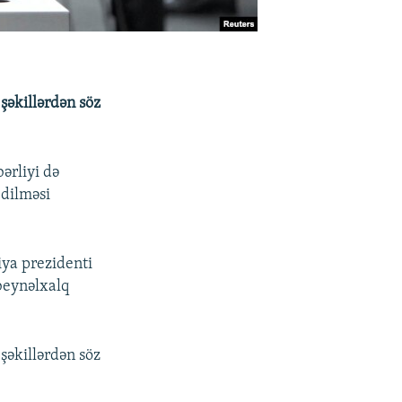
şəkillərdən söz
ərliyi də
edilməsi
iya prezidenti
eynəlxalq
şəkillərdən söz