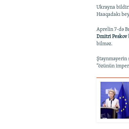
Ukrayna bildiri
Haaqadakı beyn
Aprelin 7-də 
Dmitri Peskov
bilməz.
Ştaynmayerin s
“özünün imperiy