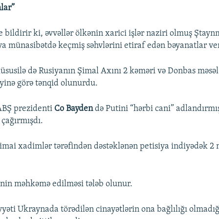
lar”
bildirir ki, əvvəllər ölkənin xarici işlər naziri olmuş Ştay
ya münasibətdə keçmiş səhvlərini etiraf edən bəyanatlar ve
susilə də Rusiyanın Şimal Axını 2 kəməri və Donbas məsəl
yinə görə tənqid olunurdu.
ABŞ prezidenti
Co Bayden
də Putini “hərbi cani” adlandırmı
çağırmışdı.
timai xadimlər tərəfindən dəstəklənən petisiya indiyədək 2 
inin məhkəmə edilməsi tələb olunur.
əti Ukraynada törədilən cinayətlərin ona bağlılığı olmadığı