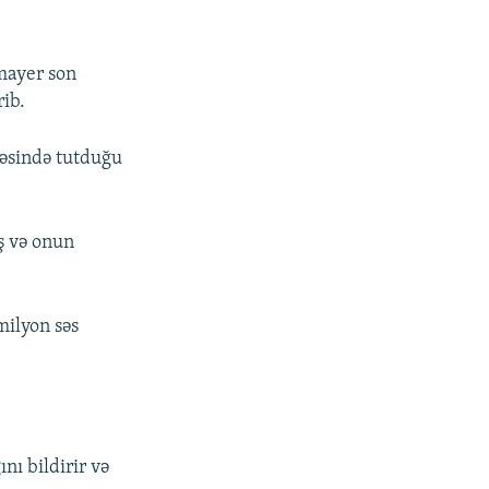
nmayer son
rib.
əsində tutduğu
ş və onun
milyon səs
nı bildirir və