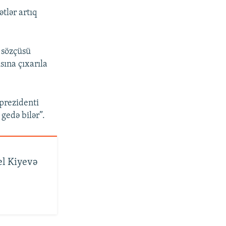
ətlər artıq
 sözçüsü
sına çıxarıla
 prezidenti
 gedə bilər”.
el Kiyevə