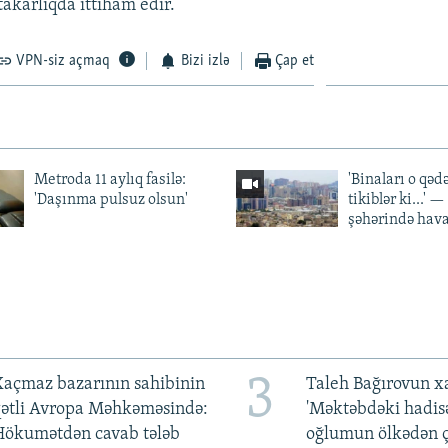
akarlıqda ittiham edir.
VPN-siz açmaq
Bizi izlə
Çap et
Metroda 11 aylıq fasilə:
'Binaları o qədə
'Daşınma pulsuz olsun'
tikiblər ki...' 
şəhərində hav
3
açmaz bazarının sahibinin
Taleh Bağırovun x
qətli Avropa Məhkəməsində:
'Məktəbdəki hadis
Hökumətdən cavab tələb
oğlumun ölkədən ç