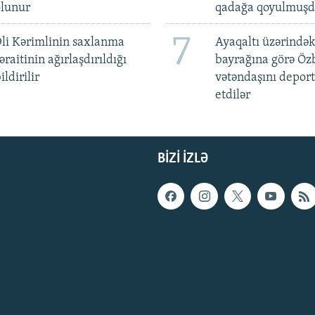
olunur
qadağa qoyulmuşd
7
li Kərimlinin saxlanma
Ayaqaltı üzərindək
əraitinin ağırlaşdırıldığı
bayrağına görə Öz
ildirilir
vətəndaşını deport
etdilər
BIZI IZLƏ