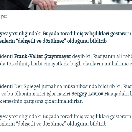
ayer
ev yaxınlığındakı Buçada törədilmiş vəhşilikləri göstərərn 
ənlərin “dəhşətli və dözülməz” olduğunu bildirib
identi
Frank-Valter Ştaynmayer
deyib ki, Rusiyanın ali rəhb
da törədilmiş hərbi cinayətlərlə bağlı olanların mühakimə 
denti Der Spiegel jurnalına müsahibəsində bildirib ki, Rus
n
və bu ölkənin xarici işlər naziri
Sergey Lavrov
Haaqadakı b
kəməsinin qarşısına çıxarılmalıdırlar.
ev yaxınlığındakı Buçada törədilmiş vəhşilikləri göstərərn 
ənlərin “dəhşətli və dözülməz” olduğunu bildirib.