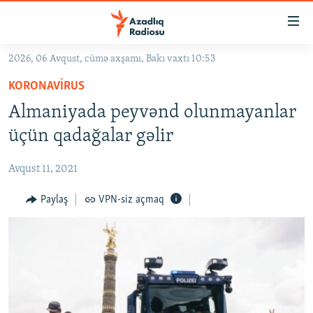
Keçid
linkləri
Əsas
2026, 06 Avqust, cümə axşamı, Bakı vaxtı 10:53
məzmuna
GÜNDƏM
KORONAVIRUS
qayıt
#İZAHLA
Əsas
Almaniyada peyvənd olunmayanlar
KORRUPSIOMETR
naviqasiyaya
üçün qadağalar gəlir
qayıt
#ƏSLINDƏ
Axtarışa
Avqust 11, 2021
FƏRQƏ BAX
keç
QANUNI DOĞRU
Paylaş
VPN-siz açmaq
ARAŞDIRMA
MULTIMEDIA
RADIO ARXIV
VIDEO
HAQQIMIZDA
FOTOQALEREYA
OXU ZALI