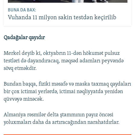
BUNA DA BAX:
Vuhanda 11 milyon sakin testdən keçirilib
Qadağalar qayıdır
Merkel deyib ki, oktyabrın 11-dən hökumət pulsuz
testləri də dayandıracaq, məqsəd adamları peyvəndə
sövq etməkdir.
Bundan başqa, fiziki məsafə və maska taxmaq qaydaları
bir çox ictimai yerlərdə, ictimai nəqliyyatda yenidən
qüvvəyə minəcək.
Almaniya rəsmilər delta ştammının payız öncəsi
yoluxmaları daha da artıracağından narahatdırlar.