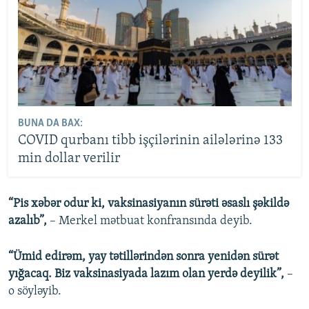
BUNA DA BAX:
COVID qurbanı tibb işçilərinin ailələrinə 133
min dollar verilir
“Pis xəbər odur ki, vaksinasiyanın sürəti əsaslı şəkildə
azalıb”,
– Merkel mətbuat konfransında deyib.
“Ümid edirəm, yay tətillərindən sonra yenidən sürət
yığacaq. Biz vaksinasiyada lazım olan yerdə deyilik”,
–
o söyləyib.