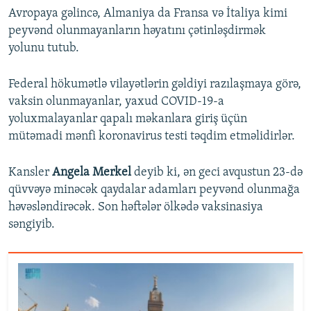
Avropaya gəlincə, Almaniya da Fransa və İtaliya kimi
peyvənd olunmayanların həyatını çətinləşdirmək
yolunu tutub.
Federal hökumətlə vilayətlərin gəldiyi razılaşmaya görə,
vaksin olunmayanlar, yaxud COVID-19-a
yoluxmalayanlar qapalı məkanlara giriş üçün
mütəmadi mənfi koronavirus testi təqdim etməlidirlər.
Kansler
Angela Merkel
deyib ki, ən geci avqustun 23-də
qüvvəyə minəcək qaydalar adamları peyvənd olunmağa
həvəsləndirəcək. Son həftələr ölkədə vaksinasiya
səngiyib.