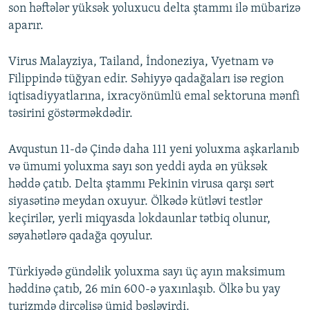
son həftələr yüksək yoluxucu delta ştammı ilə mübarizə
aparır.
Virus Malayziya, Tailand, İndoneziya, Vyetnam və
Filippində tüğyan edir. Səhiyyə qadağaları isə region
iqtisadiyyatlarına, ixracyönümlü emal sektoruna mənfi
təsirini göstərməkdədir.
Avqustun 11-də Çində daha 111 yeni yoluxma aşkarlanıb
və ümumi yoluxma sayı son yeddi ayda ən yüksək
həddə çatıb. Delta ştammı Pekinin virusa qarşı sərt
siyasətinə meydan oxuyur. Ölkədə kütləvi testlər
keçirilər, yerli miqyasda lokdaunlar tətbiq olunur,
səyahətlərə qadağa qoyulur.
Türkiyədə gündəlik yoluxma sayı üç ayın maksimum
həddinə çatıb, 26 min 600-ə yaxınlaşıb. Ölkə bu yay
turizmdə dirçəlişə ümid bəsləyirdi.