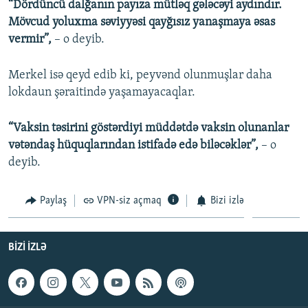
“Dördüncü dalğanın payıza mütləq gələcəyi aydındır.
Mövcud yoluxma səviyyəsi qayğısız yanaşmaya əsas
vermir”,
– o deyib.
Merkel isə qeyd edib ki, peyvənd olunmuşlar daha
lokdaun şəraitində yaşamayacaqlar.
“Vaksin təsirini göstərdiyi müddətdə vaksin olunanlar
vətəndaş hüquqlarından istifadə edə biləcəklər”,
– o
deyib.
Paylaş
VPN-siz açmaq
Bizi izlə
BIZI IZLƏ