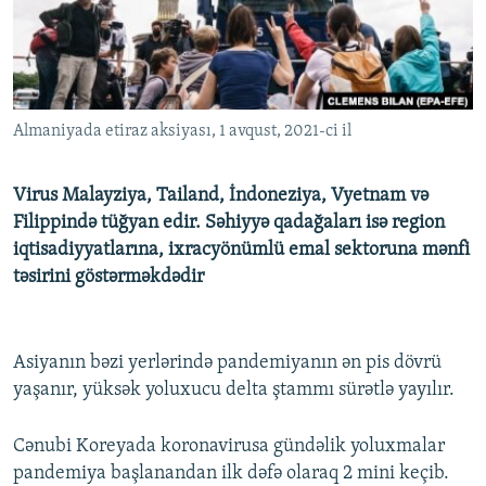
İNFOQRAFIKA
AZƏRBAYCAN ƏDƏBIYYATI KITABXANASI
MISSIYAMIZ
BIZI IZLƏ
KARIKATURA
İSLAM VƏ DEMOKRATIYA
PEŞƏ ETIKASI VƏ JURNALISTIKA STANDARTLARIMIZ
İZ - MƏDƏNIYYƏT PROQRAMI
MATERIALLARIMIZDAN ISTIFADƏ
Almaniyada etiraz aksiyası, 1 avqust, 2021-ci il
AZADLIQRADIOSU MOBIL TELEFONUNUZDA
RFE/RL-in bütün saytları
BIZIMLƏ ƏLAQƏ
Virus Malayziya, Tailand, İndoneziya, Vyetnam və
XƏBƏR BÜLLETENLƏRIMIZ
Filippində tüğyan edir. Səhiyyə qadağaları isə region
iqtisadiyyatlarına, ixracyönümlü emal sektoruna mənfi
təsirini göstərməkdədir
Asiyanın bəzi yerlərində pandemiyanın ən pis dövrü
yaşanır, yüksək yoluxucu delta ştammı sürətlə yayılır.
Cənubi Koreyada koronavirusa gündəlik yoluxmalar
pandemiya başlanandan ilk dəfə olaraq 2 mini keçib.