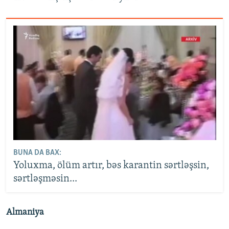
BUNA DA BAX:
Yoluxma, ölüm artır, bəs karantin sərtləşsin,
sərtləşməsin...
Almaniya