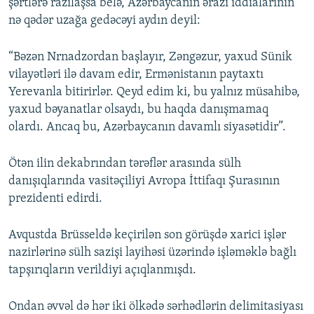
şərtlərə razılaşsa belə, Azərbaycanın ərazi iddialarının
nə qədər uzağa gedəcəyi aydın deyil:
“Bəzən Nrnadzordan başlayır, Zəngəzur, yaxud Sünik
vilayətləri ilə davam edir, Ermənistanın paytaxtı
Yerevanla bitirirlər. Qeyd edim ki, bu yalnız müsahibə,
yaxud bəyanatlar olsaydı, bu haqda danışmamaq
olardı. Ancaq bu, Azərbaycanın davamlı siyasətidir”.
Ötən ilin dekabrından tərəflər arasında sülh
danışıqlarında vasitəçiliyi Avropa İttifaqı Şurasının
prezidenti edirdi.
Avqustda Brüsseldə keçirilən son görüşdə xarici işlər
nazirlərinə sülh sazişi layihəsi üzərində işləməklə bağlı
tapşırıqların verildiyi açıqlanmışdı.
Ondan əvvəl də hər iki ölkədə sərhədlərin delimitasiyası