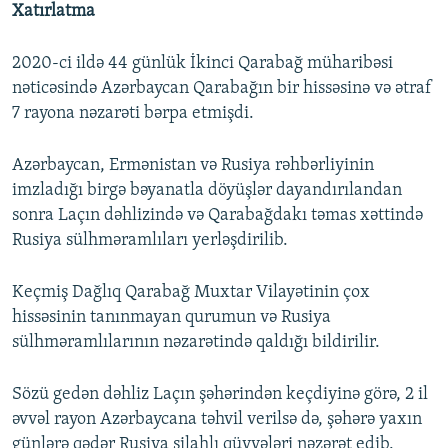
Xatırlatma
2020-ci ildə 44 günlük İkinci Qarabağ müharibəsi
nəticəsində Azərbaycan Qarabağın bir hissəsinə və ətraf
7 rayona nəzarəti bərpa etmişdi.
Azərbaycan, Ermənistan və Rusiya rəhbərliyinin
imzladığı birgə bəyanatla döyüşlər dayandırılandan
sonra Laçın dəhlizində və Qarabağdakı təmas xəttində
Rusiya sülhməramlıları yerləşdirilib.
Keçmiş Dağlıq Qarabağ Muxtar Vilayətinin çox
hissəsinin tanınmayan qurumun və Rusiya
sülhməramlılarının nəzarətində qaldığı bildirilir.
Sözü gedən dəhliz Laçın şəhərindən keçdiyinə görə, 2 il
əvvəl rayon Azərbaycana təhvil verilsə də, şəhərə yaxın
günlərə qədər Rusiya silahlı qüvvələri nəzərət edib.