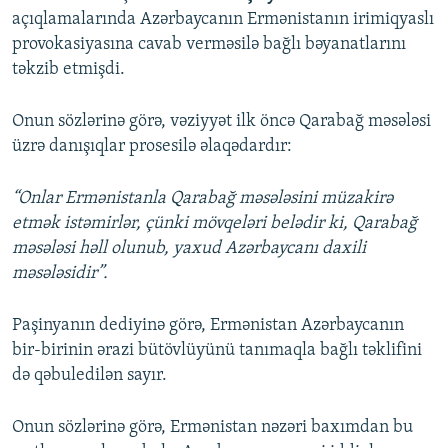
açıqlamalarında Azərbaycanın Ermənistanın irimiqyaslı
provokasiyasına cavab verməsilə bağlı bəyanatlarını
təkzib etmişdi.
Onun sözlərinə görə, vəziyyət ilk öncə Qarabağ məsələsi
üzrə danışıqlar prosesilə əlaqədardır:
“Onlar Ermənistanla Qarabağ məsələsini müzakirə
etmək istəmirlər, çünki mövqeləri belədir ki, Qarabağ
məsələsi həll olunub, yaxud Azərbaycanı daxili
məsələsidir”.
Paşinyanın dediyinə görə, Ermənistan Azərbaycanın
bir-birinin ərazi bütövlüyünü tanımaqla bağlı təklifini
də qəbuledilən sayır.
Onun sözlərinə görə, Ermənistan nəzəri baxımdan bu