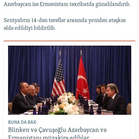
Azərbaycan isə Ermənistanı təxribatda günahlandırıb.
Sentyabrın 14-dən tərəflər arasında yenidən atəşkəs
əldə edildiyi bildirilib.
BUNA DA BAX:
Blinken və Çavuşoğlu Azərbaycan və
Ermənistanı müzakirə ediblər