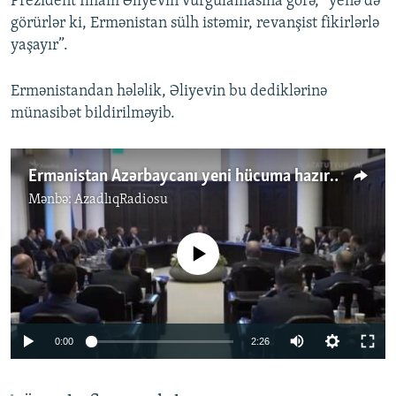
Prezident İlham Əliyevin vurğulamasına görə, “yenə də
görürlər ki, Ermənistan sülh istəmir, revanşist fikirlərlə
yaşayır”.
Ermənistandan hələlik, Əliyevin bu dediklərinə
münasibət bildirilməyib.
Ermənistan Azərbaycanı yeni hücuma hazırlaşmaqda günahlandırır
Mənbə:
AzadlıqRadiosu
No media source currently available
Auto
0:00
2:26
240p