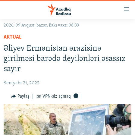
Keçid
linkləri
Əsas
2026, 09 Avqust, bazar, Bakı vaxtı 08:33
məzmuna
GÜNDƏM
AKTUAL
qayıt
#İZAHLA
Əsas
Əliyev Ermənistan ərazisinə
KORRUPSIOMETR
naviqasiyaya
girilməsi barədə deyilənləri əsassız
qayıt
#ƏSLINDƏ
sayır
Axtarışa
FƏRQƏ BAX
keç
Sentyabr 21, 2022
QANUNI DOĞRU
Paylaş
VPN-siz açmaq
ARAŞDIRMA
MULTIMEDIA
RADIO ARXIV
VIDEO
HAQQIMIZDA
FOTOQALEREYA
OXU ZALI