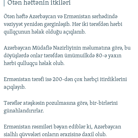
360p
Ötən həftənin itkiləri
Auto
240p
360p
480p
480p
Ötən həftə Azərbaycan və Ermənistan sərhədində
720p
vəziyyət yenidən gərginləşib. Hər iki tərəfdən hərbi
720p
1080p
qullqçunun həlak olduğu açıqlanıb.
1080p
Azərbaycan Müdafiə Nazirliyinin məlumatına görə, bu
döyüşlərdə onlar tərəfdən ümümuilkdə 80-ə yaxın
hərbi qulluqçu həlak olub.
Ermənistan tərəfi isə 200-dən çox hərbçi itirdiklərini
açıqlayıb.
Tərəflər atəşkəsin pozulmasına görə, bir-birlərini
günahlandırırlar.
Ermənistan rəsmiləri bəyan ediblər ki, Azərbaycan
sialhlı qüvvələri onların ərazisinə daxil olub.