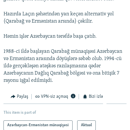
Hazırda Laçın şəhərindən yan keçən alternativ yol
(Qarabağ və Ermənistan arsında) çəkilir.
Həmin işlər Azərbaycan tərəfdə başa çatıb.
1988-ci ildə başlayan Qarabağ münaqişəsi Azərbaycan
və Ermənistan arasında döyüşlərə səbəb olub. 1994-cü
ildə gerçəkləşən atəşkəs razılaşmasına qədər
Azərbaycanın Dağlıq Qarabağ bölgəsi və ona bitişik 7
rayonu işğal edilmişdi.
Paylaş
VPN-siz açmaq
Bizi izlə
This item is part of
Azərbaycan-Ermənistan münaqişəsi
Aktual