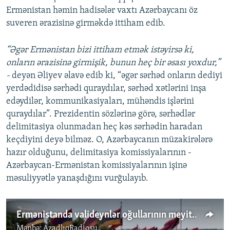
Ermənistan həmin hadisələr vaxtı Azərbaycanı öz
suveren ərazisinə girməkdə ittiham edib.
“Əgər Ermənistan bizi ittiham etmək istəyirsə ki,
onların ərazisinə girmişik, bunun heç bir əsası yoxdur,”
-
deyən Əliyev əlavə edib ki, “əgər sərhəd onların dediyi
yerdədidisə sərhədi quraydılar, sərhəd xətlərini inşa
edəydilər, kommunikasiyaları, mühəndis işlərini
quraydılar”. Prezidentin sözlərinə görə, sərhədlər
delimitasiya olunmadan heç kəs sərhədin haradan
keçdiyini deyə bilməz. O, Azərbaycanın müzakirələrə
hazır olduğunu, delimitasiya komissiyalarının -
Azərbaycan-Ermənistan komissiyalarının işinə
məsuliyyətlə yanaşdığını vurğulayıb.
Ermənistanda valideynlər oğullarının meyitini özləri tapıb basdırır
Mənbə:
AzadlıqRadiosu