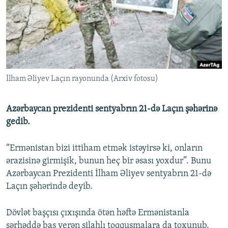
İNFOQRAFIKA
AZƏRBAYCAN ƏDƏBIYYATI KITABXANASI
MISSIYAMIZ
BIZI IZLƏ
KARIKATURA
İSLAM VƏ DEMOKRATIYA
PEŞƏ ETIKASI VƏ JURNALISTIKA STANDARTLARIMIZ
İZ - MƏDƏNIYYƏT PROQRAMI
MATERIALLARIMIZDAN ISTIFADƏ
AZADLIQRADIOSU MOBIL TELEFONUNUZDA
RFE/RL-in bütün saytları
İlham Əliyev Laçın rayonunda (Arxiv fotosu)
BIZIMLƏ ƏLAQƏ
XƏBƏR BÜLLETENLƏRIMIZ
Azərbaycan prezidenti sentyabrın 21-də Laçın şəhərinə
gedib.
“Ermənistan bizi ittiham etmək istəyirsə ki, onların
ərazisinə girmişik, bunun heç bir əsası yoxdur”. Bunu
Azərbaycan Prezidenti İlham Əliyev sentyabrın 21-də
Laçın şəhərində deyib.
Dövlət başçısı çıxışında ötən həftə Ermənistanla
sərhəddə baş verən silahlı toqquşmalara da toxunub.