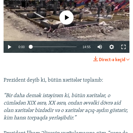
No media source currently available
Auto
0:00
14:55
240p
Direct-ə keçid
360p
Auto
240p
360p
480p
480p
Prezident deyib ki, bütün xəritələr toplanıb:
720p
720p
1080p
“Bir daha demək istəyirəm ki, bütün xəritələr, o
1080p
cümlədən XIX əsrə, XX əsrə, ondan əvvəlki dövrə aid
olan xəritələr bizdədir və o xəritələr açıq-aydın göstərir,
kim hansı torpaqda yerləşibdir.”