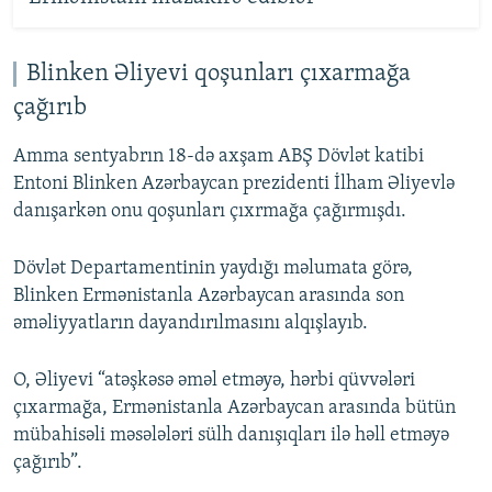
Blinken Əliyevi qoşunları çıxarmağa
çağırıb
Amma sentyabrın 18-də axşam ABŞ Dövlət katibi
Entoni Blinken Azərbaycan prezidenti İlham Əliyevlə
danışarkən onu qoşunları çıxrmağa çağırmışdı.
Dövlət Departamentinin yaydığı məlumata görə,
Blinken Ermənistanla Azərbaycan arasında son
əməliyyatların dayandırılmasını alqışlayıb.
O, Əliyevi “atəşkəsə əməl etməyə, hərbi qüvvələri
çıxarmağa, Ermənistanla Azərbaycan arasında bütün
mübahisəli məsələləri sülh danışıqları ilə həll etməyə
çağırıb”.