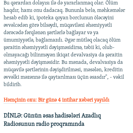
Bu qərardan dolayısı ilə də yararlanmaq olar. Ölüm
haqdır, hamı onu dadacaq. Bununla belə, məhkəmələr
hesab edib ki, ipoteka qoyan borclunun öləcəyini
əvvəlcədən görə bilsəydi, müqaviləni əhəmiyyətli
dərəcədə fərqlənən şərtlərlə bağlayar və ya
ümumiyyətlə, bağlamazdı. Əgər mütləq olacaq ölüm
şəraitin əhəmiyyətli dəyişməsidirsə, təbii ki, olub-
olmayacağı bilinməyən ikiqat devalvasiya da şəraitin
əhəmiyyətli dəyişməsidir. Bu mənada, devalvasiya da
müqavilə şərtlərinin dəyişdirilməsi, məsələn, kreditin
əvvəlki məzənnə ilə qaytarılması üçün əsasdır", - vəkil
bildirib.
Həmçinin oxu: Bir günə 4 intihar xəbəri yayıldı
DİNLƏ: Günün əsas hadisələri Azadlıq
Radiosunun radio proqramında