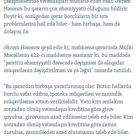
çəkişmələrində vətəndaşları müdafiə edən vəkil Əkrəm
Həsənov bu qərarın çox əhəmiyyətli olduğunu bildirir.
Deyir ki, sözügedən qərar borcluların bir sıra
problemlərini həll edə bilər - həm birbaşa, həm də
dolayısı ilə.
Əkrəm Həsənov qeyd edir ki, məhkəmə qərarında Mülki
Məcəllənin 422-ci maddəsinə əsaslanır ki, bu maddədə
"şəraitin əhəmiyyətli dərəcədə dəyişməsi ilə əlaqədar
müqavilənin dəyişdirilməsi və ya ləğvi" nəzərdə tutulub.
"Bu qərardan birbaşa yararlanmaq olar. Bütün hallarda
borclu vəfat edibsə, ipoteka müqaviləsi və zaminlik
müqaviləsinə xitam verilməlidir. Yəni kim əmlakını
sonradan ölmüş vətəndaşın kreditinə görə girov
qoyubsa, girovunun azad edilməsini tələb edə bilər. Kim
sonradan ölmüş vətəndaşın kreditinə görə zamin
durubsa, zaminlikdən azad olunmasını tələb edə bilər.