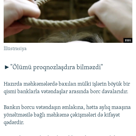
İNFOQRAFIKA
AZƏRBAYCAN ƏDƏBIYYATI KITABXANASI
MISSIYAMIZ
BIZI IZLƏ
KARIKATURA
İSLAM VƏ DEMOKRATIYA
PEŞƏ ETIKASI VƏ JURNALISTIKA STANDARTLARIMIZ
İZ - MƏDƏNIYYƏT PROQRAMI
MATERIALLARIMIZDAN ISTIFADƏ
AZADLIQRADIOSU MOBIL TELEFONUNUZDA
RFE/RL-in bütün saytları
İllüstrasiya
BIZIMLƏ ƏLAQƏ
XƏBƏR BÜLLETENLƏRIMIZ
►"Ölümü proqnozlaşdıra bilməzdi"
Hazırda məhkəmələrdə baxılan mülki işlərin böyük bir
qismi banklarla vətəndaşlar arasında borc davalarıdır.
Bankın borcu vətəndaşın əmlakına, hətta aylıq maaşına
yönəltməsilə bağlı məhkəmə çəkişmələri də kifayət
qədərdir.