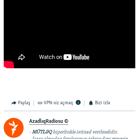
Paylaş
VPN-siz açmaq
Bizi izlə
AzadlıqRadiosu ©
-
MÜTLƏQ
hiperlinklə istinad verilməlidir.
- İcazə olmadan fotolarımızı təkrar dərc etməyin.