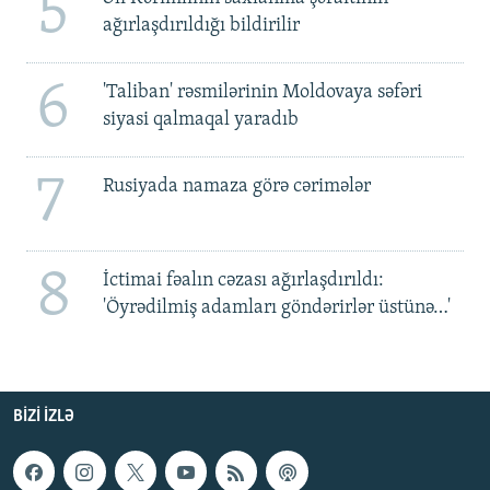
5
ağırlaşdırıldığı bildirilir
6
'Taliban' rəsmilərinin Moldovaya səfəri
siyasi qalmaqal yaradıb
7
Rusiyada namaza görə cərimələr
8
İctimai fəalın cəzası ağırlaşdırıldı:
'Öyrədilmiş adamları göndərirlər üstünə…'
BIZI IZLƏ