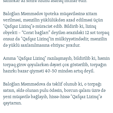
sahibkar az sonra özünü asaraq intihar edir.
Baloğlan Məmmədov ipoteka müqaviləsinə xitam
verilməsi, mənzilin yüklülükdən azad edilməsi üçün
"Qafqaz Lizinq"ə müraciət edib. Bildirib ki, lizinq
obyekti – “Corat bağları” deyilən ərazidəki 12 sot torpaq
onsuz da "Qafqaz Lizinq"in mülkiyyətindədir, mənzilin
də yüklü saxlanılmasına ehtiyac yoxdur.
Amma "Qafqaz Lizinq" razılaşmayıb, bildirilib ki, həmin
torpaq girov qoyularkən dəyəri çox göstərilib, torpağın
hazırkı bazar qiyməti 40-50 mindən artıq deyil.
Baloğlan Məmmədova da təklif olunub ki, o torpağı
satsın, əldə olunan pulu ödəsin, borcun qalanı üzrə də
yeni müqavilə bağlayıb, hissə-hissə "Qafqaz Lizinq"ə
qaytarsın.