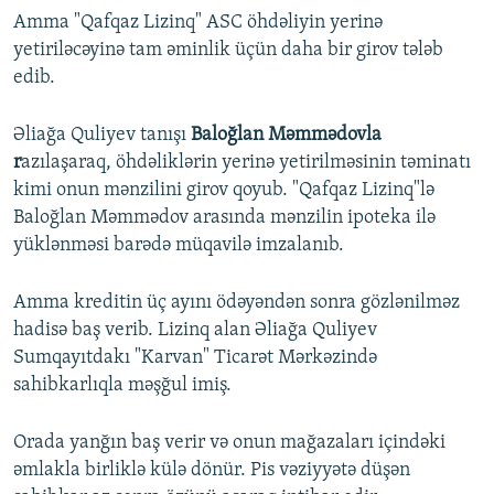
Amma "Qafqaz Lizinq" ASC öhdəliyin yerinə
yetiriləcəyinə tam əminlik üçün daha bir girov tələb
edib.
Əliağa Quliyev tanışı
Baloğlan Məmmədovla
r
azılaşaraq, öhdəliklərin yerinə yetirilməsinin təminatı
kimi onun mənzilini girov qoyub. "Qafqaz Lizinq"lə
Baloğlan Məmmədov arasında mənzilin ipoteka ilə
yüklənməsi barədə müqavilə imzalanıb.
Amma kreditin üç ayını ödəyəndən sonra gözlənilməz
hadisə baş verib. Lizinq alan Əliağa Quliyev
Sumqayıtdakı "Karvan" Ticarət Mərkəzində
sahibkarlıqla məşğul imiş.
Orada yanğın baş verir və onun mağazaları içindəki
əmlakla birliklə külə dönür. Pis vəziyyətə düşən