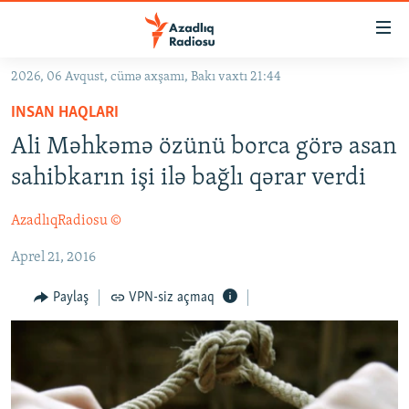
Keçid
linkləri
Əsas
2026, 06 Avqust, cümə axşamı, Bakı vaxtı 21:44
məzmuna
GÜNDƏM
INSAN HAQLARI
qayıt
#İZAHLA
Əsas
Ali Məhkəmə özünü borca görə asan
KORRUPSIOMETR
naviqasiyaya
sahibkarın işi ilə bağlı qərar verdi
qayıt
#ƏSLINDƏ
Axtarışa
AzadlıqRadiosu ©
FƏRQƏ BAX
keç
Aprel 21, 2016
QANUNI DOĞRU
ARAŞDIRMA
Paylaş
VPN-siz açmaq
MULTIMEDIA
RADIO ARXIV
VIDEO
HAQQIMIZDA
FOTOQALEREYA
OXU ZALI