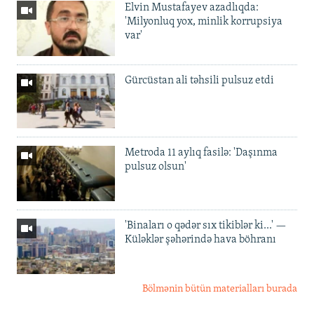
Elvin Mustafayev azadlıqda:
'Milyonluq yox, minlik korrupsiya
var'
Gürcüstan ali təhsili pulsuz etdi
Metroda 11 aylıq fasilə: 'Daşınma
pulsuz olsun'
'Binaları o qədər sıx tikiblər ki...' —
Küləklər şəhərində hava böhranı
Bölmənin bütün materialları burada