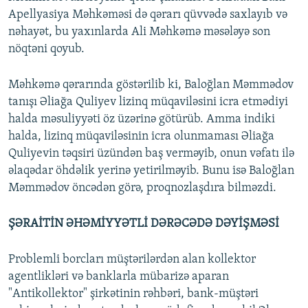
Apellyasiya Məhkəməsi də qərarı qüvvədə saxlayıb və
nəhayət, bu yaxınlarda Ali Məhkəmə məsələyə son
nöqtəni qoyub.
Məhkəmə qərarında göstərilib ki, Baloğlan Məmmədov
tanışı Əliağa Quliyev lizinq müqaviləsini icra etmədiyi
halda məsuliyyəti öz üzərinə götürüb. Amma indiki
halda, lizinq müqaviləsinin icra olunmaması Əliağa
Quliyevin təqsiri üzündən baş verməyib, onun vəfatı ilə
əlaqədar öhdəlik yerinə yetirilməyib. Bunu isə Baloğlan
Məmmədov öncədən görə, proqnozlaşdıra bilməzdi.
ŞƏRAİTİN ƏHƏMİYYƏTLİ DƏRƏCƏDƏ DƏYİŞMƏSİ
Problemli borcları müştərilərdən alan kollektor
agentlikləri və banklarla mübarizə aparan
"Antikollektor" şirkətinin rəhbəri, bank-müştəri