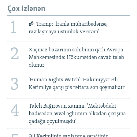
Çox izlənən
1
Tramp: 'İranla müharibədənsə,
razılaşmaya üstünlük verirəm'
2
Xaçmaz bazarının sahibinin qətli Avropa
Məhkəməsində: Hökumətdən cavab tələb
olunur
3
'Human Rights Watch': Hakimiyyət Əli
Kərimliyə qarşı pis rəftara son qoymalıdır
4
Taleh Bağırovun xanımı: 'Məktəbdəki
hadisədən əvvəl oğlumun ölkədən çıxışına
qadağa qoyulmuşdu'
Əli Kərimlinin saxlanma şəraitinin