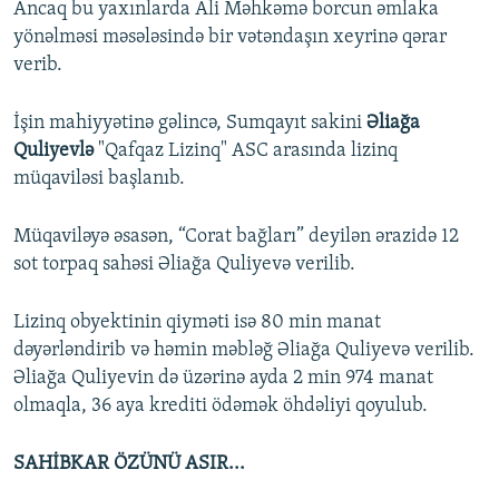
Ancaq bu yaxınlarda Ali Məhkəmə borcun əmlaka
yönəlməsi məsələsində bir vətəndaşın xeyrinə qərar
verib.
İşin mahiyyətinə gəlincə, Sumqayıt sakini
Əliağa
Quliyevlə
"Qafqaz Lizinq" ASC arasında lizinq
müqaviləsi başlanıb.
Müqaviləyə əsasən, “Corat bağları” deyilən ərazidə 12
sot torpaq sahəsi Əliağa Quliyevə verilib.
Lizinq obyektinin qiyməti isə 80 min manat
dəyərləndirib və həmin məbləğ Əliağa Quliyevə verilib.
Əliağa Quliyevin də üzərinə ayda 2 min 974 manat
olmaqla, 36 aya krediti ödəmək öhdəliyi qoyulub.
SAHİBKAR ÖZÜNÜ ASIR...