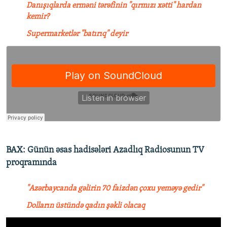
Danışıqlarda erməni tərəfinin "qırmızı xətti" hardan
kemir?
Supermarketlər "batırıq" deyir
BAX: Günün əsas hadisələri Azadlıq Radiosunun TV
proqramında
"Azərbaycanda gəlirin 70 faizdən çoxu yeməyə gedir"
Dolların üstündə qadın şəkli olacaq