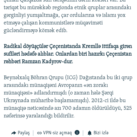
Şimali Qafqazda sufi təriqətinin dərin kökləri var. Bu
təriqət bu mürəkkəb regionda etnik qruplar arasındakı
gərginliyi yumşaltmağa, çar ordularına və islamı yox
etməyə çalışan kommunistlərə müqaviməti
gücləndirməyə kömək edib.
Radikal döyüşçülər Çeçenistanda Kremllə ittifaqa girən
sufiləri hədəfə alıblar. Onlardan biri hazırkı Çeçenistan
rəhbəri Ramzan Kadyrov-dur.
Beynəlxalq Böhran Qrupu (ICG) Dağıstanda bu iki qrup
arasındakı münaqişəni Avropanın «ən zorakı
münaqişəsi» adlandırmışdı (o zaman hələ Şərqi
Ukraynada müharibə başlamamışdı). 2012-ci ildə bu
münaqişə nəticəsində azı 700 adamın öldürüldüyü, 525
nəfərinsə yaralandığı bildirilir.
Paylaş
VPN-siz açmaq
Bizi izlə