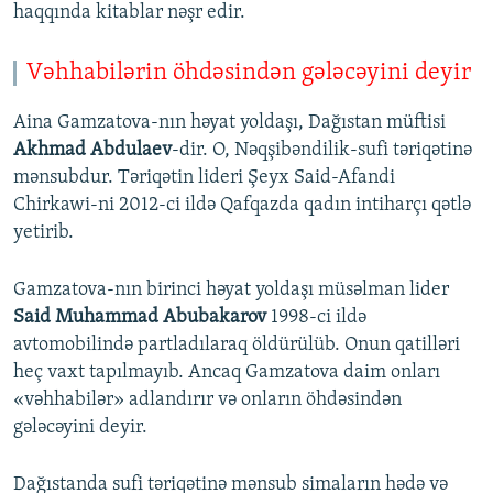
haqqında kitablar nəşr edir.
Vəhhabilərin öhdəsindən gələcəyini deyir
Aina Gamzatova-nın həyat yoldaşı, Dağıstan müftisi
Akhmad Abdulaev
-dir. O, Nəqşibəndilik-sufi təriqətinə
mənsubdur. Təriqətin lideri Şeyx Said-Afandi
Chirkawi-ni 2012-ci ildə Qafqazda qadın intiharçı qətlə
yetirib.
Gamzatova-nın birinci həyat yoldaşı müsəlman lider
Said Muhammad Abubakarov
1998-ci ildə
avtomobilində partladılaraq öldürülüb. Onun qatilləri
heç vaxt tapılmayıb. Ancaq Gamzatova daim onları
«vəhhabilər» adlandırır və onların öhdəsindən
gələcəyini deyir.
Dağıstanda sufi təriqətinə mənsub simaların hədə və