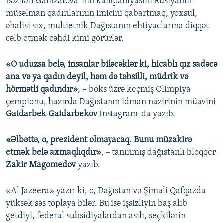
Bəziləri Gamzatova-nın kampaniyasını Rusiyanın
müsəlman qadınlarının imicini qabartmaq, yoxsul,
əhalisi sıx, multietnik Dağıstanın ehtiyaclarına diqqət
cəlb etmək cəhdi kimi görürlər.
«O uduzsa belə, insanlar biləcəklər ki, hicablı qız sadəcə
ana və ya qadın deyil, həm də təhsilli, müdrik və
hörmətli qadındır»
, – boks üzrə keçmiş Olimpiya
çempionu, hazırda Dağıstanın idman nazirinin müavini
Gaidarbek Gaidarbekov
Instagram-da yazıb.
«Əlbəttə, o, prezident olmayacaq. Bunu müzakirə
etmək belə axmaqlıqdır»
, – tanınmış dağıstanlı bloqqer
Zakir Magomedov
yazıb.
«Al Jazeera» yazır ki, o, Dağıstan və Şimali Qafqazda
yüksək səs toplaya bilər. Bu isə işsizliyin baş alıb
getdiyi, federal subsidiyalardan asılı, seçkilərin