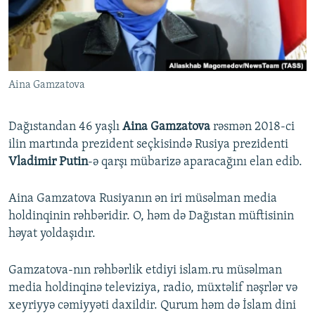
İNFOQRAFIKA
AZƏRBAYCAN ƏDƏBIYYATI KITABXANASI
MISSIYAMIZ
BIZI IZLƏ
KARIKATURA
İSLAM VƏ DEMOKRATIYA
PEŞƏ ETIKASI VƏ JURNALISTIKA STANDARTLARIMIZ
İZ - MƏDƏNIYYƏT PROQRAMI
MATERIALLARIMIZDAN ISTIFADƏ
Aina Gamzatova
AZADLIQRADIOSU MOBIL TELEFONUNUZDA
RFE/RL-in bütün saytları
BIZIMLƏ ƏLAQƏ
Dağıstandan 46 yaşlı
Aina Gamzatova
rəsmən 2018-ci
XƏBƏR BÜLLETENLƏRIMIZ
ilin martında prezident seçkisində Rusiya prezidenti
Vladimir Putin
-ə qarşı mübarizə aparacağını elan edib.
Aina Gamzatova Rusiyanın ən iri müsəlman media
holdinqinin rəhbəridir. O, həm də Dağıstan müftisinin
həyat yoldaşıdır.
Gamzatova-nın rəhbərlik etdiyi islam.ru müsəlman
media holdinqinə televiziya, radio, müxtəlif nəşrlər və
xeyriyyə cəmiyyəti daxildir. Qurum həm də İslam dini