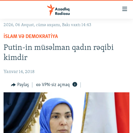
Keçid
linkləri
Əsas
2026, 06 Avqust, cümə axşamı, Bakı vaxtı 14:43
məzmuna
GÜNDƏM
İSLAM VƏ DEMOKRATIYA
qayıt
#İZAHLA
Əsas
Putin-in müsəlman qadın rəqibi
KORRUPSIOMETR
naviqasiyaya
kimdir
qayıt
#ƏSLINDƏ
Axtarışa
Yanvar 14, 2018
FƏRQƏ BAX
keç
QANUNI DOĞRU
Paylaş
VPN-siz açmaq
ARAŞDIRMA
MULTIMEDIA
RADIO ARXIV
VIDEO
HAQQIMIZDA
FOTOQALEREYA
OXU ZALI