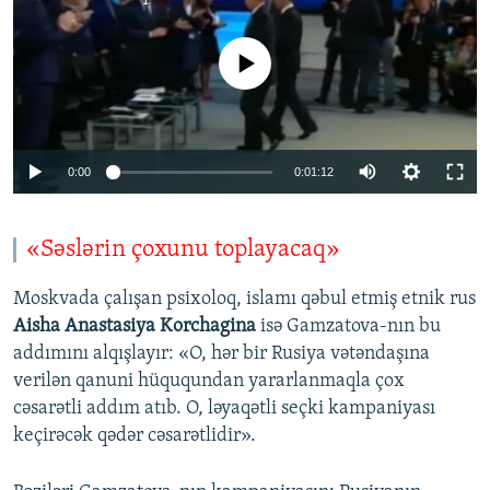
No media source currently available
0:00
0:01:12
«Səslərin çoxunu toplayacaq»
Moskvada çalışan psixoloq, islamı qəbul etmiş etnik rus
Aisha Anastasiya Korchagina
isə Gamzatova-nın bu
addımını alqışlayır: «O, hər bir Rusiya vətəndaşına
verilən qanuni hüququndan yararlanmaqla çox
cəsarətli addım atıb. O, ləyaqətli seçki kampaniyası
keçirəcək qədər cəsarətlidir».