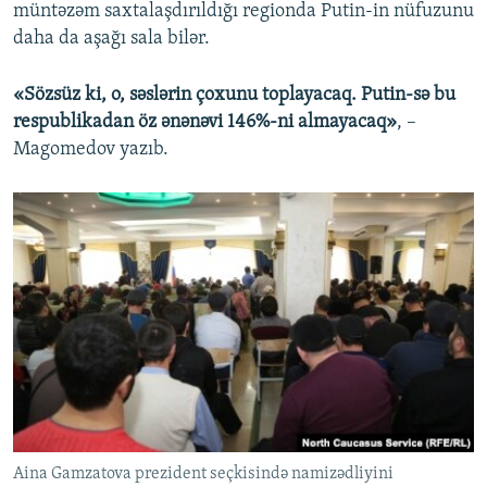
müntəzəm saxtalaşdırıldığı regionda Putin-in nüfuzunu
daha da aşağı sala bilər.
«Sözsüz ki, o, səslərin çoxunu toplayacaq. Putin-sə bu
respublikadan öz ənənəvi 146%-ni almayacaq»
, –
Magomedov yazıb.
Aina Gamzatova prezident seçkisində namizədliyini