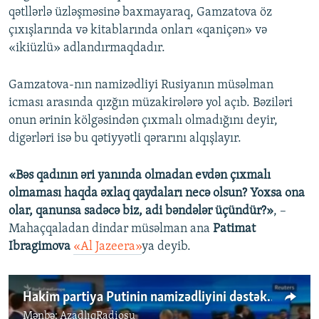
qətllərlə üzləşməsinə baxmayaraq, Gamzatova öz
çıxışlarında və kitablarında onları «qaniçən» və
«ikiüzlü» adlandırmaqdadır.
Gamzatova-nın namizədliyi Rusiyanın müsəlman
icması arasında qızğın müzakirələrə yol açıb. Bəziləri
onun ərinin kölgəsindən çıxmalı olmadığını deyir,
digərləri isə bu qətiyyətli qərarını alqışlayır.
«Bəs qadının əri yanında olmadan evdən çıxmalı
olmaması haqda əxlaq qaydaları necə olsun? Yoxsa ona
olar, qanunsa sadəcə biz, adi bəndələr üçündür?»
, –
Mahaçqaladan dindar müsəlman ana
Patimat
Ibragimova
«Al Jazeera»
ya deyib.
Hakim partiya Putinin namizədliyini dəstəklədi
Mənbə:
AzadlıqRadiosu