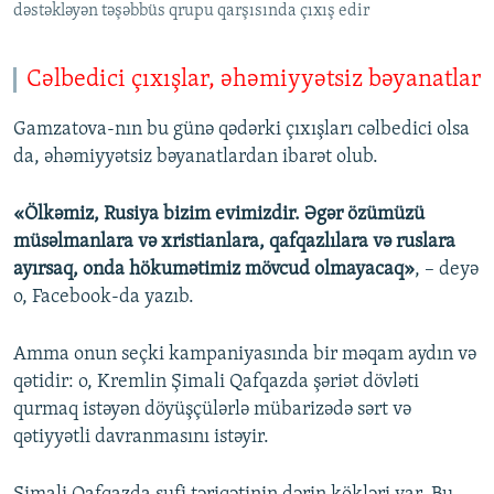
dəstəkləyən təşəbbüs qrupu qarşısında çıxış edir
Cəlbedici çıxışlar, əhəmiyyətsiz bəyanatlar
Gamzatova-nın bu günə qədərki çıxışları cəlbedici olsa
da, əhəmiyyətsiz bəyanatlardan ibarət olub.
«Ölkəmiz, Rusiya bizim evimizdir. Əgər özümüzü
müsəlmanlara və xristianlara, qafqazlılara və ruslara
ayırsaq, onda hökumətimiz mövcud olmayacaq»
, – deyə
o, Facebook-da yazıb.
Amma onun seçki kampaniyasında bir məqam aydın və
qətidir: o, Kremlin Şimali Qafqazda şəriət dövləti
qurmaq istəyən döyüşçülərlə mübarizədə sərt və
qətiyyətli davranmasını istəyir.