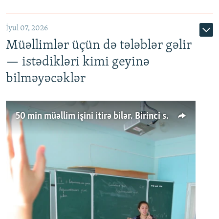
İyul 07, 2026
Müəllimlər üçün də tələblər gəlir
— istədikləri kimi geyinə
bilməyəcəklər
50 min müəllim işini itirə bilər. Birinci sinfə gedənlər azalır