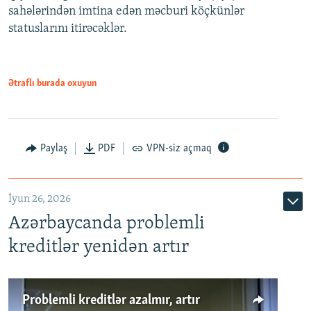
720p
sahələrindən imtina edən məcburi köçkünlər
statuslarını itirəcəklər.
1080p
Ətraflı burada oxuyun
Auto
240p
360p
480p
Paylaş
PDF
VPN-siz açmaq
720p
1080p
İyun 26, 2026
Azərbaycanda problemli
kreditlər yenidən artır
Problemli kreditlər azalmır, artır