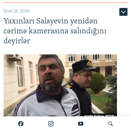
İyun 25, 2026
Yaxınları Salayevin yenidən
cərimə kamerasına salındığını
deyirlər
Zamin Salayev