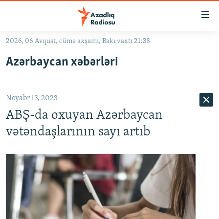
Keçid
linkləri
Əsas
2026, 06 Avqust, cümə axşamı, Bakı vaxtı 21:38
məzmuna
GÜNDƏM
Azərbaycan xəbərləri
qayıt
#İZAHLA
Əsas
KORRUPSIOMETR
naviqasiyaya
Noyabr 13, 2023
qayıt
#ƏSLINDƏ
Axtarışa
ABŞ-da oxuyan Azərbaycan
FƏRQƏ BAX
keç
vətəndaşlarının sayı artıb
QANUNI DOĞRU
ARAŞDIRMA
MULTIMEDIA
RADIO ARXIV
VIDEO
HAQQIMIZDA
FOTOQALEREYA
OXU ZALI