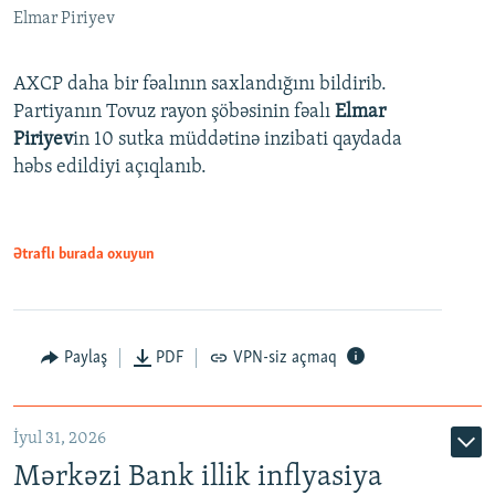
Elmar Piriyev
AXCP daha bir fəalının saxlandığını bildirib.
Partiyanın Tovuz rayon şöbəsinin fəalı
Elmar
Piriyev
in 10 sutka müddətinə inzibati qaydada
həbs edildiyi açıqlanıb.
Ətraflı burada oxuyun
Paylaş
PDF
VPN-siz açmaq
İyul 31, 2026
Mərkəzi Bank illik inflyasiya