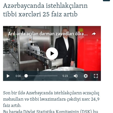
Azərbaycanda istehlakçıların
tibbi xərcləri 25 faiz artıb
Ard-arda açılan dərman zavodları ölkənin tələbatını ödəyirmi?
No media source currently available
Auto
0:00
5:23
240p
Son bir ildə Azərbaycanda istehlakçıların
360p
əczaçılıq
məhsulları və tibbi ləvazimatlara çəkdiyi xərc 24,9
480p
Auto
240p
360p
480p
faiz artıb.
720p
Bu barədə Dövlət Statistika Komitəsinin (DSK) bu