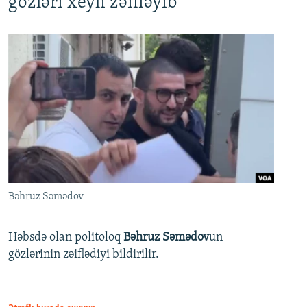
gözləri xeyli zəifləyib
Bəhruz Səmədov
Həbsdə olan politoloq
Bəhruz Səmədov
un
gözlərinin zəiflədiyi bildirilir.