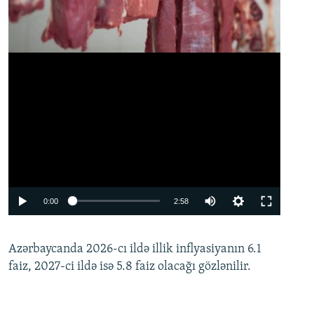
Auto
0:00
2:58
240p
Azərbaycanda 2026-cı ildə illik inflyasiyanın 6.1
360p
faiz, 2027-ci ildə isə 5.8 faiz olacağı gözlənilir.
480p
720p