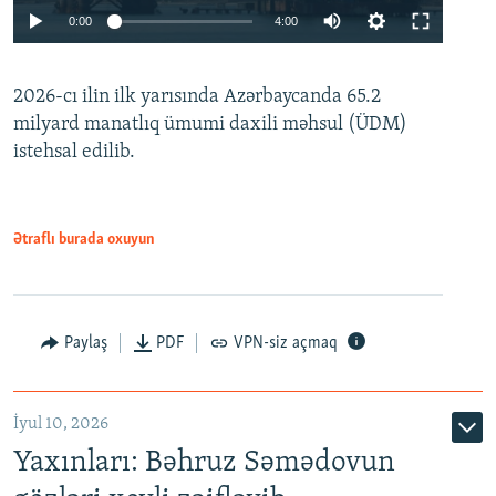
Auto
0:00
4:00
240p
2026-cı ilin ilk yarısında Azərbaycanda 65.2
360p
milyard manatlıq ümumi daxili məhsul (ÜDM)
480p
Auto
240p
360p
480p
istehsal edilib.
720p
720p
1080p
1080p
Ətraflı burada oxuyun
Paylaş
PDF
VPN-siz açmaq
İyul 10, 2026
Yaxınları: Bəhruz Səmədovun