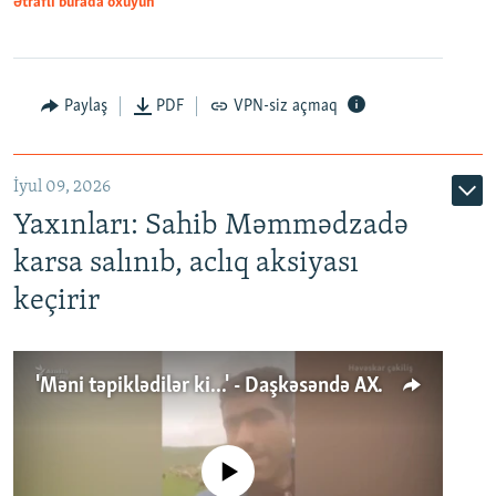
Ətraflı burada oxuyun
Paylaş
PDF
VPN-siz açmaq
İyul 09, 2026
Yaxınları: Sahib Məmmədzadə
karsa salınıb, aclıq aksiyası
keçirir
'Məni təpiklədilər ki...' - Daşkəsəndə AXCP fəalının yaxınları onun həbsinə etiraz edirlər
No media source currently available