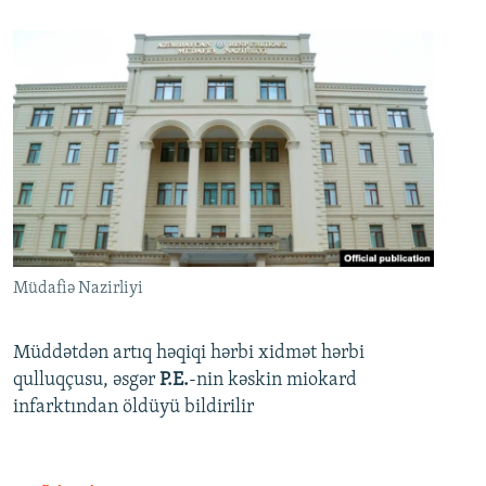
Müdafiə Nazirliyi
Müddətdən artıq həqiqi hərbi xidmət hərbi
qulluqçusu, əsgər
P.E.
-nin kəskin miokard
infarktından öldüyü bildirilir