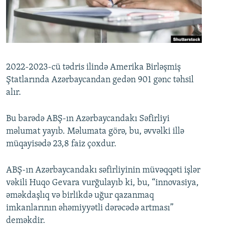
İNFOQRAFIKA
AZƏRBAYCAN ƏDƏBIYYATI KITABXANASI
MISSIYAMIZ
BIZI IZLƏ
KARIKATURA
İSLAM VƏ DEMOKRATIYA
PEŞƏ ETIKASI VƏ JURNALISTIKA STANDARTLARIMIZ
İZ - MƏDƏNIYYƏT PROQRAMI
MATERIALLARIMIZDAN ISTIFADƏ
AZADLIQRADIOSU MOBIL TELEFONUNUZDA
RFE/RL-in bütün saytları
2022-2023-cü tədris ilində Amerika Birləşmiş
Ştatlarında Azərbaycandan gedən 901 gənc təhsil
BIZIMLƏ ƏLAQƏ
alır.
XƏBƏR BÜLLETENLƏRIMIZ
Bu barədə ABŞ-ın Azərbaycandakı Səfirliyi
məlumat yayıb. Məlumata görə, bu, əvvəlki illə
müqayisədə 23,8 faiz çoxdur.
ABŞ-ın Azərbaycandakı səfirliyinin müvəqqəti işlər
vəkili Huqo Gevara vurğulayıb ki, bu, “innovasiya,
əməkdaşlıq və birlikdə uğur qazanmaq
imkanlarının əhəmiyyətli dərəcədə artması”
deməkdir.