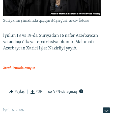
Suriyanın şimalında qaçqın düşərgəsi, arxiv fotosu
İyulun 18 və 19-da Suriyadan 16 nəfər Azərbaycan
vətəndaşı ölkəyə repatriasiya olunub. Məlumatı
Azərbaycan Xarici İşlər Nazirliyi yayıb.
Ətraflı burada oxuyun
Paylaş
PDF
VPN-siz açmaq
İyul 16, 2026