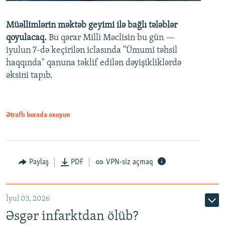
240p
Müəllimlərin məktəb geyimi ilə bağlı tələblər
360p
qoyulacaq.
Bu qərar Milli Məclisin bu gün —
480p
iyulun 7-də keçirilən iclasında "Ümumi təhsil
720p
haqqında" qanuna təklif edilən dəyişikliklərdə
əksini tapıb.
1080p
Ətraflı burada oxuyun
Auto
240p
360p
480p
Paylaş
PDF
VPN-siz açmaq
720p
1080p
İyul 03, 2026
Əsgər infarktdan ölüb?