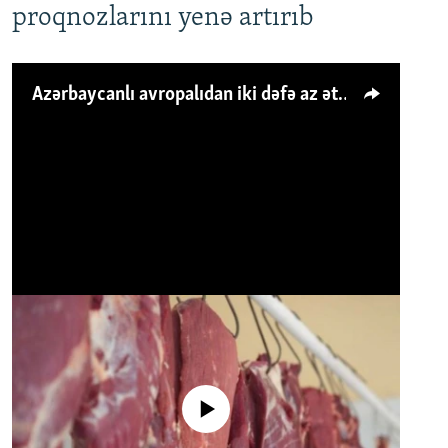
proqnozlarını yenə artırıb
Azərbaycanlı avropalıdan iki dəfə az ət yeyir, amma... 'Qiymət artımı qaçılmazdır'
No media source currently available