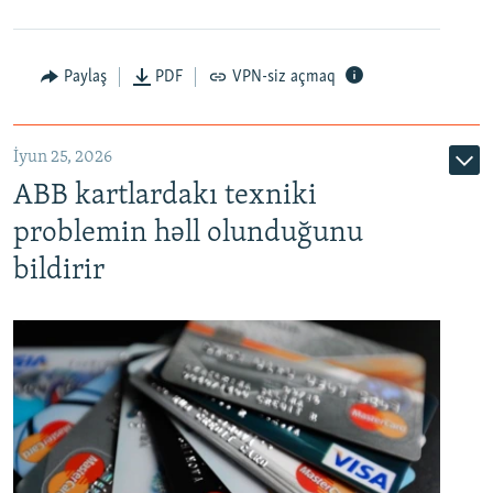
Auto
240p
360p
480p
Paylaş
PDF
VPN-siz açmaq
720p
1080p
İyun 25, 2026
ABB kartlardakı texniki
problemin həll olunduğunu
bildirir