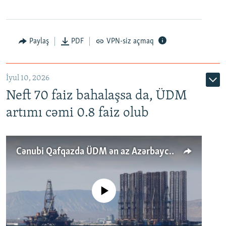
Paylaş
PDF
VPN-siz açmaq
İyul 10, 2026
Neft 70 faiz bahalaşsa da, ÜDM
artımı cəmi 0.8 faiz olub
Cənubi Qafqazda ÜDM ən az Azərbaycanda artır: Qonşuları niyə Bakını qabaqlaya bilir?
No media source currently available