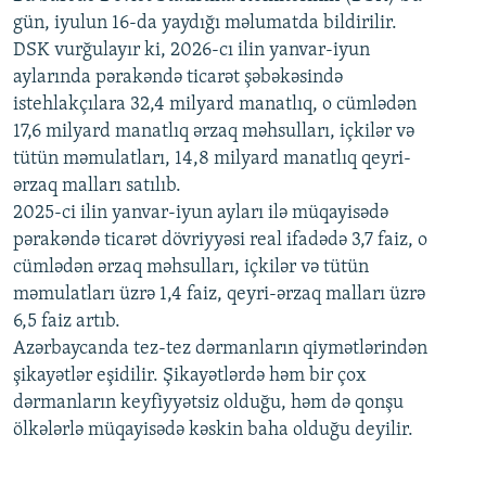
720p
1080p
gün, iyulun 16-da yaydığı məlumatda bildirilir.
1080p
DSK vurğulayır ki, 2026-cı ilin yanvar-iyun
aylarında pərakəndə ticarət şəbəkəsində
istehlakçılara 32,4 milyard manatlıq, o cümlədən
17,6 milyard manatlıq ərzaq məhsulları, içkilər və
tütün məmulatları, 14,8 milyard manatlıq qeyri-
ərzaq malları satılıb.
2025-ci ilin yanvar-iyun ayları ilə müqayisədə
pərakəndə ticarət dövriyyəsi real ifadədə 3,7 faiz, o
cümlədən ərzaq məhsulları, içkilər və tütün
məmulatları üzrə 1,4 faiz, qeyri-ərzaq malları üzrə
6,5 faiz artıb.
Azərbaycanda tez-tez dərmanların qiymətlərindən
şikayətlər eşidilir. Şikayətlərdə həm bir çox
dərmanların keyfiyyətsiz olduğu, həm də qonşu
ölkələrlə müqayisədə kəskin baha olduğu deyilir.