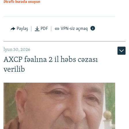
Ətraflı burada oxuyun
Paylaş
PDF
VPN-siz açmaq
İyun 30, 2026
AXCP fəalına 2 il həbs cəzası
verilib