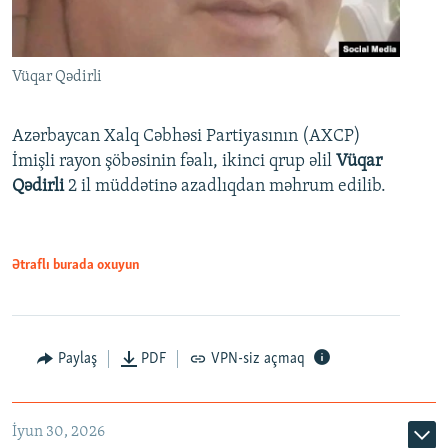
Vüqar Qədirli
Azərbaycan Xalq Cəbhəsi Partiyasının (AXCP)
İmişli rayon şöbəsinin fəalı, ikinci qrup əlil
Vüqar
Qədirli
2 il müddətinə azadlıqdan məhrum edilib.
Ətraflı burada oxuyun
Paylaş
PDF
VPN-siz açmaq
İyun 30, 2026