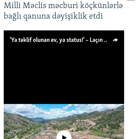
Milli Məclis məcburi köçkünlərlə
bağlı qanuna dəyişiklik etdi
'Ya təklif olunan ev, ya status!' – Laçın köçkünü: 'Laçından başqa heç hara!'
No media source currently available