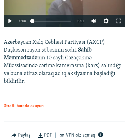
Auto
0:00
6:51
240p
Azərbaycan Xalq Cəbhəsi Partiyası (AXCP)
360p
Daşkəsən rayon şöbəsinin sədri
Sahib
480p
Auto
240p
360p
480p
Məmmədzadə
nin 10 saylı Cəzaçəkmə
720p
Müəssisəsində cərimə kamerasına (kars) salındığı
720p
1080p
və buna etiraz olaraq aclıq aksiyasına başladığı
1080p
bildirilir.
Ətraflı burada oxuyun
Paylaş
PDF
VPN-siz açmaq