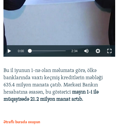
Auto
0:00
2:34
240p
Bu il iyunun 1-nə olan məlumata görə, ölkə
360p
banklarında vaxtı keçmiş kreditlərin məbləği
480p
635.4 milyon manata çatıb. Mərkəzi Bankın
720p
hesabatına əsasən, bu göstərici
mayın 1-i ilə
müqayisədə 21.2 milyon manat artıb.
1080p
Ətraflı burada oxuyun