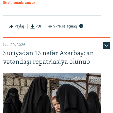
1080p
Ətraflı burada oxuyun
Paylaş
PDF
VPN-siz açmaq
İyul 20, 2026
Auto
240p
360p
480p
Suriyadan 16 nəfər Azərbaycan
720p
1080p
vətəndaşı repatriasiya olunub