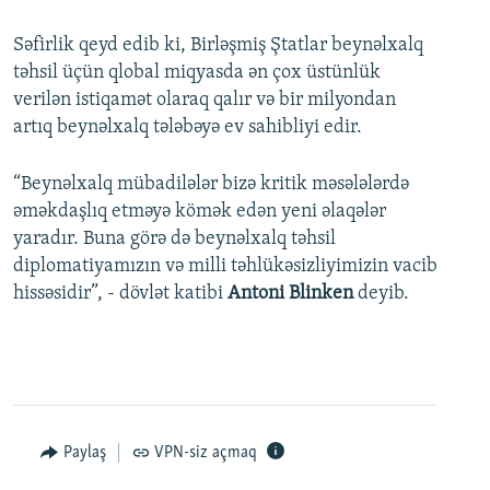
Səfirlik qeyd edib ki, Birləşmiş Ştatlar beynəlxalq
təhsil üçün qlobal miqyasda ən çox üstünlük
verilən istiqamət olaraq qalır və bir milyondan
artıq beynəlxalq tələbəyə ev sahibliyi edir.
“Beynəlxalq mübadilələr bizə kritik məsələlərdə
əməkdaşlıq etməyə kömək edən yeni əlaqələr
yaradır. Buna görə də beynəlxalq təhsil
diplomatiyamızın və milli təhlükəsizliyimizin vacib
hissəsidir”, - dövlət katibi
Antoni Blinken
deyib.
Paylaş
VPN-siz açmaq