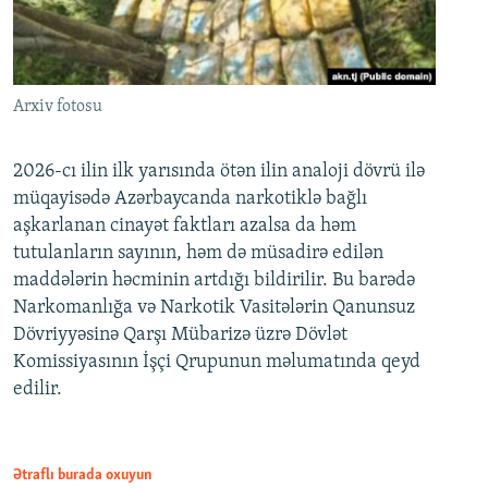
Arxiv fotosu
2026-cı ilin ilk yarısında ötən ilin analoji dövrü ilə
müqayisədə Azərbaycanda narkotiklə bağlı
aşkarlanan cinayət faktları azalsa da həm
tutulanların sayının, həm də müsadirə edilən
maddələrin həcminin artdığı bildirilir. Bu barədə
Narkomanlığa və Narkotik Vasitələrin Qanunsuz
Dövriyyəsinə Qarşı Mübarizə üzrə Dövlət
Komissiyasının İşçi Qrupunun məlumatında qeyd
edilir.
Ətraflı burada oxuyun