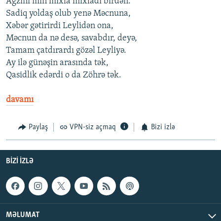
Ağzını min mıxla mıxladı birdən.
Sadiq yoldaş olub yenə Məcnuna,
Xəbər gətirirdi Leylidən ona,
Məcnun da nə desə, savabdır, deyə,
Tamam çatdırardı gözəl Leyliyə.
Ay ilə günəşin arasında tək,
Qasidlik edərdi o da Zöhrə tək.
davamı
Paylaş
VPN-siz açmaq
Bizi izlə
BIZI IZLƏ
MƏLUMAT