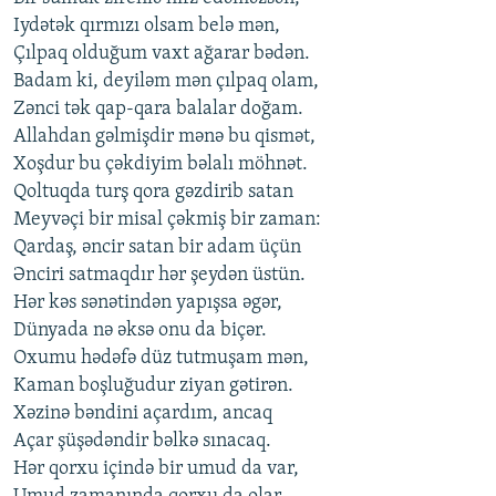
Iydətək qırmızı olsam belə mən,
Çılpaq olduğum vaxt ağarar bədən.
Badam ki, deyiləm mən çılpaq olam,
Zənci tək qap-qara balalar doğam.
Allahdan gəlmişdir mənə bu qismət,
Xoşdur bu çəkdiyim bəlalı möhnət.
Qoltuqda turş qora gəzdirib satan
Meyvəçi bir misal çəkmiş bir zaman:
Qardaş, əncir satan bir adam üçün
Ənciri satmaqdır hər şeydən üstün.
Hər kəs sənətindən yapışsa əgər,
Dünyada nə əksə onu da biçər.
Oxumu hədəfə düz tutmuşam mən,
Kaman boşluğudur ziyan gətirən.
Xəzinə bəndini açardım, ancaq
Açar şüşədəndir bəlkə sınacaq.
Hər qorxu içində bir umud da var,