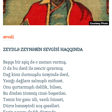
İNFOQRAFIKA
AZƏRBAYCAN ƏDƏBIYYATI KITABXANASI
MISSIYAMIZ
BIZI IZLƏ
KARIKATURA
İSLAM VƏ DEMOKRATIYA
PEŞƏ ETIKASI VƏ JURNALISTIKA STANDARTLARIMIZ
İZ - MƏDƏNIYYƏT PROQRAMI
MATERIALLARIMIZDAN ISTIFADƏ
AZADLIQRADIOSU MOBIL TELEFONUNUZDA
RFE/RL-in bütün saytları
əvvəli
BIZIMLƏ ƏLAQƏ
ZEYDLƏ ZEYNƏBİN SEVGİSİ HAQQINDA
XƏBƏR BÜLLETENLƏRIMIZ
Başqa bir aşiq də o zaman varmış,
O da bu dərd ilə zəncir qırarmış.
Dağ kimi durmuşdu ürəyində dərd,
Yazığı dağlara salmışdı möhnət.
Onu qurtarmışdı dəlilik, bilsən,
Bu divdən törəmiş cinsi-bəşərdən.
Təmiz bir gənc idi, vardı hünəri,
Dürrə bənzəyirdi xoş qəzəlləri.