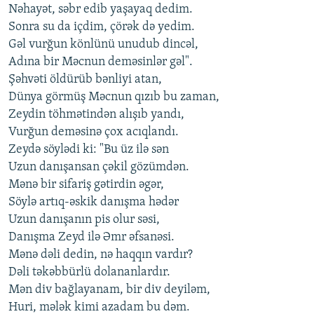
Nəhayət, səbr edib yaşayaq dedim.
Sonra su da içdim, çörək də yedim.
Gəl vurğun könlünü unudub dincəl,
Adına bir Məcnun deməsinlər gəl".
Şəhvəti öldürüb bənliyi atan,
Dünya görmüş Məcnun qızıb bu zaman,
Zeydin töhmətindən alışıb yandı,
Vurğun deməsinə çox acıqlandı.
Zeydə söylədi ki: "Bu üz ilə sən
Uzun danışansan çəkil gözümdən.
Mənə bir sifariş gətirdin əgər,
Söylə artıq-əskik danışma hədər
Uzun danışanın pis olur səsi,
Danışma Zeyd ilə Əmr əfsanəsi.
Mənə dəli dedin, nə haqqın vardır?
Dəli təkəbbürlü dolananlardır.
Mən div bağlayanam, bir div deyiləm,
Huri, mələk kimi azadam bu dəm.