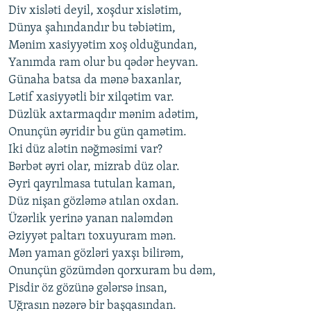
Div xisləti deyil, xoşdur xislətim,
Dünya şahındandır bu təbiətim,
Mənim xasiyyətim xoş olduğundan,
Yanımda ram olur bu qədər heyvan.
Günaha batsa da mənə baxanlar,
Lətif xasiyyətli bir xilqətim var.
Düzlük axtarmaqdır mənim adətim,
Onunçün əyridir bu gün qamətim.
Iki düz alətin nəğməsimi var?
Bərbət əyri olar, mizrab düz olar.
Əyri qayrılmasa tutulan kaman,
Düz nişan gözləmə atılan oxdan.
Üzərlik yerinə yanan naləmdən
Əziyyət paltarı toxuyuram mən.
Mən yaman gözləri yaxşı bilirəm,
Onunçün gözümdən qorxuram bu dəm,
Pisdir öz gözünə gələrsə insan,
Uğrasın nəzərə bir başqasından.