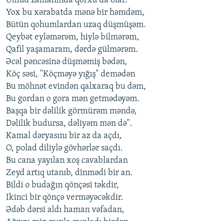
Umud zamanında qorxu da olar.
Yox bu xərabatda mənə bir həmdəm,
Bütün qohumlardan uzaq düşmüşəm.
Qeybət eyləmərəm, hiylə bilmərəm,
Qafil yaşamaram, dərdə gülmərəm.
Əcəl pəncəsinə düşməmiş bədən,
Köç səsi, "Köçməyə yığış" demədən
Bu möhnət evindən qalxaraq bu dəm,
Bu gordan o gora mən getmədəyəm.
Başqa bir dəlilik görmürəm məndə,
Dəlilik budursa, dəliyəm mən də".
Kamal dəryasını bir az da açdı,
O, polad diliylə gövhərlər saçdı.
Bu cana yayılan xoş cavablardan
Zeyd artıq utanıb, dinmədi bir an.
Bildi o budağın qönçəsi təkdir,
Ikinci bir qönçə verməyəcəkdir.
Ədəb dərsi aldı haman vəfadan,