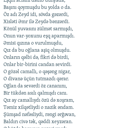
Eşqin acısını dadıb dünyada,
Başını qoymuşdu bu yolda o da.
Öz adı Zeyd idi, sövda gəzərdi,
Xisləti Əmr ilə Zeydə bənzərdi.
Könül yuvasını zülmət sarmışdı,
Onun var-yoxunu eşq aparmışdı.
Əmisi qızına o vurulmuşdu,
Qız da bu oğlana aşiq olmuşdu.
Onların qəlbi də, fikri də birdi,
Onlar bir-birini candan sevirdi.
O gözəl camallı, o qəşəng nigar,
O divanə üçün tutmazdı qərar.
Oğlan da sevərdi öz cananını,
Bir tükdən asılı qalmışdı canı.
Qız ay camallıydı özü də xoşram,
Təmiz xilqətliydi o nazik əndam.
Şümşad nəfəsliydi, rəngi ərğəvan,
Baldırı civə tək, qəddi xeyzəran.