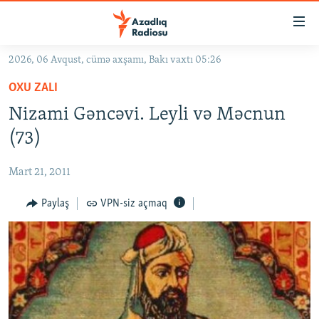
Keçid
linkləri
Əsas
2026, 06 Avqust, cümə axşamı, Bakı vaxtı 05:26
məzmuna
GÜNDƏM
OXU ZALI
qayıt
#İZAHLA
Əsas
Nizami Gəncəvi. Leyli və Məcnun
KORRUPSIOMETR
naviqasiyaya
(73)
qayıt
#ƏSLINDƏ
Axtarışa
Mart 21, 2011
FƏRQƏ BAX
keç
QANUNI DOĞRU
Paylaş
VPN-siz açmaq
ARAŞDIRMA
MULTIMEDIA
RADIO ARXIV
VIDEO
HAQQIMIZDA
FOTOQALEREYA
OXU ZALI