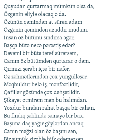
Quyudan qurtarmaq mümkün olsa da,
Özgənin əliylə olacaq o da.
Özünün qəmindən at sürən adam
Özgənin qəmindən azaddır müdam.
Insan öz bütünü sındırsa əgər,
Başqa bütə necə pərəstiş edər?
Dəvəmi bir bütə tərəf sürərsəm,
Canım öz bütümdən qurtarar o dəm.
Qırmızı şərabı içsə bir nəfər,
Öz zəhmətlərindən çox yüngülləşər.
Məqbuldur belə iş, mənfəətlidir,
Qafillər gözündə çox dəhşətlidir.
Şikayət etmirəm mən bu halımdan.
Yoxdur bundan rahat başqa bir cahan,
Bu fındıq şəklində səmayə bir bax.
Başıma daş yağır göylərdən ancaq.
Canın məğzi olan öz başını sən,
Bir sümük zirehlə hifz edəməzsən,