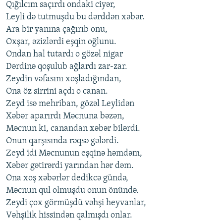
Qığılcım saçırdı ondaki ciyər,
Leyli də tutmuşdu bu dərddən xəbər.
Ara bir yanına çağırıb onu,
Oxşar, əzizlərdi eşqin oğlunu.
Ondan hal tutardı o gözəl nigar
Dərdinə qoşulub ağlardı zar-zar.
Zeydin vəfasını xoşladığından,
Ona öz sirrini açdı o canan.
Zeyd isə mehriban, gözəl Leylidən
Xəbər aparırdı Məcnuna bəzən,
Məcnun ki, canandan xəbər bilərdi.
Onun qarşısında rəqsə gələrdi.
Zeyd idi Məcnunun eşqinə həmdəm,
Xəbər gətirərdi yarından hər dəm.
Ona xoş xəbərlər dedikcə gündə,
Məcnun qul olmuşdu onun önündə.
Zeydi çox görmüşdü vəhşi heyvanlar,
Vəhşilik hissindən qalmışdı onlar.