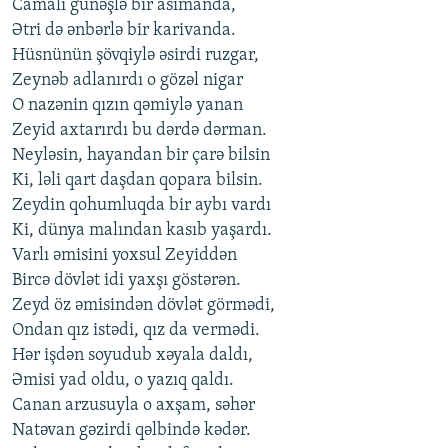
Camalı günəşlə bir asimanda,
Ətri də ənbərlə bir karivanda.
Hüsnünün şövqiylə əsirdi ruzgar,
Zeynəb adlanırdı o gözəl nigar
O nazənin qızın qəmiylə yanan
Zeyid axtarırdı bu dərdə dərman.
Neyləsin, hayandan bir çarə bilsin
Ki, ləli qart daşdan qopara bilsin.
Zeydin qohumluqda bir aybı vardı
Ki, dünya malından kasıb yaşardı.
Varlı əmisini yoxsul Zeyiddən
Bircə dövlət idi yaxşı göstərən.
Zeyd öz əmisindən dövlət görmədi,
Ondan qız istədi, qız da vermədi.
Hər işdən soyudub xəyala daldı,
Əmisi yad oldu, o yazıq qaldı.
Canan arzusuyla o axşam, səhər
Natəvan gəzirdi qəlbində kədər.