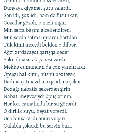
O bütdə hamının nəzəri vardı,
Dünyaya qiyamət şuru salardı.
Şən idi, şux idi, həm də füsunkar,
Gözəllər gözəli, o nazlı nigar.
Min səfra başını gicəlləndirən,
Min sövda səfrası qırardı hərfdən
Tük kimi incəydi beldən o dilbər,
Ağzı xırdacaydı qarışqa qədər
Şəki alması tək çənəsi vardı
Məkkə qumundan da çox yandırardı.
Öpüşü bal kimi, hüsnü bəxtəvər,
Dadına çatmazdı nə qənd, nə şəkər.
Dodağı nabatla şəkərdən şirin
Nabat-meyvəsiydi öpüşlərinin.
Hər kəs camalında bir su görərdi,
O dirilik suyu, həyat verərdi.
Uca bir sərv idi onun vüqarı,
Gülabla şəkərdi bu sərvin barı.