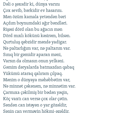
Dəli o şəxsdir ki, dünya varını
Çox sevib, bərkidir ev hasarını.
Mən özüm kamala yetəndən bəri
Açdım boynumdaki ağır bəndləri.
Rişəsi dörd olan bu ağacın mən
Dörd mıxlı kökünü kəsirəm, bilsən.
Qurtuluş qəbzidir məndə yadigar.
Nə paltarlığım var, nə paltarım var.
Sınıq bir gəmidir aparan məni,
Varsın da olmasın onun yelkəni.
Gəmim dəryalarda batmazdan qabaq
Yükümü ataraq qalıram çılpaq.
Mənim o dünyaya məhəbbətim var,
Nə minnət çəkənəm, nə minnətim var.
Çarmıxa çəkilmiş bir bədən yəqin,
Köç vaxtı can versə çox olar çətin.
Səndən can istəyən o yar gözəldir,
Sənin can verməyin hökmi-əzəldir.