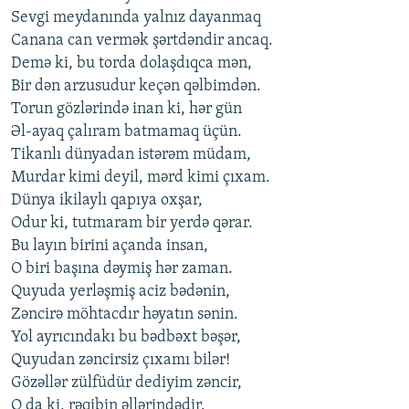
Sevgi meydanında yalnız dayanmaq
Canana can vermək şərtdəndir ancaq.
Demə ki, bu torda dolaşdıqca mən,
Bir dən arzusudur keçən qəlbimdən.
Torun gözlərində inan ki, hər gün
Əl-ayaq çalıram batmamaq üçün.
Tikanlı dünyadan istərəm müdam,
Murdar kimi deyil, mərd kimi çıxam.
Dünya ikilaylı qapıya oxşar,
Odur ki, tutmaram bir yerdə qərar.
Bu layın birini açanda insan,
O biri başına dəymiş hər zaman.
Quyuda yerləşmiş aciz bədənin,
Zəncirə möhtacdır həyatın sənin.
Yol ayrıcındakı bu bədbəxt bəşər,
Quyudan zəncirsiz çıxamı bilər!
Gözəllər zülfüdür dediyim zəncir,
O da ki, rəqibin əllərindədir.