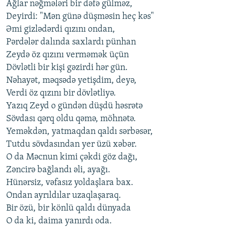
Ağlar nəğmələri bir dəfə gülməz,
Deyirdi: "Mən günə düşməsin heç kəs"
Əmi gizlədərdi qızını ondan,
Pərdələr dalında saxlardı pünhan
Zeydə öz qızını verməmək üçün
Dövlətli bir kişi gəzirdi hər gün.
Nəhayət, məqsədə yetişdim, deyə,
Verdi öz qızını bir dövlətliyə.
Yazıq Zeyd o gündən düşdü həsrətə
Sövdası qərq oldu qəmə, möhnətə.
Yeməkdən, yatmaqdan qaldı sərbəsər,
Tutdu sövdasından yer üzü xəbər.
O da Məcnun kimi çəkdi göz dağı,
Zəncirə bağlandı əli, ayağı.
Hünərsiz, vəfasız yoldaşlara bax.
Ondan ayrıldılar uzaqlaşaraq.
Bir özü, bir könlü qaldı dünyada
O da ki, daima yanırdı oda.