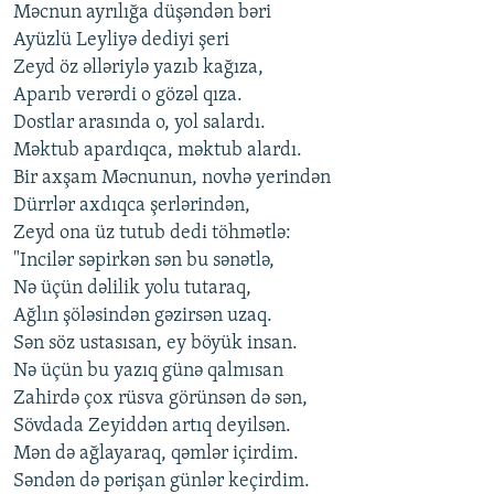
Məcnun ayrılığa düşəndən bəri
Ayüzlü Leyliyə dediyi şeri
Zeyd öz əlləriylə yazıb kağıza,
Aparıb verərdi o gözəl qıza.
Dostlar arasında o, yol salardı.
Məktub apardıqca, məktub alardı.
Bir axşam Məcnunun, novhə yerindən
Dürrlər axdıqca şerlərindən,
Zeyd ona üz tutub dedi töhmətlə:
"Incilər səpirkən sən bu sənətlə,
Nə üçün dəlilik yolu tutaraq,
Ağlın şöləsindən gəzirsən uzaq.
Sən söz ustasısan, ey böyük insan.
Nə üçün bu yazıq günə qalmısan
Zahirdə çox rüsva görünsən də sən,
Sövdada Zeyiddən artıq deyilsən.
Mən də ağlayaraq, qəmlər içirdim.
Səndən də pərişan günlər keçirdim.