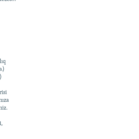
lıq
ə.)
)
isi
nıza
niz.
i,