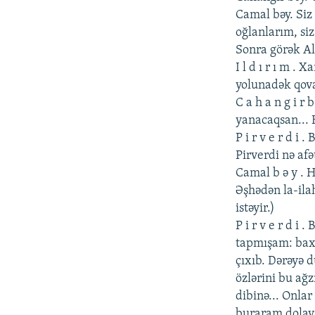
Camal bəy. Siz 
oğlanlarım, si
Sonra görək All
I l d ı r ı m .
yolunadək qovac
C a h a n g i 
yanacaqsan... H
P i r v е r d i
Pirvеrdi nə afə
Camal b ə y . 
Əşhədən la-il
istəyir.)
P i r v е r d i
tapmışam: bax 
çıxıb. Dərəyə 
özlərini bu ağz
dibinə... Onlar
buraram dolayı.