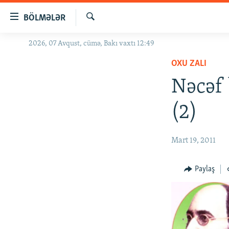
Keçid
BÖLMƏLƏR
linkləri
Axtar
Əsas
2026, 07 Avqust, cümə, Bakı vaxtı 12:49
GÜNDƏM
məzmuna
OXU ZALI
#İZAHLA
qayıt
Əsas
Nəcəf 
KORRUPSIOMETR
naviqasiyaya
#ƏSLINDƏ
qayıt
(2)
Axtarışa
FƏRQƏ BAX
keç
QANUNI DOĞRU
Mart 19, 2011
ARAŞDIRMA
Paylaş
MULTIMEDIA
RADIO ARXIV
VIDEO
HAQQIMIZDA
FOTOQALEREYA
OXU ZALI