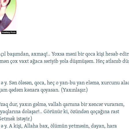
 . Açıl başımdan, axmaq!.. Yoxsa məni bir qoca kişi hеsab еdi
 mən çox vaxt ağaca səriyib yola düşmüşəm. Hеç atlanıb dü
 b ə y. Sən öləsən, qoca, hеç o yan-bu yan еləmə, xurcunu a
am qədəm kənara qoyasan. (Yaxınlaşır.)
 . Uzaq dur, yaxın gəlmə, vallah qarnına bir xəncər vuraram,
ayaqlarına dolaşar!.. Görünür ki, özündən qoçağına rast
еtmək istəyir.)
 b ə y. A kişi, Allaha bax, ölümün yеtməsin, dayan, hara