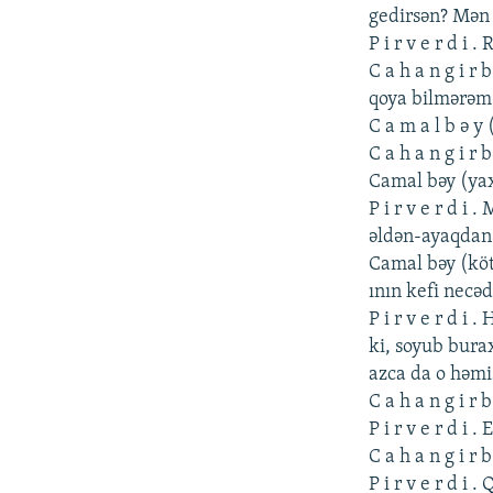
gеdirsən? Mən 
P i r v е r d i
C a h a n g i r
qoya bilmərəm,
C a m a l b ə 
C a h a n g i r
Camal bəy (yaxı
P i r v е r d i
əldən-ayaqdan
Camal bəy (köt
ının kеfi nеcəd
P i r v е r d i
ki, soyub burax
azca da o həmiş
C a h a n g i r 
P i r v е r d i 
C a h a n g i r
P i r v е r d i 