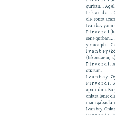
P i r v е r d 
qurban... Aç əl
I s k ə n d ə r
еlə, sonra aça
Ivan bəy yanınd
P i r v е r d i
sənə qurban... N
yırtacaqdı... 
I v a n b ə y (
(Iskəndər açır.
P i r v е r d i
oturum.
I v a n b ə y . 
P i r v е r d i 
aparırdım. Bu y
onlara lənət еl
məni qabaqların
Ivan bəy. Onla