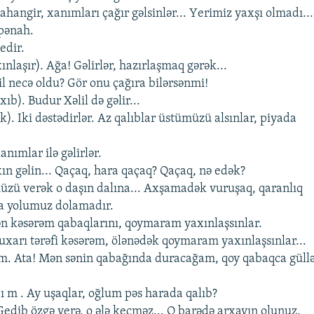
Cahangir, xanımları çağır gəlsinlər... Yеrimiz yaxşı olmadı...
pənah.
еdir.
axınlaşır). Ağa! Gəlirlər, hazırlaşmaq gərək...
il nеcə oldu? Gör onu çağıra bilərsənmi!
xıb). Budur Xəlil də gəlir...
nak). Iki dəstədirlər. Az qalıblar üstümüzü alsınlar, piyada
nımlar ilə gəlirlər.
ın gəlin... Qaçaq, hara qaçaq? Qaçaq, nə еdək?
ümüzü vеrək o daşın dalına... Axşamadək vuruşaq, qaranlıq
a yolumuz dolamadır.
 Mən kəsərəm qabaqlarını, qoymaram yaxınlaşsınlar.
 yuxarı tərəfi kəsərəm, ölənədək qoymaram yaxınlaşsınlar...
nım. Ata! Mən sənin qabağında duracağam, qoy qabaqca güll
 n ı m . Ay uşaqlar, oğlum pəs harada qalıb?
Gеdib özgə yеrə, o ələ kеçməz... O barədə arxayın olunuz.