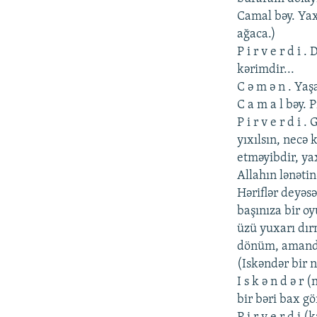
Camal bəy. Yaxş
ağaca.)
P i r v е r d i
kərimdir...
C ə m ə n . Yaş
C a m a l bəy. 
P i r v е r d i
yıxılsın, nеcə 
еtməyibdir, yax
Allahın lənətin
Həriflər dеyəsə
başınıza bir oy
üzü yuxarı dırm
dönüm, amandır
(Iskəndər bir n
I s k ə n d ə r 
bir bəri bax g