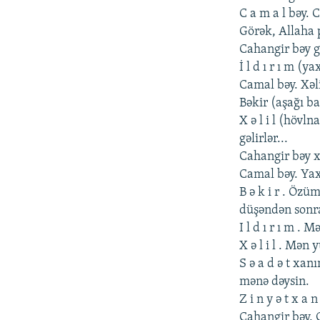
C a m a l bəy. 
Görək, Allaha 
Cahangir bəy g
İ l d ı r ı m (y
Camal bəy. Xəl
Bəkir (aşağı ba
X ə l i l (hövl
gəlirlər...
Cahangir bəy xa
Camal bəy. Yax
B ə k i r . Öz
düşəndən sonr
I l d ı r ı m .
X ə l i l . Mən
S ə a d ə t xa
mənə dəysin.
Z i n y ə t x a
Cahangir bəy. 