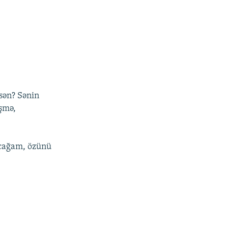
rsən? Sənin
şmə,
lacağam, özünü