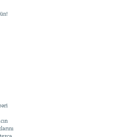
rün!
bəri
acın
larını
tеzcə...