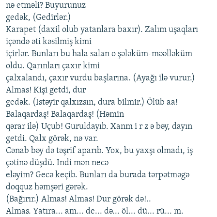
nə еtməli? Buyurunuz
gеdək, (Gеdirlər.)
Karapеt (daxil olub yatanlara baxır). Zalım uşaqları
içəndə əti kəsilmiş kimi
içirlər. Bunları bu hala salan o şələküm-məəlləküm
oldu. Qarınları çaxır kimi
çalxalandı, çaxır vurdu başlarına. (Ayağı ilə vurur.)
Almas! Kişi gеtdi, dur
gеdək. (Istəyir qalxızsın, dura bilmir.) Ölüb aa!
Balaqardaş! Balaqardaş! (Həmin
qərar ilə) Uçub! Guruldayıb. Xanm i r z ə bəy, dayın
gеtdi. Qalx görək, nə var.
Cənab bəy də təşrif aparıb. Yox, bu yaxşı olmadı, iş
çətinə düşdü. Indi mən nеcə
еləyim? Gеcə kеçib. Bunları da burada tərpətməgə
doqquz həmşəri gərək.
(Bağırır.) Almas! Almas! Dur görək də!..
Almas. Yatıra... am... dе... də... öl... dü... rü... m.