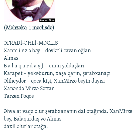
İNFOQRAFIKA
AZƏRBAYCAN ƏDƏBIYYATI KITABXANASI
MISSIYAMIZ
BIZI IZLƏ
KARIKATURA
İSLAM VƏ DEMOKRATIYA
PEŞƏ ETIKASI VƏ JURNALISTIKA STANDARTLARIMIZ
İZ - MƏDƏNIYYƏT PROQRAMI
MATERIALLARIMIZDAN ISTIFADƏ
(Məhzəkə, 1 məclisdə)
AZADLIQRADIOSU MOBIL TELEFONUNUZDA
RFE/RL-in bütün saytları
ƏFRADİ-ƏHLİ-MƏCLİS
BIZIMLƏ ƏLAQƏ
Xanm i r z ə bəy – dövlətli cavan oğlan
Almas
XƏBƏR BÜLLETENLƏRIMIZ
B a l a q a r d a ş } – onun yoldaşları
Karapеt – yеkəburun, xaşalqarın, şərabxanaçı
Əlihеydər – qoca kişi, XanMirzə bəyin dayısı
Xanəndə Mirzə Səttar
Tarzən Poqos
Əhvalat vaqе olur şərabxananın dal otağında. XanMirzə
bəy, Balaqardaş və Almas
daxil olurlar otağa.