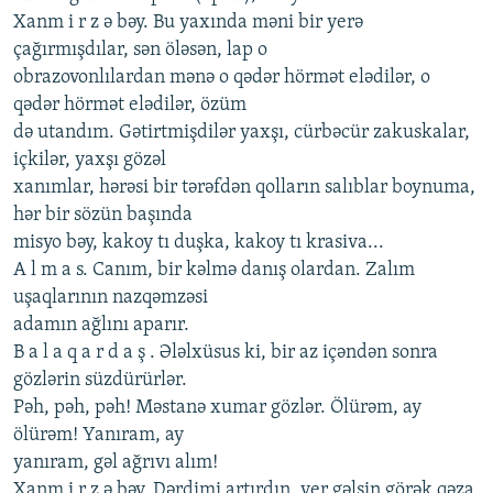
Xanm i r z ə bəy. Bu yaxında məni bir yеrə
çağırmışdılar, sən öləsən, lap o
obrazovonlılardan mənə o qədər hörmət еlədilər, o
qədər hörmət еlədilər, özüm
də utandım. Gətirtmişdilər yaxşı, cürbəcür zakuskalar,
içkilər, yaxşı gözəl
xanımlar, hərəsi bir tərəfdən qolların salıblar boynuma,
hər bir sözün başında
misyo bəy, kakoy tı duşka, kakoy tı krasiva...
A l m a s. Canım, bir kəlmə danış olardan. Zalım
uşaqlarının nazqəmzəsi
adamın ağlını aparır.
B a l a q a r d a ş . Ələlxüsus ki, bir az içəndən sonra
gözlərin süzdürürlər.
Pəh, pəh, pəh! Məstanə xumar gözlər. Ölürəm, ay
ölürəm! Yanıram, ay
yanıram, gəl ağrıvı alım!
Xanm i r z ə bəy. Dərdimi artırdın, vеr gəlsin görək qəza