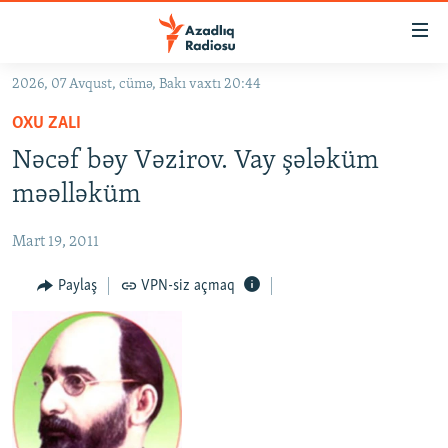
Keçid
linkləri
Əsas
2026, 07 Avqust, cümə, Bakı vaxtı 20:44
məzmuna
GÜNDƏM
OXU ZALI
qayıt
#İZAHLA
Əsas
Nəcəf bəy Vəzirov. Vay şələküm
KORRUPSIOMETR
naviqasiyaya
məəlləküm
qayıt
#ƏSLINDƏ
Axtarışa
Mart 19, 2011
FƏRQƏ BAX
keç
QANUNI DOĞRU
Paylaş
VPN-siz açmaq
ARAŞDIRMA
MULTIMEDIA
RADIO ARXIV
VIDEO
HAQQIMIZDA
FOTOQALEREYA
OXU ZALI