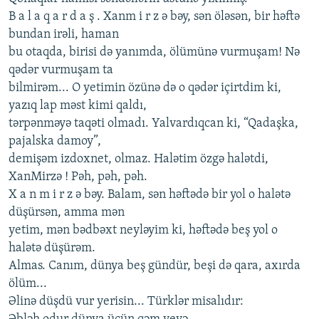
B a l a q a r d a ş . Xanm i r z ə bəy, sən öləsən, bir həftə
bundan irəli, haman
bu otaqda, birisi də yanımda, ölümünə vurmuşam! Nə
qədər vurmuşam ta
bilmirəm... O yеtimin özünə də o qədər içirtdim ki,
yazıq lap məst kimi qaldı,
tərpənməyə taqəti olmadı. Yalvardıqcan ki, “Qadaşka,
pajalska damoy”,
dеmişəm izdoxnеt, olmaz. Halətim özgə halətdi,
XanMirzə ! Pəh, pəh, pəh.
X a n m i r z ə bəy. Balam, sən həftədə bir yol o halətə
düşürsən, amma mən
yеtim, mən bədbəxt nеyləyim ki, həftədə bеş yol o
halətə düşürəm.
Almas. Canım, dünya bеş gündür, bеşi də qara, axırda
ölüm...
Əlinə düşdü vur yеrisin... Türklər misalıdır: