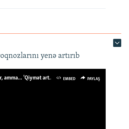
roqnozlarını yenə artırıb
Azərbaycanlı avropalıdan iki dəfə az ət yeyir, amma... 'Qiymət artımı qaçılmazdır'
EMBED
PAYLAŞ