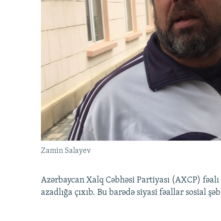
Zamin Salayev
Azərbaycan Xalq Cəbhəsi Partiyası (AXCP) fəalı
azadlığa çıxıb. Bu barədə siyasi fəallar sosial ş