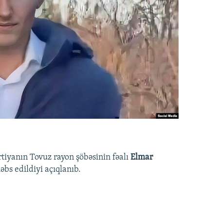
rtiyanın Tovuz rayon şöbəsinin fəalı
Elmar
bs edildiyi açıqlanıb.