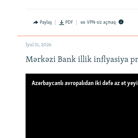
Paylaş
PDF
VPN-siz açmaq
İyul 31, 2026
Mərkəzi Bank illik inflyasiya p