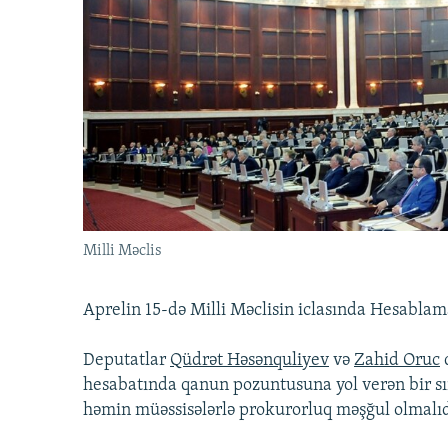
İNFOQRAFIKA
AZƏRBAYCAN ƏDƏBIYYATI KITABXANASI
MISSIYAMIZ
KARIKATURA
İSLAM VƏ DEMOKRATIYA
PEŞƏ ETIKASI VƏ JURNALISTIKA
STANDARTLARIMIZ
İZ - MƏDƏNIYYƏT PROQRAMI
MATERIALLARIMIZDAN ISTIFADƏ
AZADLIQRADIOSU MOBIL TELEFONUNUZDA
BIZIMLƏ ƏLAQƏ
XƏBƏR BÜLLETENLƏRIMIZ
Milli Məclis
Aprelin 15-də Milli Məclisin iclasında Hesablama
Deputatlar
Qüdrət Həsənquliyev
və
Zahid Oruc
hesabatında qanun pozuntusuna yol verən bir sı
həmin müəssisələrlə prokurorluq məşğul olmalıd