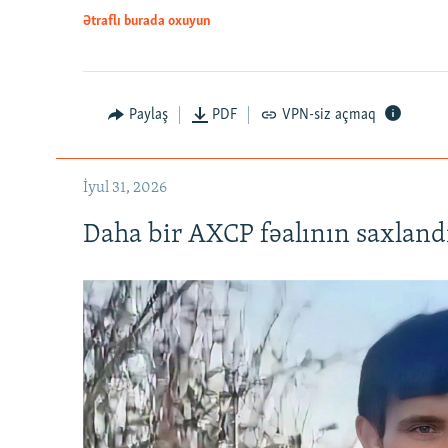
Ətraflı burada oxuyun
Paylaş
PDF
VPN-siz açmaq
İyul 31, 2026
Daha bir AXCP fəalının saxlandığ