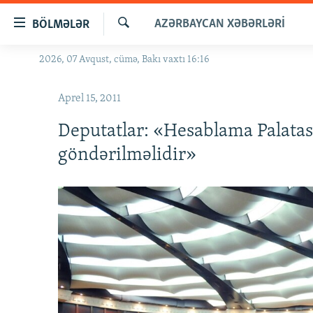
Keçid
AZƏRBAYCAN XƏBƏRLƏRI
BÖLMƏLƏR
linkləri
Axtar
Əsas
2026, 07 Avqust, cümə, Bakı vaxtı 16:16
GÜNDƏM
məzmuna
#İZAHLA
qayıt
Aprel 15, 2011
Əsas
KORRUPSIOMETR
naviqasiyaya
Deputatlar: «Hesablama Palatas
#ƏSLINDƏ
qayıt
göndərilməlidir»
Axtarışa
FƏRQƏ BAX
keç
QANUNI DOĞRU
ARAŞDIRMA
MULTIMEDIA
RADIO ARXIV
VIDEO
HAQQIMIZDA
FOTOQALEREYA
OXU ZALI