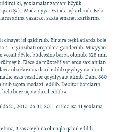
bildirdi ki, yoxlamalar zamanı böyük
qsan Şəki Mədəniyyət Evində aşkarlanıb. Belə
ların adına yazaraq, saxta əmanət kartlarına
inayət işi qaldırılıb. Bir sıra təşkilatlarda belə
ha 4-5 iş inzibati orqanlara göndərilib. Müəyyən
x vəsait dövlət büdcəsinə bərpa olunub. 628 min
örülməyib. Eləcə də müxtəlif yerlərdə saxlanılan
əri anbarlara mədaxil edilib qeydiyyata alınıb.
tlıq əsas vəsaitlər qeydiyyata alınıb. Daha 860
lınıb uçota mədaxil edilib. Debitor borcların
 belə borc uçota daxil edilib».
də 21, 2010-da 31, 2011-ci ildə isə 41 yoxlama
ehinə, 3 səs əleyhinə olmaqla qəbul edildi.