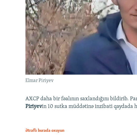
Elmar Piriyev
AXCP daha bir fəalının saxlandığını bildirib. Pa
Piriyev
in 10 sutka müddətinə inzibati qaydada hə
Ətraflı burada oxuyun