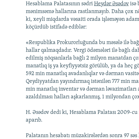
Hesablama Palatasının sədri
Heydər Əsədov
isə 
mənimsəmə hallarına rastlanmayıb. Daha çox nö
ki, xeyli miqdarda vəsaiti orada işləməyən adam
köçürdüb istifadə ediblər:
«Respublika Prokurorluğunda bu məsələ ilə bağlı c
hallar qalmaqdadır. Vergi ödəmələri ilə bağlı da
edilmiş nöqsanlarla bağlı 2 milyon manatdan ço
manatlıq iş ya keyfiyyətsiz görülüb, ya da heç g
592 min manatlıq avadanlıqlar və dərman vasitəl
Qeydiyyatdan yayındırmaq istənilən 777 min mana
min manatlıq inventar və dərman ləvazimatları a
azaldılması halları aşkarlanmış, 1 milyondan çox
H. Əsədov dedi ki, Hesablama Palatası 2009-cu il
aparıb.
Palatanın hesabatı müzakirələrdən sonra 97 səs l