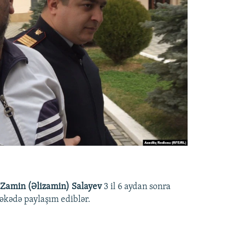
Zamin (Əlizamin) Salayev
3 il 6 aydan sonra
əbəkədə paylaşım ediblər.