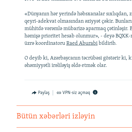
İNFOQRAFIKA
AZƏRBAYCAN ƏDƏBIYYATI KITABXANASI
MISSIYAMIZ
KARIKATURA
İSLAM VƏ DEMOKRATIYA
PEŞƏ ETIKASI VƏ JURNALISTIKA
«Dünyanın hər yerində həbsxanalar sıxlıqdan, z
STANDARTLARIMIZ
qeyri-adekvat olmasından əziyyət çəkir. Bunlar
İZ - MƏDƏNIYYƏT PROQRAMI
MATERIALLARIMIZDAN ISTIFADƏ
mühitdə vərəmlə mübarizə aparmaq çətinləşir. B
həmişə prioritet hesab olunmur», - deyə BQXK-
AZADLIQRADIOSU MOBIL TELEFONUNUZDA
üzrə koordinatoru
Raed Aburabi
bildirib.
BIZIMLƏ ƏLAQƏ
O deyib ki, Azərbaycanın təcrübəsi göstərir ki, k
XƏBƏR BÜLLETENLƏRIMIZ
əhəmiyyətli irəliləyiş əldə etmək olar.
Paylaş
VPN-siz açmaq
Bütün xəbərləri izləyin