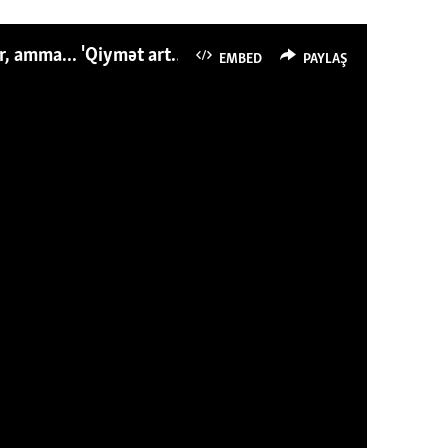
Azərbaycanlı avropalıdan iki dəfə az ət yeyir, amma... 'Qiymət artımı qaçılmazdır'
EMBED
PAYLAŞ