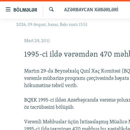
Keçid
AZƏRBAYCAN XƏBƏRLƏRI
BÖLMƏLƏR
linkləri
Axtar
Əsas
2026, 09 Avqust, bazar, Bakı vaxtı 13:51
GÜNDƏM
məzmuna
#İZAHLA
qayıt
Mart 29, 2011
Əsas
KORRUPSIOMETR
naviqasiyaya
1995-ci ildə vərəmdən 470 məh
#ƏSLINDƏ
qayıt
Axtarışa
FƏRQƏ BAX
Martın 29-da Beynəlxalq Qızıl Xaç Komitəsi (
keç
QANUNI DOĞRU
vərəmlə mübarizə proqramı çərçivəsində həyata 
hökumətinə təhvil verib.
ARAŞDIRMA
MULTIMEDIA
BQXK 1995-ci ildən Azərbaycanda vərəmə yolux
öz təcrübəsini bölüşüb.
RADIO ARXIV
VIDEO
HAQQIMIZDA
FOTOQALEREYA
OXU ZALI
Vərəmli Məhbuslar üçün İxtisaslaşmış Müalicə 
1995-ci ildə təxminən 470 məhbus bu xəstəlikdən