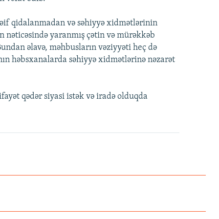
əif qidalanmadan və səhiyyə xidmətlərinin
ın nəticəsində yaranmış çətin və mürəkkəb
undan əlavə, məhbusların vəziyyəti heç də
nın həbsxanalarda səhiyyə xidmətlərinə nəzarət
ifayət qədər siyasi istək və iradə olduqda