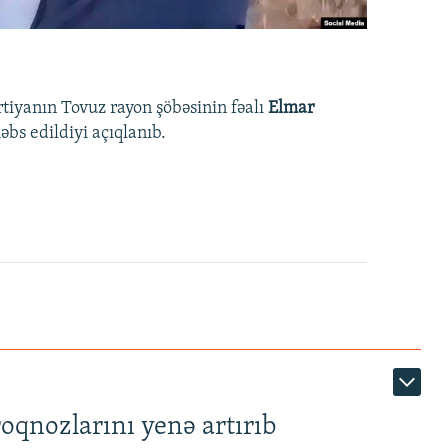
rtiyanın Tovuz rayon şöbəsinin fəalı
Elmar
bs edildiyi açıqlanıb.
roqnozlarını yenə artırıb