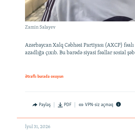
Zamin Salayev
Azərbaycan Xalq Cəbhəsi Partiyası (AXCP) fəalı
azadlığa çıxıb. Bu barədə siyasi fəallar sosial ş
Ətraflı burada oxuyun
Paylaş
PDF
VPN-siz açmaq
İyul 31, 2026