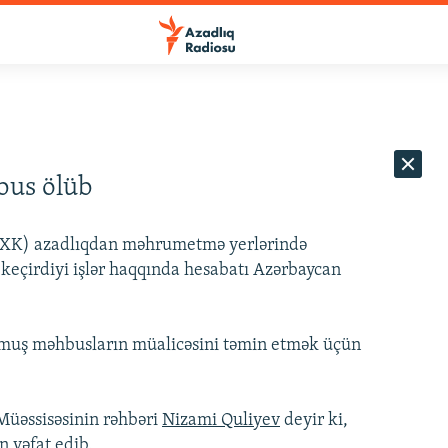
bus ölüb
BQXK) azadlıqdan məhrumetmə yerlərində
keçirdiyi işlər haqqında hesabatı Azərbaycan
muş məhbusların müalicəsini təmin etmək üçün
Müəssisəsinin rəhbəri
Nizami Quliyev
deyir ki,
 vəfat edib.