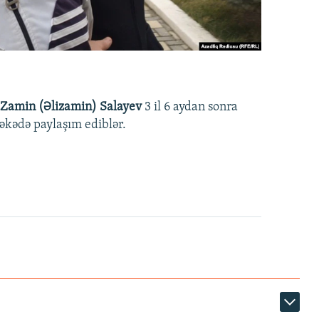
Zamin (Əlizamin) Salayev
3 il 6 aydan sonra
əbəkədə paylaşım ediblər.