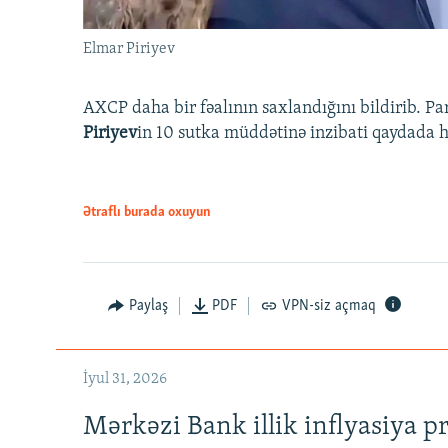
Elmar Piriyev
AXCP daha bir fəalının saxlandığını bildirib. Pa
Piriyev
in 10 sutka müddətinə inzibati qaydada hə
Ətraflı burada oxuyun
Paylaş
PDF
VPN-siz açmaq
İyul 31, 2026
Mərkəzi Bank illik inflyasiya p