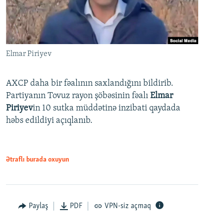
Elmar Piriyev
AXCP daha bir fəalının saxlandığını bildirib.
Partiyanın Tovuz rayon şöbəsinin fəalı
Elmar
Piriyev
in 10 sutka müddətinə inzibati qaydada
həbs edildiyi açıqlanıb.
Ətraflı burada oxuyun
Paylaş
PDF
VPN-siz açmaq