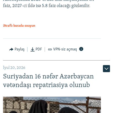
faiz, 2027-ci ildə isə 5.8 faiz olacağı gözlənilir.
480p
720p
1080p
Ətraflı burada oxuyun
Paylaş
PDF
VPN-siz açmaq
İyul 20, 2026
Auto
240p
360p
480p
Suriyadan 16 nəfər Azərbaycan
720p
1080p
vətəndaşı repatriasiya olunub