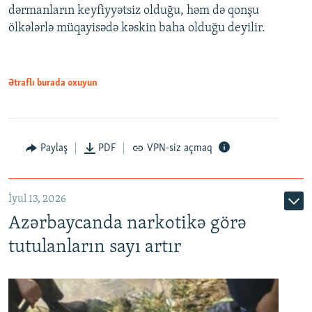
dərmanların keyfiyyətsiz olduğu, həm də qonşu
ölkələrlə müqayisədə kəskin baha olduğu deyilir.
Ətraflı burada oxuyun
Paylaş
PDF
VPN-siz açmaq
İyul 13, 2026
Azərbaycanda narkotikə görə
tutulanların sayı artır