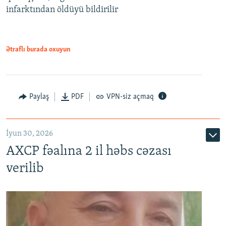
infarktından öldüyü bildirilir
Ətraflı burada oxuyun
Paylaş
PDF
VPN-siz açmaq
İyun 30, 2026
AXCP fəalına 2 il həbs cəzası
verilib