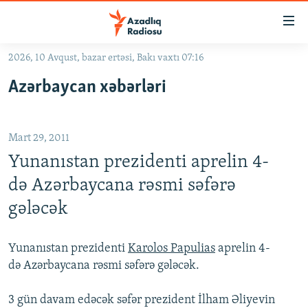
Keçid
linkləri
Əsas
2026, 10 Avqust, bazar ertəsi, Bakı vaxtı 07:16
məzmuna
GÜNDƏM
Azərbaycan xəbərləri
qayıt
#İZAHLA
Əsas
KORRUPSIOMETR
naviqasiyaya
Mart 29, 2011
qayıt
#ƏSLINDƏ
Axtarışa
Yunanıstan prezidenti aprelin 4-
FƏRQƏ BAX
keç
də Azərbaycana rəsmi səfərə
QANUNI DOĞRU
gələcək
ARAŞDIRMA
MULTIMEDIA
Yunanıstan prezidenti
Karolos Papulias
aprelin 4-
də Azərbaycana rəsmi səfərə gələcək.
RADIO ARXIV
VIDEO
HAQQIMIZDA
FOTOQALEREYA
OXU ZALI
3 gün davam edəcək səfər prezident İlham Əliyevin