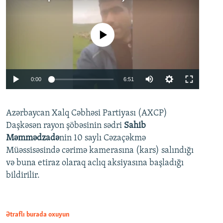
No media source currently available
Auto
0:00
6:51
240p
Azərbaycan Xalq Cəbhəsi Partiyası (AXCP)
360p
Daşkəsən rayon şöbəsinin sədri
Sahib
480p
Auto
240p
360p
480p
Məmmədzadə
nin 10 saylı Cəzaçəkmə
720p
Müəssisəsində cərimə kamerasına (kars) salındığı
720p
1080p
və buna etiraz olaraq aclıq aksiyasına başladığı
1080p
bildirilir.
Ətraflı burada oxuyun