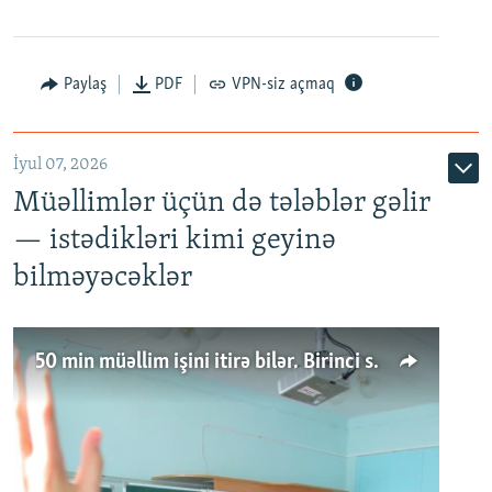
Paylaş
PDF
VPN-siz açmaq
İyul 07, 2026
Müəllimlər üçün də tələblər gəlir
— istədikləri kimi geyinə
bilməyəcəklər
50 min müəllim işini itirə bilər. Birinci sinfə gedənlər azalır