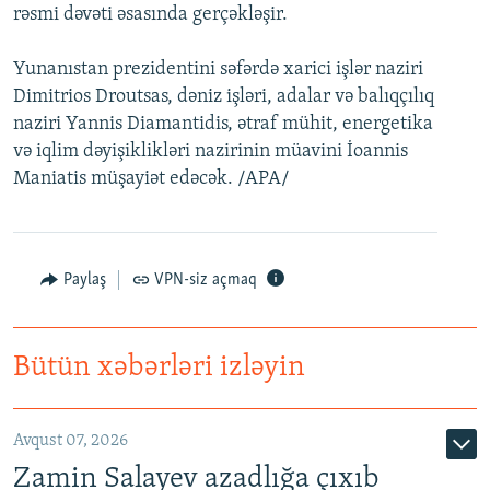
rəsmi dəvəti əsasında gerçəkləşir.
İNFOQRAFIKA
AZƏRBAYCAN ƏDƏBIYYATI KITABXANASI
MISSIYAMIZ
BIZI IZLƏ
KARIKATURA
İSLAM VƏ DEMOKRATIYA
PEŞƏ ETIKASI VƏ JURNALISTIKA STANDARTLARIMIZ
Yunanıstan prezidentini səfərdə xarici işlər naziri
Dimitrios Droutsas, dəniz işləri, adalar və balıqçılıq
İZ - MƏDƏNIYYƏT PROQRAMI
MATERIALLARIMIZDAN ISTIFADƏ
naziri Yannis Diamantidis, ətraf mühit, energetika
AZADLIQRADIOSU MOBIL TELEFONUNUZDA
RFE/RL-in bütün saytları
və iqlim dəyişiklikləri nazirinin müavini İoannis
Maniatis müşayiət edəcək. /APA/
BIZIMLƏ ƏLAQƏ
XƏBƏR BÜLLETENLƏRIMIZ
Paylaş
VPN-siz açmaq
Bütün xəbərləri izləyin
Avqust 07, 2026
Zamin Salayev azadlığa çıxıb