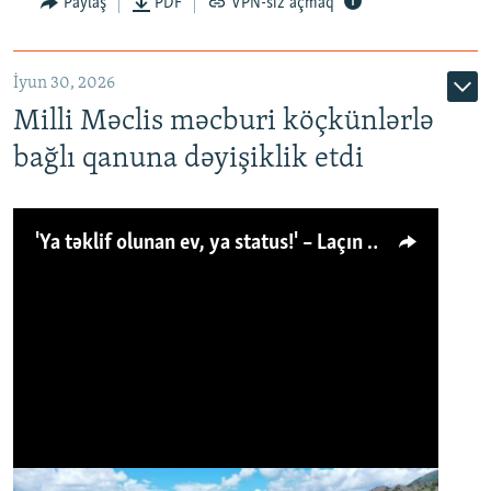
Paylaş
PDF
VPN-siz açmaq
İyun 30, 2026
Milli Məclis məcburi köçkünlərlə
bağlı qanuna dəyişiklik etdi
'Ya təklif olunan ev, ya status!' – Laçın köçkünü: 'Laçından başqa heç hara!'