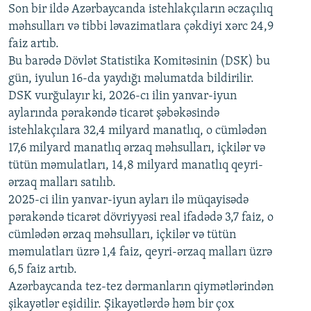
Son bir ildə Azərbaycanda istehlakçıların
360p
əczaçılıq
məhsulları və tibbi ləvazimatlara çəkdiyi xərc 24,9
480p
Auto
240p
360p
480p
faiz artıb.
720p
Bu barədə Dövlət Statistika Komitəsinin (DSK) bu
720p
1080p
gün, iyulun 16-da yaydığı məlumatda bildirilir.
1080p
DSK vurğulayır ki, 2026-cı ilin yanvar-iyun
aylarında pərakəndə ticarət şəbəkəsində
istehlakçılara 32,4 milyard manatlıq, o cümlədən
17,6 milyard manatlıq ərzaq məhsulları, içkilər və
tütün məmulatları, 14,8 milyard manatlıq qeyri-
ərzaq malları satılıb.
2025-ci ilin yanvar-iyun ayları ilə müqayisədə
pərakəndə ticarət dövriyyəsi real ifadədə 3,7 faiz, o
cümlədən ərzaq məhsulları, içkilər və tütün
məmulatları üzrə 1,4 faiz, qeyri-ərzaq malları üzrə
6,5 faiz artıb.
Azərbaycanda tez-tez dərmanların qiymətlərindən
şikayətlər eşidilir. Şikayətlərdə həm bir çox