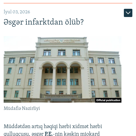
720p
1080p
İyul 03, 2026
Əsgər infarktdan ölüb?
Müdafiə Nazirliyi
Müddətdən artıq həqiqi hərbi xidmət hərbi
qulluqçusu, əsgər
P.E.
-nin kəskin miokard