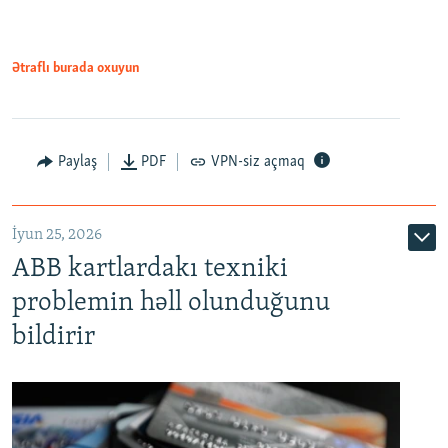
Ətraflı burada oxuyun
Auto
240p
360p
480p
Paylaş
PDF
VPN-siz açmaq
720p
1080p
İyun 25, 2026
ABB kartlardakı texniki
problemin həll olunduğunu
bildirir