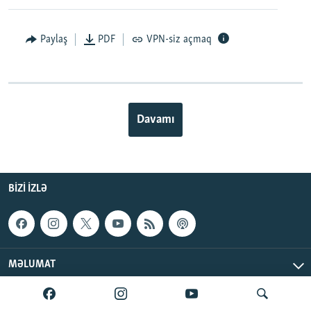
Paylaş
PDF
VPN-siz açmaq
Davamı
BIZI IZLƏ
MƏLUMAT
AzadlıqRadiosu © 2026 Inc. | Bütün hüquqlar qorunur