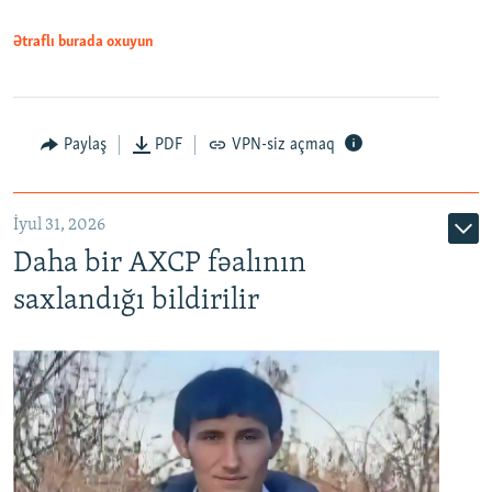
Ətraflı burada oxuyun
Paylaş
PDF
VPN-siz açmaq
İyul 31, 2026
Daha bir AXCP fəalının
saxlandığı bildirilir