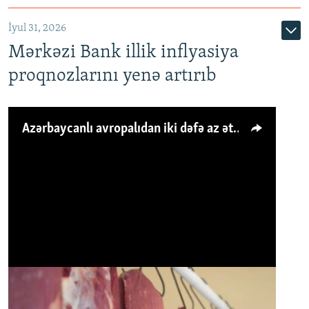
İyul 31, 2026
Mərkəzi Bank illik inflyasiya
proqnozlarını yenə artırıb
Azərbaycanlı avropalıdan iki dəfə az ət yeyir, amma... 'Qiymət artımı qaçılmazdır'