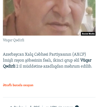
Vüqar Qədirli
Azərbaycan Xalq Cəbhəsi Partiyasının (AXCP)
İmişli rayon şöbəsinin fəalı, ikinci qrup əlil
Vüqar
Qədirli
2 il müddətinə azadlıqdan məhrum edilib.
Ətraflı burada oxuyun