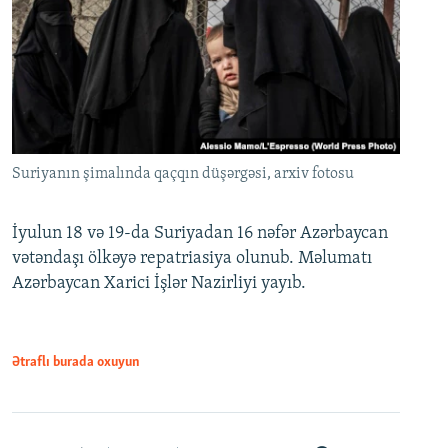
Suriyanın şimalında qaçqın düşərgəsi, arxiv fotosu
İyulun 18 və 19-da Suriyadan 16 nəfər Azərbaycan
vətəndaşı ölkəyə repatriasiya olunub. Məlumatı
Azərbaycan Xarici İşlər Nazirliyi yayıb.
Ətraflı burada oxuyun