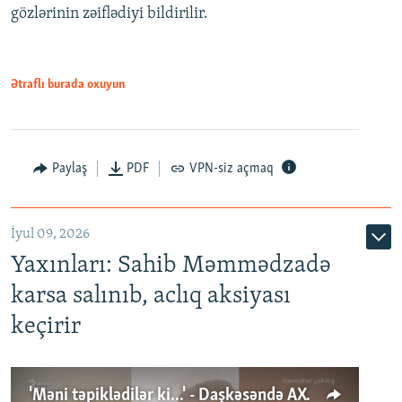
gözlərinin zəiflədiyi bildirilir.
Ətraflı burada oxuyun
Paylaş
PDF
VPN-siz açmaq
İyul 09, 2026
Yaxınları: Sahib Məmmədzadə
karsa salınıb, aclıq aksiyası
keçirir
'Məni təpiklədilər ki...' - Daşkəsəndə AXCP fəalının yaxınları onun həbsinə etiraz edirlər