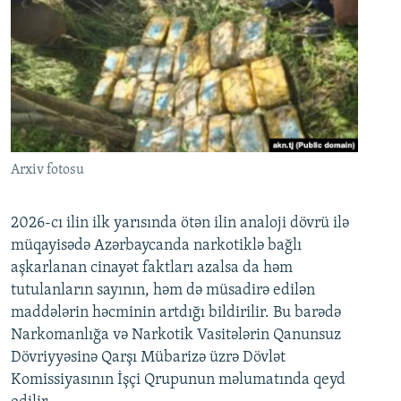
Arxiv fotosu
2026-cı ilin ilk yarısında ötən ilin analoji dövrü ilə
müqayisədə Azərbaycanda narkotiklə bağlı
aşkarlanan cinayət faktları azalsa da həm
tutulanların sayının, həm də müsadirə edilən
maddələrin həcminin artdığı bildirilir. Bu barədə
Narkomanlığa və Narkotik Vasitələrin Qanunsuz
Dövriyyəsinə Qarşı Mübarizə üzrə Dövlət
Komissiyasının İşçi Qrupunun məlumatında qeyd