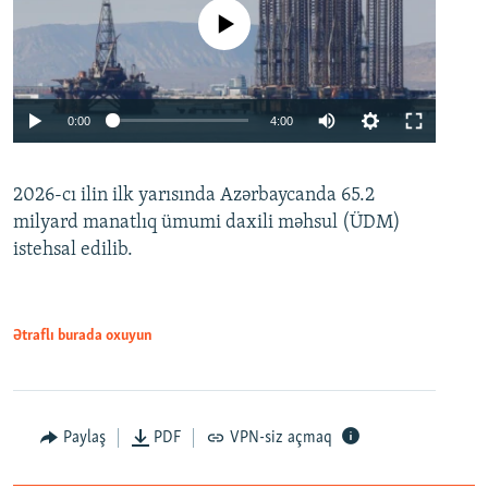
No media source currently available
Auto
0:00
4:00
240p
2026-cı ilin ilk yarısında Azərbaycanda 65.2
360p
milyard manatlıq ümumi daxili məhsul (ÜDM)
480p
Auto
240p
360p
480p
istehsal edilib.
720p
720p
1080p
1080p
Ətraflı burada oxuyun
Paylaş
PDF
VPN-siz açmaq