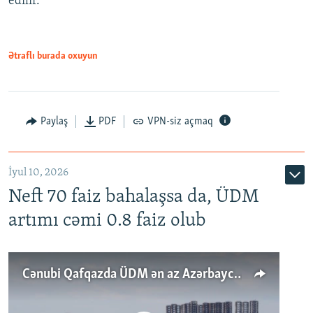
edilir.
Ətraflı burada oxuyun
Paylaş
PDF
VPN-siz açmaq
İyul 10, 2026
Neft 70 faiz bahalaşsa da, ÜDM
artımı cəmi 0.8 faiz olub
Cənubi Qafqazda ÜDM ən az Azərbaycanda artır: Qonşuları niyə Bakını qabaqlaya bilir?