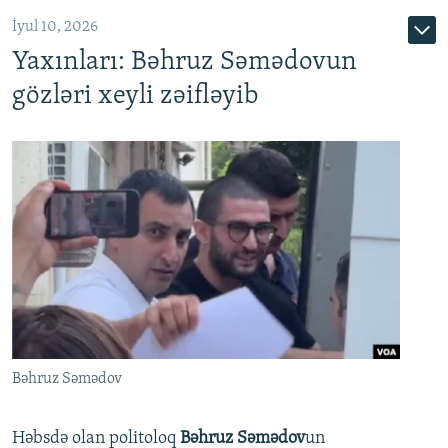
İyul 10, 2026
Yaxınları: Bəhruz Səmədovun
gözləri xeyli zəifləyib
Bəhruz Səmədov
Həbsdə olan politoloq
Bəhruz Səmədov
un