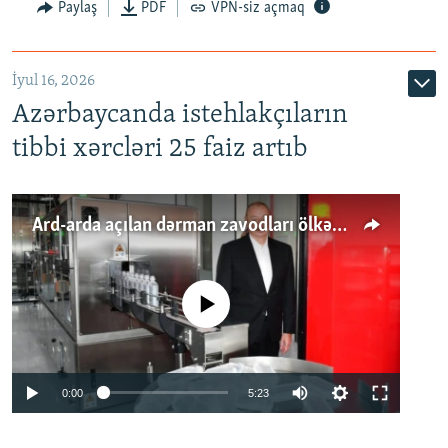
Paylaş
PDF
VPN-siz açmaq
İyul 16, 2026
Azərbaycanda istehlakçıların
tibbi xərcləri 25 faiz artıb
Ard-arda açılan dərman zavodları ölkənin tələbatını ödəyirmi?
No media source currently available
Auto
0:00
5:23
240p