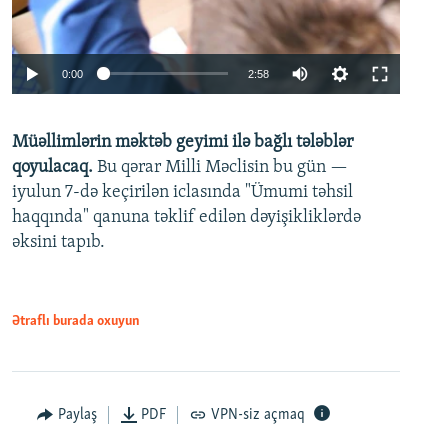
Auto
0:00
2:58
240p
Müəllimlərin məktəb geyimi ilə bağlı tələblər
360p
qoyulacaq.
Bu qərar Milli Məclisin bu gün —
480p
iyulun 7-də keçirilən iclasında "Ümumi təhsil
720p
haqqında" qanuna təklif edilən dəyişikliklərdə
əksini tapıb.
1080p
Ətraflı burada oxuyun
Auto
240p
360p
480p
Paylaş
PDF
VPN-siz açmaq