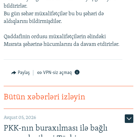
bildirirlər.
İNFOQRAFIKA
AZƏRBAYCAN ƏDƏBIYYATI KITABXANASI
MISSIYAMIZ
BIZI IZLƏ
Bu gün səhər müxalifətçilər bu bu şəhəri də
KARIKATURA
İSLAM VƏ DEMOKRATIYA
PEŞƏ ETIKASI VƏ JURNALISTIKA STANDARTLARIMIZ
aldıqlarını bildirmişdilər.
İZ - MƏDƏNIYYƏT PROQRAMI
MATERIALLARIMIZDAN ISTIFADƏ
Qaddafinin ordusu müxalifətçilərin əlindəki
AZADLIQRADIOSU MOBIL TELEFONUNUZDA
RFE/RL-in bütün saytları
Mısrata şəhərinə hücumlarını da davam etdirirlər.
BIZIMLƏ ƏLAQƏ
XƏBƏR BÜLLETENLƏRIMIZ
Paylaş
VPN-siz açmaq
Bütün xəbərləri izləyin
Avqust 05, 2026
PKK-nın buraxılması ilə bağlı