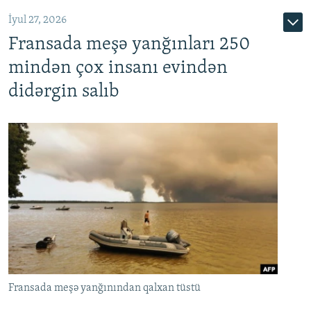
İyul 27, 2026
Fransada meşə yanğınları 250
mindən çox insanı evindən
didərgin salıb
Fransada meşə yanğınından qalxan tüstü