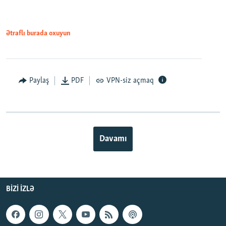
Ətraflı burada oxuyun
Paylaş
PDF
VPN-siz açmaq
Davamı
BIZI IZLƏ