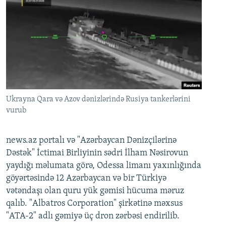
Ukrayna Qara və Azov dənizlərində Rusiya tankerlərini
vurub
news.az portalı və "Azərbaycan Dənizçilərinə
Dəstək" İctimai Birliyinin sədri İlham Nəsirovun
yaydığı məlumata görə, Odessa limanı yaxınlığında
göyərtəsində 12 Azərbaycan və bir Türkiyə
vətəndaşı olan quru yük gəmisi hücuma məruz
qalıb. "Albatros Corporation" şirkətinə məxsus
"ATA-2" adlı gəmiyə üç dron zərbəsi endirilib.