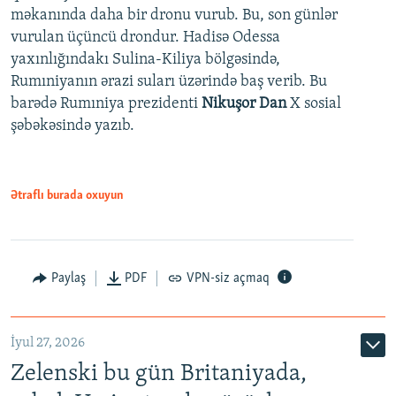
məkanında daha bir dronu vurub. Bu, son günlər
vurulan üçüncü drondur. Hadisə Odessa
yaxınlığındakı Sulina-Kiliya bölgəsində,
Rumıniyanın ərazi suları üzərində baş verib. Bu
barədə Rumıniya prezidenti
Nikuşor Dan
X sosial
şəbəkəsində yazıb.
Ətraflı burada oxuyun
Paylaş
PDF
VPN-siz açmaq
İyul 27, 2026
Zelenski bu gün Britaniyada,