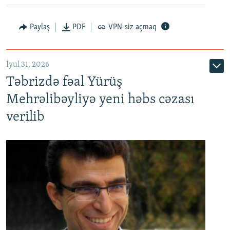
Paylaş
PDF
VPN-siz açmaq
İyul 31, 2026
Təbrizdə fəal Yürüş
Mehrəlibəyliyə yeni həbs cəzası
verilib