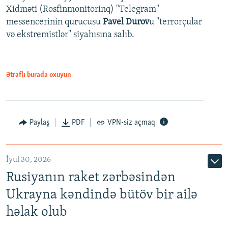
Xidməti (Rosfinmonitorinq) "Telegram"
messencerinin qurucusu
Pavel Durov
u "terrorçular
və ekstremistlər" siyahısına salıb.
Ətraflı burada oxuyun
Paylaş
PDF
VPN-siz açmaq
İyul 30, 2026
Rusiyanın raket zərbəsindən
Ukrayna kəndində bütöv bir ailə
həlak olub