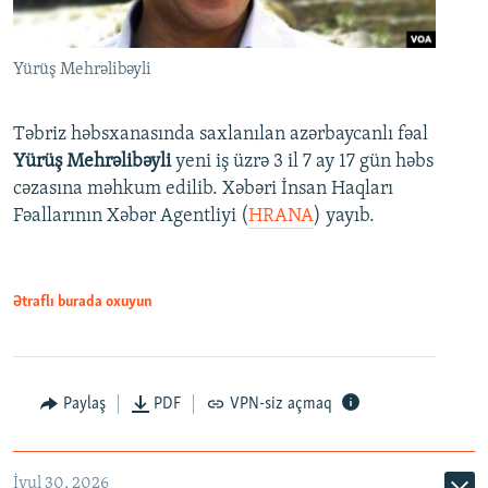
Yürüş Mehrəlibəyli
Təbriz həbsxanasında saxlanılan azərbaycanlı fəal
Yürüş Mehrəlibəyli
yeni iş üzrə 3 il 7 ay 17 gün həbs
cəzasına məhkum edilib. Xəbəri İnsan Haqları
Fəallarının Xəbər Agentliyi (
HRANA
) yayıb.
Ətraflı burada oxuyun
Paylaş
PDF
VPN-siz açmaq
İyul 30, 2026