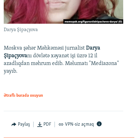
Darya Şipaçyova
Moskva şəhər Məhkəməsi jurnalist
Darya
Şipaçyova
nı dövlətə xəyanət işi üzrə 12 il
azadlıqdan məhrum edib. Məlumatı "Mediazona"
yayıb.
Ətraflı burada oxuyun
Paylaş
PDF
VPN-siz açmaq