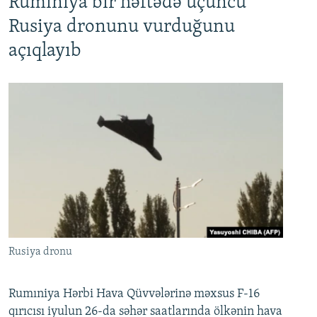
Rumıniya bir həftədə üçüncü
Rusiya dronunu vurduğunu
açıqlayıb
Rusiya dronu
Rumıniya Hərbi Hava Qüvvələrinə məxsus F-16
qırıcısı iyulun 26-da səhər saatlarında ölkənin hava