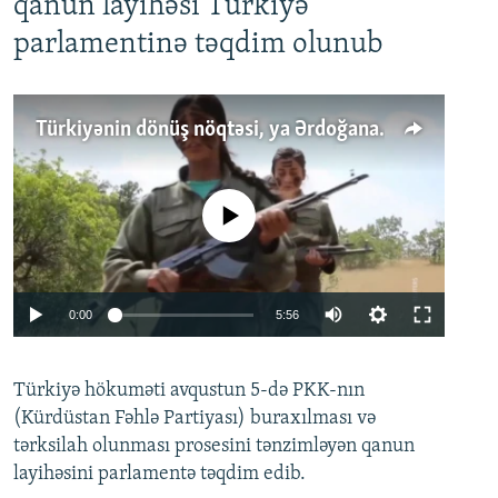
qanun layihəsi Türkiyə
parlamentinə təqdim olunub
Türkiyənin dönüş nöqtəsi, ya Ərdoğana üçüncü şans: PKK ilə qəfil barışıq nə deməkdir?
No media source currently available
Auto
0:00
5:56
240p
Türkiyə hökuməti avqustun 5-də PKK-nın
360p
(Kürdüstan Fəhlə Partiyası) buraxılması və
480p
Auto
240p
360p
480p
tərksilah olunması prosesini tənzimləyən qanun
720p
layihəsini parlamentə təqdim edib.
720p
1080p