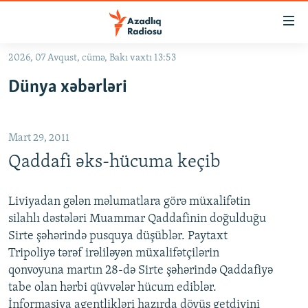
Keçid
linkləri
Əsas
2026, 07 Avqust, cümə, Bakı vaxtı 13:53
məzmuna
GÜNDƏM
Dünya xəbərləri
qayıt
#İZAHLA
Əsas
KORRUPSIOMETR
naviqasiyaya
Mart 29, 2011
qayıt
#ƏSLINDƏ
Axtarışa
Qaddafi əks-hücuma keçib
FƏRQƏ BAX
keç
QANUNI DOĞRU
Liviyadan gələn məlumatlara görə müxalifətin
silahlı dəstələri Muammar Qaddafinin doğulduğu
ARAŞDIRMA
Sirte şəhərində pusquya düşüblər. Paytaxt
MULTIMEDIA
Tripoliyə tərəf irəliləyən müxalifətçilərin
qonvoyuna martın 28-də Sirte şəhərində Qaddafiyə
RADIO ARXIV
VIDEO
tabe olan hərbi qüvvələr hücum ediblər.
HAQQIMIZDA
FOTOQALEREYA
OXU ZALI
İnformasiya agentlikləri hazırda döyüş getdiyini