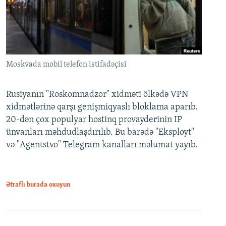
Moskvada mobil telefon istifadəçisi
Rusiyanın "Roskomnadzor" xidməti ölkədə VPN
xidmətlərinə qarşı genişmiqyaslı bloklama aparıb.
20-dən çox populyar hostinq provayderinin IP
ünvanları məhdudlaşdırılıb. Bu barədə "Eksployt"
və "Agentstvo" Telegram kanalları məlumat yayıb.
Ətraflı burada oxuyun