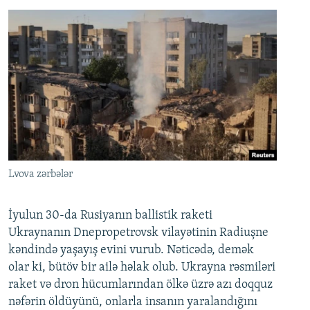
Lvova zərbələr
İyulun 30-da Rusiyanın ballistik raketi
Ukraynanın Dnepropetrovsk vilayətinin Radiuşne
kəndində yaşayış evini vurub. Nəticədə, demək
olar ki, bütöv bir ailə həlak olub. Ukrayna rəsmiləri
raket və dron hücumlarından ölkə üzrə azı doqquz
nəfərin öldüyünü, onlarla insanın yaralandığını