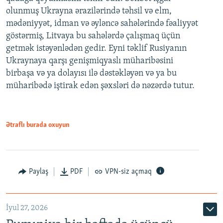
olunmuş Ukrayna ərazilərində təhsil və elm,
mədəniyyət, idman və əyləncə sahələrində fəaliyyət
göstərmiş, Litvaya bu sahələrdə çalışmaq üçün
getmək istəyənlədən gedir. Eyni təklif Rusiyanın
Ukraynaya qarşı genişmiqyaslı müharibəsini
birbaşa və ya dolayısı ilə dəstəkləyən və ya bu
müharibədə iştirak edən şəxsləri də nəzərdə tutur.
Ətraflı burada oxuyun
Paylaş
PDF
VPN-siz açmaq
İyul 27, 2026