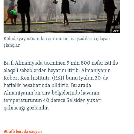
Kölndə yay istisindən qorunmaq məqsədilə su çiləyən
şlanqlar
Bu il Almaniyada təxminən 9 min 800 nəfər isti ilə
əlaqəli səbəblərdən həyatını itirib. Almaniyanın
Robert Kox İnstitutu (RKI) bunu iyulun 30-da
həftəlik hesabatında bildirib. Bu arada
Almaniyanın bir sıra bölgələrində havanın
temperaturunun 40 dərəcə Selsidən yuxarı
qalxacağı gözlənilir.
Ətraflı burada oxuyun