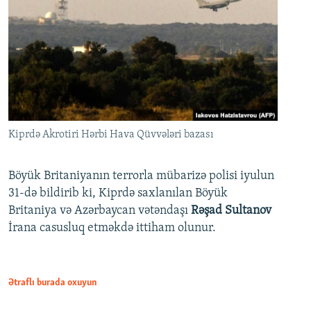
Kiprdə Akrotiri Hərbi Hava Qüvvələri bazası
Böyük Britaniyanın terrorla mübarizə polisi iyulun
31-də bildirib ki, Kiprdə saxlanılan Böyük
Britaniya və Azərbaycan vətəndaşı
Rəşad Sultanov
İrana casusluq etməkdə ittiham olunur.
Ətraflı burada oxuyun