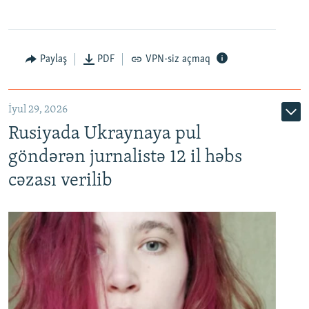
Paylaş
PDF
VPN-siz açmaq
İyul 29, 2026
Rusiyada Ukraynaya pul
göndərən jurnalistə 12 il həbs
cəzası verilib