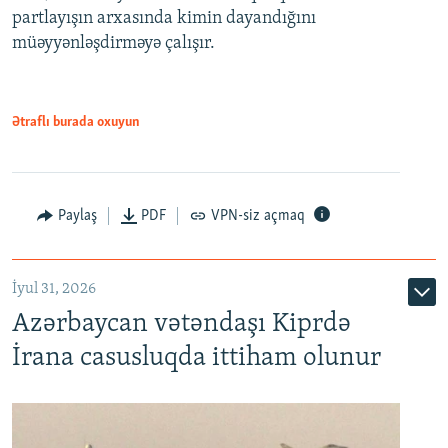
partlayışın arxasında kimin dayandığını
müəyyənləşdirməyə çalışır.
Ətraflı burada oxuyun
Paylaş
PDF
VPN-siz açmaq
İyul 31, 2026
Azərbaycan vətəndaşı Kiprdə
İrana casusluqda ittiham olunur