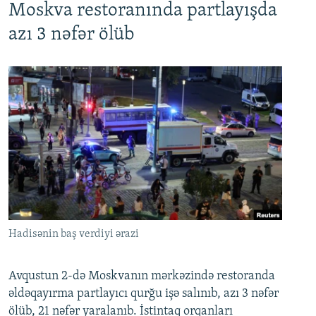
Moskva restoranında partlayışda
azı 3 nəfər ölüb
Hadisənin baş verdiyi ərazi
Avqustun 2-də Moskvanın mərkəzində restoranda
əldəqayırma partlayıcı qurğu işə salınıb, azı 3 nəfər
ölüb, 21 nəfər yaralanıb. İstintaq orqanları