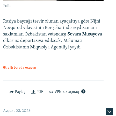
Polis
Rusiya bayrağı təsvir olunan ayaqaltıya görə Nijni
Novqorod vilayətinin Bor şəhərində reyd zamanı
saxlanılan Özbəkistan vətəndaşı
Sevara Musayeva
ölkəsinə deportasiya ediləcək. Məlumatı
Özbəkistanın Miqrasiya Agentliyi yayıb.
Ətraflı burada oxuyun
Paylaş
PDF
VPN-siz açmaq
Avqust 03, 2026