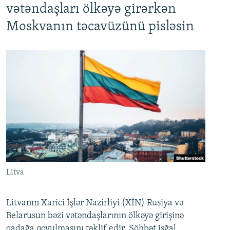
vətəndaşları ölkəyə girərkən
Moskvanın təcavüzünü pisləsin
Litva
Litvanın Xarici İşlər Nazirliyi (XİN) Rusiya və
Belarusun bəzi vətəndaşlarının ölkəyə girişinə
qadağa qoyulmasını təklif edir. Söhbət işğal