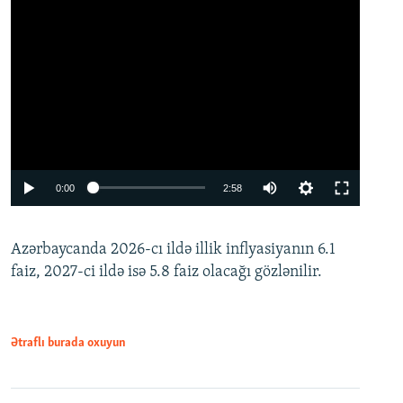
Auto
0:00
2:58
240p
Azərbaycanda 2026-cı ildə illik inflyasiyanın 6.1
360p
faiz, 2027-ci ildə isə 5.8 faiz olacağı gözlənilir.
480p
720p
1080p
Ətraflı burada oxuyun