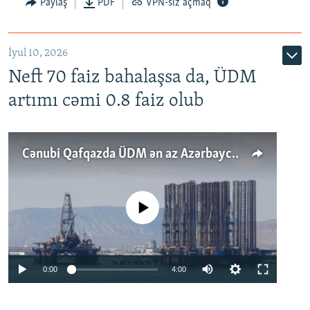
Paylaş
PDF
VPN-siz açmaq
İyul 10, 2026
Neft 70 faiz bahalaşsa da, ÜDM
artımı cəmi 0.8 faiz olub
Cənubi Qafqazda ÜDM ən az Azərbaycanda artır: Qonşuları niyə Bakını qabaqlaya bilir?
No media source currently available
Auto
0:00
4:00
240p