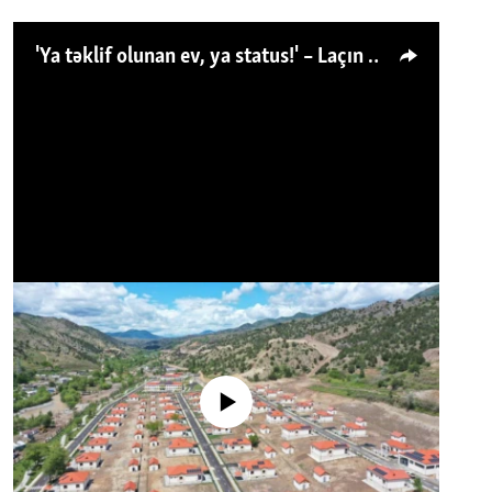
'Ya təklif olunan ev, ya status!' – Laçın köçkünü: 'Laçından başqa heç hara!'
No media source currently available