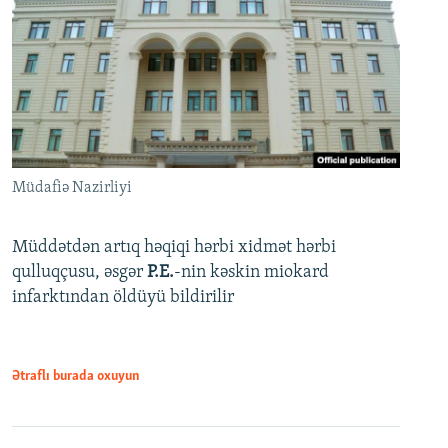
Müdafiə Nazirliyi
Müddətdən artıq həqiqi hərbi xidmət hərbi
qulluqçusu, əsgər
P.E.
-nin kəskin miokard
infarktından öldüyü bildirilir
Ətraflı burada oxuyun