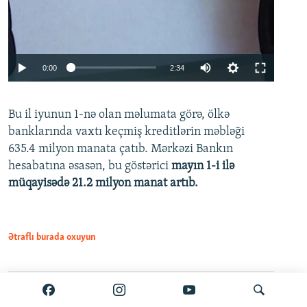
Auto
0:00
2:34
240p
Bu il iyunun 1-nə olan məlumata görə, ölkə
360p
banklarında vaxtı keçmiş kreditlərin məbləği
480p
635.4 milyon manata çatıb. Mərkəzi Bankın
720p
hesabatına əsasən, bu göstərici
mayın 1-i ilə
müqayisədə 21.2 milyon manat artıb.
1080p
Ətraflı burada oxuyun
Auto
240p
360p
480p
Paylaş
PDF
VPN-siz açmaq