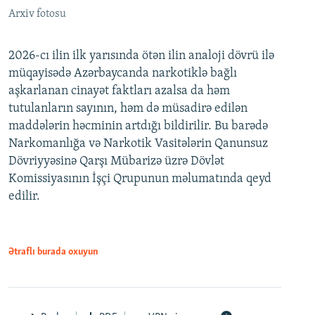
Arxiv fotosu
2026-cı ilin ilk yarısında ötən ilin analoji dövrü ilə
müqayisədə Azərbaycanda narkotiklə bağlı
aşkarlanan cinayət faktları azalsa da həm
tutulanların sayının, həm də müsadirə edilən
maddələrin həcminin artdığı bildirilir. Bu barədə
Narkomanlığa və Narkotik Vasitələrin Qanunsuz
Dövriyyəsinə Qarşı Mübarizə üzrə Dövlət
Komissiyasının İşçi Qrupunun məlumatında qeyd
edilir.
Ətraflı burada oxuyun