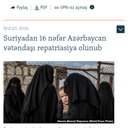
Paylaş
PDF
VPN-siz açmaq
İyul 20, 2026
Auto
240p
360p
480p
Suriyadan 16 nəfər Azərbaycan
720p
1080p
vətəndaşı repatriasiya olunub