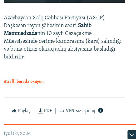
240p
Azərbaycan Xalq Cəbhəsi Partiyası (AXCP)
360p
Daşkəsən rayon şöbəsinin sədri
Sahib
480p
Auto
240p
360p
480p
Məmmədzadə
nin 10 saylı Cəzaçəkmə
720p
Müəssisəsində cərimə kamerasına (kars) salındığı
720p
1080p
və buna etiraz olaraq aclıq aksiyasına başladığı
1080p
bildirilir.
Ətraflı burada oxuyun
Paylaş
PDF
VPN-siz açmaq
İyul 07, 2026