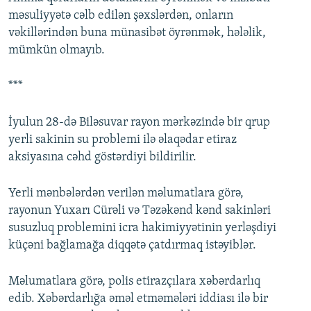
məsuliyyətə cəlb edilən şəxslərdən, onların
vəkillərindən buna münasibət öyrənmək, hələlik,
mümkün olmayıb.
***
İyulun 28-də Biləsuvar rayon mərkəzində bir qrup
yerli sakinin su problemi ilə əlaqədar etiraz
aksiyasına cəhd göstərdiyi bildirilir.
Yerli mənbələrdən verilən məlumatlara görə,
rayonun Yuxarı Cürəli və Təzəkənd kənd sakinləri
susuzluq problemini icra hakimiyyətinin yerləşdiyi
küçəni bağlamağa diqqətə çatdırmaq istəyiblər.
Məlumatlara görə, polis etirazçılara xəbərdarlıq
edib. Xəbərdarlığa əməl etməmələri iddiası ilə bir