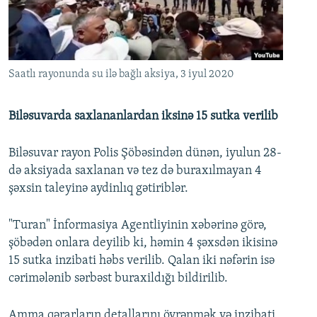
İNFOQRAFIKA
AZƏRBAYCAN ƏDƏBIYYATI KITABXANASI
MISSIYAMIZ
BIZI IZLƏ
KARIKATURA
İSLAM VƏ DEMOKRATIYA
PEŞƏ ETIKASI VƏ JURNALISTIKA STANDARTLARIMIZ
İZ - MƏDƏNIYYƏT PROQRAMI
MATERIALLARIMIZDAN ISTIFADƏ
Saatlı rayonunda su ilə bağlı aksiya, 3 iyul 2020
AZADLIQRADIOSU MOBIL TELEFONUNUZDA
RFE/RL-in bütün saytları
BIZIMLƏ ƏLAQƏ
Biləsuvarda saxlananlardan iksinə 15 sutka verilib
XƏBƏR BÜLLETENLƏRIMIZ
Biləsuvar rayon Polis Şöbəsindən dünən, iyulun 28-
də aksiyada saxlanan və tez də buraxılmayan 4
şəxsin taleyinə aydinlıq gətiriblər.
"Turan" İnformasiya Agentliyinin xəbərinə görə,
şöbədən onlara deyilib ki, həmin 4 şəxsdən ikisinə
15 sutka inzibati həbs verilib. Qalan iki nəfərin isə
cərimələnib sərbəst buraxildığı bildirilib.
Amma qərarların detallarını öyrənmək və inzibati