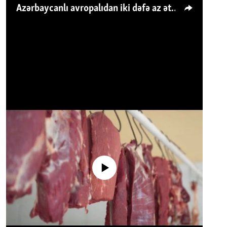
Azərbaycanlı avropalıdan iki dəfə az ət yeyir, amma... 'Qiymət artımı qaçılmazdır'
No media source currently available