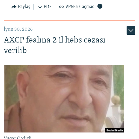
Paylaş
PDF
VPN-siz açmaq
İyun 30, 2026
AXCP fəalına 2 il həbs cəzası
verilib
Vüqar Qədirli