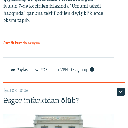
480p
iyulun 7-də keçirilən iclasında "Ümumi təhsil
720p
haqqında" qanuna təklif edilən dəyişikliklərdə
əksini tapıb.
1080p
Ətraflı burada oxuyun
Auto
240p
360p
480p
Paylaş
PDF
VPN-siz açmaq
720p
1080p
İyul 03, 2026
Əsgər infarktdan ölüb?