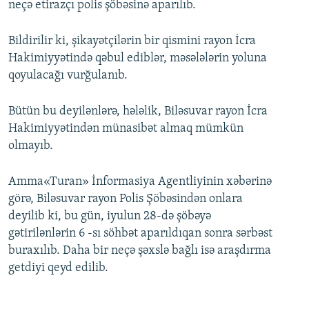
neçə etirazçı polis şöbəsinə aparılıb.
Bildirilir ki, şikayətçilərin bir qismini rayon İcra
Hakimiyyətində qəbul ediblər, məsələlərin yoluna
qoyulacağı vurğulanıb.
Bütün bu deyilənlərə, hələlik, Biləsuvar rayon İcra
Hakimiyyətindən münasibət almaq mümkün
olmayıb.
Amma«Turan» İnformasiya Agentliyinin xəbərinə
görə, Biləsuvar rayon Polis Şöbəsindən onlara
deyilib ki, bu gün, iyulun 28-də şöbəyə
gətirilənlərin 6 -sı söhbət aparıldıqan sonra sərbəst
buraxılıb. Daha bir neçə şəxslə bağlı isə araşdırma
getdiyi qeyd edilib.