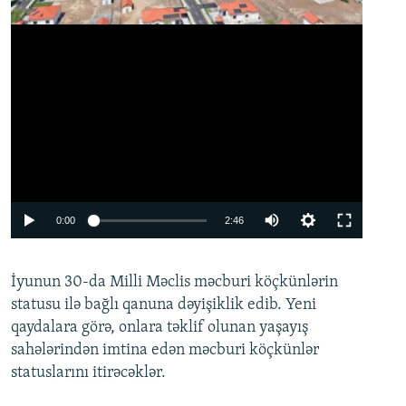
Auto
0:00
2:46
240p
İyunun 30-da Milli Məclis məcburi köçkünlərin
360p
statusu ilə bağlı qanuna dəyişiklik edib. Yeni
480p
qaydalara görə, onlara təklif olunan yaşayış
720p
sahələrindən imtina edən məcburi köçkünlər
statuslarını itirəcəklər.
1080p