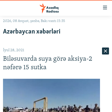
Keçid
linkləri
Əsas
2026, 08 Avqust, şənbə, Bakı vaxtı 15:35
məzmuna
GÜNDƏM
Azərbaycan xəbərləri
qayıt
#İZAHLA
Əsas
KORRUPSIOMETR
naviqasiyaya
İyul 28, 2021
qayıt
#ƏSLINDƏ
Axtarışa
Biləsuvarda suya görə aksiya-2
FƏRQƏ BAX
keç
nəfərə 15 sutka
QANUNI DOĞRU
ARAŞDIRMA
MULTIMEDIA
RADIO ARXIV
VIDEO
HAQQIMIZDA
FOTOQALEREYA
OXU ZALI