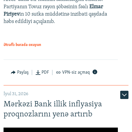
Partiyanın Tovuz rayon şöbəsinin fəalı
Elmar
Piriyev
in 10 sutka müddətinə inzibati qaydada
həbs edildiyi açıqlanıb.
Ətraflı burada oxuyun
Paylaş
PDF
VPN-siz açmaq
İyul 31, 2026
Mərkəzi Bank illik inflyasiya
proqnozlarını yenə artırıb