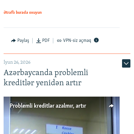
Ətraflı burada oxuyun
Auto
240p
360p
480p
Paylaş
PDF
VPN-siz açmaq
720p
1080p
İyun 26, 2026
Azərbaycanda problemli
kreditlər yenidən artır
Problemli kreditlər azalmır, artır