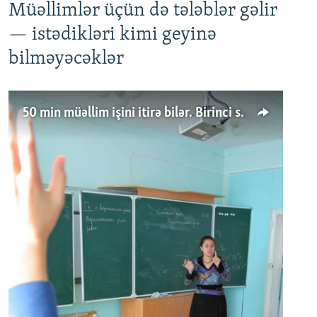
Müəllimlər üçün də tələblər gəlir
— istədikləri kimi geyinə
bilməyəcəklər
50 min müəllim işini itirə bilər. Birinci sinfə gedənlər azalır