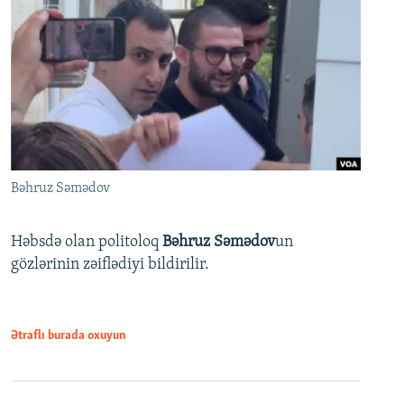
Bəhruz Səmədov
Həbsdə olan politoloq
Bəhruz Səmədov
un
gözlərinin zəiflədiyi bildirilir.
Ətraflı burada oxuyun