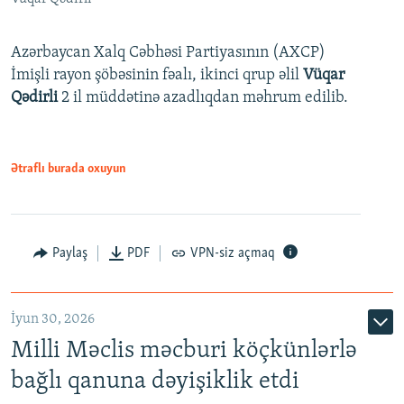
Azərbaycan Xalq Cəbhəsi Partiyasının (AXCP)
İmişli rayon şöbəsinin fəalı, ikinci qrup əlil
Vüqar
Qədirli
2 il müddətinə azadlıqdan məhrum edilib.
Ətraflı burada oxuyun
Paylaş
PDF
VPN-siz açmaq
İyun 30, 2026
Milli Məclis məcburi köçkünlərlə
bağlı qanuna dəyişiklik etdi