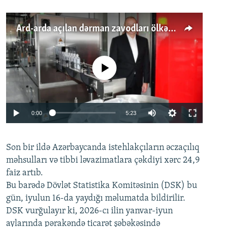
Ard-arda açılan dərman zavodları ölkənin tələbatını ödəyirmi?
No media source currently available
Auto
0:00
5:23
240p
Son bir ildə Azərbaycanda istehlakçıların
360p
əczaçılıq
məhsulları və tibbi ləvazimatlara çəkdiyi xərc 24,9
480p
Auto
240p
360p
480p
faiz artıb.
720p
Bu barədə Dövlət Statistika Komitəsinin (DSK) bu
720p
1080p
gün, iyulun 16-da yaydığı məlumatda bildirilir.
1080p
DSK vurğulayır ki, 2026-cı ilin yanvar-iyun
aylarında pərakəndə ticarət şəbəkəsində