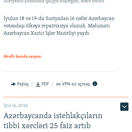
Suriyanın şimalında qaçqın düşərgəsi, arxiv fotosu
İyulun 18 və 19-da Suriyadan 16 nəfər Azərbaycan
vətəndaşı ölkəyə repatriasiya olunub. Məlumatı
Azərbaycan Xarici İşlər Nazirliyi yayıb.
Ətraflı burada oxuyun
Paylaş
PDF
VPN-siz açmaq
İyul 16, 2026
Azərbaycanda istehlakçıların
tibbi xərcləri 25 faiz artıb