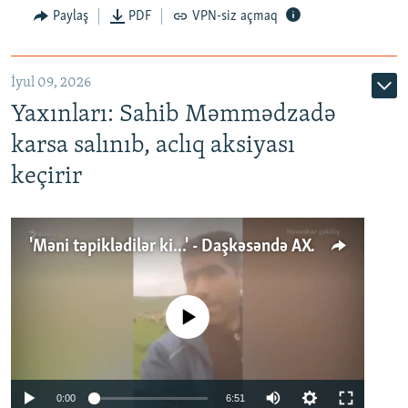
Paylaş
PDF
VPN-siz açmaq
İyul 09, 2026
Yaxınları: Sahib Məmmədzadə
karsa salınıb, aclıq aksiyası
keçirir
'Məni təpiklədilər ki...' - Daşkəsəndə AXCP fəalının yaxınları onun həbsinə etiraz edirlər
No media source currently available
Auto
0:00
6:51