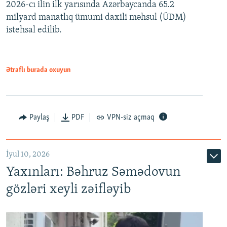
2026-cı ilin ilk yarısında Azərbaycanda 65.2
360p
milyard manatlıq ümumi daxili məhsul (ÜDM)
480p
Auto
240p
360p
480p
istehsal edilib.
720p
720p
1080p
1080p
Ətraflı burada oxuyun
Paylaş
PDF
VPN-siz açmaq
İyul 10, 2026
Yaxınları: Bəhruz Səmədovun
gözləri xeyli zəifləyib