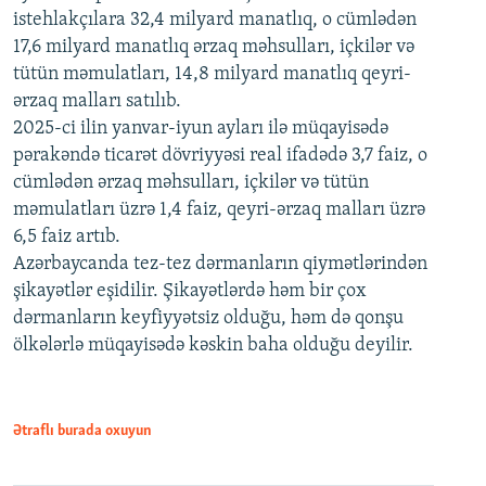
istehlakçılara 32,4 milyard manatlıq, o cümlədən
17,6 milyard manatlıq ərzaq məhsulları, içkilər və
tütün məmulatları, 14,8 milyard manatlıq qeyri-
ərzaq malları satılıb.
2025-ci ilin yanvar-iyun ayları ilə müqayisədə
pərakəndə ticarət dövriyyəsi real ifadədə 3,7 faiz, o
cümlədən ərzaq məhsulları, içkilər və tütün
məmulatları üzrə 1,4 faiz, qeyri-ərzaq malları üzrə
6,5 faiz artıb.
Azərbaycanda tez-tez dərmanların qiymətlərindən
şikayətlər eşidilir. Şikayətlərdə həm bir çox
dərmanların keyfiyyətsiz olduğu, həm də qonşu
ölkələrlə müqayisədə kəskin baha olduğu deyilir.
Ətraflı burada oxuyun