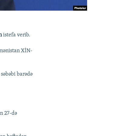
n
istefa verib.
rmənistan XİN-
n səbəbi barədə
ın 27-də