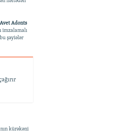
tən həftədən
Avet Adonts
n imzalamalı
bu şayiələr
çağırır
anın kürəkəni