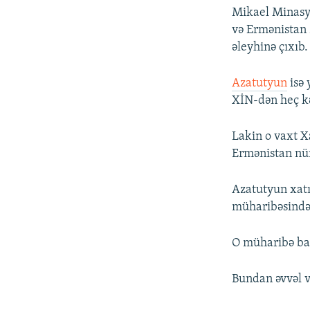
Mikael Minasya
və Ermənistan 
əleyhinə çıxıb.
Azatutyun
isə 
XİN-dən heç kə
Lakin o vaxt X
Ermənistan nüm
Azatutyun xatır
müharibəsindən
O müharibə başl
Bundan əvvəl v