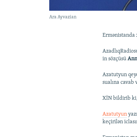
Ara Ayvazian
Ermənistanda xa
AzadlıqRadios
in sözçüsü
Ann
Azatutyun qeyd
sualına cavab 
XİN bildirib k
Azatutyun
yazı
keçirilən iclas