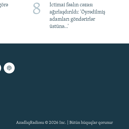
8
görə
İctimai fəalın cəzası
ağırlaşdırıldı: 'Öyrədilmiş
adamları göndərirlər
üstünə…'
AzadlıqRadiosu © 2026 Inc. | Bütün hüquqlar qorunur