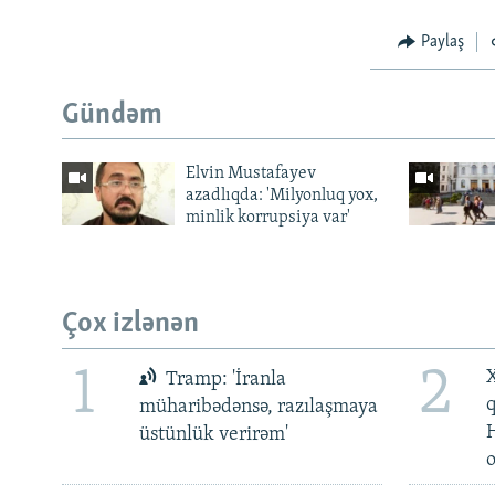
Paylaş
Gündəm
Elvin Mustafayev
azadlıqda: 'Milyonluq yox,
minlik korrupsiya var'
Çox izlənən
1
2
X
Tramp: 'İranla
müharibədənsə, razılaşmaya
üstünlük verirəm'