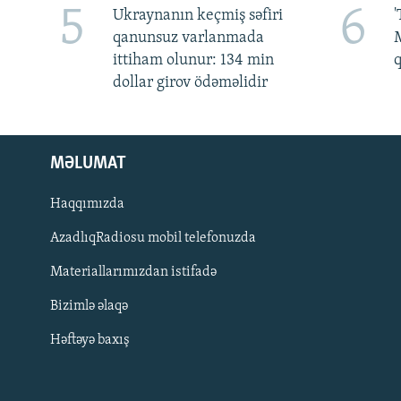
5
6
Ukraynanın keçmiş səfiri
'
qanunsuz varlanmada
M
ittiham olunur: 134 min
dollar girov ödəməlidir
MƏLUMAT
Haqqımızda
AzadlıqRadiosu mobil telefonuzda
Materiallarımızdan istifadə
BIZI IZLƏ
Bizimlə əlaqə
Həftəyə baxış
RFE/RL-in bütün saytları