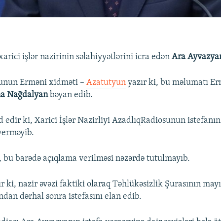
rici işlər nazirinin səlahiyyətlərini icra edən
Ara Ayvazya
unun Erməni xidməti –
Azatutyun
yazır ki, bu məlumatı E
a Nağdalyan
bəyan edib.
 edir ki, Xarici İşlər Nazirliyi AzadlıqRadiosunun istefanı
verməyib.
i, bu barədə açıqlama verilməsi nəzərdə tutulmayıb.
r ki, nazir əvəzi faktiki olaraq Təhlükəsizlik Şurasının may
ından dərhal sonra istefasını elan edib.