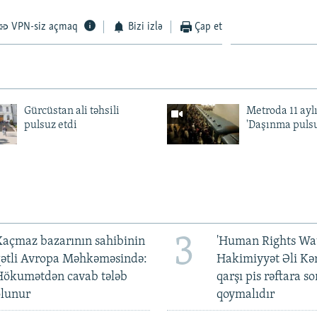
VPN-siz açmaq
Bizi izlə
Çap et
Gürcüstan ali təhsili
Metroda 11 aylı
pulsuz etdi
'Daşınma pulsu
3
açmaz bazarının sahibinin
'Human Rights Wat
qətli Avropa Məhkəməsində:
Hakimiyyət Əli Kə
Hökumətdən cavab tələb
qarşı pis rəftara so
olunur
qoymalıdır