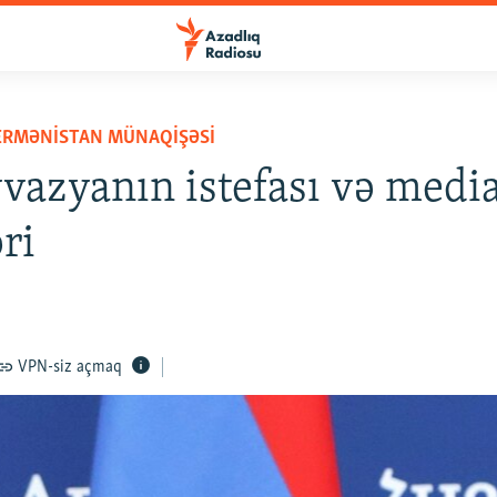
ERMƏNISTAN MÜNAQIŞƏSI
vazyanın istefası və medi
ri
VPN-siz açmaq