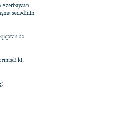
an Azərbaycan
laşma sənədinin
əqiqətən də
ermişdi ki,
ağ