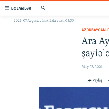
Keçid
BÖLMƏLƏR
linkləri
Axtar
Əsas
2026, 07 Avqust, cümə, Bakı vaxtı 03:30
GÜNDƏM
məzmuna
AZƏRBAYCAN-
#İZAHLA
qayıt
Əsas
Ara Ay
KORRUPSIOMETR
naviqasiyaya
#ƏSLINDƏ
qayıt
şayiələ
Axtarışa
FƏRQƏ BAX
keç
QANUNI DOĞRU
May 27, 2021
ARAŞDIRMA
Paylaş
MULTIMEDIA
RADIO ARXIV
VIDEO
HAQQIMIZDA
FOTOQALEREYA
OXU ZALI