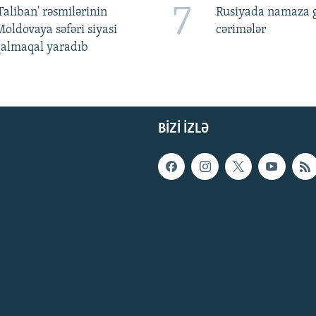
7
Taliban' rəsmilərinin
Rusiyada namaza 
oldovaya səfəri siyasi
cərimələr
qalmaqal yaradıb
BIZI IZLƏ