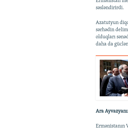
Ermənistan med
səsləndirirdi.
Azatutyun diqq
sərhədin delim
olduqları sənə
daha da güclə
Ara Ayvazyanın
Ermənistanın V