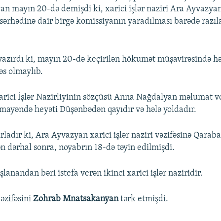
n mayın 20-də demişdi ki, xarici işlər naziri Ara Ayvazy
sərhədinə dair birgə komissiyanın yaradılması barədə razı
yazırdı ki, mayın 20-də keçirilən hökumət müşavirəsində h
s olmaylıb.
arici İşlər Nazirliyinin sözçüsü Anna Nağdalyan məlumat v
ayəndə heyəti Düşənbədən qayıdır və hələ yoldadır.
ladır ki, Ara Ayvazyan xarici işlər naziri vəzifəsinə Qarab
 dərhal sonra, noyabrın 18-də təyin edilmişdi.
anandan bəri istefa verən ikinci xarici işlər naziridir.
əzifəsini
Zohrab Mnatsakanyan
tərk etmişdi.