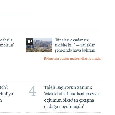
q fasilə:
'Binaları o qədər sıx
z olsun'
tikiblər ki...' — Küləklər
şəhərində hava böhranı
Bölmənin bütün materialları burada
4
ch':
Taleh Bağırovun xanımı:
rimliyə
'Məktəbdəki hadisədən əvvəl
n
oğlumun ölkədən çıxışına
qadağa qoyulmuşdu'