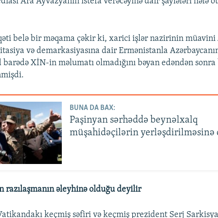
iası Ara Ayvazyanın istefa verəcəyinə dair şayiələri hələ ö
əti belə bir məqama çəkir ki, xarici işlər nazirinin müavini
itasiya və demarkasiyasına dair Ermənistanla Azərbaycanı
d barədə XİN-in məlumatı olmadığını bəyan edəndən sonra 
nmişdi.
BUNA DA BAX:
Paşinyan sərhəddə beynəlxalq
müşahidəçilərin yerləşdirilməsinə 
 razılaşmanın əleyhinə olduğu deyilir
atikandakı keçmiş səfiri və keçmiş prezident Serj Sarkisy