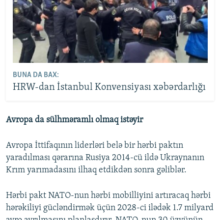
BUNA DA BAX:
HRW-dan İstanbul Konvensiyası xəbərdarlığı
Avropa da sülhməramlı olmaq istəyir
Avropa İttifaqının liderləri belə bir hərbi paktın
yaradılması qərarına Rusiya 2014-cü ildə Ukraynanın
Krım yarımadasını ilhaq etdikdən sonra gəliblər.
Hərbi pakt NATO-nun hərbi mobilliyini artıracaq hərbi
hərəkiliyi gücləndirmək üçün 2028-ci ilədək 1.7 milyard