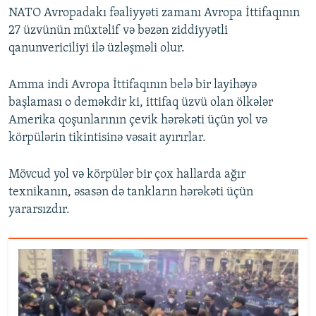
NATO Avropadakı fəaliyyəti zamanı Avropa İttifaqının
27 üzvünün müxtəlif və bəzən ziddiyyətli
qanunvericiliyi ilə üzləşməli olur.
Amma indi Avropa İttifaqının belə bir layihəyə
başlaması o deməkdir ki, ittifaq üzvü olan ölkələr
Amerika qoşunlarının çevik hərəkəti üçün yol və
körpülərin tikintisinə vəsait ayırırlar.
Mövcud yol və körpülər bir çox hallarda ağır
texnikanın, əsasən də tankların hərəkəti üçün
yararsızdır.