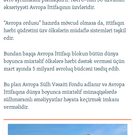
avro ayrılmasını planlaşdırır. NATO-nun 30 üzvünün
əksəriyyəti Avropa İttifaqının üzvləridir.
“Avropa ordusu” hazırda mövcud olmasa da, ittifaqın
hərbi qüdrətini üzv ölkələrin müdafiə sistemləri təşkil
edir.
Bundan başqa Avropa İttifaqı blokun bütün dünya
boyunca müxtəlif ölkələrə hərbi dəstək verməsi üçün
mart ayında 5 milyard avroluq büdcəni təsdiq edib.
Bu plan Avropa Sülh Vəsaiti Fondu adlanır və Avropa
İttifaqına dünya boyunca müxtəlif münaqişələrdə
sülhməramlı əməliyyatlar həyata keçirmək imkanı
verməlidir.