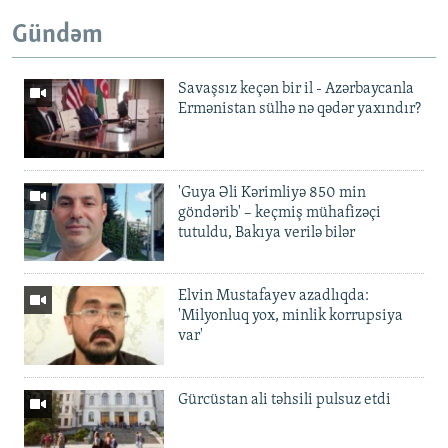
Gündəm
Savaşsız keçən bir il - Azərbaycanla
Ermənistan sülhə nə qədər yaxındır?
'Guya Əli Kərimliyə 850 min
göndərib' – keçmiş mühafizəçi
tutuldu, Bakıya verilə bilər
Elvin Mustafayev azadlıqda:
'Milyonluq yox, minlik korrupsiya
var'
Gürcüstan ali təhsili pulsuz etdi