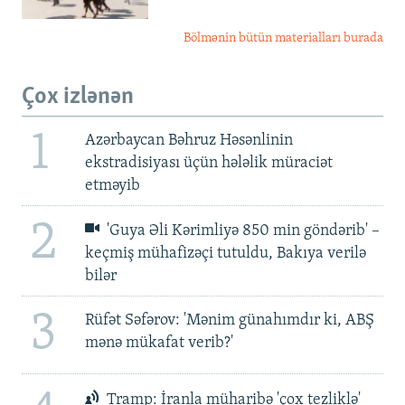
Bölmənin bütün materialları burada
Çox izlənən
1
Azərbaycan Bəhruz Həsənlinin
ekstradisiyası üçün hələlik müraciət
etməyib
2
'Guya Əli Kərimliyə 850 min göndərib' –
keçmiş mühafizəçi tutuldu, Bakıya verilə
bilər
3
Rüfət Səfərov: 'Mənim günahımdır ki, ABŞ
mənə mükafat verib?'
Tramp: İranla müharibə 'çox tezliklə'