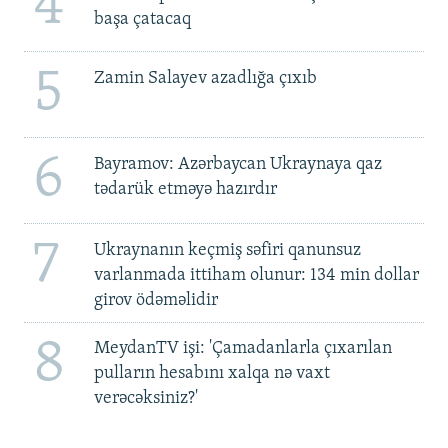
4
başa çatacaq
5
Zamin Salayev azadlığa çıxıb
6
Bayramov: Azərbaycan Ukraynaya qaz
tədarük etməyə hazırdır
7
Ukraynanın keçmiş səfiri qanunsuz
varlanmada ittiham olunur: 134 min dollar
girov ödəməlidir
8
MeydanTV işi: 'Çamadanlarla çıxarılan
pulların hesabını xalqa nə vaxt
verəcəksiniz?'