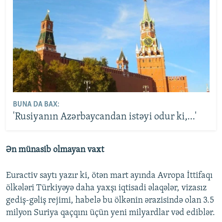
BUNA DA BAX:
'Rusiyanın Azərbaycandan istəyi odur ki,…'
Ən münasib olmayan vaxt
Euractiv saytı yazır ki, ötən mart ayında Avropa İttifaqı
ölkələri Türkiyəyə daha yaxşı iqtisadi əlaqələr, vizasız
gediş-gəliş rejimi, habelə bu ölkənin ərazisində olan 3.5
milyon Suriya qaçqını üçün yeni milyardlar vəd ediblər.