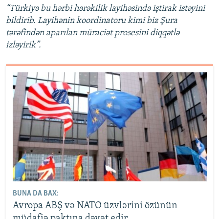
“Türkiyə bu hərbi hərəkilik layihəsində iştirak istəyini
bildirib. Layihənin koordinatoru kimi biz Şura
tərəfindən aparılan müraciət prosesini diqqətlə
izləyirik”.
BUNA DA BAX:
Avropa ABŞ və NATO üzvlərini özünün
müdafiə paktına dəvət edir