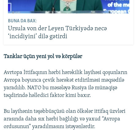
BUNA DA BAX:
Ursula von der Leyen Türkiyədə necə
‘incidiyini’ dilə gətirdi
Tanklar üçün yeni yol və körpülər
Avrtopa İttifaqının hərbi hərəkilik layihəsi qoşunların
Avropa boyunca çevik hərəkət etdirilməsi məqsədilə
yaradılıb. NATO bu məsələyə Rusiya ilə münaqişə
təqdirində həlledici faktor kimi baxır.
Bu layihənin təşəbbüsçüsü olan ölkələr ittifaq üzvləri
arasında daha sıx hərbi bağlılığı və yaxud “Avropa
ordusunun” yaradılmasını istəyənlərdir.