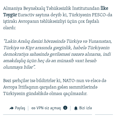
Almaniya Beynəlxalq Təhükəsizlik İnstitutundan
İlke
Toygür
Euractiv saytına deyib ki, Türkiyənin PESCO-da
iştirakı Avropanın təhlükəsizliyi üçün çox faydalı
olardı:
“Lakin Aralıq dənizi hövzəsində Türkiyə və Yunanıstan,
Türkiyə və Kipr arasında gərginlik, habelə Türkiyənin
demokratiya sahəsində geriləməsi nəzərə alınarsa, indi
əməkdaşlıq üçün heç də ən münasib vaxt hesab
olunmaya bilər”.
Bəzi şərhçilər isə bildirirlər ki, NATO-nun və eləcə də
Avropa İttifaqının qarşıdan gələn sammitlərində
Türkiyənin gündəlikdə olması qaçılmazdır.
Paylaş
VPN-siz açmaq
Bizi izlə