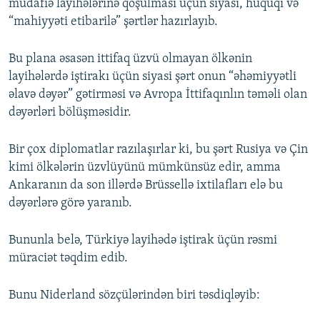
müdafiə layihələrinə qoşulması üçün siyasi, hüquqi və
“mahiyyəti etibarilə” şərtlər hazırlayıb.
Bu plana əsasən ittifaq üzvü olmayan ölkənin
layihələrdə iştirakı üçün siyasi şərt onun “əhəmiyyətli
əlavə dəyər” gətirməsi və Avropa İttifaqınlın təməli olan
dəyərləri bölüşməsidir.
Bir çox diplomatlar razılaşırlar ki, bu şərt Rusiya və Çin
kimi ölkələrin üzvlüyünü mümkünsüz edir, amma
Ankaranın da son illərdə Brüssellə ixtilafları elə bu
dəyərlərə görə yaranıb.
Bununla belə, Türkiyə layihədə iştirak üçün rəsmi
müraciət təqdim edib.
Bunu Niderland sözçülərindən biri təsdiqləyib: