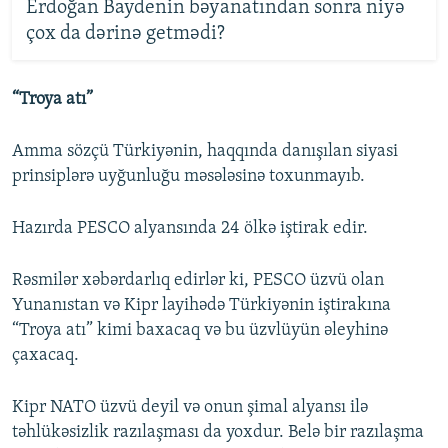
Erdoğan Baydenin bəyanatından sonra niyə
çox da dərinə getmədi?
“Troya atı”
Amma sözçü Türkiyənin, haqqında danışılan siyasi
prinsiplərə uyğunluğu məsələsinə toxunmayıb.
Hazırda PESCO alyansında 24 ölkə iştirak edir.
Rəsmilər xəbərdarlıq edirlər ki, PESCO üzvü olan
Yunanıstan və Kipr layihədə Türkiyənin iştirakına
“Troya atı” kimi baxacaq və bu üzvlüyün əleyhinə
çaxacaq.
Kipr NATO üzvü deyil və onun şimal alyansı ilə
təhlükəsizlik razılaşması da yoxdur. Belə bir razılaşma