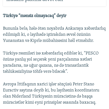
Türkiyə “mənsiz olmayacaq” deyir
Bununla belə, hələ ötən noyabrda Ankaraya xəbərdarlıq
edilmişdi ki, o layihədə iştirakdan əvvəl özünün
Yunanıstan və Kiprlə mübahisəsini həll etməlidir.
Türkiyə rəsmiləri isə xəbərdarlıq ediblər ki, “PESCO
özünə yanlış yol seçərək yeni parçalanma xətləri
yaradarsa, nə uğur qazana, nə də transatlantik
təhlükəsizliyinə töhfə verə biləcək”.
Avropa İttifaqının xarici işlər sözçüsü Peter Stano
Euractiv saytına deyib ki, bu layihənin koordinatoru
olan Niderland Türkiyənin müraciətinə də başqa
müraciətlər kimi eyni prinsiplər əsasında baxacaq.