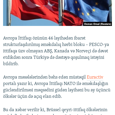
İNFOQRAFIKA
AZƏRBAYCAN ƏDƏBIYYATI KITABXANASI
MISSIYAMIZ
BIZI IZLƏ
KARIKATURA
İSLAM VƏ DEMOKRATIYA
PEŞƏ ETIKASI VƏ JURNALISTIKA STANDARTLARIMIZ
İZ - MƏDƏNIYYƏT PROQRAMI
MATERIALLARIMIZDAN ISTIFADƏ
AZADLIQRADIOSU MOBIL TELEFONUNUZDA
RFE/RL-in bütün saytları
Avropa İttifaqı özünün 46 layihədən ibarət
BIZIMLƏ ƏLAQƏ
strukturlaşdırılmış əməkdalıq hərbi bloku – PESCO-ya
ittifaqa üzv olmayan ABŞ, Kanada və Norveçi də dəvət
XƏBƏR BÜLLETENLƏRIMIZ
etdikdən sonra Türkiyə də dəstəyə qoşulmaq istəyini
bildirib.
Avropa məsələlərindən bəhs edən müstəqil
Euractiv
portalı yazır ki, Avropa İttifaqı NATO ilə əməkdaşlığın
gücləndirilməsi məqsədini güdən layihəni bu ay üçüncü
ölkələr üçün də açıq elan edib.
Bu da xəbər verilir ki, Brüssel qeyri-ittifaq ölkələrinin