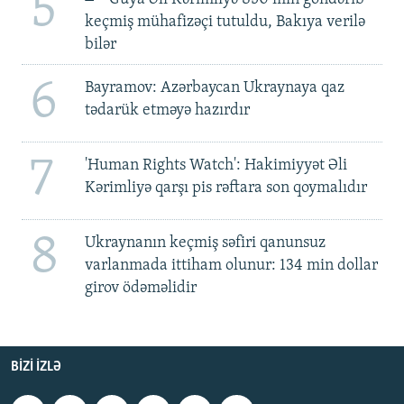
5
keçmiş mühafizəçi tutuldu, Bakıya verilə
bilər
6
Bayramov: Azərbaycan Ukraynaya qaz
tədarük etməyə hazırdır
7
'Human Rights Watch': Hakimiyyət Əli
Kərimliyə qarşı pis rəftara son qoymalıdır
8
Ukraynanın keçmiş səfiri qanunsuz
varlanmada ittiham olunur: 134 min dollar
girov ödəməlidir
BIZI IZLƏ