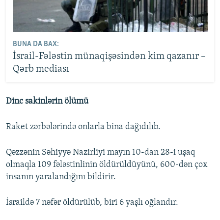
BUNA DA BAX:
İsrail-Fələstin münaqişəsindən kim qazanır –
Qərb mediası
Dinc sakinlərin ölümü
Raket zərbələrində onlarla bina dağıdılıb.
Qəzzənin Səhiyyə Nazirliyi mayın 10-dan 28-i uşaq
olmaqla 109 fələstinlinin öldürüldüyünü, 600-dən çox
insanın yaralandığını bildirir.
İsraildə 7 nəfər öldürülüb, biri 6 yaşlı oğlandır.