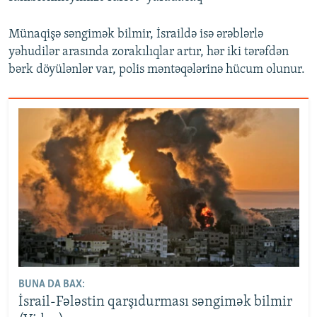
Münaqişə səngimək bilmir, İsraildə isə ərəblərlə
yəhudilər arasında zorakılıqlar artır, hər iki tərəfdən
bərk döyülənlər var, polis məntəqələrinə hücum olunur.
BUNA DA BAX:
İsrail-Fələstin qarşıdurması səngimək bilmir