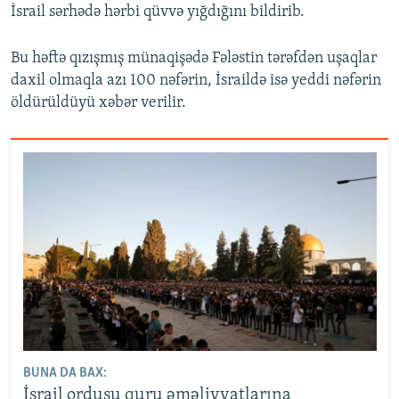
İsrail sərhədə hərbi qüvvə yığdığını bildirib.
Bu həftə qızışmış münaqişədə Fələstin tərəfdən uşaqlar
daxil olmaqla azı 100 nəfərin, İsraildə isə yeddi nəfərin
öldürüldüyü xəbər verilir.
BUNA DA BAX:
İsrail ordusu quru əməliyyatlarına