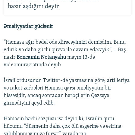
hazırlaşdığını deyir
Əməliyyatlar güclənir
“Həmasa ağır bədəl ödətdirəcəyimizi demişdim. Bunu
edirik və daha güclü qüvvə ilə davam edəcəyik”, – Baş
nazir
Bencamin Netanyahu
mayın 13-də
videomüraciətində deyib.
İsrail ordusunun Twitter-də yazmasına görə, artilleriya
və raket zərbələri Həmasa qarşı əməliyyatın bir
hissəsidir, ancaq sonradan hərbçilərin Qəzzəyə
girmədiyini qeyd edib.
Həmasın hərbi sözçüsü isə deyib ki, İsrailin quru
hücumu “düşmənin daha çox ölü əsgərinə və əsirinə
sahiblənməyimizə fürsət” yaradacaq