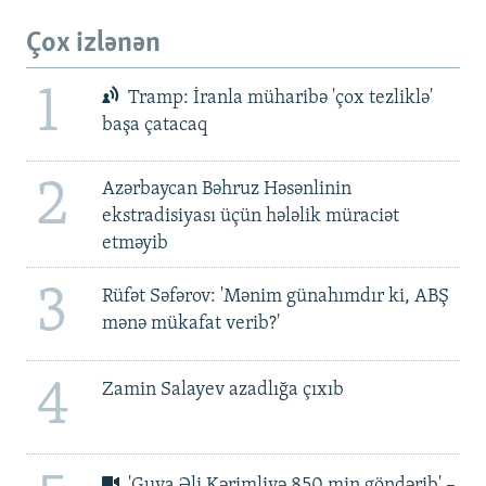
Çox izlənən
1
Tramp: İranla müharibə 'çox tezliklə'
başa çatacaq
2
Azərbaycan Bəhruz Həsənlinin
ekstradisiyası üçün hələlik müraciət
etməyib
3
Rüfət Səfərov: 'Mənim günahımdır ki, ABŞ
mənə mükafat verib?'
4
Zamin Salayev azadlığa çıxıb
'Guya Əli Kərimliyə 850 min göndərib' –