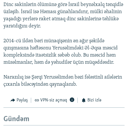
Dinc sakinlərin ölümünə görə İsrail beynəlxalq tənqidlə
üzləşib. İsrail isə Həması günahlandırır, mülki əhalinin
yaşadığı yerlərə raket atmaq dinc sakinlərinə təhlükə
yaratdığını deyir.
2014-cü ildən bəri münaqişənin ən ağır şəkildə
qızışmasına həftəsonu Yerusəlimdəki Əl-Əqsa məscid
kompleksində itaətsizlik səbəb olub. Bu məscid həm
müsəlmanlar, həm də yəhudilər üçün müqəddəsdir.
Narazılıq isə Şərqi Yerusəlimdən bəzi fələstinli ailələrin
çıxarıla biləcəyindən qaynaqlanıb.
Paylaş
VPN-siz açmaq
Bizi izlə
Gündəm