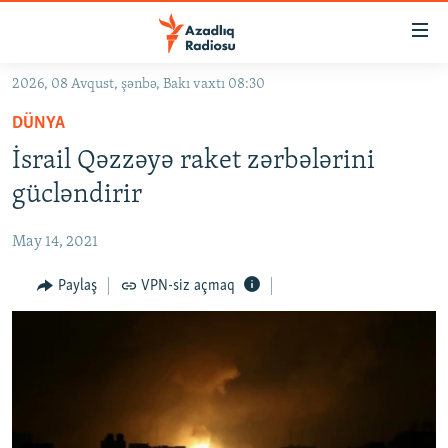
Keçid
linkləri
Əsas
2026, 08 Avqust, şənbə, Bakı vaxtı 08:30
məzmuna
GÜNDƏM
DÜNYA
qayıt
#İZAHLA
Əsas
İsrail Qəzzəyə raket zərbələrini
KORRUPSIOMETR
naviqasiyaya
gücləndirir
qayıt
#ƏSLINDƏ
Axtarışa
May 14, 2021
FƏRQƏ BAX
keç
QANUNI DOĞRU
Paylaş
VPN-siz açmaq
ARAŞDIRMA
MULTIMEDIA
RADIO ARXIV
VIDEO
HAQQIMIZDA
FOTOQALEREYA
OXU ZALI