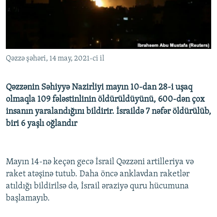
İNFOQRAFIKA
AZƏRBAYCAN ƏDƏBIYYATI KITABXANASI
MISSIYAMIZ
BIZI IZLƏ
KARIKATURA
İSLAM VƏ DEMOKRATIYA
PEŞƏ ETIKASI VƏ JURNALISTIKA STANDARTLARIMIZ
İZ - MƏDƏNIYYƏT PROQRAMI
MATERIALLARIMIZDAN ISTIFADƏ
Qəzzə şəhəri, 14 may, 2021-ci il
AZADLIQRADIOSU MOBIL TELEFONUNUZDA
RFE/RL-in bütün saytları
BIZIMLƏ ƏLAQƏ
Qəzzənin Səhiyyə Nazirliyi mayın 10-dan 28-i uşaq
XƏBƏR BÜLLETENLƏRIMIZ
olmaqla 109 fələstinlinin öldürüldüyünü, 600-dən çox
insanın yaralandığını bildirir. İsraildə 7 nəfər öldürülüb,
biri 6 yaşlı oğlandır
Mayın 14-nə keçən gecə İsrail Qəzzəni artilleriya və
raket atəşinə tutub. Daha öncə anklavdan raketlər
atıldığı bildirilsə də, İsrail əraziyə quru hücumuna
başlamayıb.