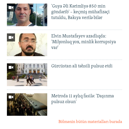
'Guya Əli Kərimliyə 850 min
göndərib' – keçmiş mühafizəçi
tutuldu, Bakıya verilə bilər
Elvin Mustafayev azadlıqda:
'Milyonluq yox, minlik korrupsiya
var'
Gürcüstan ali təhsili pulsuz etdi
Metroda 11 aylıq fasilə: 'Daşınma
pulsuz olsun'
Bölmənin bütün materialları burada