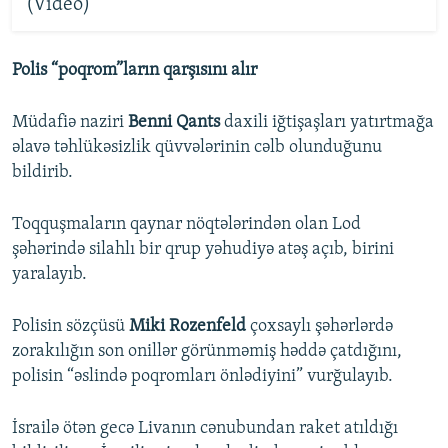
(Video)
Polis “poqrom”ların qarşısını alır
Müdafiə naziri
Benni Qants
daxili iğtişaşları yatırtmağa
əlavə təhlükəsizlik qüvvələrinin cəlb olunduğunu
bildirib.
Toqquşmaların qaynar nöqtələrindən olan Lod
şəhərində silahlı bir qrup yəhudiyə atəş açıb, birini
yaralayıb.
Polisin sözçüsü
Miki Rozenfeld
çoxsaylı şəhərlərdə
zorakılığın son onillər görünməmiş həddə çatdığını,
polisin “əslində poqromları önlədiyini” vurğulayıb.
İsrailə ötən gecə Livanın cənubundan raket atıldığı