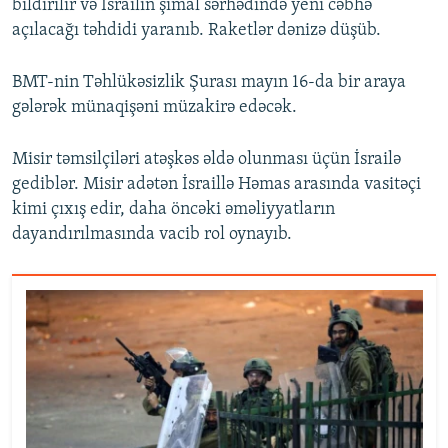
bildirilir və İsrailin şimal sərhədində yeni cəbhə
açılacağı təhdidi yaranıb. Raketlər dənizə düşüb.
BMT-nin Təhlükəsizlik Şurası mayın 16-da bir araya
gələrək münaqişəni müzakirə edəcək.
Misir təmsilçiləri atəşkəs əldə olunması üçün İsrailə
gediblər. Misir adətən İsraillə Həmas arasında vasitəçi
kimi çıxış edir, daha öncəki əməliyyatların
dayandırılmasında vacib rol oynayıb.