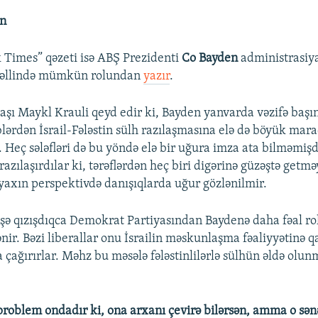
in
Times” qəzeti isə ABŞ Prezidenti
Co Bayden
administrasiy
həllində mümkün rolundan
yazır
.
şı Maykl Krauli qeyd edir ki, Bayden yanvarda vəzifə baş
blərdən İsrail-Fələstin sülh razılaşmasına elə də böyük mar
Heç sələfləri də bu yöndə elə bir uğura imza ata bilməmişdil
ə razılaşırdılar ki, tərəflərdən heç biri digərinə güzəştə getm
axın perspektivdə danışıqlarda uğur gözlənilmir.
 qızışdıqca Demokrat Partiyasından Baydenə daha fəal r
lənir. Bəzi liberallar onu İsrailin məskunlaşma fəaliyyətinə qa
çağırırlar. Məhz bu məsələ fələstinlilərlə sülhün əldə olun
problem ondadır ki, ona arxanı çevirə bilərsən, amma o sən