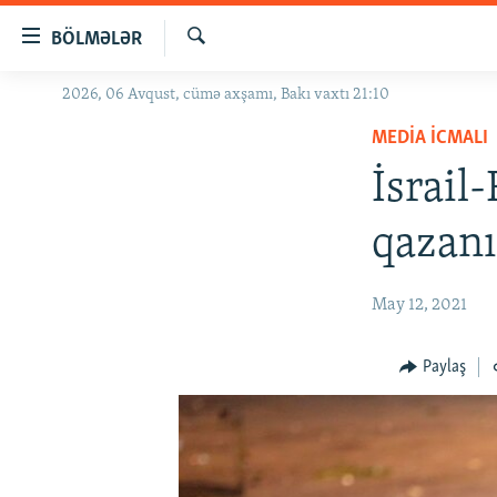
Keçid
BÖLMƏLƏR
linkləri
Axtar
Əsas
2026, 06 Avqust, cümə axşamı, Bakı vaxtı 21:10
GÜNDƏM
məzmuna
MEDIA ICMALI
#İZAHLA
qayıt
Əsas
İsrail
KORRUPSIOMETR
naviqasiyaya
#ƏSLINDƏ
qayıt
qazanı
Axtarışa
FƏRQƏ BAX
keç
QANUNI DOĞRU
May 12, 2021
ARAŞDIRMA
Paylaş
MULTIMEDIA
RADIO ARXIV
VIDEO
HAQQIMIZDA
FOTOQALEREYA
OXU ZALI