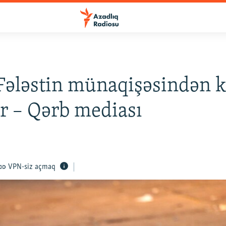
-Fələstin münaqişəsindən 
r – Qərb mediası
VPN-siz açmaq