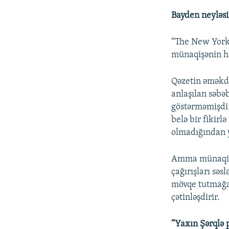
Bayden neyləs
“The New York 
münaqişənin 
Qəzetin əməkda
anlaşılan səbə
göstərməmişdi. 
belə bir fikirl
olmadığından y
Amma münaqişə
çağırışları səs
mövqe tutmağa 
çətinləşdirir.
“Yaxın Şərqlə 