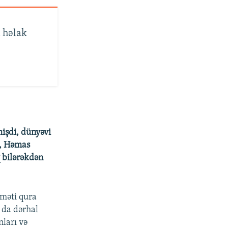
n həlak
mişdi, dünyəvi
ə, Həmas
 bilərəkdən
uməti qura
O da dərhal
nları və