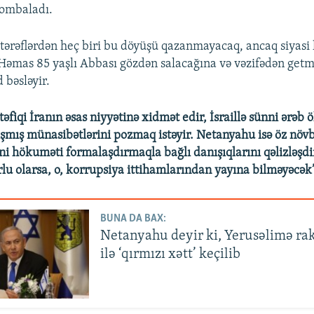
bombaladı.
 tərəflərdən heç biri bu döyüşü qazanmayacaq, ancaq siyasi 
Həmas 85 yaşlı Abbası gözdən salacağına və vəzifədən get
 bəsləyir.
fiqi İranın əsas niyyətinə xidmət edir, İsraillə sünni ərəb ö
şmış münasibətlərini pozmaq istəyir. Netanyahu isə öz növb
ni hökuməti formalaşdırmaqla bağlı danışıqlarını qəlizləşdir
rlu olarsa, o, korrupsiya ittihamlarından yayına bilməyəcək
BUNA DA BAX:
Netanyahu deyir ki, Yerusəlimə rak
ilə ‘qırmızı xətt’ keçilib