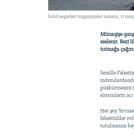
İsrail əsgərləri toqquşmalar zamanı, 11 may, 
Münaqişə qızış
səslənir. Bəzi 
tutmağa çağırı
İsraillə Fələs
mövzulardandır
püskürməsini 
sistemlərin acı
Hər şey Yerusə
fələstinlilər ev
tutulmasını ba