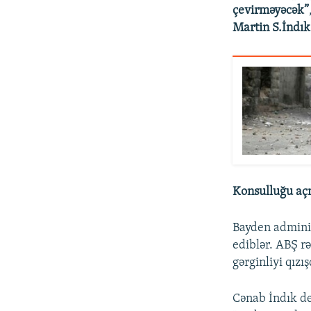
çevirməyəcək”
Martin S.İndık
Konsulluğu a
Bayden adminis
ediblər. ABŞ rə
gərginliyi qız
Cənab İndık de