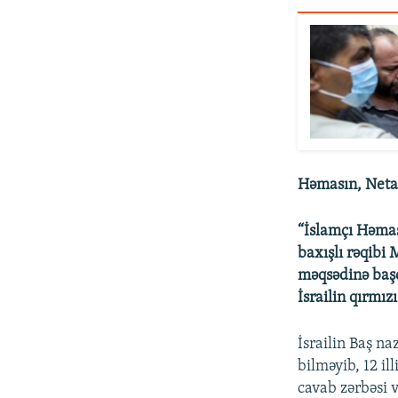
Həmasın, Net
“İslamçı Həmas
baxışlı rəqibi
məqsədinə başq
İsrailin qırmızı
İsrailin Baş na
bilməyib, 12 il
cavab zərbəsi 