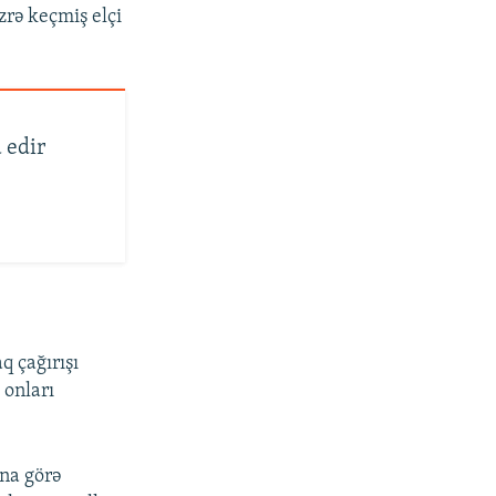
üzrə keçmiş elçi
 edir
q çağırışı
 onları
ına görə