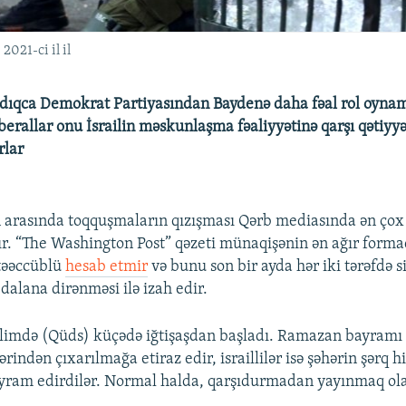
2021-ci il il
dıqca Demokrat Partiyasından Baydenə daha fəal rol oynama
liberallar onu İsrailin məskunlaşma fəaliyyətinə qarşı qətiyy
rlar
tin arasında toqquşmaların qızışması Qərb mediasında ən çox
. “The Washington Post” qəzeti münaqişənin ən ağır form
təəccüblü
hesab etmir
və bunu son bir ayda hər iki tərəfdə s
 dalana dirənməsi ilə izah edir.
limdə (Qüds) küçədə iğtişaşdan başladı. Ramazan bayramı
lərindən çıxarılmağa etiraz edir, israillilər isə şəhərin şərq h
yram edirdilər. Normal halda, qarşıdurmadan yayınmaq ola