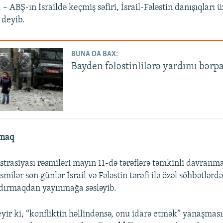
, – ABŞ-ın İsraildə keçmiş səfiri, İsrail-Fələstin danışıqları 
deyib.
BUNA DA BAX:
Bayden fələstinlilərə yardımı bərpa
çmaq
trasiyası rəsmiləri mayın 11-də tərəflərə təmkinli davranma
smilər son günlər İsrail və Fələstin tərəfi ilə özəl söhbətlərdə
ışdırmaqdan yayınmağa səsləyib.
yir ki, “konfliktin həllindənsə, onu idarə etmək” yanaşmas