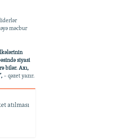
liderlər
məyə məcbur
lkələrinin
əsində siyasi
ə bilər. Axı,
”,
– qəzet yazır.
et atılması