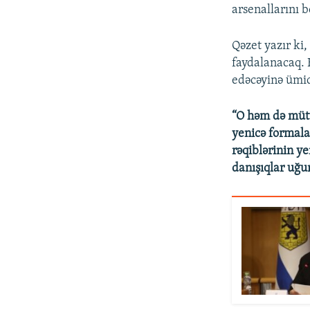
arsenallarını 
Qəzet yazır ki,
faydalanacaq. 
edəcəyinə ümid
“O həm də müttə
yenicə formala
rəqiblərinin ye
danışıqlar uğu