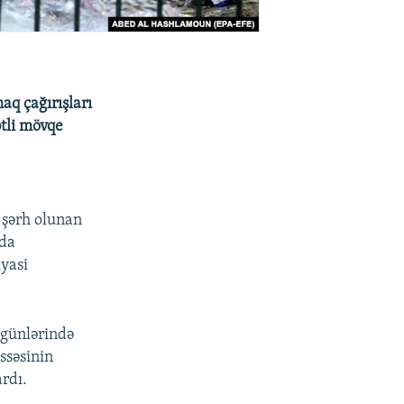
q çağırışları
ətli mövqe
 şərh olunan
ada
iyasi
 günlərində
issəsinin
rdı.