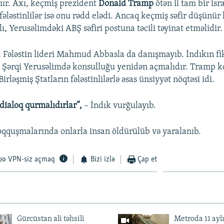
ır. Axı, keçmiş prezident
Donald Tramp
ötən il tam bir isr
 fələstinlilər isə onu rədd elədi. Ancaq keçmiş səfir düşünür
ı, Yerusəlimdəki ABŞ səfiri postuna təcili təyinat etməlidir.
, Fələstin lideri Mahmud Abbasla da danışmayıb. İndıkın fi
 Şərqi Yerusəlimdə konsulluğu yenidən açmalıdır. Tramp k
rləşmiş Ştatların fələstinlilərlə əsas ünsiyyət nöqtəsi idi.
ə dialoq qurmalıdırlar”,
– İndık vurğulayıb.
oqquşmalarında onlarla insan öldürülüb və yaralanıb.
VPN-siz açmaq
Bizi izlə
Çap et
Gürcüstan ali təhsili
Metroda 11 aylı