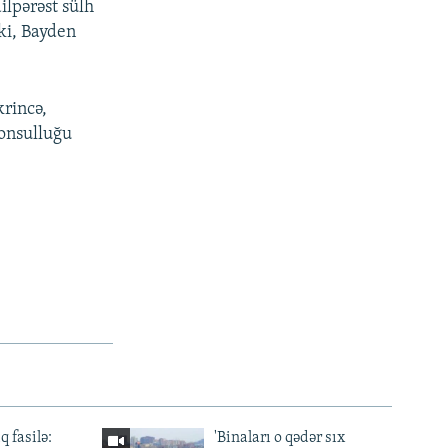
ailpərəst sülh
 ki, Bayden
krincə,
onsulluğu
q fasilə:
'Binaları o qədər sıx