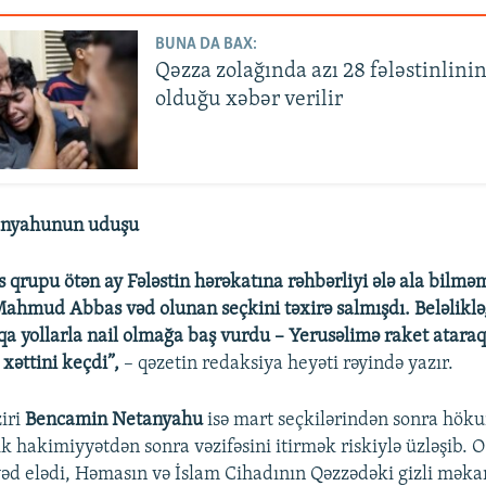
BUNA DA BAX:
Qəzza zolağında azı 28 fələstinlini
olduğu xəbər verilir
anyahunun uduşu
 qrupu ötən ay Fələstin hərəkatına rəhbərliyi ələ ala bilmə
 Mahmud Abbas vəd olunan seçkini təxirə salmışdı. Beləlikl
a yollarla nail olmağa baş vurdu – Yerusəlimə raket ataraq
 xəttini keçdi”,
– qəzetin redaksiya heyəti rəyində yazır.
ziri
Bencamin Netanyahu
isə mart seçkilərindən sonra hök
lik hakimiyyətdən sonra vəzifəsini itirmək riskiylə üzləşib. 
vəd elədi, Həmasın və İslam Cihadının Qəzzədəki gizli məka