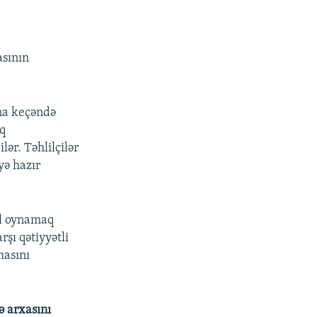
asının
ına keçəndə
aq
ər. Təhlilçilər
əyə hazır
ol oynamaq
rşı qətiyyətli
masını
ə arxasını