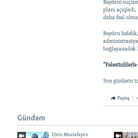
Baydeni suçlam
planı açıqladı,
daha fəal olmal
Bayden hələlik
administrasiya
bağlayanadək Bi
“Fələstinlilərl
Son günlərin t
Paylaş
Gündəm
Elvin Mustafayev