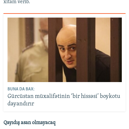
xitam verib.
BUNA DA BAX:
Gürcüstan müxalifətinin ‘bir hissəsi’ boykotu
dayandırır
Qayıdış asan olmayacaq