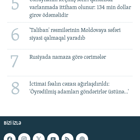
5
varlanmada ittiham olunur: 134 min dollar
girov ödəməlidir
6
'Taliban' rəsmilərinin Moldovaya səfəri
siyasi qalmaqal yaradıb
7
Rusiyada namaza görə cərimələr
8
İctimai fəalın cəzası ağırlaşdırıldı:
'Öyrədilmiş adamları göndərirlər üstünə…'
BIZI IZLƏ