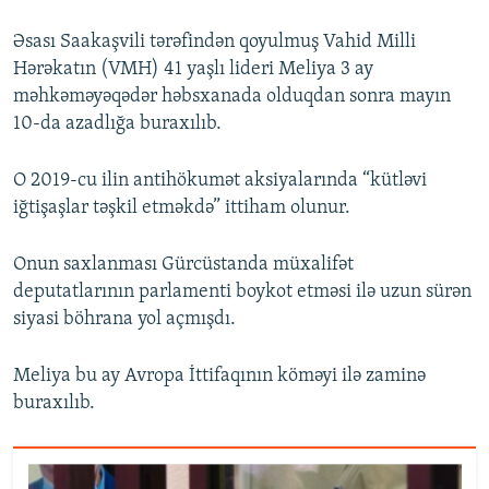
Əsası Saakaşvili tərəfindən qoyulmuş Vahid Milli
Hərəkatın (VMH) 41 yaşlı lideri Meliya 3 ay
məhkəməyəqədər həbsxanada olduqdan sonra mayın
10-da azadlığa buraxılıb.
O 2019-cu ilin antihökumət aksiyalarında “kütləvi
iğtişaşlar təşkil etməkdə” ittiham olunur.
Onun saxlanması Gürcüstanda müxalifət
deputatlarının parlamenti boykot etməsi ilə uzun sürən
siyasi böhrana yol açmışdı.
Meliya bu ay Avropa İttifaqının köməyi ilə zaminə
buraxılıb.