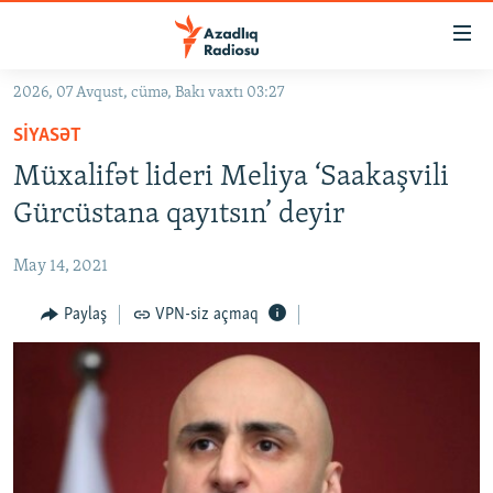
Keçid
linkləri
Əsas
2026, 07 Avqust, cümə, Bakı vaxtı 03:27
məzmuna
GÜNDƏM
SIYASƏT
qayıt
#İZAHLA
Əsas
Müxalifət lideri Meliya ‘Saakaşvili
KORRUPSIOMETR
naviqasiyaya
Gürcüstana qayıtsın’ deyir
qayıt
#ƏSLINDƏ
Axtarışa
May 14, 2021
FƏRQƏ BAX
keç
QANUNI DOĞRU
Paylaş
VPN-siz açmaq
ARAŞDIRMA
MULTIMEDIA
RADIO ARXIV
VIDEO
HAQQIMIZDA
FOTOQALEREYA
OXU ZALI