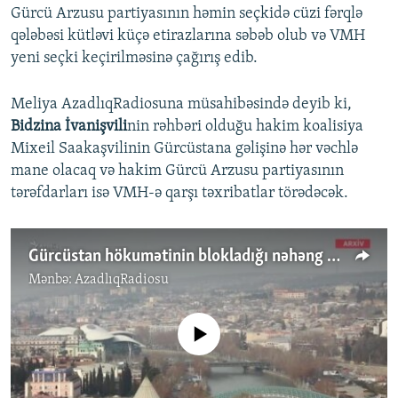
Gürcü Arzusu partiyasının həmin seçkidə cüzi fərqlə
qələbəsi kütləvi küçə etirazlarına səbəb olub və VMH
yeni seçki keçirilməsinə çağırış edib.
Meliya AzadlıqRadiosuna müsahibəsində deyib ki,
Bidzina İvanişvili
nin rəhbəri olduğu hakim koalisiya
Mixeil Saakaşvilinin Gürcüstana gəlişinə hər vəchlə
mane olacaq və hakim Gürcü Arzusu partiyasının
tərəfdarları isə VMH-ə qarşı təxribatlar törədəcək.
Gürcüstan hökumətinin blokladığı nəhəng Azərbaycan layihəsi...
Mənbə:
AzadlıqRadiosu
No media source currently available