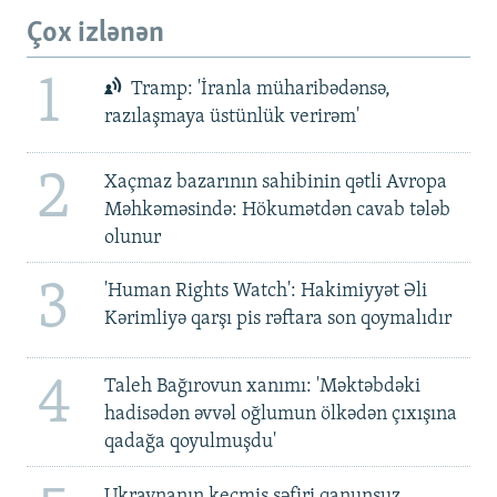
Çox izlənən
1
Tramp: 'İranla müharibədənsə,
razılaşmaya üstünlük verirəm'
2
Xaçmaz bazarının sahibinin qətli Avropa
Məhkəməsində: Hökumətdən cavab tələb
olunur
3
'Human Rights Watch': Hakimiyyət Əli
Kərimliyə qarşı pis rəftara son qoymalıdır
4
Taleh Bağırovun xanımı: 'Məktəbdəki
hadisədən əvvəl oğlumun ölkədən çıxışına
qadağa qoyulmuşdu'
Ukraynanın keçmiş səfiri qanunsuz