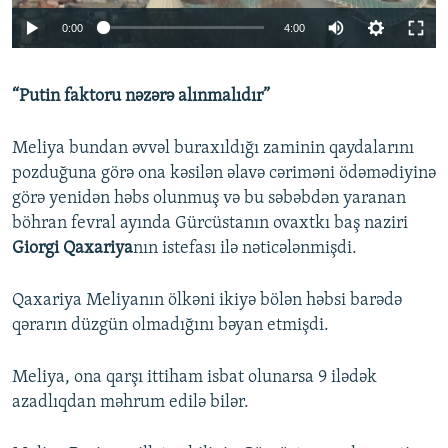
Auto
0:00
4:00
240p
“Putin faktoru nəzərə alınmalıdır”
360p
Auto
240p
360p
480p
480p
Meliya bundan əvvəl buraxıldığı zaminin qaydalarını
720p
pozduğuna görə ona kəsilən əlavə cəriməni ödəmədiyinə
720p
1080p
görə yenidən həbs olunmuş və bu səbəbdən yaranan
1080p
böhran fevral ayında Gürcüstanın ovaxtkı baş naziri
Giorgi Qaxariya
nın istefası ilə nəticələnmişdi.
Qaxariya Meliyanın ölkəni ikiyə bölən həbsi barədə
qərarın düzgün olmadığını bəyan etmişdi.
Meliya, ona qarşı ittiham isbat olunarsa 9 ilədək
azadlıqdan məhrum edilə bilər.