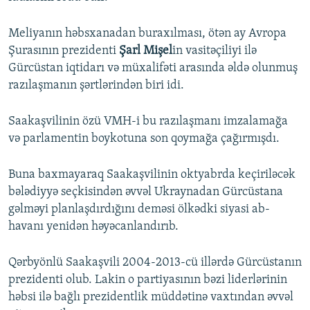
Meliyanın həbsxanadan buraxılması, ötən ay Avropa
Şurasının prezidenti
Şarl Mişel
in vasitəçiliyi ilə
Gürcüstan iqtidarı və müxalifəti arasında əldə olunmuş
razılaşmanın şərtlərindən biri idi.
Saakaşvilinin özü VMH-i bu razılaşmanı imzalamağa
və parlamentin boykotuna son qoymağa çağırmışdı.
Buna baxmayaraq Saakaşvilinin oktyabrda keçiriləcək
bələdiyyə seçkisindən əvvəl Ukraynadan Gürcüstana
gəlməyi planlaşdırdığını deməsi ölkədki siyasi ab-
havanı yenidən həyəcanlandırıb.
Qərbyönlü Saakaşvili 2004-2013-cü illərdə Gürcüstanın
prezidenti olub. Lakin o partiyasının bəzi liderlərinin
həbsi ilə bağlı prezidentlik müddətinə vaxtından əvvəl