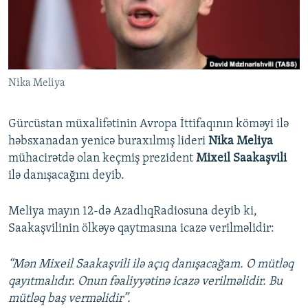
İNFOQRAFIKA
AZƏRBAYCAN ƏDƏBIYYATI KITABXANASI
MISSIYAMIZ
BIZI IZLƏ
KARIKATURA
İSLAM VƏ DEMOKRATIYA
PEŞƏ ETIKASI VƏ JURNALISTIKA STANDARTLARIMIZ
İZ - MƏDƏNIYYƏT PROQRAMI
MATERIALLARIMIZDAN ISTIFADƏ
Nika Meliya
AZADLIQRADIOSU MOBIL TELEFONUNUZDA
RFE/RL-in bütün saytları
BIZIMLƏ ƏLAQƏ
Gürcüstan müxalifətinin Avropa İttifaqının köməyi ilə
XƏBƏR BÜLLETENLƏRIMIZ
həbsxanadan yenicə buraxılmış lideri
Nika Meli
ya
mühacirətdə olan keçmiş prezident
Mixeil Saakaşvili
ilə danışacağını deyib.
Meliya mayın 12-də AzadlıqRadiosuna deyib ki,
Saakaşvilinin ölkəyə qaytmasına icazə verilməlidir:
“Mən Mixeil Saakaşvili ilə açıq danışacağam. O mütləq
qayıtmalıdır. Onun fəaliyyətinə icazə verilməlidir. Bu
mütləq baş verməlidir”.