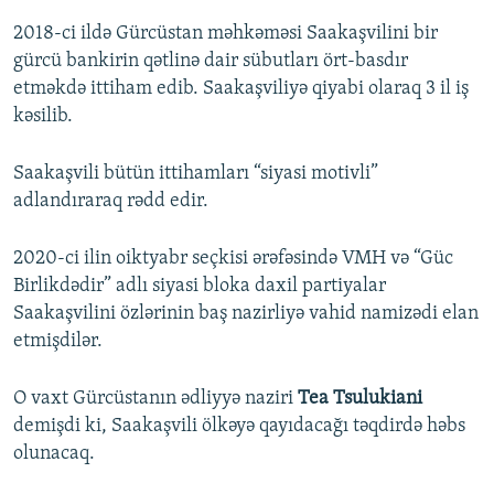
2018-ci ildə Gürcüstan məhkəməsi Saakaşvilini bir
gürcü bankirin qətlinə dair sübutları ört-basdır
etməkdə ittiham edib. Saakaşviliyə qiyabi olaraq 3 il iş
kəsilib.
Saakaşvili bütün ittihamları “siyasi motivli”
adlandıraraq rədd edir.
2020-ci ilin oiktyabr seçkisi ərəfəsində VMH və “Güc
Birlikdədir” adlı siyasi bloka daxil partiyalar
Saakaşvilini özlərinin baş nazirliyə vahid namizədi elan
etmişdilər.
O vaxt Gürcüstanın ədliyyə naziri
Tea Tsulukiani
demişdi ki, Saakaşvili ölkəyə qayıdacağı təqdirdə həbs
olunacaq.