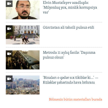
Elvin Mustafayev azadlıqda:
'Milyonluq yox, minlik korrupsiya
var'
Gürcüstan ali təhsili pulsuz etdi
Metroda 11 aylıq fasilə: 'Daşınma
pulsuz olsun'
'Binaları o qədər sıx tikiblər ki...' —
Küləklər şəhərində hava böhranı
Bölmənin bütün materialları burada