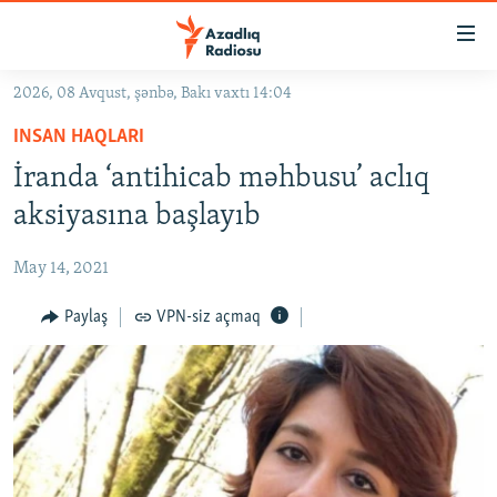
Keçid
linkləri
Əsas
2026, 08 Avqust, şənbə, Bakı vaxtı 14:04
məzmuna
GÜNDƏM
INSAN HAQLARI
qayıt
#İZAHLA
Əsas
İranda ‘antihicab məhbusu’ aclıq
KORRUPSIOMETR
naviqasiyaya
aksiyasına başlayıb
qayıt
#ƏSLINDƏ
Axtarışa
May 14, 2021
FƏRQƏ BAX
keç
QANUNI DOĞRU
Paylaş
VPN-siz açmaq
ARAŞDIRMA
MULTIMEDIA
RADIO ARXIV
VIDEO
HAQQIMIZDA
FOTOQALEREYA
OXU ZALI