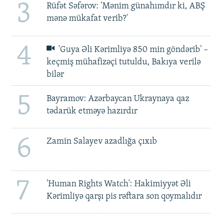
3
Rüfət Səfərov: 'Mənim günahımdır ki, ABŞ
mənə mükafat verib?'
4
'Guya Əli Kərimliyə 850 min göndərib' –
keçmiş mühafizəçi tutuldu, Bakıya verilə
bilər
5
Bayramov: Azərbaycan Ukraynaya qaz
tədarük etməyə hazırdır
6
Zamin Salayev azadlığa çıxıb
7
'Human Rights Watch': Hakimiyyət Əli
Kərimliyə qarşı pis rəftara son qoymalıdır