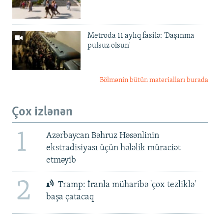
Metroda 11 aylıq fasilə: 'Daşınma
pulsuz olsun'
Bölmənin bütün materialları burada
Çox izlənən
1
Azərbaycan Bəhruz Həsənlinin
ekstradisiyası üçün hələlik müraciət
etməyib
2
Tramp: İranla müharibə 'çox tezliklə'
başa çatacaq