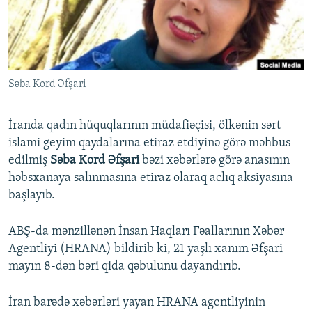
İNFOQRAFIKA
AZƏRBAYCAN ƏDƏBIYYATI KITABXANASI
MISSIYAMIZ
BIZI IZLƏ
KARIKATURA
İSLAM VƏ DEMOKRATIYA
PEŞƏ ETIKASI VƏ JURNALISTIKA STANDARTLARIMIZ
İZ - MƏDƏNIYYƏT PROQRAMI
MATERIALLARIMIZDAN ISTIFADƏ
Səba Kord Əfşari
AZADLIQRADIOSU MOBIL TELEFONUNUZDA
RFE/RL-in bütün saytları
BIZIMLƏ ƏLAQƏ
İranda qadın hüquqlarının müdafiəçisi, ölkənin sərt
XƏBƏR BÜLLETENLƏRIMIZ
islami geyim qaydalarına etiraz etdiyinə görə məhbus
edilmiş
Səba Kord Əfşari
bəzi xəbərlərə görə anasının
həbsxanaya salınmasına etiraz olaraq aclıq aksiyasına
başlayıb.
ABŞ-da mənzillənən İnsan Haqları Fəallarının Xəbər
Agentliyi (HRANA) bildirib ki, 21 yaşlı xanım Əfşari
mayın 8-dən bəri qida qəbulunu dayandırıb.
İran barədə xəbərləri yayan HRANA agentliyinin