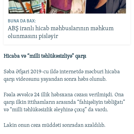
BUNA DA BAX:
ABŞ iranlı hicab məhbuslarının məhkum
olunmasını pisləyir
Hicaba və “milli təhlükəsizliyə” qarşı
Səba Əfşari 2019-cu ildə internetdə məcburi hicaba
qarşı videosunu yayandan sonra həbs olunub.
Fəala əvvəlcə 24 illik həbsxana cəzası verilmişdi. Ona
qarşı ilkin ittihamların arasında “fahişəliyin təbliğatı”
və “milli təhlükəsizlik əleyhinə çıxış” da vardı.
Lakin onun cəza müddəti sonradan azaldılıb.