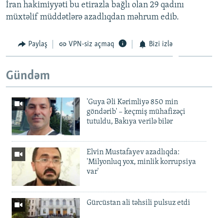
İran hakimiyyəti bu etirazla bağlı olan 29 qadını
müxtəlif müddətlərə azadlıqdan məhrum edib.
Paylaş
VPN-siz açmaq
Bizi izlə
Gündəm
'Guya Əli Kərimliyə 850 min
göndərib' – keçmiş mühafizəçi
tutuldu, Bakıya verilə bilər
Elvin Mustafayev azadlıqda:
'Milyonluq yox, minlik korrupsiya
var'
Gürcüstan ali təhsili pulsuz etdi