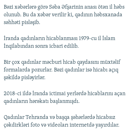
Bəzi xəbərlərə görə Səba Əfşarinin anası ötən il həbs
olunub. Bu da xəbər verilir ki, qadının həbsxanada
səhhəti pisləşib.
İranda qadınların hicablanması 1979-cu il İslam
İnqilabından sonra icbari edilib.
Bir çox qadınlar məcburi hicab qaydasını müxtəlif
formalarda pozurlar. Bəzi qadınlar isə hicabı açıq
şəkildə pisləyirlər.
2018-ci ildə İranda ictimai yerlərdə hicablarını açan
qadınların hərəkatı başlanmışdı.
Qadınlar Tehranda və başqa şəhərlərdə hicabsız
çəkdirkləri foto və videoları internetdə yayırdılar.