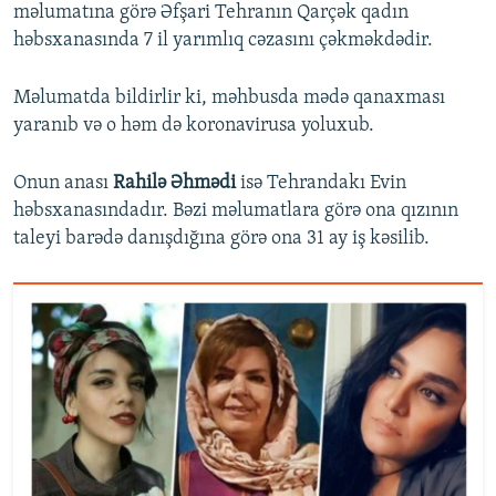
məlumatına görə Əfşari Tehranın Qarçək qadın
həbsxanasında 7 il yarımlıq cəzasını çəkməkdədir.
Məlumatda bildirlir ki, məhbusda mədə qanaxması
yaranıb və o həm də koronavirusa yoluxub.
Onun anası
Rahilə Əhmədi
isə Tehrandakı Evin
həbsxanasındadır. Bəzi məlumatlara görə ona qızının
taleyi barədə danışdığına görə ona 31 ay iş kəsilib.