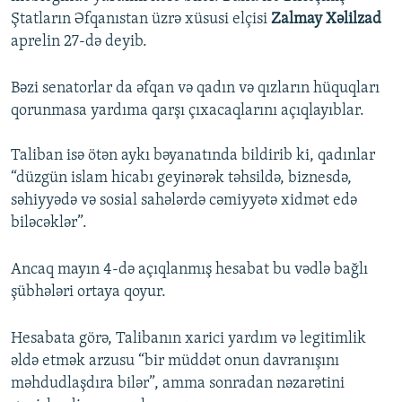
Ştatların Əfqanıstan üzrə xüsusi elçisi
Zalmay Xəlilzad
aprelin 27-də deyib.
Bəzi senatorlar da əfqan və qadın və qızların hüquqları
qorunmasa yardıma qarşı çıxacaqlarını açıqlayıblar.
Taliban isə ötən aykı bəyanatında bildirib ki, qadınlar
“düzgün islam hicabı geyinərək təhsildə, biznesdə,
səhiyyədə və sosial sahələrdə cəmiyyətə xidmət edə
biləcəklər”.
Ancaq mayın 4-də açıqlanmış hesabat bu vədlə bağlı
şübhələri ortaya qoyur.
Hesabata görə, Talibanın xarici yardım və legitimlik
əldə etmək arzusu “bir müddət onun davranışını
məhdudlaşdıra bilər”, amma sonradan nəzarətini