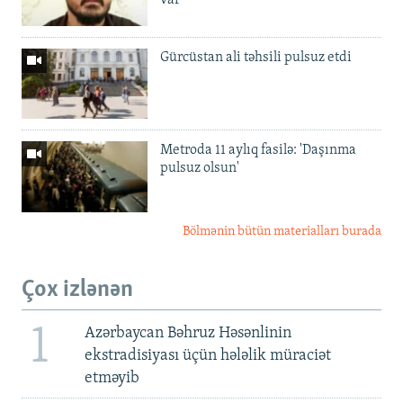
Gürcüstan ali təhsili pulsuz etdi
Metroda 11 aylıq fasilə: 'Daşınma
pulsuz olsun'
Bölmənin bütün materialları burada
Çox izlənən
1
Azərbaycan Bəhruz Həsənlinin
ekstradisiyası üçün hələlik müraciət
etməyib