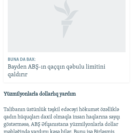
BUNA DA BAX:
Bayden ABŞ-ın qaçqın qəbulu limitini
qaldırır
Yüzmilyonlarla dollarlıq yardım
Talibanın üstünlük təşkil edəcəyi hökumət özəlliklə
qadın hüquqları daxil olmaqla insan haqlarına sayqı
göstərməsə, ABŞ Əfqanıstana yüzmilyonlarla dollar
məbləğində yardımı kəsə bilər. Bunu isə Birləşmiş