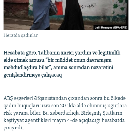
İNFOQRAFIKA
AZƏRBAYCAN ƏDƏBIYYATI KITABXANASI
MISSIYAMIZ
BIZI IZLƏ
KARIKATURA
İSLAM VƏ DEMOKRATIYA
PEŞƏ ETIKASI VƏ JURNALISTIKA STANDARTLARIMIZ
İZ - MƏDƏNIYYƏT PROQRAMI
MATERIALLARIMIZDAN ISTIFADƏ
Heratda qadınlar
AZADLIQRADIOSU MOBIL TELEFONUNUZDA
RFE/RL-in bütün saytları
BIZIMLƏ ƏLAQƏ
Hesabata görə, Talibanın xarici yardım və legitimlik
XƏBƏR BÜLLETENLƏRIMIZ
əldə etmək arzusu “bir müddət onun davranışını
məhdudlaşdıra bilər”, amma sonradan nəzarətini
genişləndirməyə çalışacaq
ABŞ əsgərləri Əfqanıstandan çıxandan sonra bu ölkədə
qadın hüquqları üzrə son 20 ildə əldə olunmuş uğurlara
risk yarana bilər. Bu xəbərdarlıqla Birləşmiş Ştatların
kəşfiyyat agentlikləri mayın 4-də açıqladığı hesabatda
çıxış edir.