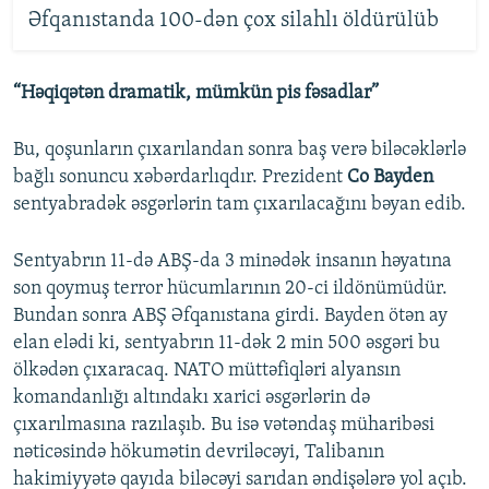
Əfqanıstanda 100-dən çox silahlı öldürülüb
“Həqiqətən dramatik, mümkün pis fəsadlar”
Bu, qoşunların çıxarılandan sonra baş verə biləcəklərlə
bağlı sonuncu xəbərdarlıqdır. Prezident
Co Bayden
sentyabradək əsgərlərin tam çıxarılacağını bəyan edib.
Sentyabrın 11-də ABŞ-da 3 minədək insanın həyatına
son qoymuş terror hücumlarının 20-ci ildönümüdür.
Bundan sonra ABŞ Əfqanıstana girdi. Bayden ötən ay
elan elədi ki, sentyabrın 11-dək 2 min 500 əsgəri bu
ölkədən çıxaracaq. NATO müttəfiqləri alyansın
komandanlığı altındakı xarici əsgərlərin də
çıxarılmasına razılaşıb. Bu isə vətəndaş müharibəsi
nəticəsində hökumətin devriləcəyi, Talibanın
hakimiyyətə qayıda biləcəyi sarıdan əndişələrə yol açıb.