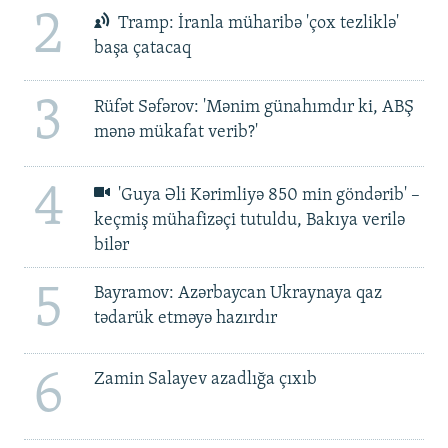
2
Tramp: İranla müharibə 'çox tezliklə'
başa çatacaq
3
Rüfət Səfərov: 'Mənim günahımdır ki, ABŞ
mənə mükafat verib?'
4
'Guya Əli Kərimliyə 850 min göndərib' –
keçmiş mühafizəçi tutuldu, Bakıya verilə
bilər
5
Bayramov: Azərbaycan Ukraynaya qaz
tədarük etməyə hazırdır
6
Zamin Salayev azadlığa çıxıb