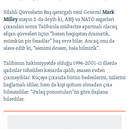
Silahlı Qüvvələrin Baş qərargah rəisi General
Mark
Milley
mayın 2-də deyib ki, ABŞ və NATO əsgərləri
çıxandan sonra Talibanla mübarizə aparmalı olacaq
əfqan qüvvələri üçün “bəzən həqiqətən dramatik,
mümkün pis fəsadlar” baş verə bilər. Ancaq onu da
əlavə edib ki, “səmimi desəm, hələ bilmirik”.
Talibanın hakimiyyətdə olduğu 1996-2001-ci illərdə
qadınlar təhsildən kənarda qalıb, əsasən evdən
çıxmayıblar. Küçəyə çıxanda bütün bədənlərini, üzlərini
bağlamalı idilər, həm də kişi qohum olmadan çıxa
bilməzdilər. “Əxlaq pozuntuları”na görə daşlana
bilərdilər.