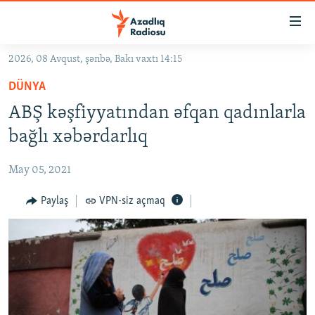
Keçid
linkləri
Əsas
2026, 08 Avqust, şənbə, Bakı vaxtı 14:15
məzmuna
GÜNDƏM
DÜNYA
qayıt
#İZAHLA
Əsas
ABŞ kəşfiyyatından əfqan qadınlarla
KORRUPSIOMETR
naviqasiyaya
bağlı xəbərdarlıq
qayıt
#ƏSLINDƏ
Axtarışa
May 05, 2021
FƏRQƏ BAX
keç
QANUNI DOĞRU
Paylaş
VPN-siz açmaq
ARAŞDIRMA
MULTIMEDIA
RADIO ARXIV
VIDEO
HAQQIMIZDA
FOTOQALEREYA
OXU ZALI