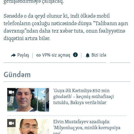
genişləndirməyə çalışacaq.
Sənəddə o da qeyd olunur ki, indi ölkədə mobil
telefonların çoxluğu nəticəsində dünya “Talibanın aşırı
davranışı”ndan daha tez xəbər tuta, onun fəaliyyətinə
diqqətini artıra bilər.
Paylaş
VPN-siz açmaq
Bizi izlə
Gündəm
'Guya Əli Kərimliyə 850 min
göndərib' – keçmiş mühafizəçi
tutuldu, Bakıya verilə bilər
Elvin Mustafayev azadlıqda:
'Milyonluq yox, minlik korrupsiya
var'