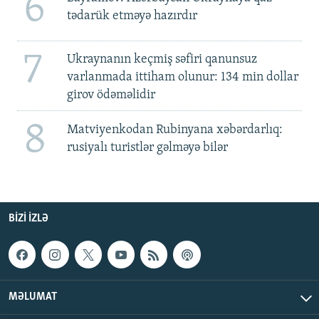
6
tədarük etməyə hazırdır
7
Ukraynanın keçmiş səfiri qanunsuz
varlanmada ittiham olunur: 134 min dollar
girov ödəməlidir
8
Matviyenkodan Rubinyana xəbərdarlıq:
rusiyalı turistlər gəlməyə bilər
BIZI IZLƏ
MƏLUMAT