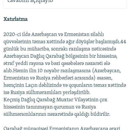
cavabını açıqlayıb
Xatırlatma
2020-ci ildə Azərbaycan və Ermənistan silahlı
qüvvələrinin təmas xəttində ağır döyüşlər başlamışdı.44
günlük bu müharibə, sonrakı razılaşma nəticəsində
Azərbaycan Dağlıq Qarabağ bölgəsinin bir hissəsinə,
ətraf yeddi rayona və bəzi qəsəbələrə nəzarəti ələ
alıb.Həmin ilin 10 noyabr razılaşmasına (Azərbaycan,
Ermənistan və Rusiya rəhbərləri arasında) əsasən,
həmçinin Laçın dəhlizində və qoşunların təmas xəttində
isə Rusiya sülhməramlıları yerləşdirilib.
Keçmiş Dağlıq Qarabağ Muxtar Vilayətinin çox
hissəsinin tanınmayan qurumun və Rusiya
sülhməramlılarının nəzarətində qaldığı bildirilir.
Qarabağ münaqişəsi Ermənistanın Azərbaycana ərazi