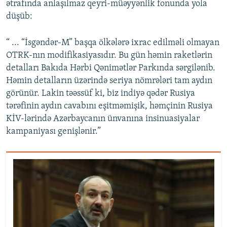
ətrafında anlaşılmaz qeyri-müəyyənlik fonunda yola
düşüb:
“ ... “İsgəndər-M” başqa ölkələrə ixrac edilməli olmayan
OTRK-nın modifikasiyasıdır. Bu gün həmin raketlərin
detalları Bakıda Hərbi Qənimətlər Parkında sərgilənib.
Həmin detalların üzərində seriya nömrələri tam aydın
görünür. Lakin təəssüf ki, biz indiyə qədər Rusiya
tərəfinin aydın cavabını eşitməmişik, həmçinin Rusiya
KİV-lərində Azərbaycanın ünvanına insinuasiyalar
kampaniyası genişlənir.”