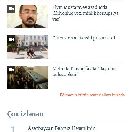
Elvin Mustafayev azadlıqda:
'Milyonluq yox, minlik korrupsiya
var'
Gürcüstan ali təhsili pulsuz etdi
Metroda 11 aylıq fasilə: 'Daşınma
pulsuz olsun'
Bölmənin bütün materialları burada
Çox izlənən
Azərbaycan Bəhruz Həsənlinin