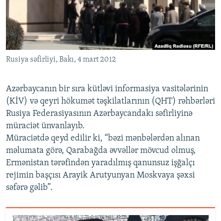
İNFOQRAFIKA
AZƏRBAYCAN ƏDƏBIYYATI KITABXANASI
MISSIYAMIZ
BIZI IZLƏ
KARIKATURA
İSLAM VƏ DEMOKRATIYA
PEŞƏ ETIKASI VƏ JURNALISTIKA STANDARTLARIMIZ
İZ - MƏDƏNIYYƏT PROQRAMI
MATERIALLARIMIZDAN ISTIFADƏ
Rusiya səfirliyi, Bakı, 4 mart 2012
AZADLIQRADIOSU MOBIL TELEFONUNUZDA
RFE/RL-in bütün saytları
BIZIMLƏ ƏLAQƏ
Azərbaycanın bir sıra kütləvi informasiya vasitələrinin
XƏBƏR BÜLLETENLƏRIMIZ
(KİV) və qeyri hökumət təşkilatlarının (QHT) rəhbərləri
Rusiya Federasiyasının Azərbaycandakı səfirliyinə
müraciət ünvanlayıb.
Müraciətdə qeyd edilir ki, “bəzi mənbələrdən alınan
məlumata görə, Qarabağda əvvəllər mövcud olmuş,
Ermənistan tərəfindən yaradılmış qanunsuz işğalçı
rejimin başçısı Arayik Arutyunyan Moskvaya şəxsi
səfərə gəlib”.