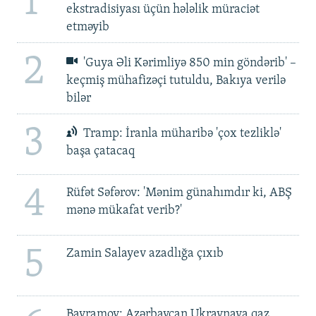
1
ekstradisiyası üçün hələlik müraciət
etməyib
2
'Guya Əli Kərimliyə 850 min göndərib' –
keçmiş mühafizəçi tutuldu, Bakıya verilə
bilər
3
Tramp: İranla müharibə 'çox tezliklə'
başa çatacaq
4
Rüfət Səfərov: 'Mənim günahımdır ki, ABŞ
mənə mükafat verib?'
5
Zamin Salayev azadlığa çıxıb
Bayramov: Azərbaycan Ukraynaya qaz