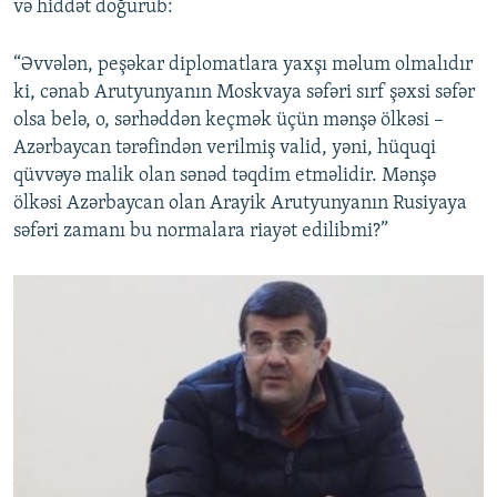
və hiddət doğurub:
“Əvvələn, peşəkar diplomatlara yaxşı məlum olmalıdır
ki, cənab Arutyunyanın Moskvaya səfəri sırf şəxsi səfər
olsa belə, o, sərhəddən keçmək üçün mənşə ölkəsi –
Azərbaycan tərəfindən verilmiş valid, yəni, hüquqi
qüvvəyə malik olan sənəd təqdim etməlidir. Mənşə
ölkəsi Azərbaycan olan Arayik Arutyunyanın Rusiyaya
səfəri zamanı bu normalara riayət edilibmi?”