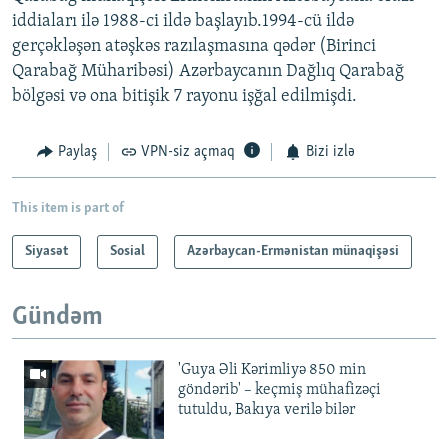
iddiaları ilə 1988-ci ildə başlayıb.1994-cü ildə
gerçəkləşən atəşkəs razılaşmasına qədər (Birinci
Qarabağ Müharibəsi) Azərbaycanın Dağlıq Qarabağ
bölgəsi və ona bitişik 7 rayonu işğal edilmişdi.
Paylaş
VPN-siz açmaq
Bizi izlə
This item is part of
Siyasət
Sosial
Azərbaycan-Ermənistan münaqişəsi
Gündəm
'Guya Əli Kərimliyə 850 min
göndərib' – keçmiş mühafizəçi
tutuldu, Bakıya verilə bilər