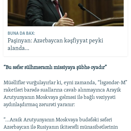
BUNA DA BAX:
Paşinyan: Azərbaycan kəşfiyyat peyki
alanda...
“Bu səfər sülhməramlı missiyaya şübhə oyadır”
Müəlliflər vurğulayırlar ki, eyni zamanda, “İsgəndər-M”
raketləri barədə suallarına cavab alınmayınca Arayik
Arutyunyanın Moskvaya gəlməsi ilə bağlı vəziyyəti
aydınlaşdırmaq zərurəti yaranır:
“...Araik Arutyunyanın Moskvaya budəfəki səfəri
Azərbaycan ilə Rusiyanın ikitərəfli münasibətlərinin