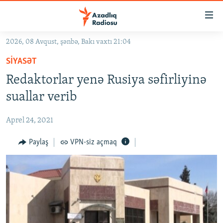
Keçid
linkləri
Əsas
2026, 08 Avqust, şənbə, Bakı vaxtı 21:04
məzmuna
GÜNDƏM
SIYASƏT
qayıt
#İZAHLA
Əsas
Redaktorlar yenə Rusiya səfirliyinə
KORRUPSIOMETR
naviqasiyaya
suallar verib
qayıt
#ƏSLINDƏ
Axtarışa
Aprel 24, 2021
FƏRQƏ BAX
keç
QANUNI DOĞRU
Paylaş
VPN-siz açmaq
ARAŞDIRMA
MULTIMEDIA
RADIO ARXIV
VIDEO
HAQQIMIZDA
FOTOQALEREYA
OXU ZALI