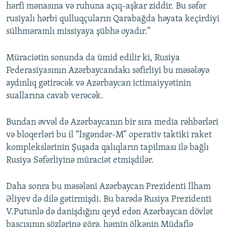
hərfi mənasına və ruhuna açıq-aşkar ziddir. Bu səfər
rusiyalı hərbi qulluqçuların Qarabağda həyata keçirdiyi
sülhməramlı missiyaya şübhə oyadır.”
Müraciətin sonunda da ümid edilir ki, Rusiya
Federasiyasının Azərbaycandakı səfirliyi bu məsələyə
aydınlıq gətirəcək və Azərbaycan ictimaiyyətinin
suallarına cavab verəcək.
Bundan əvvəl də Azərbaycanın bir sıra media rəhbərləri
və bloqerləri bu il “İsgəndər-M” operativ taktiki raket
komplekslərinin Şuşada qalıqların tapilması ilə bağlı
Rusiya Səfərliyinə müraciət etmişdilər.
Daha sonra bu məsələni Azərbaycan Prezidenti İlham
Əliyev də dilə gətirmişdi. Bu barədə Rusiya Prezidenti
V.Putunlə də danişdığını qeyd edən Azərbaycan dövlət
başçısının sözlərinə görə, həmin ölkənin Müdafiə