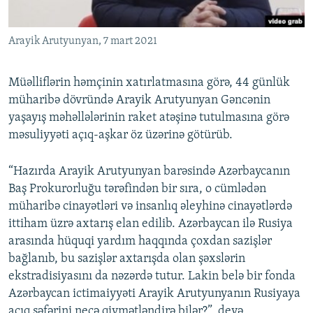
Arayik Arutyunyan, 7 mart 2021
Müəlliflərin həmçinin xatırlatmasına görə, 44 günlük
müharibə dövründə Arayik Arutyunyan Gəncənin
yaşayış məhəllələrinin raket atəşinə tutulmasına görə
məsuliyyəti açıq-aşkar öz üzərinə götürüb.
“Hazırda Arayik Arutyunyan barəsində Azərbaycanın
Baş Prokurorluğu tərəfindən bir sıra, o cümlədən
müharibə cinayətləri və insanlıq əleyhinə cinayətlərdə
ittiham üzrə axtarış elan edilib. Azərbaycan ilə Rusiya
arasında hüquqi yardım haqqında çoxdan sazişlər
bağlanıb, bu sazişlər axtarışda olan şəxslərin
ekstradisiyasını da nəzərdə tutur. Lakin belə bir fonda
Azərbaycan ictimaiyyəti Arayik Arutyunyanın Rusiyaya
açıq səfərini necə qiymətləndirə bilər?”, deyə