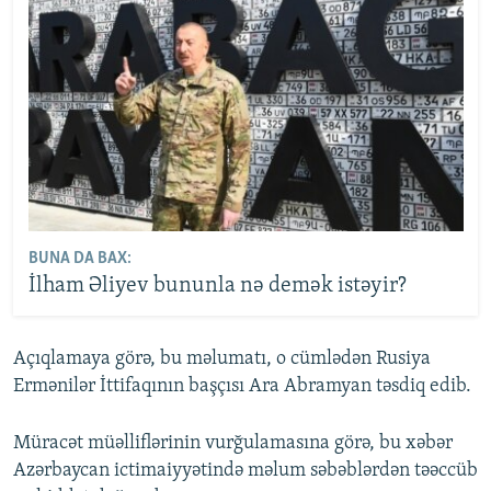
BUNA DA BAX:
İlham Əliyev bununla nə demək istəyir?
Açıqlamaya görə, bu məlumatı, o cümlədən Rusiya
Ermənilər İttifaqının başçısı Ara Abramyan təsdiq edib.
Müracət müəlliflərinin vurğulamasına görə, bu xəbər
Azərbaycan ictimaiyyətində məlum səbəblərdən təəccüb