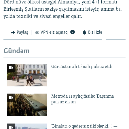
Dörd nüvə ölkəsi üstəgəl Almaniya, yəni 4+1 formatı
Birləşmiş Ştatların sazişə qayıtmasını istəyir, amma bu
yolda texniki və siyasi əngəllər qalır.
Paylaş
VPN-siz açmaq
Bizi izlə
Gündəm
Gürcüstan ali təhsili pulsuz etdi
Metroda 11 aylıq fasilə: 'Daşınma
pulsuz olsun'
'Binaları o qədər sıx tikiblər ki...' —