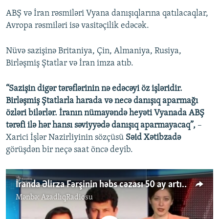
ABŞ və İran rəsmiləri Vyana danışıqlarına qatılacaqlar,
Avropa rəsmiləri isə vasitəçilik edəcək.
Nüvə sazişinə Britaniya, Çin, Almaniya, Rusiya,
Birləşmiş Ştatlar və İran imza atıb.
“Sazişin digər tərəflərinin nə edəcəyi öz işləridir.
Birləşmiş Ştatlarla harada və necə danışıq aparmağı
özləri bilərlər. İranın nümayəndə heyəti Vyanada ABŞ
tərəfi ilə hər hansı səviyyədə danışıq aparmayacaq”,
–
Xarici İşlər Nazirliyinin sözçüsü
Səid Xətibzadə
görüşdən bir neçə saat öncə deyib.
İranda Əlirza Fərşinin həbs cəzası 50 ay artırıldı
Mənbə:
AzadlıqRadiosu