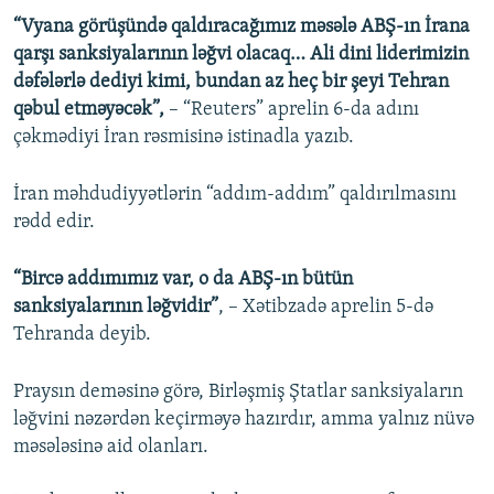
“Vyana görüşündə qaldıracağımız məsələ ABŞ-ın İrana
qarşı sanksiyalarının ləğvi olacaq… Ali dini liderimizin
dəfələrlə dediyi kimi, bundan az heç bir şeyi Tehran
qəbul etməyəcək”,
– “Reuters” aprelin 6-da adını
çəkmədiyi İran rəsmisinə istinadla yazıb.
İran məhdudiyyətlərin “addım-addım” qaldırılmasını
rədd edir.
“Bircə addımımız var, o da ABŞ-ın bütün
sanksiyalarının ləğvidir”
, – Xətibzadə aprelin 5-də
Tehranda deyib.
Praysın deməsinə görə, Birləşmiş Ştatlar sanksiyaların
ləğvini nəzərdən keçirməyə hazırdır, amma yalnız nüvə
məsələsinə aid olanları.