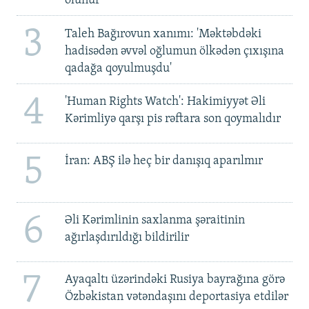
olunur
3
Taleh Bağırovun xanımı: 'Məktəbdəki
hadisədən əvvəl oğlumun ölkədən çıxışına
qadağa qoyulmuşdu'
4
'Human Rights Watch': Hakimiyyət Əli
Kərimliyə qarşı pis rəftara son qoymalıdır
5
İran: ABŞ ilə heç bir danışıq aparılmır
6
Əli Kərimlinin saxlanma şəraitinin
ağırlaşdırıldığı bildirilir
7
Ayaqaltı üzərindəki Rusiya bayrağına görə
Özbəkistan vətəndaşını deportasiya etdilər