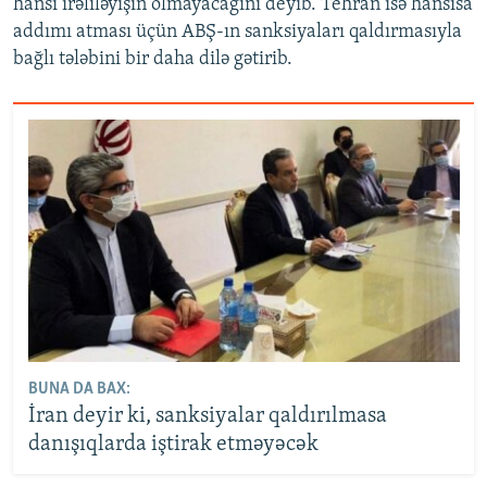
hansı irəliləyişin olmayacağını deyib. Tehran isə hansısa
addımı atması üçün ABŞ-ın sanksiyaları qaldırmasıyla
bağlı tələbini bir daha dilə gətirib.
BUNA DA BAX:
İran deyir ki, sanksiyalar qaldırılmasa
danışıqlarda iştirak etməyəcək