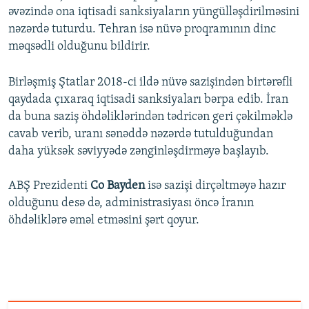
əvəzində ona iqtisadi sanksiyaların yüngülləşdirilməsini
nəzərdə tuturdu. Tehran isə nüvə proqramının dinc
məqsədli olduğunu bildirir.
Birləşmiş Ştatlar 2018-ci ildə nüvə sazişindən birtərəfli
qaydada çıxaraq iqtisadi sanksiyaları bərpa edib. İran
da buna saziş öhdəliklərindən tədricən geri çəkilməklə
cavab verib, uranı sənəddə nəzərdə tutulduğundan
daha yüksək səviyyədə zənginləşdirməyə başlayıb.
ABŞ Prezidenti
Co Bayden
isə sazişi dirçəltməyə hazır
olduğunu desə də, administrasiyası öncə İranın
öhdəliklərə əməl etməsini şərt qoyur.