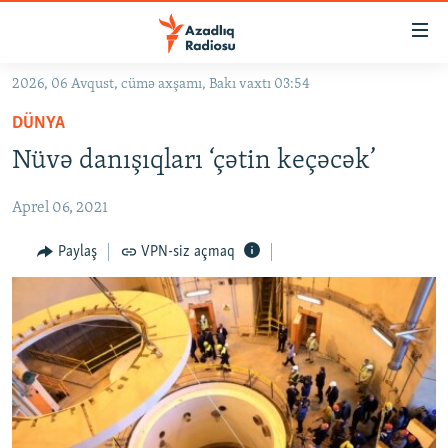
Keçid
linkləri
Əsas
2026, 06 Avqust, cümə axşamı, Bakı vaxtı 03:54
məzmuna
GÜNDƏM
DÜNYA
qayıt
#İZAHLA
Əsas
Nüvə danışıqları ‘çətin keçəcək’
KORRUPSIOMETR
naviqasiyaya
qayıt
Aprel 06, 2021
#ƏSLINDƏ
Axtarışa
FƏRQƏ BAX
Paylaş
VPN-siz açmaq
keç
QANUNI DOĞRU
ARAŞDIRMA
MULTIMEDIA
RADIO ARXIV
VIDEO
HAQQIMIZDA
FOTOQALEREYA
OXU ZALI