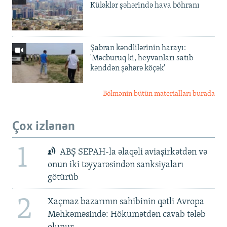
Küləklər şəhərində hava böhranı
Şabran kəndlilərinin harayı:
'Məcburuq ki, heyvanları satıb
kənddən şəhərə köçək'
Bölmənin bütün materialları burada
Çox izlənən
1
ABŞ SEPAH-la əlaqəli aviaşirkətdən və
onun iki təyyarəsindən sanksiyaları
götürüb
2
Xaçmaz bazarının sahibinin qətli Avropa
Məhkəməsində: Hökumətdən cavab tələb