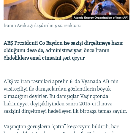
İNFOQRAFIKA
AZƏRBAYCAN ƏDƏBIYYATI KITABXANASI
MISSIYAMIZ
BIZI IZLƏ
KARIKATURA
İSLAM VƏ DEMOKRATIYA
PEŞƏ ETIKASI VƏ JURNALISTIKA STANDARTLARIMIZ
İranın Arak ağırlaşdırılmış su reaktoru
İZ - MƏDƏNIYYƏT PROQRAMI
MATERIALLARIMIZDAN ISTIFADƏ
AZADLIQRADIOSU MOBIL TELEFONUNUZDA
RFE/RL-in bütün saytları
ABŞ Prezidenti Co Bayden isə sazişi dirçəltməyə hazır
BIZIMLƏ ƏLAQƏ
olduğunu desə də, administrasiyası öncə İranın
öhdəliklərə əməl etməsini şərt qoyur
XƏBƏR BÜLLETENLƏRIMIZ
ABŞ və İran rəsmiləri aprelin 6-da Vyanada AB-nin
vasitəçiliyi ilə danışıqlardan gözləntilərin böyük
olmadığını deyirlər. Bu danışıqlar Vaşinqtonda
hakimiyyət dəyişikliyindən sonra 2015-ci il nüvə
sazişini dirçəltməyi hədəfləyən ilk birbaşa təmas sayılır.
Vaşinqton görüşlərin “çətin” keçəcəyini bildirib, hər