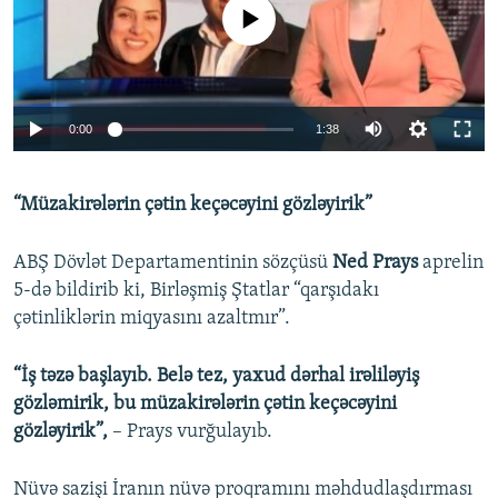
No media source currently available
Auto
0:00
1:38
240p
“Müzakirələrin çətin keçəcəyini gözləyirik”
360p
Auto
240p
360p
480p
480p
ABŞ Dövlət Departamentinin sözçüsü
Ned Prays
aprelin
720p
5-də bildirib ki, Birləşmiş Ştatlar “qarşıdakı
720p
1080p
çətinliklərin miqyasını azaltmır”.
1080p
“İş təzə başlayıb. Belə tez, yaxud dərhal irəliləyiş
gözləmirik, bu müzakirələrin çətin keçəcəyini
gözləyirik”,
– Prays vurğulayıb.
Nüvə sazişi İranın nüvə proqramını məhdudlaşdırması