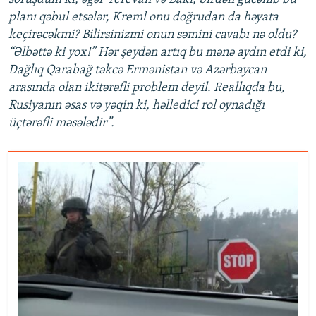
planı qəbul etsələr, Kreml onu doğrudan da həyata
keçirəcəkmi? Bilirsinizmi onun səmini cavabı nə oldu?
“Əlbəttə ki yox!” Hər şeydən artıq bu mənə aydın etdi ki,
Dağlıq Qarabağ təkcə Ermənistan və Azərbaycan
arasında olan ikitərəfli problem deyil. Reallıqda bu,
Rusiyanın əsas və yəqin ki, həlledici rol oynadığı
üçtərəfli məsələdir”.