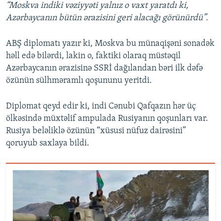
“Moskva indiki vəziyyəti yalnız o vaxt yaratdı ki,
Azərbaycanın bütün ərazisini geri alacağı görünürdü”.
ABŞ diplomatı yazır ki, Moskva bu münaqişəni sonadək
həll edə bilərdi, lakin o, faktiki olaraq müstəqil
Azərbaycanın ərazisinə SSRİ dağılandan bəri ilk dəfə
özünün sülhməramlı qoşununu yeritdi.
Diplomat qeyd edir ki, indi Cənubi Qafqazın hər üç
ölkəsində müxtəlif ampulada Rusiyanın qoşunları var.
Rusiya beləliklə özünün “xüsusi nüfuz dairəsini”
qoruyub saxlaya bildi.