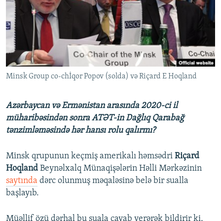
İNFOQRAFIKA
AZƏRBAYCAN ƏDƏBIYYATI KITABXANASI
MISSIYAMIZ
BIZI IZLƏ
KARIKATURA
İSLAM VƏ DEMOKRATIYA
PEŞƏ ETIKASI VƏ JURNALISTIKA STANDARTLARIMIZ
İZ - MƏDƏNIYYƏT PROQRAMI
MATERIALLARIMIZDAN ISTIFADƏ
AZADLIQRADIOSU MOBIL TELEFONUNUZDA
RFE/RL-in bütün saytları
Minsk Group co-chİqor Popov (solda) və Riçard E Hoqland
BIZIMLƏ ƏLAQƏ
XƏBƏR BÜLLETENLƏRIMIZ
Azərbaycan və Ermənistan arasında 2020-ci il
müharibəsindən sonra ATƏT-in Dağlıq Qarabağ
tənzimləməsində hər hansı rolu qalırmı?
Minsk qrupunun keçmiş amerikalı həmsədri
Riçard
Hoqland
Beynəlxalq Münaqişələrin Həlli Mərkəzinin
saytında
dərc olunmuş məqaləsinə belə bir sualla
başlayıb.
Müəllif özü dərhal bu suala cavab verərək bildirir ki,