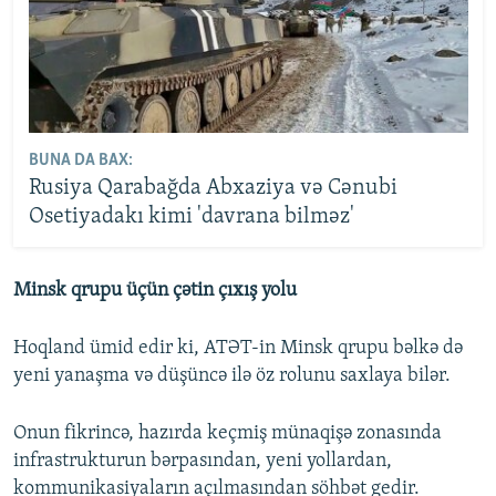
BUNA DA BAX:
Rusiya Qarabağda Abxaziya və Cənubi
Osetiyadakı kimi 'davrana bilməz'
Minsk qrupu üçün çətin çıxış yolu
Hoqland ümid edir ki, ATƏT-in Minsk qrupu bəlkə də
yeni yanaşma və düşüncə ilə öz rolunu saxlaya bilər.
Onun fikrincə, hazırda keçmiş münaqişə zonasında
infrastrukturun bərpasından, yeni yollardan,
kommunikasiyaların açılmasından söhbət gedir.