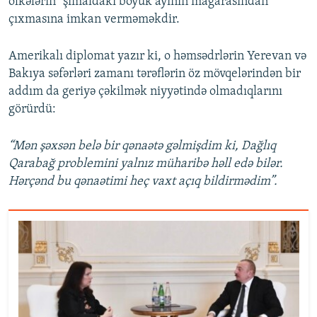
ölkələrin “şimaldakı böyük ayının mağarasından”
çıxmasına imkan verməməkdir.
Amerikalı diplomat yazır ki, o həmsədrlərin Yerevan və
Bakıya səfərləri zamanı tərəflərin öz mövqelərindən bir
addım da geriyə çəkilmək niyyətində olmadıqlarını
görürdü:
“Mən şəxsən belə bir qənaətə gəlmişdim ki, Dağlıq
Qarabağ problemini yalnız müharibə həll edə bilər.
Hərçənd bu qənaətimi heç vaxt açıq bildirmədim”.