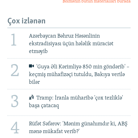
Bölmənin bütün materialları burada
Çox izlənən
1
Azərbaycan Bəhruz Həsənlinin
ekstradisiyası üçün hələlik müraciət
etməyib
2
'Guya Əli Kərimliyə 850 min göndərib' –
keçmiş mühafizəçi tutuldu, Bakıya verilə
bilər
3
Tramp: İranla müharibə 'çox tezliklə'
başa çatacaq
4
Rüfət Səfərov: 'Mənim günahımdır ki, ABŞ
mənə mükafat verib?'