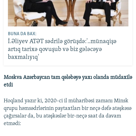
BUNA DA BAX:
İ.Əliyev ATƏT sədrilə görüşdə:'..münaqişə
artıq tarixə qovuşub və biz gələcəyə
baxmalıyıq'
Moskva Azərbaycan tam qələbəyə yaxı olanda müdaxilə
etdi
Hoqland yazır ki, 2020-ci il müharibəsi zamanı Minsk
qrupu həmsədrlərinin paytaxtları bir neçə dəfə atəşkəsə
çağırsalar da, bu atəşkəslər bir-neçə saat da davam
etmədi: