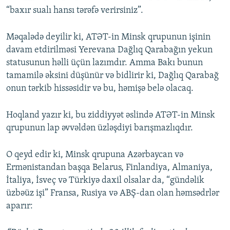
“baxır sualı hansı tərəfə verirsiniz”.
Məqalədə deyilir ki, ATƏT-in Minsk qrupunun işinin
davam etdirilməsi Yerevana Dağlıq Qarabağın yekun
statusunun həlli üçün lazımdır. Amma Bakı bunun
tamamilə əksini düşünür və bidlirir ki, Dağlıq Qarabağ
onun tərkib hissəsidir və bu, həmişə belə olacaq.
Hoqland yazır ki, bu ziddiyyət əslində ATƏT-in Minsk
qrupunun lap əvvəldən üzləşdiyi barışmazlıqdır.
O qeyd edir ki, Minsk qrupuna Azərbaycan və
Ermənistandan başqa Belarus, Finlandiya, Almaniya,
İtaliya, İsveç və Türkiyə daxil olsalar da, “gündəlik
üzbəüz işi” Fransa, Rusiya və ABŞ-dan olan həmsədrlər
aparır: