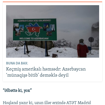
BUNA DA BAX:
Keçmiş amerikalı həmsədr: Azərbaycan
‘münaqişə bitib’ deməklə deyil
“Əlbəttə ki, yox”
Hoqland yazır ki, uzun illər ərzində ATƏT Madrid