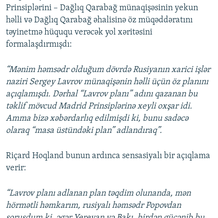
Prinsiplərini – Dağlıq Qarabağ münaqişəsinin yekun
həlli və Dağlıq Qarabağ əhalisinə öz müqəddəratını
təyinetmə hüququ verəcək yol xəritəsini
formalaşdırmışdı:
“Mənim həmsədr olduğum dövrdə Rusiyanın xarici işlər
naziri Sergey Lavrov münaqişənin həlli üçün öz planını
açıqlamışdı. Dərhal “Lavrov planı” adını qazanan bu
təklif mövcud Madrid Prinsiplərinə xeyli oxşar idi.
Amma bizə xəbərdarlıq edilmişdi ki, bunu sadəcə
olaraq “masa üstündəki plan” adlandıraq”.
Riçard Hoqland bunun ardınca sensasiyalı bir açıqlama
verir:
“Lavrov planı adlanan plan təqdim olunanda, mən
hörmətli həmkarım, rusiyalı həmsədr Popovdan
soruşdum ki, əgər Yerevan və Bakı, birdən gücənib bu