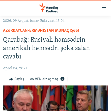
Keçid
linkləri
Əsas
2026, 09 Avqust, bazar, Bakı vaxtı 13:04
məzmuna
GÜNDƏM
AZƏRBAYCAN-ERMƏNISTAN MÜNAQIŞƏSI
qayıt
#İZAHLA
Əsas
Qarabağ: Rusiyalı həmsədrin
KORRUPSIOMETR
naviqasiyaya
amerikalı həmsədri şoka salan
qayıt
#ƏSLINDƏ
cavabı
Axtarışa
FƏRQƏ BAX
keç
Aprel 04, 2021
QANUNI DOĞRU
Paylaş
VPN-siz açmaq
ARAŞDIRMA
MULTIMEDIA
RADIO ARXIV
VIDEO
HAQQIMIZDA
FOTOQALEREYA
OXU ZALI