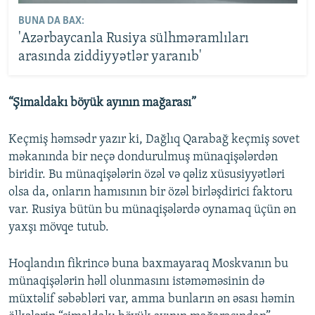
BUNA DA BAX:
'Azərbaycanla Rusiya sülhməramlıları
arasında ziddiyyətlər yaranıb'
“Şimaldakı böyük ayının mağarası”
Keçmiş həmsədr yazır ki, Dağlıq Qarabağ keçmiş sovet
məkanında bir neçə dondurulmuş münaqişələrdən
biridir. Bu münaqişələrin özəl və qəliz xüsusiyyətləri
olsa da, onların hamısının bir özəl birləşdirici faktoru
var. Rusiya bütün bu münaqişələrdə oynamaq üçün ən
yaxşı mövqe tutub.
Hoqlandın fikrincə buna baxmayaraq Moskvanın bu
münaqişələrin həll olunmasını istəməməsinin də
müxtəlif səbəbləri var, amma bunların ən əsası həmin