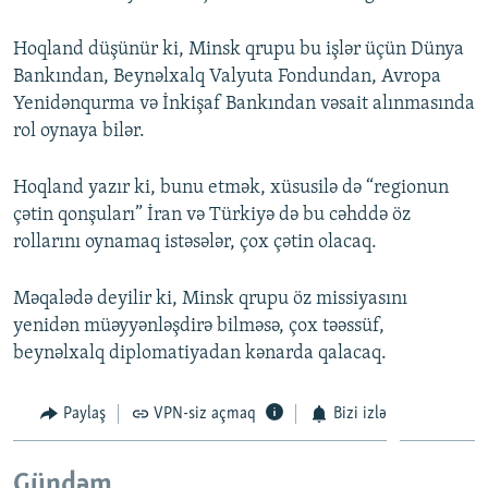
Hoqland düşünür ki, Minsk qrupu bu işlər üçün Dünya
Bankından, Beynəlxalq Valyuta Fondundan, Avropa
Yenidənqurma və İnkişaf Bankından vəsait alınmasında
rol oynaya bilər.
Hoqland yazır ki, bunu etmək, xüsusilə də “regionun
çətin qonşuları” İran və Türkiyə də bu cəhddə öz
rollarını oynamaq istəsələr, çox çətin olacaq.
Məqalədə deyilir ki, Minsk qrupu öz missiyasını
yenidən müəyyənləşdirə bilməsə, çox təəssüf,
beynəlxalq diplomatiyadan kənarda qalacaq.
Paylaş
VPN-siz açmaq
Bizi izlə
Gündəm