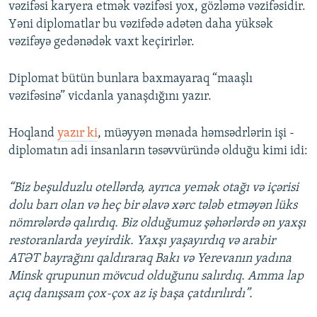
vəzifəsi karyera etmək vəzifəsi yox, gözləmə vəzifəsidir.
Yəni diplomatlar bu vəzifədə adətən daha yüksək
vəzifəyə gedənədək vaxt keçirirlər.
Diplomat bütün bunlara baxmayaraq “maaşlı
vəzifəsinə” vicdanla yanaşdığını yazır.
Hoqland
yazır ki
, müəyyən mənada həmsədrlərin işi -
diplomatın adi insanların təsəvvüründə olduğu kimi idi:
“Biz beşulduzlu otellərdə, ayrıca yemək otağı və içərisi
dolu barı olan və heç bir əlavə xərc tələb etməyən lüks
nömrələrdə qalırdıq. Biz olduğumuz şəhərlərdə ən yaxşı
restoranlarda yeyirdik. Yaxşı yaşayırdıq və arabir
ATƏT bayrağını qaldıraraq Bakı və Yerevanın yadına
Minsk qrupunun mövcud olduğunu salırdıq. Amma lap
açıq danışsam çox-çox az iş başa çatdırılırdı”.