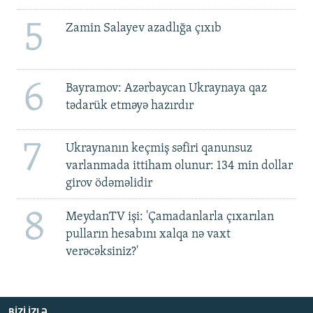
5
Zamin Salayev azadlığa çıxıb
6
Bayramov: Azərbaycan Ukraynaya qaz
tədarük etməyə hazırdır
7
Ukraynanın keçmiş səfiri qanunsuz
varlanmada ittiham olunur: 134 min dollar
girov ödəməlidir
8
MeydanTV işi: 'Çamadanlarla çıxarılan
pulların hesabını xalqa nə vaxt
verəcəksiniz?'