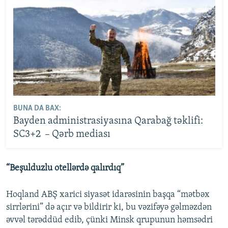
BUNA DA BAX:
Bayden administrasiyasına Qarabağ təklifi:
SC3+2 – Qərb mediası
“Beşulduzlu otellərdə qalırdıq”
Hoqland ABŞ xarici siyasət idarəsinin başqa “mətbəx
sirrlərini” də açır və bildirir ki, bu vəzifəyə gəlməzdən
əvvəl tərəddüd edib, çünki Minsk qrupunun həmsədri