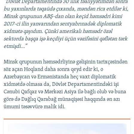
“Dövlət Departamentində 30 illik fəaliyyətimdən sonra
bu yaxınlarda təqaüdə çıxanda, məndən rica etdilər ki,
Minsk qrupunun ABŞ-dan olan keçid həmsədri kimi
2017-ci ilin yanvarından sentyabrınadək diplomatik
xidmətə qayıdım. Çünki amerikalı həmsədr özəl
sektorda başqa işə keçdiyi üçün vəzifəsini qəflətən tərk
etmişdi…”
Minsk qrupunun həmsədrliyinə gəlişinin tarixçəsindən
söz açan Hoqland daha sonra qeyd edir ki, o
Azərbaycan və Ermənistanda heç vaxt diplomatik
xidmətdə olmasa da, Dövlət Departamentindəki işi
Cənubi Qafqaz və Mərkəzi Asiya ilə bağlı olub və buna
görə də Dağlıq Qarabağ münaqişəsi haqqında ən azı
ümumi təsəvvürə malik idi.