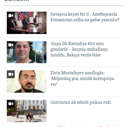
Savaşsız keçən bir il - Azərbaycanla
Ermənistan sülhə nə qədər yaxındır?
'Guya Əli Kərimliyə 850 min
göndərib' – keçmiş mühafizəçi
tutuldu, Bakıya verilə bilər
Elvin Mustafayev azadlıqda:
'Milyonluq yox, minlik korrupsiya
var'
Gürcüstan ali təhsili pulsuz etdi