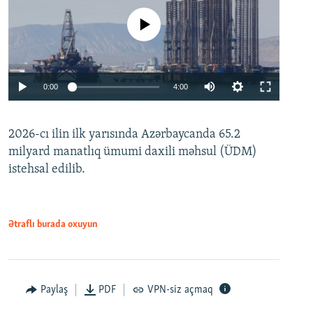
No media source currently available
Auto
0:00
4:00
240p
2026-cı ilin ilk yarısında Azərbaycanda 65.2
360p
milyard manatlıq ümumi daxili məhsul (ÜDM)
480p
Auto
240p
360p
480p
istehsal edilib.
720p
720p
1080p
1080p
Ətraflı burada oxuyun
Paylaş
PDF
VPN-siz açmaq