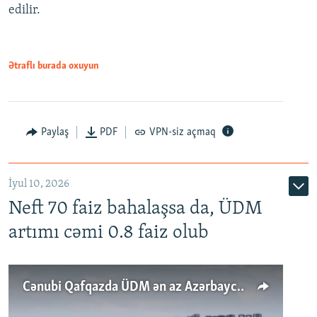
edilir.
Ətraflı burada oxuyun
Paylaş
PDF
VPN-siz açmaq
İyul 10, 2026
Neft 70 faiz bahalaşsa da, ÜDM
artımı cəmi 0.8 faiz olub
Cənubi Qafqazda ÜDM ən az Azərbaycanda artır: Qonşuları niyə Bakını qabaqlaya bilir?