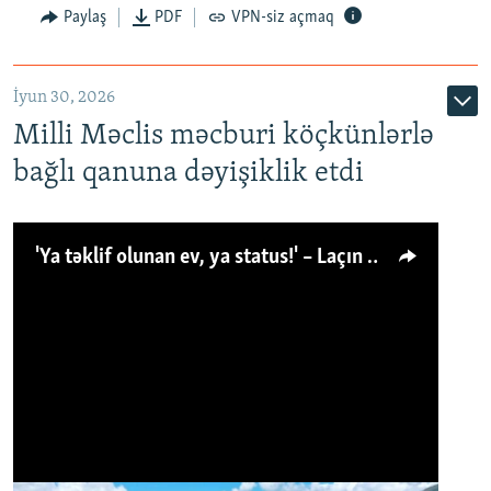
Paylaş
PDF
VPN-siz açmaq
İyun 30, 2026
Milli Məclis məcburi köçkünlərlə
bağlı qanuna dəyişiklik etdi
'Ya təklif olunan ev, ya status!' – Laçın köçkünü: 'Laçından başqa heç hara!'