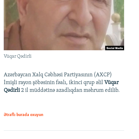
Vüqar Qədirli
Azərbaycan Xalq Cəbhəsi Partiyasının (AXCP)
İmişli rayon şöbəsinin fəalı, ikinci qrup əlil
Vüqar
Qədirli
2 il müddətinə azadlıqdan məhrum edilib.
Ətraflı burada oxuyun