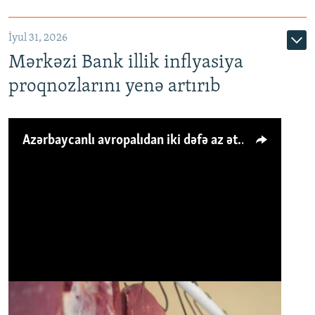
İyul 31, 2026
Mərkəzi Bank illik inflyasiya
proqnozlarını yenə artırıb
Azərbaycanlı avropalıdan iki dəfə az ət yeyir, amma... 'Qiymət artımı qaçılmazdır'