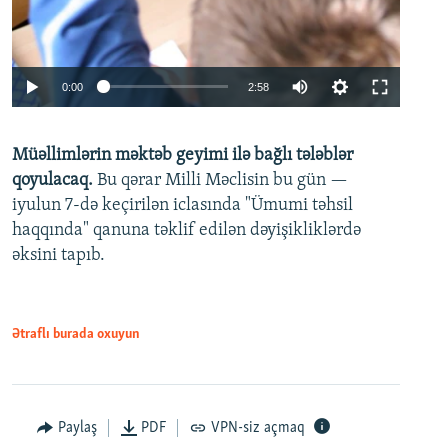
Auto
0:00
2:58
240p
Müəllimlərin məktəb geyimi ilə bağlı tələblər
360p
qoyulacaq.
Bu qərar Milli Məclisin bu gün —
480p
iyulun 7-də keçirilən iclasında "Ümumi təhsil
720p
haqqında" qanuna təklif edilən dəyişikliklərdə
əksini tapıb.
1080p
Ətraflı burada oxuyun
Auto
240p
360p
480p
Paylaş
PDF
VPN-siz açmaq