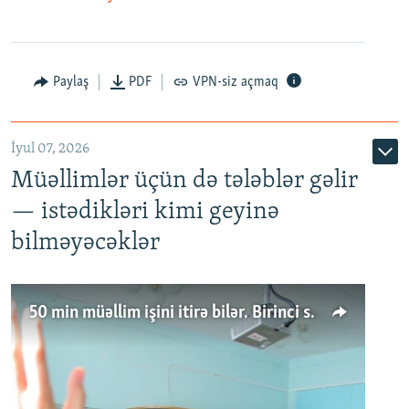
Paylaş
PDF
VPN-siz açmaq
İyul 07, 2026
Müəllimlər üçün də tələblər gəlir
— istədikləri kimi geyinə
bilməyəcəklər
50 min müəllim işini itirə bilər. Birinci sinfə gedənlər azalır