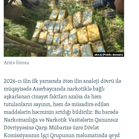
Arxiv fotosu
2026-cı ilin ilk yarısında ötən ilin analoji dövrü ilə
müqayisədə Azərbaycanda narkotiklə bağlı
aşkarlanan cinayət faktları azalsa da həm
tutulanların sayının, həm də müsadirə edilən
maddələrin həcminin artdığı bildirilir. Bu barədə
Narkomanlığa və Narkotik Vasitələrin Qanunsuz
Dövriyyəsinə Qarşı Mübarizə üzrə Dövlət
Komissiyasının İşçi Qrupunun məlumatında qeyd