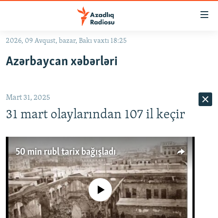
Keçid
linkləri
Əsas
2026, 09 Avqust, bazar, Bakı vaxtı 18:25
məzmuna
GÜNDƏM
Azərbaycan xəbərləri
qayıt
#İZAHLA
Əsas
KORRUPSIOMETR
naviqasiyaya
Mart 31, 2025
qayıt
#ƏSLINDƏ
Axtarışa
31 mart olaylarından 107 il keçir
FƏRQƏ BAX
keç
QANUNI DOĞRU
50 min rubl tarix bağışladı
ARAŞDIRMA
MULTIMEDIA
No media source currently available
RADIO ARXIV
VIDEO
HAQQIMIZDA
FOTOQALEREYA
OXU ZALI