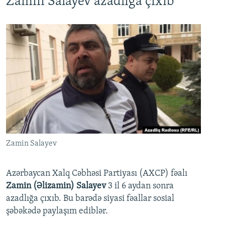
Zamin Salayev azadlığa çıxıb
Zamin Salayev
Azərbaycan Xalq Cəbhəsi Partiyası (AXCP) fəalı
Zamin (Əlizamin) Salayev
3 il 6 aydan sonra
azadlığa çıxıb. Bu barədə siyasi fəallar sosial
şəbəkədə paylaşım ediblər.