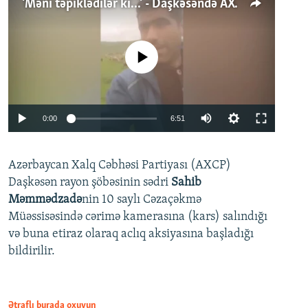
'Məni təpiklədilər ki...' - Daşkəsəndə AXCP fəalının yaxınları onun həbsinə etiraz edirlər
No media source currently available
Auto
0:00
6:51
240p
Azərbaycan Xalq Cəbhəsi Partiyası (AXCP)
360p
Daşkəsən rayon şöbəsinin sədri
Sahib
480p
Auto
240p
360p
480p
Məmmədzadə
nin 10 saylı Cəzaçəkmə
720p
Müəssisəsində cərimə kamerasına (kars) salındığı
720p
1080p
və buna etiraz olaraq aclıq aksiyasına başladığı
1080p
bildirilir.
Ətraflı burada oxuyun