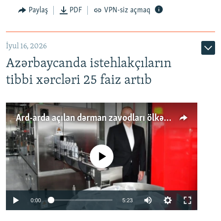
Paylaş
PDF
VPN-siz açmaq
İyul 16, 2026
Azərbaycanda istehlakçıların
tibbi xərcləri 25 faiz artıb
Ard-arda açılan dərman zavodları ölkənin tələbatını ödəyirmi?
No media source currently available
Auto
0:00
5:23
240p