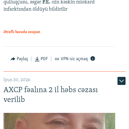
qulluqçusu, əsgər
P.E.
-nin kəskin miokard
infarktından öldüyü bildirilir
Ətraflı burada oxuyun
Paylaş
PDF
VPN-siz açmaq
İyun 30, 2026
AXCP fəalına 2 il həbs cəzası
verilib