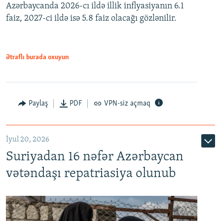
Azərbaycanda 2026-cı ildə illik inflyasiyanın 6.1
360p
faiz, 2027-ci ildə isə 5.8 faiz olacağı gözlənilir.
480p
720p
1080p
Ətraflı burada oxuyun
Paylaş
PDF
VPN-siz açmaq
İyul 20, 2026
Auto
240p
360p
480p
Suriyadan 16 nəfər Azərbaycan
720p
1080p
vətəndaşı repatriasiya olunub