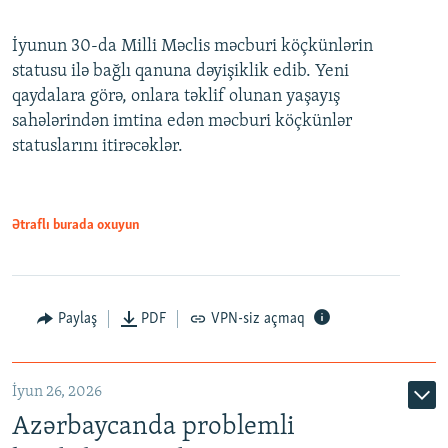
240p
İyunun 30-da Milli Məclis məcburi köçkünlərin
360p
statusu ilə bağlı qanuna dəyişiklik edib. Yeni
480p
qaydalara görə, onlara təklif olunan yaşayış
720p
sahələrindən imtina edən məcburi köçkünlər
statuslarını itirəcəklər.
1080p
Ətraflı burada oxuyun
Auto
240p
360p
480p
Paylaş
PDF
VPN-siz açmaq
720p
1080p
İyun 26, 2026
Azərbaycanda problemli