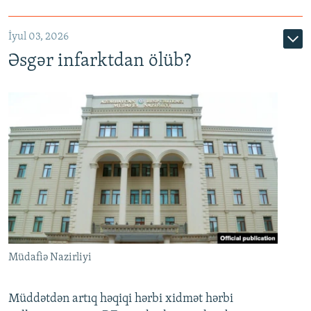
720p
1080p
İyul 03, 2026
Əsgər infarktdan ölüb?
Müdafiə Nazirliyi
Müddətdən artıq həqiqi hərbi xidmət hərbi