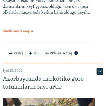
şikayətlər eşidilir. Şikayətlərdə həm bir çox
dərmanların keyfiyyətsiz olduğu, həm də qonşu
ölkələrlə müqayisədə kəskin baha olduğu deyilir.
Ətraflı burada oxuyun
Paylaş
PDF
VPN-siz açmaq
İyul 13, 2026
Azərbaycanda narkotikə görə
tutulanların sayı artır