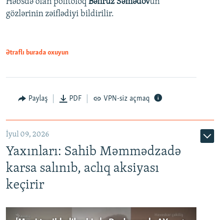
Həbsdə olan politoloq
Bəhruz Səmədov
un
gözlərinin zəiflədiyi bildirilir.
Ətraflı burada oxuyun
Paylaş
PDF
VPN-siz açmaq
İyul 09, 2026
Yaxınları: Sahib Məmmədzadə
karsa salınıb, aclıq aksiyası
keçirir