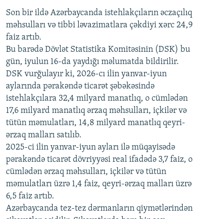
Son bir ildə Azərbaycanda istehlakçıların
360p
əczaçılıq
məhsulları və tibbi ləvazimatlara çəkdiyi xərc 24,9
480p
Auto
240p
360p
480p
faiz artıb.
720p
Bu barədə Dövlət Statistika Komitəsinin (DSK) bu
720p
1080p
gün, iyulun 16-da yaydığı məlumatda bildirilir.
1080p
DSK vurğulayır ki, 2026-cı ilin yanvar-iyun
aylarında pərakəndə ticarət şəbəkəsində
istehlakçılara 32,4 milyard manatlıq, o cümlədən
17,6 milyard manatlıq ərzaq məhsulları, içkilər və
tütün məmulatları, 14,8 milyard manatlıq qeyri-
ərzaq malları satılıb.
2025-ci ilin yanvar-iyun ayları ilə müqayisədə
pərakəndə ticarət dövriyyəsi real ifadədə 3,7 faiz, o
cümlədən ərzaq məhsulları, içkilər və tütün
məmulatları üzrə 1,4 faiz, qeyri-ərzaq malları üzrə
6,5 faiz artıb.
Azərbaycanda tez-tez dərmanların qiymətlərindən