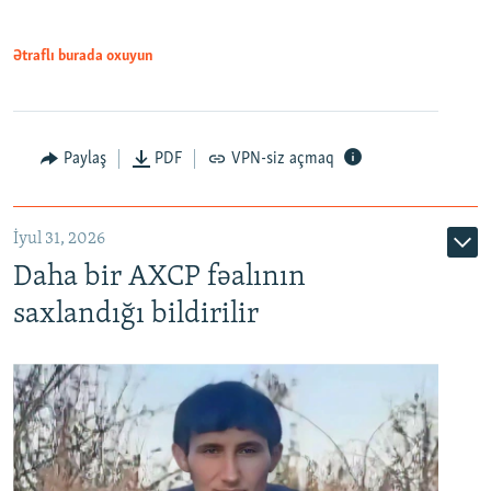
Ətraflı burada oxuyun
Paylaş
PDF
VPN-siz açmaq
İyul 31, 2026
Daha bir AXCP fəalının
saxlandığı bildirilir