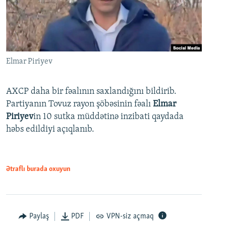
Elmar Piriyev
AXCP daha bir fəalının saxlandığını bildirib.
Partiyanın Tovuz rayon şöbəsinin fəalı
Elmar
Piriyev
in 10 sutka müddətinə inzibati qaydada
həbs edildiyi açıqlanıb.
Ətraflı burada oxuyun
Paylaş
PDF
VPN-siz açmaq