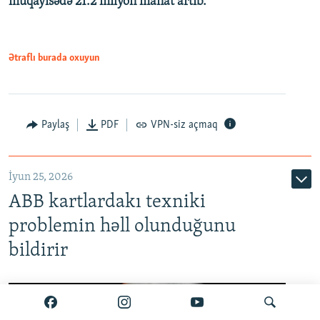
müqayisədə 21.2 milyon manat artıb.
1080p
Ətraflı burada oxuyun
Auto
240p
360p
480p
Paylaş
PDF
VPN-siz açmaq
720p
1080p
İyun 25, 2026
ABB kartlardakı texniki
problemin həll olunduğunu
bildirir