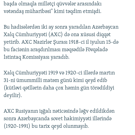
başda olmaqla millətçi qüvvələr arasındakı
vətəndaş müharibəsi" kimi təqdim etmişdi.
Bu hadisələrdən iki ay sonra yaradılan Azərbaycan
Xalq Cümhuriyyəti (AXC) də ona xüsusi diqqət
yetirib. AXC Nazirlər Şurası 1918-ci il iyulun 15-də
bu faciənin araşdırılması məqsədilə Fövqəladə
İstintaq Komissiyası yaradıb.
Xalq Cümhuriyyəti 1919 və 1920-ci illərdə martın
31-ni ümummilli matəm günü kimi qeyd edib
(kütləvi qətllərin daha çox həmin gün törədildiyi
deyilir).
AXC Rusiyanın işğalı nəticəsində ləğv edildikdən
sonra Azərbaycanda sovet hakimiyyəti illərində
(1920-1991) bu tarix qeyd olunmayıb.