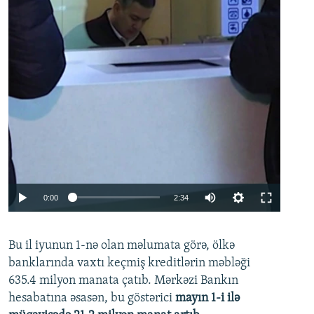
Auto
0:00
2:34
240p
Bu il iyunun 1-nə olan məlumata görə, ölkə
360p
banklarında vaxtı keçmiş kreditlərin məbləği
480p
635.4 milyon manata çatıb. Mərkəzi Bankın
720p
hesabatına əsasən, bu göstərici
mayın 1-i ilə