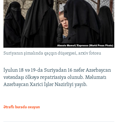
Suriyanın şimalında qaçqın düşərgəsi, arxiv fotosu
İyulun 18 və 19-da Suriyadan 16 nəfər Azərbaycan
vətəndaşı ölkəyə repatriasiya olunub. Məlumatı
Azərbaycan Xarici İşlər Nazirliyi yayıb.
Ətraflı burada oxuyun