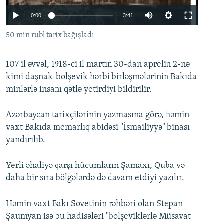
İNFOQRAFIKA
AZƏRBAYCAN ƏDƏBIYYATI KITABXANASI
MISSIYAMIZ
Auto
0:00
3:41
BIZI IZLƏ
KARIKATURA
İSLAM VƏ DEMOKRATIYA
PEŞƏ ETIKASI VƏ JURNALISTIKA STANDARTLARIMIZ
270p
50 min rubl tarix bağışladı
İZ - MƏDƏNIYYƏT PROQRAMI
MATERIALLARIMIZDAN ISTIFADƏ
360p
AZADLIQRADIOSU MOBIL TELEFONUNUZDA
RFE/RL-in bütün saytları
107 il əvvəl, 1918-ci il martın 30-dan aprelin 2-nə
576p
kimi daşnak-bolşevik hərbi birləşmələrinin Bakıda
Auto
270p
360p
576p
BIZIMLƏ ƏLAQƏ
minlərlə insanı qətlə yetirdiyi bildirilir.
XƏBƏR BÜLLETENLƏRIMIZ
Azərbaycan tarixçilərinin yazmasına görə, həmin
vaxt Bakıda memarlıq abidəsi "İsmailiyyə" binası
yandırılıb.
Yerli əhaliyə qarşı hücumların Şamaxı, Quba və
daha bir sıra bölgələrdə də davam etdiyi yazılır.
Həmin vaxt Bakı Sovetinin rəhbəri olan Stepan
Şaumyan isə bu hadisələri "bolşeviklərlə Müsavat