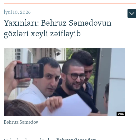
İyul 10, 2026
Yaxınları: Bəhruz Səmədovun
gözləri xeyli zəifləyib
Bəhruz Səmədov