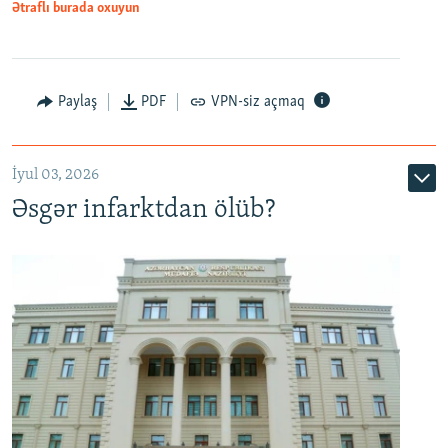
Ətraflı burada oxuyun
Auto
240p
360p
480p
Paylaş
PDF
VPN-siz açmaq
720p
1080p
İyul 03, 2026
Əsgər infarktdan ölüb?