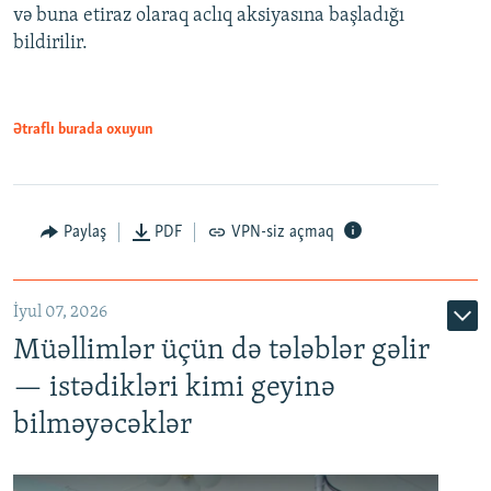
və buna etiraz olaraq aclıq aksiyasına başladığı
1080p
bildirilir.
Ətraflı burada oxuyun
Paylaş
PDF
VPN-siz açmaq
İyul 07, 2026
Müəllimlər üçün də tələblər gəlir
— istədikləri kimi geyinə
bilməyəcəklər