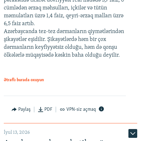
pərakəndə ticarət dövriyyəsi real ifadədə 3,7 faiz, o
cümlədən ərzaq məhsulları, içkilər və tütün
məmulatları üzrə 1,4 faiz, qeyri-ərzaq malları üzrə
6,5 faiz artıb.
Azərbaycanda tez-tez dərmanların qiymətlərindən
şikayətlər eşidilir. Şikayətlərdə həm bir çox
dərmanların keyfiyyətsiz olduğu, həm də qonşu
ölkələrlə müqayisədə kəskin baha olduğu deyilir.
Ətraflı burada oxuyun
Paylaş
PDF
VPN-siz açmaq
İyul 13, 2026