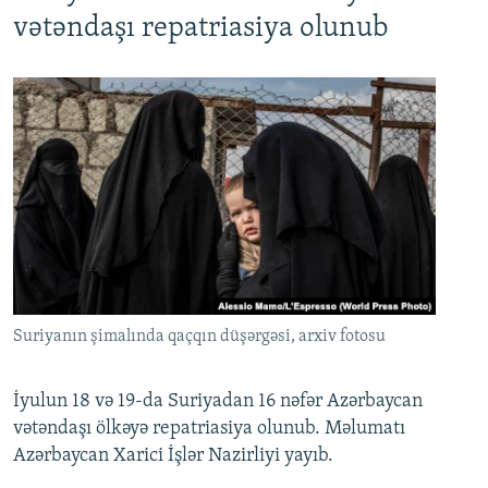
720p
1080p
vətəndaşı repatriasiya olunub
Suriyanın şimalında qaçqın düşərgəsi, arxiv fotosu
İyulun 18 və 19-da Suriyadan 16 nəfər Azərbaycan
vətəndaşı ölkəyə repatriasiya olunub. Məlumatı
Azərbaycan Xarici İşlər Nazirliyi yayıb.