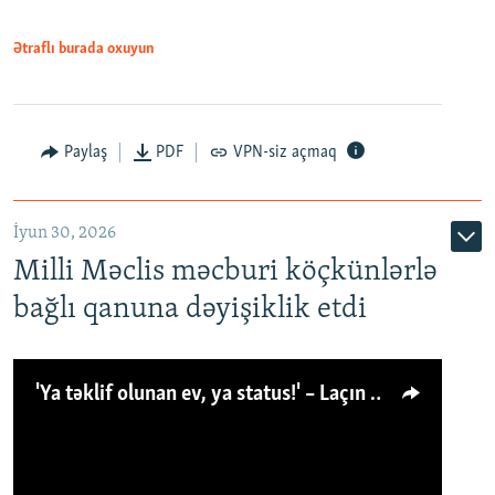
Ətraflı burada oxuyun
Paylaş
PDF
VPN-siz açmaq
İyun 30, 2026
Milli Məclis məcburi köçkünlərlə
bağlı qanuna dəyişiklik etdi
'Ya təklif olunan ev, ya status!' – Laçın köçkünü: 'Laçından başqa heç hara!'