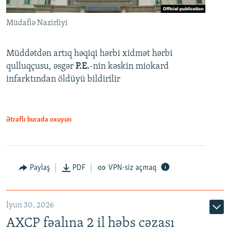
Müdafiə Nazirliyi
Müddətdən artıq həqiqi hərbi xidmət hərbi
qulluqçusu, əsgər
P.E.
-nin kəskin miokard
infarktından öldüyü bildirilir
Ətraflı burada oxuyun
Paylaş
PDF
VPN-siz açmaq
İyun 30, 2026
AXCP fəalına 2 il həbs cəzası