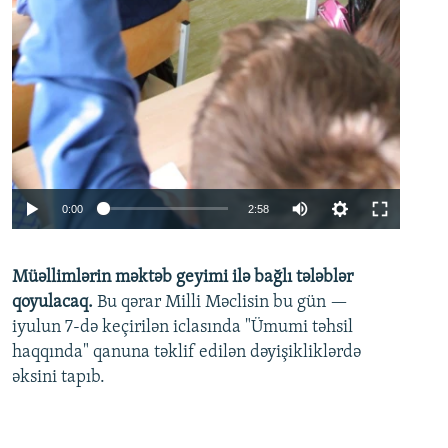
Auto
0:00
2:58
240p
Müəllimlərin məktəb geyimi ilə bağlı tələblər
360p
qoyulacaq.
Bu qərar Milli Məclisin bu gün —
480p
iyulun 7-də keçirilən iclasında "Ümumi təhsil
720p
haqqında" qanuna təklif edilən dəyişikliklərdə
əksini tapıb.
1080p