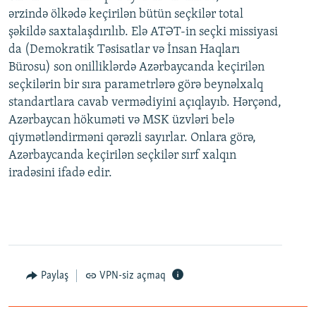
ərzində ölkədə keçirilən bütün seçkilər total
şəkildə saxtalaşdırılıb. Elə ATƏT-in seçki missiyasi
da (Demokratik Təsisatlar və İnsan Haqları
Bürosu) son onilliklərdə Azərbaycanda keçirilən
seçkilərin bir sıra parametrlərə görə beynəlxalq
standartlara cavab vermədiyini açıqlayıb. Hərçənd,
Azərbaycan hökuməti və MSK üzvləri belə
qiymətləndirməni qərəzli sayırlar. Onlara görə,
Azərbaycanda keçirilən seçkilər sırf xalqın
iradəsini ifadə edir.
Paylaş
VPN-siz açmaq