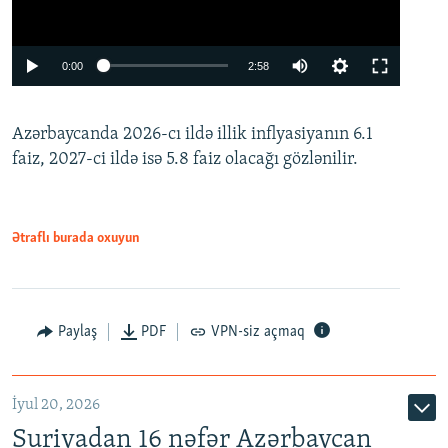
Auto
0:00
2:58
240p
Azərbaycanda 2026-cı ildə illik inflyasiyanın 6.1
360p
faiz, 2027-ci ildə isə 5.8 faiz olacağı gözlənilir.
480p
720p
1080p
Ətraflı burada oxuyun
Paylaş
PDF
VPN-siz açmaq
İyul 20, 2026
Auto
240p
360p
480p
Suriyadan 16 nəfər Azərbaycan