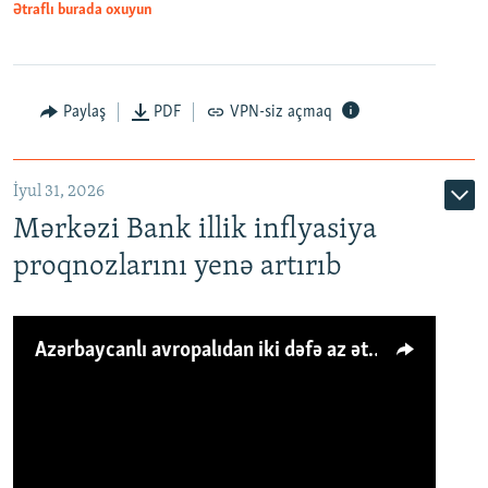
Ətraflı burada oxuyun
Paylaş
PDF
VPN-siz açmaq
İyul 31, 2026
Mərkəzi Bank illik inflyasiya
proqnozlarını yenə artırıb
Azərbaycanlı avropalıdan iki dəfə az ət yeyir, amma... 'Qiymət artımı qaçılmazdır'