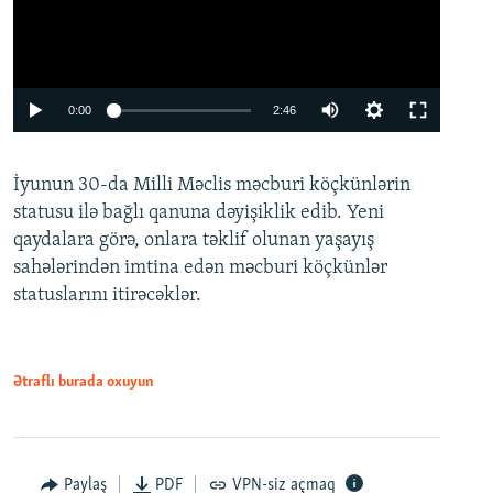
Auto
0:00
2:46
240p
İyunun 30-da Milli Məclis məcburi köçkünlərin
360p
statusu ilə bağlı qanuna dəyişiklik edib. Yeni
480p
qaydalara görə, onlara təklif olunan yaşayış
720p
sahələrindən imtina edən məcburi köçkünlər
statuslarını itirəcəklər.
1080p
Ətraflı burada oxuyun
Auto
240p
360p
480p
Paylaş
PDF
VPN-siz açmaq