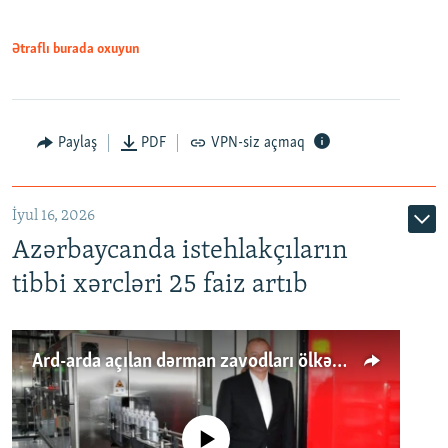
Ətraflı burada oxuyun
Paylaş
PDF
VPN-siz açmaq
İyul 16, 2026
Azərbaycanda istehlakçıların
tibbi xərcləri 25 faiz artıb
Ard-arda açılan dərman zavodları ölkənin tələbatını ödəyirmi?
No media source currently available