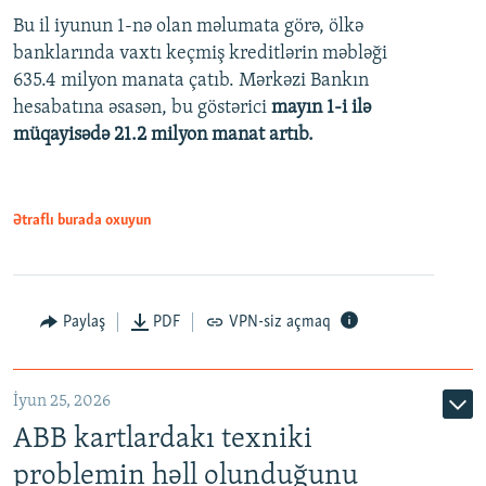
Bu il iyunun 1-nə olan məlumata görə, ölkə
360p
banklarında vaxtı keçmiş kreditlərin məbləği
480p
635.4 milyon manata çatıb. Mərkəzi Bankın
720p
hesabatına əsasən, bu göstərici
mayın 1-i ilə
müqayisədə 21.2 milyon manat artıb.
1080p
Ətraflı burada oxuyun
Auto
240p
360p
480p
Paylaş
PDF
VPN-siz açmaq
720p
1080p
İyun 25, 2026
ABB kartlardakı texniki
problemin həll olunduğunu