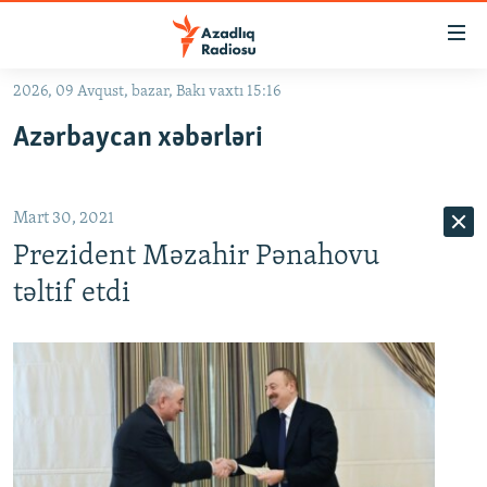
Keçid
linkləri
Əsas
2026, 09 Avqust, bazar, Bakı vaxtı 15:16
məzmuna
GÜNDƏM
Azərbaycan xəbərləri
qayıt
#İZAHLA
Əsas
KORRUPSIOMETR
naviqasiyaya
Mart 30, 2021
qayıt
#ƏSLINDƏ
Axtarışa
Prezident Məzahir Pənahovu
FƏRQƏ BAX
keç
təltif etdi
QANUNI DOĞRU
ARAŞDIRMA
MULTIMEDIA
RADIO ARXIV
VIDEO
HAQQIMIZDA
FOTOQALEREYA
OXU ZALI