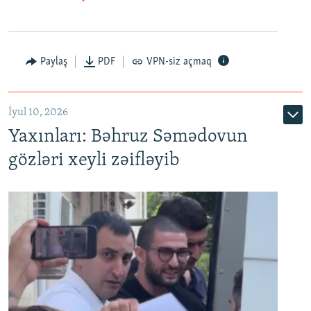
Paylaş
PDF
VPN-siz açmaq
İyul 10, 2026
Yaxınları: Bəhruz Səmədovun
gözləri xeyli zəifləyib