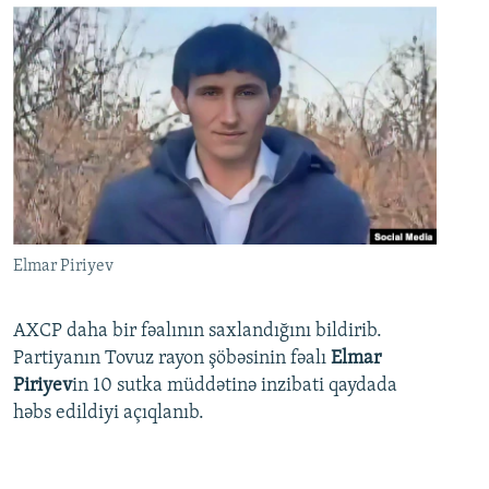
Elmar Piriyev
AXCP daha bir fəalının saxlandığını bildirib.
Partiyanın Tovuz rayon şöbəsinin fəalı
Elmar
Piriyev
in 10 sutka müddətinə inzibati qaydada
həbs edildiyi açıqlanıb.