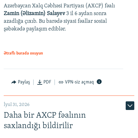
Azərbaycan Xalq Cəbhəsi Partiyası (AXCP) fəalı
Zamin (Əlizamin) Salayev
3 il 6 aydan sonra
azadlığa çıxıb. Bu barədə siyasi fəallar sosial
şəbəkədə paylaşım ediblər.
Ətraflı burada oxuyun
Paylaş
PDF
VPN-siz açmaq
İyul 31, 2026
Daha bir AXCP fəalının
saxlandığı bildirilir