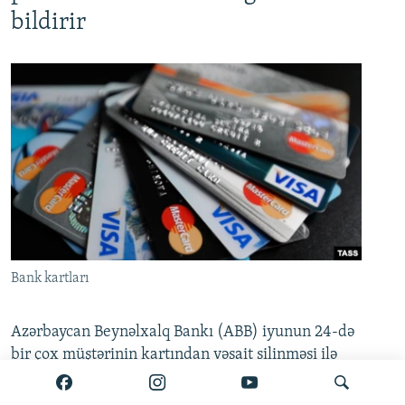
bildirir
Bank kartları
Azərbaycan Beynəlxalq Bankı (ABB) iyunun 24-də
bir çox müştərinin kartından vəsait silinməsi ilə
bağlı açıqlama yayıb. Məlumata görə, bəzi kart
hesablarında yaranmış müvəqqəti texniki problem