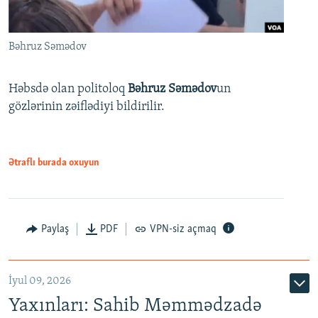
Bəhruz Səmədov
Həbsdə olan politoloq
Bəhruz Səmədov
un
gözlərinin zəiflədiyi bildirilir.
Ətraflı burada oxuyun
Paylaş
PDF
VPN-siz açmaq
İyul 09, 2026
Yaxınları: Sahib Məmmədzadə