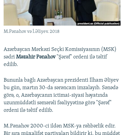
İNFOQRAFIKA
AZƏRBAYCAN ƏDƏBIYYATI KITABXANASI
MISSIYAMIZ
BIZI IZLƏ
KARIKATURA
İSLAM VƏ DEMOKRATIYA
PEŞƏ ETIKASI VƏ JURNALISTIKA STANDARTLARIMIZ
İZ - MƏDƏNIYYƏT PROQRAMI
MATERIALLARIMIZDAN ISTIFADƏ
M.Pənahov və İ.Əliyev. 2018
AZADLIQRADIOSU MOBIL TELEFONUNUZDA
RFE/RL-in bütün saytları
BIZIMLƏ ƏLAQƏ
Azərbaycan Mərkəzi Seçki Komissiyasının (MSK)
sədri
Məzahir Pənahov
"Şərəf" ordeni ilə təltif
XƏBƏR BÜLLETENLƏRIMIZ
edilib.
Bununla bağlı Azərbaycan prezidenti İlham Əliyev
bu gün, martın 30-da sərəncam imzalayıb. Sənədə
görə, o, Azərbaycanın ictimai-siyasi həyatında
uzunmüddətli səmərəli fəaliyyətinə görə "Şərəf"
ordeni ilə təltif edilib.
M.Pənahov 2000-ci ildən MSK-ya rəhbərlik edir.
Bir sıra müxalifət partiyaları bildirir ki, bu müddət