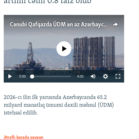
artımı cəmi 0.8 faiz olub
Cənubi Qafqazda ÜDM ən az Azərbaycanda artır: Qonşuları niyə Bakını qabaqlaya bilir?
No media source currently available
Auto
0:00
4:00
240p
2026-cı ilin ilk yarısında Azərbaycanda 65.2
360p
milyard manatlıq ümumi daxili məhsul (ÜDM)
480p
Auto
240p
360p
480p
istehsal edilib.
720p
720p
1080p
1080p
Ətraflı burada oxuyun