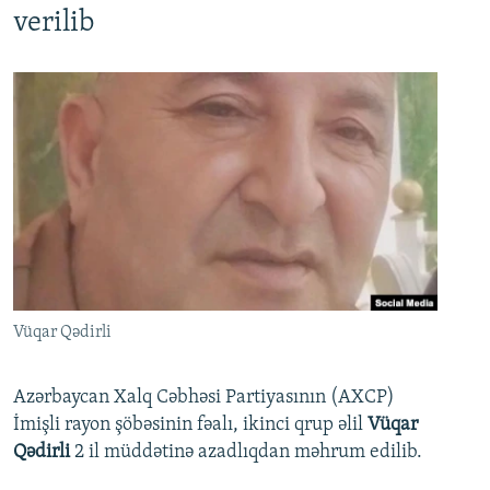
verilib
Vüqar Qədirli
Azərbaycan Xalq Cəbhəsi Partiyasının (AXCP)
İmişli rayon şöbəsinin fəalı, ikinci qrup əlil
Vüqar
Qədirli
2 il müddətinə azadlıqdan məhrum edilib.