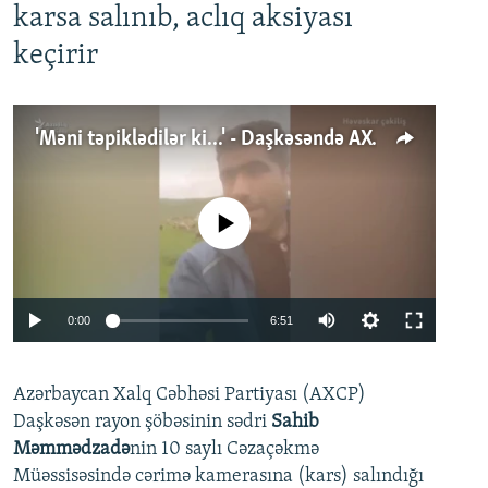
karsa salınıb, aclıq aksiyası
keçirir
'Məni təpiklədilər ki...' - Daşkəsəndə AXCP fəalının yaxınları onun həbsinə etiraz edirlər
No media source currently available
Auto
0:00
6:51
240p
Azərbaycan Xalq Cəbhəsi Partiyası (AXCP)
360p
Daşkəsən rayon şöbəsinin sədri
Sahib
480p
Auto
240p
360p
480p
Məmmədzadə
nin 10 saylı Cəzaçəkmə
720p
Müəssisəsində cərimə kamerasına (kars) salındığı
720p
1080p