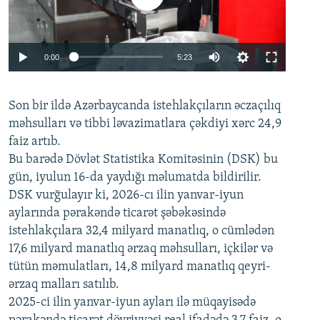
Auto
0:00
5:23
240p
Son bir ildə Azərbaycanda istehlakçıların
360p
əczaçılıq
məhsulları və tibbi ləvazimatlara çəkdiyi xərc 24,9
480p
Auto
240p
360p
480p
faiz artıb.
720p
Bu barədə Dövlət Statistika Komitəsinin (DSK) bu
720p
1080p
gün, iyulun 16-da yaydığı məlumatda bildirilir.
1080p
DSK vurğulayır ki, 2026-cı ilin yanvar-iyun
aylarında pərakəndə ticarət şəbəkəsində
istehlakçılara 32,4 milyard manatlıq, o cümlədən
17,6 milyard manatlıq ərzaq məhsulları, içkilər və
tütün məmulatları, 14,8 milyard manatlıq qeyri-
ərzaq malları satılıb.
2025-ci ilin yanvar-iyun ayları ilə müqayisədə