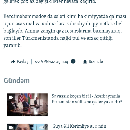
gələrək çox az dəyişikliklər həyata keçirib.
Berdiməhəmmədov da sələfi kimi hakimiyyətdə qalması
üçün əsas mal və xidmətlərə subsidiyalı qiymətlərə bel
bağlayıb. Amma zəngin qaz resurslarına baxmayaraq,
son illər Türkmənistanda nağd pul və ərzaq qıtlığı
yaranıb.
Paylaş
VPN-siz açmaq
Bizi izlə
Gündəm
Savaşsız keçən bir il - Azərbaycanla
Ermənistan sülhə nə qədər yaxındır?
'Guya Əli Kərimliyə 850 min