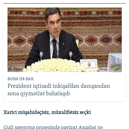
BUNA DA BAX:
Prezident iqtisadi inkişafdan danışandan
sona qiymətlər bahalaşıb
Xarici müşahidəçisiz, müxalifətsiz seçki
Gizli səsvermə prosesində paytaxt Aşqabat və