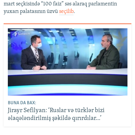
mart seçkisində “100 faiz” səs alaraq parlamentin
yuxarı palatasının üzvü
seçilib
.
BUNA DA BAX:
Jirayr Sefilyan: ‘Ruslar və türklər bizi
əlaqələndirilmiş şəkildə qırırdılar...’