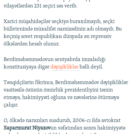
vilayətlərdən 231 seçici səs verib.
Xarici müşahidəçilər seçkiyə buraxılmayıb, seçki
bülletenində müxalifət namizədinin adı olmayıb. Bu
keçmiş sovet respublikası dünyada ən repressiv
ölkələrdən hesab olunur.
Berdiməhəmmədovun sentyabrda imzaladığı
konstitusiyaya digər
dəyişikliklər
bəlli deyil.
Tənqidçilərin fikrincə, Berdiməhəmmədov dəyişikliklər
vasitəsilə özünün ömürlük prezidentliyini təmin
etməyə, hakimiyyəti oğluna və nəvələrinə ötürməyə
çalışır.
O, ölkədə narazıları susdurub, 2006-cı ildə avtokrat
Saparmurat Niyazov
un vəfatından sonra hakimiyyətə