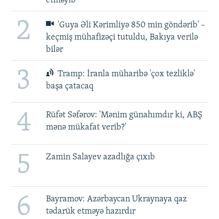
etməyib
2
'Guya Əli Kərimliyə 850 min göndərib' –
keçmiş mühafizəçi tutuldu, Bakıya verilə
bilər
3
Tramp: İranla müharibə 'çox tezliklə'
başa çatacaq
4
Rüfət Səfərov: 'Mənim günahımdır ki, ABŞ
mənə mükafat verib?'
5
Zamin Salayev azadlığa çıxıb
6
Bayramov: Azərbaycan Ukraynaya qaz
tədarük etməyə hazırdır