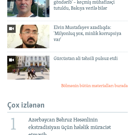
göndərib' – keçmiş mühafizəçi
tutuldu, Bakıya verilə bilər
Elvin Mustafayev azadlıqda:
'Milyonluq yox, minlik korrupsiya
var'
Gürcüstan ali təhsili pulsuz etdi
Bölmənin bütün materialları burada
Çox izlənən
1
Azərbaycan Bəhruz Həsənlinin
ekstradisiyası üçün hələlik müraciət