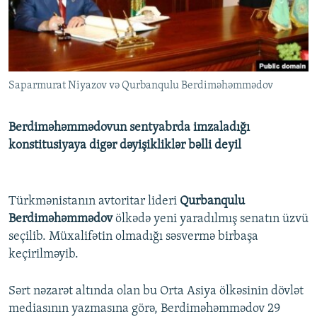
İNFOQRAFIKA
AZƏRBAYCAN ƏDƏBIYYATI KITABXANASI
MISSIYAMIZ
BIZI IZLƏ
KARIKATURA
İSLAM VƏ DEMOKRATIYA
PEŞƏ ETIKASI VƏ JURNALISTIKA STANDARTLARIMIZ
İZ - MƏDƏNIYYƏT PROQRAMI
MATERIALLARIMIZDAN ISTIFADƏ
Saparmurat Niyazov və Qurbanqulu Berdiməhəmmədov
AZADLIQRADIOSU MOBIL TELEFONUNUZDA
RFE/RL-in bütün saytları
BIZIMLƏ ƏLAQƏ
Berdiməhəmmədovun sentyabrda imzaladığı
XƏBƏR BÜLLETENLƏRIMIZ
konstitusiyaya digər dəyişikliklər bəlli deyil
Türkmənistanın avtoritar lideri
Qurbanqulu
Berdiməhəmmədov
ölkədə yeni yaradılmış senatın üzvü
seçilib. Müxalifətin olmadığı səsvermə birbaşa
keçirilməyib.
Sərt nəzarət altında olan bu Orta Asiya ölkəsinin dövlət
mediasının yazmasına görə, Berdiməhəmmədov 29