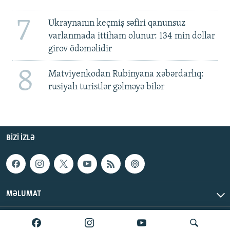
7
Ukraynanın keçmiş səfiri qanunsuz
varlanmada ittiham olunur: 134 min dollar
girov ödəməlidir
8
Matviyenkodan Rubinyana xəbərdarlıq:
rusiyalı turistlər gəlməyə bilər
BIZI IZLƏ
MƏLUMAT
AzadlıqRadiosu © 2026 Inc. | Bütün hüquqlar qorunur