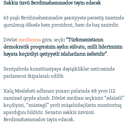
Səkkiz üzvü
Berdiməhəmmədov​ təyin edəcək
63 yaşlı Berdiməhəmmədov şəxsiyyətə pərəstiş üzərində
qurulmuş ölkədə həm prezident, həm də baş nazirdir.
Dövlət
mediasına
görə, seçki
“Türkmənistanın
demokratik proqresinin aydın sübutu, milli liderimizin
həyata keçirdiyi qətiyyətli islahatların zəfəridir”
.
Sentyabrda konstitusiyaya dəyişikliklər nəticəsində
parlament ikipalatalı edilib.
Xalq Məsləhəti adlanan yuxarı palatada 48 yerə 112
namizəd qeydə alınıb. Dövlət mediası seçkinin “ədalətli”
keçdiyini, “müstəqil” yerli müşahidəçilərin monitorinq
apardığını bildirir. Senatın səkkiz üzvünü
Berdiməhəmmədov təyin edəcək.