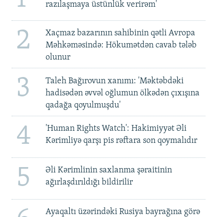
razılaşmaya üstünlük verirəm'
2
Xaçmaz bazarının sahibinin qətli Avropa
Məhkəməsində: Hökumətdən cavab tələb
olunur
3
Taleh Bağırovun xanımı: 'Məktəbdəki
hadisədən əvvəl oğlumun ölkədən çıxışına
qadağa qoyulmuşdu'
4
'Human Rights Watch': Hakimiyyət Əli
Kərimliyə qarşı pis rəftara son qoymalıdır
5
Əli Kərimlinin saxlanma şəraitinin
ağırlaşdırıldığı bildirilir
Ayaqaltı üzərindəki Rusiya bayrağına görə