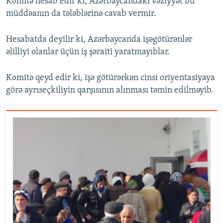
Komitə hesab edir ki, Azərbaycandakı vəziyyət bu
müddəanın da tələblərinə cavab vermir.
Hesabatda deyilir ki, Azərbaycanda işəgötürənlər
əlilliyi olanlar üçün iş şəraiti yaratmayıblar.
Komitə qeyd edir ki, işə götürərkən cinsi oriyentasiyaya
görə ayrıseçkiliyin qarşısının alınması təmin edilməyib.