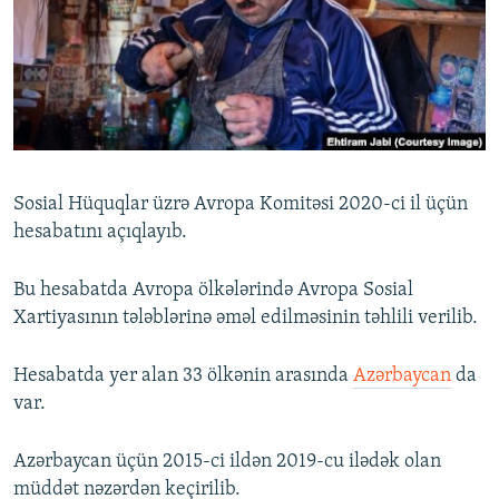
İNFOQRAFIKA
AZƏRBAYCAN ƏDƏBIYYATI KITABXANASI
MISSIYAMIZ
BIZI IZLƏ
KARIKATURA
İSLAM VƏ DEMOKRATIYA
PEŞƏ ETIKASI VƏ JURNALISTIKA STANDARTLARIMIZ
İZ - MƏDƏNIYYƏT PROQRAMI
MATERIALLARIMIZDAN ISTIFADƏ
AZADLIQRADIOSU MOBIL TELEFONUNUZDA
RFE/RL-in bütün saytları
BIZIMLƏ ƏLAQƏ
Sosial Hüquqlar üzrə Avropa Komitəsi 2020-ci il üçün
XƏBƏR BÜLLETENLƏRIMIZ
hesabatını açıqlayıb.
Bu hesabatda Avropa ölkələrində Avropa Sosial
Xartiyasının tələblərinə əməl edilməsinin təhlili verilib.
Hesabatda yer alan 33 ölkənin arasında
Azərbaycan
da
var.
Azərbaycan üçün 2015-ci ildən 2019-cu ilədək olan
müddət nəzərdən keçirilib.