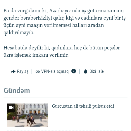
Bu da vurğulanır ki, Azərbaycanda işəgötürmə zamanı
gender bərabərisizliyi qalır, kişi və qadınlara eyni bir iş
üçün eyni maaşın verilməməsi halları aradan
qaldırılmayıb.
Hesabatda deyilir ki, qadınlara heç də bütün peşələr
üzrə işləmək imkanı verilmir.
Paylaş
VPN-siz açmaq
Bizi izlə
Gündəm
Gürcüstan ali təhsili pulsuz etdi