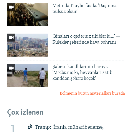
Metroda 11 aylıq fasilə: 'Daşınma
pulsuz olsun'
'Binaları o qədər sıx tikiblər ki...' —
Küləklər şəhərində hava böhranı
Şabran kəndlilərinin harayı:
'Məcburuq ki, heyvanları satıb
kənddən şəhərə köçək'
Bölmənin bütün materialları burada
Çox izlənən
1
Tramp: 'İranla müharibədənsə,