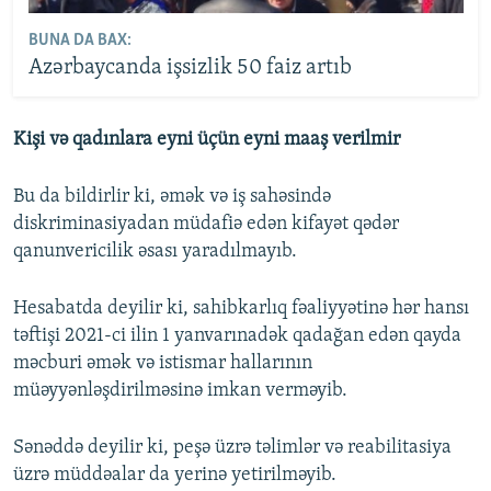
BUNA DA BAX:
Azərbaycanda işsizlik 50 faiz artıb
Kişi və qadınlara eyni üçün eyni maaş verilmir
Bu da bildirlir ki, əmək və iş sahəsində
diskriminasiyadan müdafiə edən kifayət qədər
qanunvericilik əsası yaradılmayıb.
Hesabatda deyilir ki, sahibkarlıq fəaliyyətinə hər hansı
təftişi 2021-ci ilin 1 yanvarınadək qadağan edən qayda
məcburi əmək və istismar hallarının
müəyyənləşdirilməsinə imkan verməyib.
Sənəddə deyilir ki, peşə üzrə təlimlər və reabilitasiya
üzrə müddəalar da yerinə yetirilməyib.