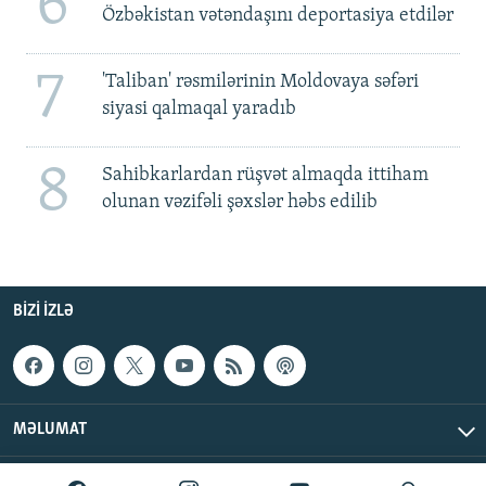
6
Özbəkistan vətəndaşını deportasiya etdilər
7
'Taliban' rəsmilərinin Moldovaya səfəri
siyasi qalmaqal yaradıb
8
Sahibkarlardan rüşvət almaqda ittiham
olunan vəzifəli şəxslər həbs edilib
BIZI IZLƏ
MƏLUMAT