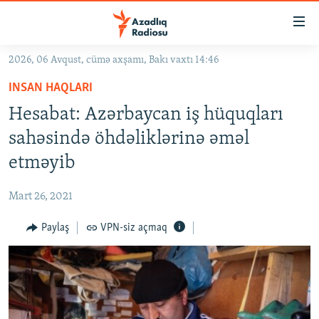
Keçid
linkləri
Əsas
2026, 06 Avqust, cümə axşamı, Bakı vaxtı 14:46
məzmuna
GÜNDƏM
INSAN HAQLARI
qayıt
#İZAHLA
Əsas
Hesabat: Azərbaycan iş hüquqları
KORRUPSIOMETR
naviqasiyaya
sahəsində öhdəliklərinə əməl
qayıt
#ƏSLINDƏ
etməyib
Axtarışa
FƏRQƏ BAX
keç
Mart 26, 2021
QANUNI DOĞRU
Paylaş
VPN-siz açmaq
ARAŞDIRMA
MULTIMEDIA
RADIO ARXIV
VIDEO
HAQQIMIZDA
FOTOQALEREYA
OXU ZALI