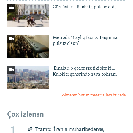
Gürcüstan ali təhsili pulsuz etdi
Metroda 11 aylıq fasilə: 'Daşınma
pulsuz olsun'
'Binaları o qədər sıx tikiblər ki...' —
Küləklər şəhərində hava böhranı
Bölmənin bütün materialları burada
Çox izlənən
Tramp: 'İranla müharibədənsə,