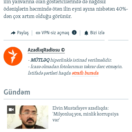
ilin yanvarına olan göstəricilərində də nağdsız
ödənişlərin həcmində ötən ilin eyni ayına nisbətən 40%-
dən çox artım olduğu görünür.
Paylaş
VPN-siz açmaq
Bizi izlə
AzadlıqRadiosu ©
-
MÜTLƏQ
hiperlinklə istinad verilməlidir.
- İcazə olmadan fotolarımızı təkrar dərc etməyin.
İstifadə şərtləri haqda
ətraflı burada
Gündəm
Elvin Mustafayev azadlıqda:
'Milyonluq yox, minlik korrupsiya
var'