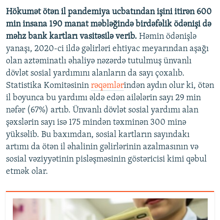
Hökumət ötən il pandemiya ucbatından işini itirən 600
min insana 190 manat məbləğində birdəfəlik ödənişi də
məhz bank kartları vasitəsilə verib.
Həmin ödənişlə
yanaşı, 2020-ci ildə gəlirləri ehtiyac meyarından aşağı
olan aztəminatlı əhaliyə nəzərdə tutulmuş ünvanlı
dövlət sosial yardımını alanların da sayı çoxalıb.
Statistika Komitəsinin
rəqəmlər
indən aydın olur ki, ötən
il boyunca bu yardımı əldə edən ailələrin sayı 29 min
nəfər (67%) artıb. Ünvanlı dövlət sosial yardımı alan
şəxslərin sayı isə 175 mindən təxminən 300 minə
yüksəlib. Bu baxımdan, sosial kartların sayındakı
artımı da ötən il əhalinin gəlirlərinin azalmasının və
sosial vəziyyətinin pisləşməsinin göstəricisi kimi qəbul
etmək olar.