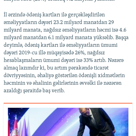
İl ərzində ödəniş kartları ilə gerçəkləşdirilən
əməliyyatların dəyəri 23.2 milyard manatdan 29
milyard manata, nağdsız əməliyyatların həcmi isə 4.6
milyard manatdan 6.1 milyard manata yüksəlib. Başqa
deyimlə, ödəniş kartları ilə əməliyyatların ümumi
dəyəri 2019-cu illə müqayisədə 26%, nağdsız
hesablaşmaların ümumi dəyəri isə 33% artıb. Nəzərə
almaq lazımdır ki, bu artım pərakəndə ticarət
dövriyyəsinin, əhaliyə göstərilən ödənişli xidmətlərin
həcminin və əhalinin gəlirlərinin əvvəlki ilə nəzərən
azaldığı şəraitdə baş verib.