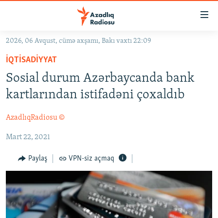
Keçid
linkləri
Əsas
2026, 06 Avqust, cümə axşamı, Bakı vaxtı 22:09
məzmuna
GÜNDƏM
İQTISADIYYAT
qayıt
#İZAHLA
Əsas
Sosial durum Azərbaycanda bank
KORRUPSIOMETR
naviqasiyaya
kartlarından istifadəni çoxaldıb
qayıt
#ƏSLINDƏ
Axtarışa
AzadlıqRadiosu ©
FƏRQƏ BAX
keç
Mart 22, 2021
QANUNI DOĞRU
ARAŞDIRMA
Paylaş
VPN-siz açmaq
MULTIMEDIA
RADIO ARXIV
VIDEO
HAQQIMIZDA
FOTOQALEREYA
OXU ZALI