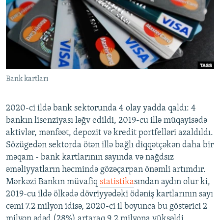
İNFOQRAFIKA
AZƏRBAYCAN ƏDƏBIYYATI KITABXANASI
MISSIYAMIZ
BIZI IZLƏ
KARIKATURA
İSLAM VƏ DEMOKRATIYA
PEŞƏ ETIKASI VƏ JURNALISTIKA STANDARTLARIMIZ
İZ - MƏDƏNIYYƏT PROQRAMI
MATERIALLARIMIZDAN ISTIFADƏ
AZADLIQRADIOSU MOBIL TELEFONUNUZDA
RFE/RL-in bütün saytları
Bank kartları
BIZIMLƏ ƏLAQƏ
XƏBƏR BÜLLETENLƏRIMIZ
2020-ci ildə bank sektorunda 4 olay yadda qaldı: 4
bankın lisenziyası ləğv edildi, 2019-cu illə müqayisədə
aktivlər, mənfəət, depozit və kredit portfelləri azaldıldı.
Sözügedən sektorda ötən illə bağlı diqqətçəkən daha bir
məqam - bank kartlarının sayında və nağdsız
əməliyyatların həcmində gözəçarpan önəmli artımdır.
Mərkəzi Bankın müvafiq
statistika
sından aydın olur ki,
2019-cu ildə ölkədə dövriyyədəki ödəniş kartlarının sayı
cəmi 7.2 milyon idisə, 2020-ci il boyunca bu göstərici 2
milyon ədəd (28%) artaraq 9.2 milyona yüksəldi.