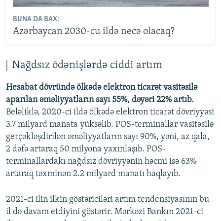
BUNA DA BAX:
Azərbaycan 2030-cu ildə necə olacaq?
Nağdsız ödənişlərdə ciddi artım
Hesabat dövründə ölkədə elektron ticarət vasitəsilə
aparılan əməliyyatların sayı 55%, dəyəri 22% artıb.
Beləliklə, 2020-ci ildə ölkədə elektron ticarət dövriyyəsi
3.7 milyard manata yüksəlib. POS-terminallar vasitəsilə
gerçəkləşdirilən əməliyyatların sayı 90%, yəni, az qala,
2 dəfə artaraq 50 milyona yaxınlaşıb. POS-
terminallardakı nağdsız dövriyyənin həcmi isə 63%
artaraq təxminən 2.2 milyard manatı haqlayıb.
2021-ci ilin ilkin göstəriciləri artım tendensiyasının bu
il də davam etdiyini göstərir. Mərkəzi Bankın 2021-ci