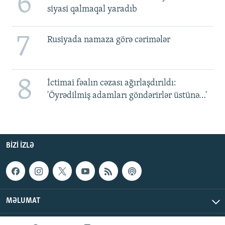
6
siyasi qalmaqal yaradıb
7
Rusiyada namaza görə cərimələr
8
İctimai fəalın cəzası ağırlaşdırıldı:
'Öyrədilmiş adamları göndərirlər üstünə…'
BIZI IZLƏ
MƏLUMAT