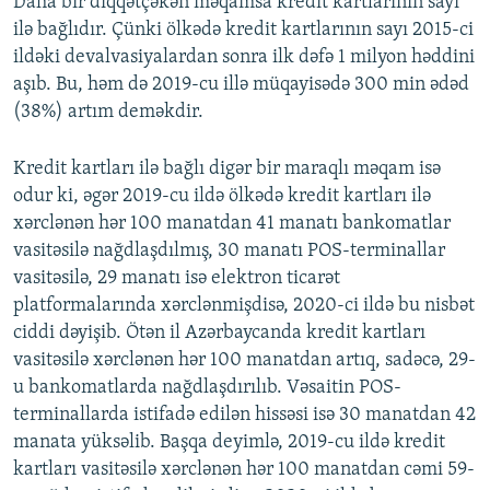
Daha bir diqqətçəkən məqamsa kredit kartlarının sayı
ilə bağlıdır. Çünki ölkədə kredit kartlarının sayı 2015-ci
ildəki devalvasiyalardan sonra ilk dəfə 1 milyon həddini
aşıb. Bu, həm də 2019-cu illə müqayisədə 300 min ədəd
(38%) artım deməkdir.
Kredit kartları ilə bağlı digər bir maraqlı məqam isə
odur ki, əgər 2019-cu ildə ölkədə kredit kartları ilə
xərclənən hər 100 manatdan 41 manatı bankomatlar
vasitəsilə nağdlaşdılmış, 30 manatı POS-terminallar
vasitəsilə, 29 manatı isə elektron ticarət
platformalarında xərclənmişdisə, 2020-ci ildə bu nisbət
ciddi dəyişib. Ötən il Azərbaycanda kredit kartları
vasitəsilə xərclənən hər 100 manatdan artıq, sadəcə, 29-
u bankomatlarda nağdlaşdırılıb. Vəsaitin POS-
terminallarda istifadə edilən hissəsi isə 30 manatdan 42
manata yüksəlib. Başqa deyimlə, 2019-cu ildə kredit
kartları vasitəsilə xərclənən hər 100 manatdan cəmi 59-