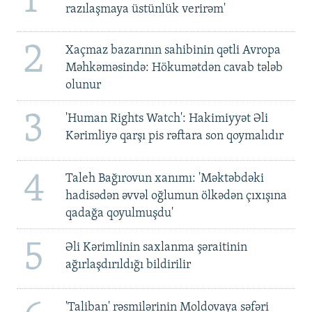
1
razılaşmaya üstünlük verirəm'
2
Xaçmaz bazarının sahibinin qətli Avropa
Məhkəməsində: Hökumətdən cavab tələb
olunur
3
'Human Rights Watch': Hakimiyyət Əli
Kərimliyə qarşı pis rəftara son qoymalıdır
4
Taleh Bağırovun xanımı: 'Məktəbdəki
hadisədən əvvəl oğlumun ölkədən çıxışına
qadağa qoyulmuşdu'
5
Əli Kərimlinin saxlanma şəraitinin
ağırlaşdırıldığı bildirilir
'Taliban' rəsmilərinin Moldovaya səfəri