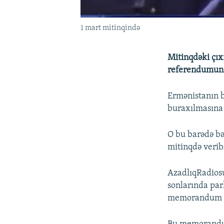
1 mart mitinqində
Mitinqdəki çıx
referendumun k
Ermənistanın b
buraxılmasına 
O bu barədə bə
mitinqdə verib
AzadlıqRadios
sonlarında par
memorandum ba