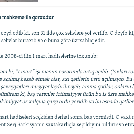
nı məhkəmə ilə qorxudur
eyd edib ki, son 31 ildə çox səhvlərə yol verilib. O deyib k
 səhvlər buraxıb və o buna görə üzrxahlıq edir.
lə 2008-ci ilin 1 mart hadisələrinə toxunub:
m ki, “1 mart” işi mənim nəzərimdə artıq açılıb. Çoxları sor
ə açılmış hesab etmək olar, axı qətllərin üstü açılmayıb. Bu
 şəxsiyyətləri müəyyənləşdirilməyib, amma qətllər, onların 
şünürəm ki, baş verənlər ictimaiyyət üçün bu iş üzrə məhk
kimiyyət öz xalqına qarşı ordu yeridib və bu əsnada qətllər 
 mart hadisələri seçkidən dərhal sonra baş vermişdi. O vaxt 
t Serj Sarkisyanın saxtakarlıqla seçildiyini bildirir və etir