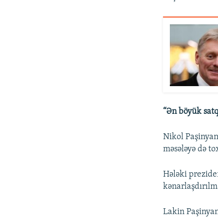
“Ən böyük satq
Nikol Paşinyan
məsələyə də t
Hələki prezid
kənarlaşdırılm
Lakin Paşinyan