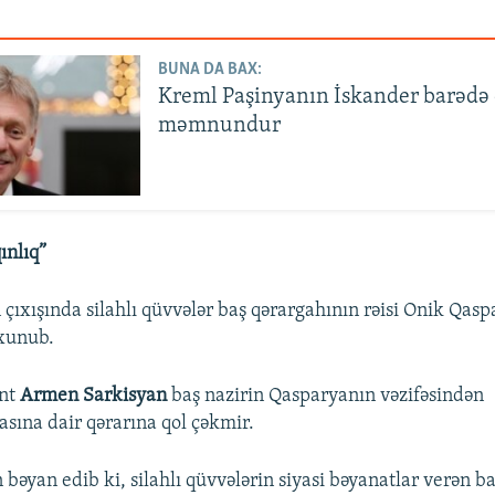
BUNA DA BAX:
Kreml Paşinyanın İskander barədə 
məmnundur
ınlıq”
 çıxışında silahlı qüvvələr baş qərargahının rəisi Onik Qasp
oxunub.
ent
Armen Sarkisyan
baş nazirin Qasparyanın vəzifəsindən
asına dair qərarına qol çəkmir.
 bəyan edib ki, silahlı qüvvələrin siyasi bəyanatlar verən b