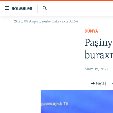
Keçid
BÖLMƏLƏR
linkləri
Axtar
Əsas
2026, 08 Avqust, şənbə, Bakı vaxtı 02:54
GÜNDƏM
məzmuna
DÜNYA
#İZAHLA
qayıt
Əsas
Paşiny
KORRUPSIOMETR
naviqasiyaya
#ƏSLINDƏ
qayıt
buraxm
Axtarışa
FƏRQƏ BAX
keç
QANUNI DOĞRU
Mart 02, 2021
ARAŞDIRMA
Paylaş
MULTIMEDIA
RADIO ARXIV
VIDEO
HAQQIMIZDA
FOTOQALEREYA
OXU ZALI