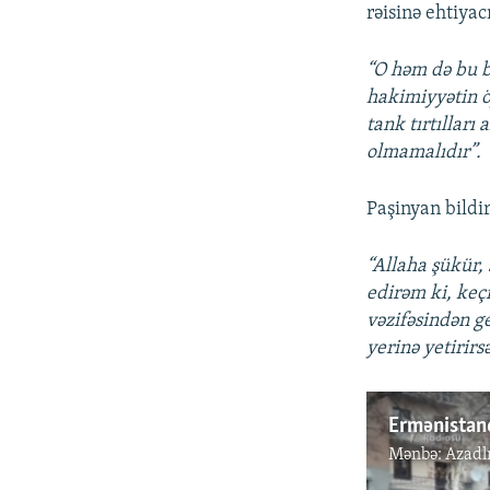
rəisinə ehtiyac
“O həm də bu b
hakimiyyətin ö
tank tırtılları
olmamalıdır”.
Paşinyan bildir
“Allaha şükür,
edirəm ki, keç
vəzifəsindən g
yerinə yetirirs
Ermənistand
Mənbə:
Azadl