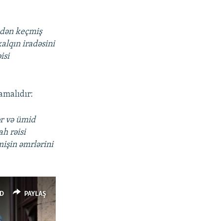
edən keçmiş
alqın iradəsini
isi
mamalıdır:
ər və ümid
h rəisi
mişin əmrlərini
D
PAYLAŞ