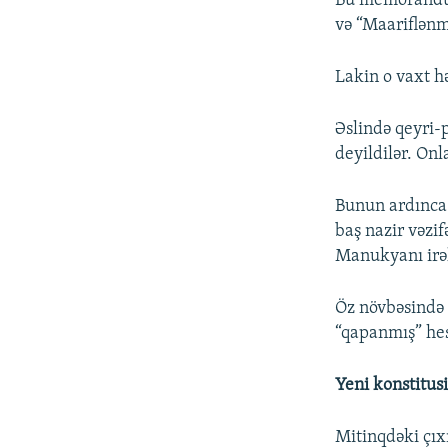
Bu memorandum
və “Maariflənm
Lakin o vaxt hə
Əslində qeyri-
deyildilər. Onl
Bunun ardınca 
baş nazir vəzi
Manukyanı irə
Öz növbəsində 
“qapanmış” hes
Yeni konstitus
Mitinqdəki çıx