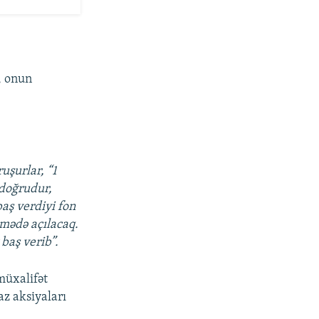
i, onun
uşurlar, “1
 doğrudur,
baş verdiyi fon
əmədə açılacaq.
baş verib”.
müxalifət
az aksiyaları