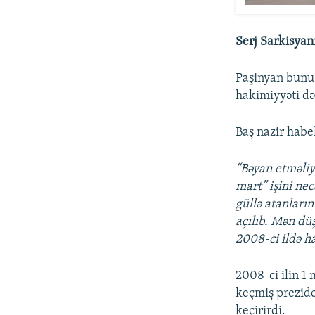
Serj Sarkisya
Paşinyan bunu q
hakimiyyəti də
Baş nazir habe
“Bəyan etməliyə
mart” işini nec
güllə atanların
açılıb. Mən dü
2008-ci ildə ha
2008-ci ilin 1
keçmiş preziden
keçirirdi.