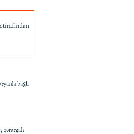
etirafından
aryanla bağlı
aş qərargah