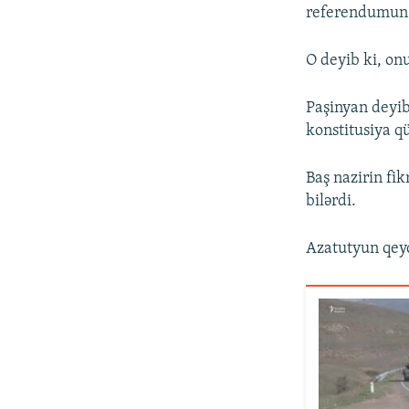
referendumun k
O deyib ki, onu
Paşinyan deyib
konstitusiya q
Baş nazirin fi
bilərdi.
Azatutyun qeyd