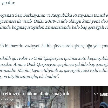
ı yoxdur:
əyanatı Serj Sarkisyanın və Respublika Partiyasını təmsil 
yrətməsi ilə verib. Onlar 2008-ci ildə olduğu kimi yenə də x
 altında boğmaq istəyirlər. Ermənistanda belə baş qərargah rə
ib ki, hazırkı vəziyyət silahlı qüvvələrdə qisasçılığa yol aç
 silahlı qüvvələr və Onik Qasparyan qırmızı xətti keçməyibl
məzlər. Amma Onik Qasparyan qaçılmaz şəkildə baş qərarga
etməlidir. Mənim təyin etdiyimb aş qərargah rəisi rədd edil
ə, ən böyük satqınqlıq elə budur”.
a etirazçılar hökumət binasına girib
EMBE
ıqRadiosu