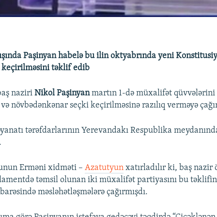
ışında Paşinyan habelə bu ilin oktyabrında yeni Konstitusi
eçirilməsini təklif edib
aş naziri
Nikol Paşinyan
martın 1-də müxalifət qüvvələrini
və növbədənkənar seçki keçirilməsinə razılıq verməyə çağır
yanatı tərəfdarlarının Yerevandakı Respublika meydanında
.
unun Erməni xidməti –
Azatutyun
xatırladılır ki, baş nazir 
lamentdə təmsil olunan iki müxalifət partiyasını bu təklifin
rəsində məsləhətləşmələrə çağırmışdı.