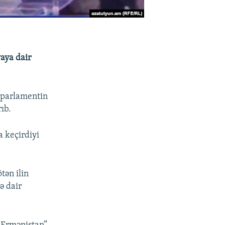
yaya dair
 parlamentin
ıb.
 keçirdiyi
ötən ilin
ə dair