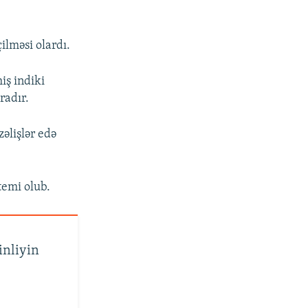
ilməsi olardı.
iş indiki
radır.
əlişlər edə
temi olub.
inliyin