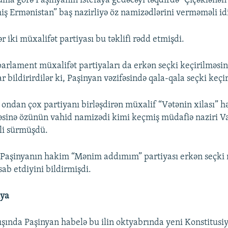
a görə Paşinyanın istefaya gedəcəyi təqdirdə “Çiçəklənən
iş Ermənistan” baş nazirliyə öz namizədlərini verməməli idi
r iki müxalifət partiyası bu təklifi rədd etmişdi.
parlament müxalifət partiyaları da erkən seçki keçirilməsin
ar bildirirdilər ki, Paşinyan vəzifəsində qala-qala seçki keçi
ondan çox partiyanı birləşdirən müxalif “Vətənin xilası” h
fəsinə özünün vahid namizədi kimi keçmiş müdafiə naziri 
li sürmüşdü.
Paşinyanın hakim “Mənim addımım” partiyası erkən seçki 
ab etdiyini bildirmişdi.
iya
ışında Paşinyan habelə bu ilin oktyabrında yeni Konstitusi