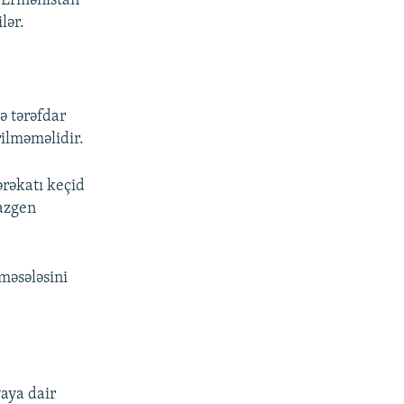
 Ermənistan”
lər.
ə tərəfdar
rilməməlidir.
ərəkatı keçid
Vazgen
məsələsini
yaya dair