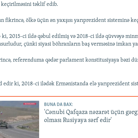
eçirilməsini təklif edib.
n fikrincə, ölkə üçün ən yaxşısı yarıprezident sisteminə keç
 ki, 2015-ci ildə qəbul edilmiş və 2018-ci ildə qüvvəyə minm
üsurludur, çünki siyasi böhranların baş verməsinə imkan ya
krincə, referenduma qədər parlament konstitusiyaya bəzi düz
 edir ki, 2018-ci ilədək Ermənistanda elə yarıprezident sis
BUNA DA BAX:
'Cənubi Qafqaza nəzarət üçün gərg
olması Rusiyaya sərf edir'