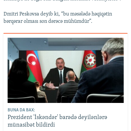
Dmitri Peskovsa deyib ki, “bu məsələdə həqiqətin
bərqərar olması son dərəcə mühümdür”.
BUNA DA BAX:
Prezident 'İskəndər' barədə deyilənlərə
münasibət bildirdi