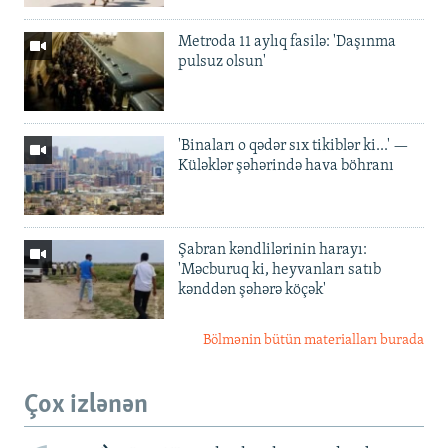
Metroda 11 aylıq fasilə: 'Daşınma
pulsuz olsun'
'Binaları o qədər sıx tikiblər ki...' —
Küləklər şəhərində hava böhranı
Şabran kəndlilərinin harayı:
'Məcburuq ki, heyvanları satıb
kənddən şəhərə köçək'
Bölmənin bütün materialları burada
Çox izlənən