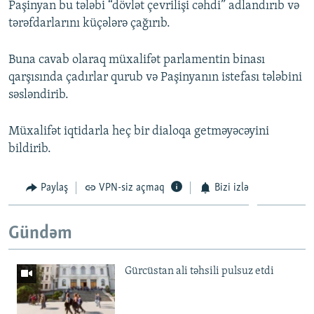
Paşinyan bu tələbi “dövlət çevrilişi cəhdi” adlandırıb və
tərəfdarlarını küçələrə çağırıb.
Buna cavab olaraq müxalifət parlamentin binası
qarşısında çadırlar qurub və Paşinyanın istefası tələbini
səsləndirib.
Müxalifət iqtidarla heç bir dialoqa getməyəcəyini
bildirib.
Paylaş
VPN-siz açmaq
Bizi izlə
Gündəm
Gürcüstan ali təhsili pulsuz etdi