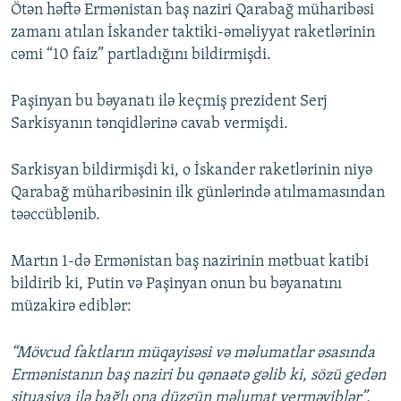
Ötən həftə Ermənistan baş naziri Qarabağ müharibəsi
zamanı atılan İskander taktiki-əməliyyat raketlərinin
cəmi “10 faiz” partladığını bildirmişdi.
Paşinyan bu bəyanatı ilə keçmiş prezident Serj
Sarkisyanın tənqidlərinə cavab vermişdi.
Sarkisyan bildirmişdi ki, o İskander raketlərinin niyə
Qarabağ müharibəsinin ilk günlərində atılmamasından
təəccüblənib.
Martın 1-də Ermənistan baş nazirinin mətbuat katibi
bildirib ki, Putin və Paşinyan onun bu bəyanatını
müzakirə ediblər:
“Mövcud faktların müqayisəsi və məlumatlar əsasında
Ermənistanın baş naziri bu qənaətə gəlib ki, sözü gedən
situasiya ilə bağlı ona düzgün məlumat verməyiblər”.