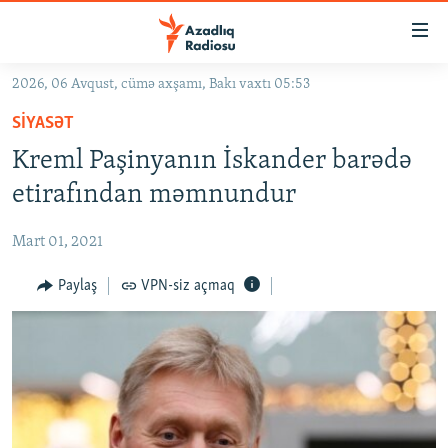
Keçid
linkləri
Əsas
2026, 06 Avqust, cümə axşamı, Bakı vaxtı 05:53
məzmuna
GÜNDƏM
SIYASƏT
qayıt
#İZAHLA
Əsas
Kreml Paşinyanın İskander barədə
KORRUPSIOMETR
naviqasiyaya
etirafından məmnundur
qayıt
#ƏSLINDƏ
Axtarışa
Mart 01, 2021
FƏRQƏ BAX
keç
QANUNI DOĞRU
Paylaş
VPN-siz açmaq
ARAŞDIRMA
MULTIMEDIA
RADIO ARXIV
VIDEO
HAQQIMIZDA
FOTOQALEREYA
OXU ZALI