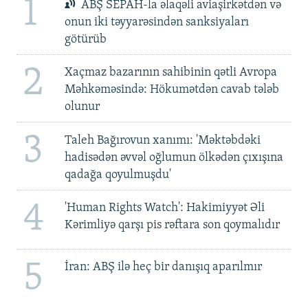
1
ABŞ SEPAH-la əlaqəli aviaşirkətdən və
onun iki təyyarəsindən sanksiyaları
götürüb
2
Xaçmaz bazarının sahibinin qətli Avropa
Məhkəməsində: Hökumətdən cavab tələb
olunur
3
Taleh Bağırovun xanımı: 'Məktəbdəki
hadisədən əvvəl oğlumun ölkədən çıxışına
qadağa qoyulmuşdu'
4
'Human Rights Watch': Hakimiyyət Əli
Kərimliyə qarşı pis rəftara son qoymalıdır
5
İran: ABŞ ilə heç bir danışıq aparılmır