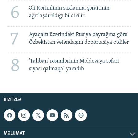
6
Əli Kərimlinin saxlanma şəraitinin
ağırlaşdırıldığı bildirilir
7
Ayaqaltı üzərindəki Rusiya bayrağına görə
Özbəkistan vətəndaşını deportasiya etdilər
8
'Taliban' rəsmilərinin Moldovaya səfəri
siyasi qalmaqal yaradıb
BIZI IZLƏ
MƏLUMAT