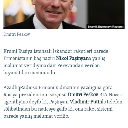
İNFOQRAFIKA
AZƏRBAYCAN ƏDƏBIYYATI KITABXANASI
MISSIYAMIZ
BIZI IZLƏ
KARIKATURA
İSLAM VƏ DEMOKRATIYA
PEŞƏ ETIKASI VƏ JURNALISTIKA STANDARTLARIMIZ
İZ - MƏDƏNIYYƏT PROQRAMI
MATERIALLARIMIZDAN ISTIFADƏ
Dmitri Peskov
AZADLIQRADIOSU MOBIL TELEFONUNUZDA
RFE/RL-in bütün saytları
BIZIMLƏ ƏLAQƏ
Kreml Rusiya istehsalı İskander raketləri barədə
XƏBƏR BÜLLETENLƏRIMIZ
Ermənistanın baş naziri
Nikol Paşinyan
a yanlış
məlumat veridiyinə dair Yerevandan verilən
bəyanatdan məmnundur.
AzadlıqRadiosu Erməni xidmətinin yazdığına görə
Rusiya prezidentinin sözçüsü
Dmitri Peskov
RIA Novosti
agentliyinə deyib ki, Paşinyan
Vladimir Putin
lə telefon
söhbətindən bu nəticəyə gəlib ki, ona raket sistemi
barədə yanlış məlumat verilib.