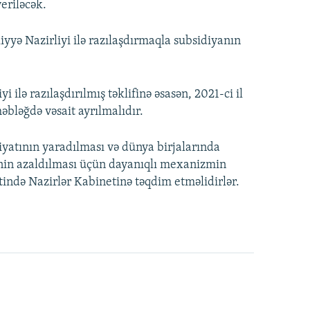
eriləcək.
liyyə Nazirliyi ilə razılaşdırmaqla subsidiyanın
i ilə razılaşdırılmış təklifinə əsasən, 2021-ci il
bləğdə vəsait ayrılmalıdır.
iyatının yaradılması və dünya birjalarında
rinin azaldılması üçün dayanıqlı mexanizmin
tində Nazirlər Kabinetinə təqdim etməlidirlər.