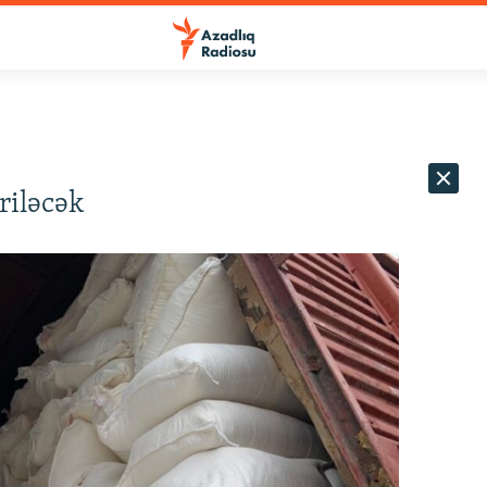
riləcək