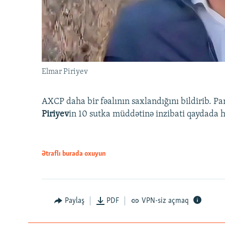
Elmar Piriyev
AXCP daha bir fəalının saxlandığını bildirib. Pa
Piriyev
in 10 sutka müddətinə inzibati qaydada hə
Ətraflı burada oxuyun
Paylaş
PDF
VPN-siz açmaq