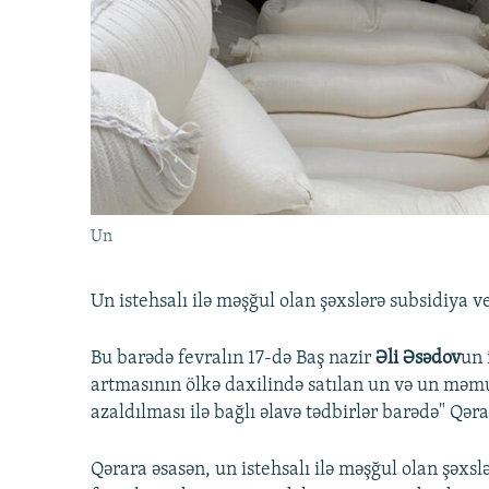
İNFOQRAFIKA
AZƏRBAYCAN ƏDƏBIYYATI KITABXANASI
MISSIYAMIZ
KARIKATURA
İSLAM VƏ DEMOKRATIYA
PEŞƏ ETIKASI VƏ JURNALISTIKA
STANDARTLARIMIZ
İZ - MƏDƏNIYYƏT PROQRAMI
MATERIALLARIMIZDAN ISTIFADƏ
AZADLIQRADIOSU MOBIL TELEFONUNUZDA
BIZIMLƏ ƏLAQƏ
XƏBƏR BÜLLETENLƏRIMIZ
Un
Un istehsalı ilə məşğul olan şəxslərə subsidiya v
Bu barədə fevralın 17-də Baş nazir
Əli Əsədov
un 
artmasının ölkə daxilində satılan un və un məmu
azaldılması ilə bağlı əlavə tədbirlər barədə" Qərar
Qərara əsasən, un istehsalı ilə məşğul olan şəxsl