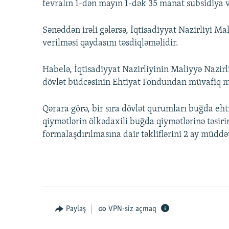
fevralın 1-dən mayın 1-dək 35 manat subsidiya v
Sənəddən irəli gələrsə, İqtisadiyyat Nazirliyi Ma
verilməsi qaydasını təsdiqləməlidir.
Habelə, İqtisadiyyat Nazirliyinin Maliyyə Nazirliy
dövlət büdcəsinin Ehtiyat Fondundan müvafiq mə
Qərara görə, bir sıra dövlət qurumları buğda eht
qiymətlərin ölkədaxili buğda qiymətlərinə təsi
formalaşdırılmasına dair təkliflərini 2 ay müddə
Paylaş
VPN-siz açmaq