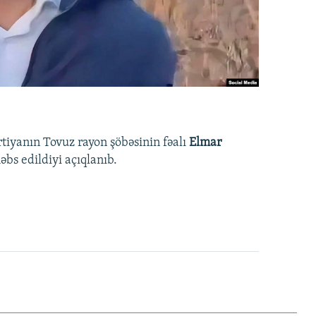
rtiyanın Tovuz rayon şöbəsinin fəalı
Elmar
bs edildiyi açıqlanıb.