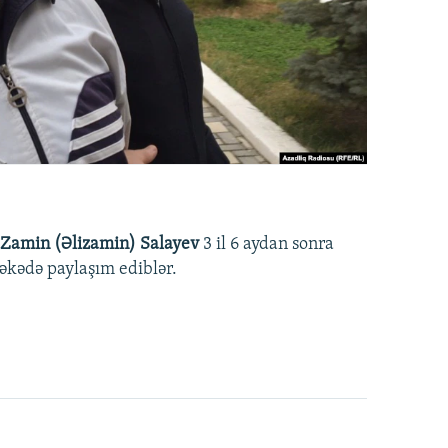
Zamin (Əlizamin) Salayev
3 il 6 aydan sonra
əbəkədə paylaşım ediblər.