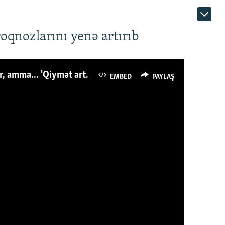
roqnozlarını yenə artırıb
Azərbaycanlı avropalıdan iki dəfə az ət yeyir, amma... 'Qiymət artımı qaçılmazdır'
EMBED
PAYLAŞ