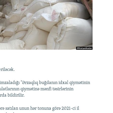
eriləcək.
imzaladığı "Ərzaqlıq buğdanın idxal qiymətinin
latlarının qiymətinə mənfi təsirlərinin
da bildirilir.
ərə satılan unun hər tonuna görə 2021-ci il