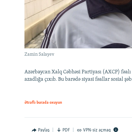
Zamin Salayev
Azərbaycan Xalq Cəbhəsi Partiyası (AXCP) fəalı
azadlığa çıxıb. Bu barədə siyasi fəallar sosial ş
Ətraflı burada oxuyun
Paylaş
PDF
VPN-siz açmaq