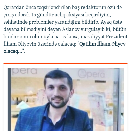
Qərardan öncə təqsirləndirilən baş redaktorun özü də
çıxış edərək 15 gündür aclıq aksiyası keçirdiyini,
səhhətində problemlər yarandığını bildirib. Ayaq üstə
dayana bilmədiyini deyən Aslanov vurğulayıb ki, bütün
bunlar onun ölümüylə nəticələnsə, məsuliyyət Prezident
İlham Əliyevin üzərində qalacaq:
"Qatilim İlham Əliyev
olacaq...".