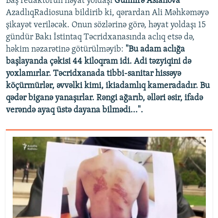
Baş redaktorun həyat yoldaşı
Gülmirə Aslanova
AzadlıqRadiosuna bildirib ki, qərardan Ali Məhkəməyə
şikayət veriləcək. Onun sözlərinə görə, həyat yoldaşı 15
gündür Bakı İstintaq Təcridxanasında aclıq etsə də,
həkim nəzarətinə götürülməyib:
"Bu adam aclığa
başlayanda çəkisi 44 kiloqram idi. Adi təzyiqini də
yoxlamırlar. Təcridxanada tibbi-sanitar hissəyə
köçürmürlər, əvvəlki kimi, ikiadamlıq kameradadır. Bu
qədər biganə yanaşırlar. Rəngi ağarıb, əlləri əsir, ifadə
verəndə ayaq üstə dayana bilmədi...".