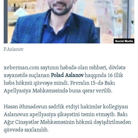
İNFOQRAFIKA
AZƏRBAYCAN ƏDƏBIYYATI KITABXANASI
MISSIYAMIZ
BIZI IZLƏ
KARIKATURA
İSLAM VƏ DEMOKRATIYA
PEŞƏ ETIKASI VƏ JURNALISTIKA STANDARTLARIMIZ
İZ - MƏDƏNIYYƏT PROQRAMI
MATERIALLARIMIZDAN ISTIFADƏ
AZADLIQRADIOSU MOBIL TELEFONUNUZDA
RFE/RL-in bütün saytları
P.Aslanov
BIZIMLƏ ƏLAQƏ
XƏBƏR BÜLLETENLƏRIMIZ
xeberman.com saytının həbsdə olan rəhbəri, dövlətə
xəyanətdə suçlanan
Polad Aslanov
haqqında 16 illik
həbs hökmü qüvvəyə mindi. Fevralın 15-də Bakı
Apellyasiya Məhkəməsində buna qərar verilib.
Həsən Əhmədovun sədrlik etdiyi hakimlər kollegiyası
Aslanovun apellyasiya şikayətini təmin etməyib. Bakı
Ağır Cinayətlər Məhkəməsinin hökmü dəyişdirilmədən
qüvvədə saxlanılıb.