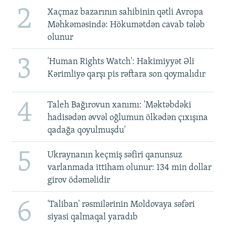
2
Xaçmaz bazarının sahibinin qətli Avropa
Məhkəməsində: Hökumətdən cavab tələb
olunur
3
'Human Rights Watch': Hakimiyyət Əli
Kərimliyə qarşı pis rəftara son qoymalıdır
4
Taleh Bağırovun xanımı: 'Məktəbdəki
hadisədən əvvəl oğlumun ölkədən çıxışına
qadağa qoyulmuşdu'
5
Ukraynanın keçmiş səfiri qanunsuz
varlanmada ittiham olunur: 134 min dollar
girov ödəməlidir
6
'Taliban' rəsmilərinin Moldovaya səfəri
siyasi qalmaqal yaradıb