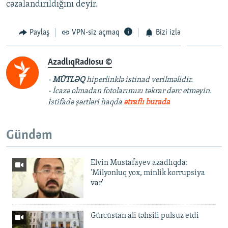
cəzalandırıldığını deyir.
Paylaş
VPN-siz açmaq
Bizi izlə
AzadlıqRadiosu ©
-
MÜTLƏQ
hiperlinklə istinad verilməlidir.
- İcazə olmadan fotolarımızı təkrar dərc etməyin.
İstifadə şərtləri haqda
ətraflı burada
Gündəm
Elvin Mustafayev azadlıqda:
'Milyonluq yox, minlik korrupsiya
var'
Gürcüstan ali təhsili pulsuz etdi