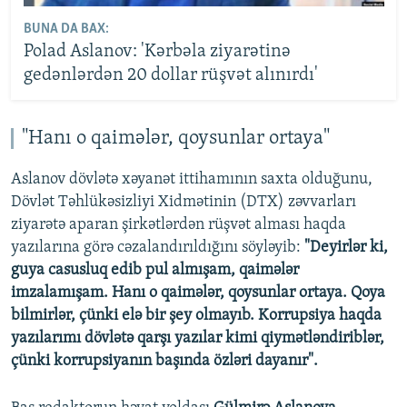
BUNA DA BAX:
Polad Aslanov: 'Kərbəla ziyarətinə
gedənlərdən 20 dollar rüşvət alınırdı'
"Hanı o qaimələr, qoysunlar ortaya"
Aslanov dövlətə xəyanət ittihamının saxta olduğunu,
Dövlət Təhlükəsizliyi Xidmətinin (DTX) zəvvarları
ziyarətə aparan şirkətlərdən rüşvət alması haqda
yazılarına görə cəzalandırıldığını söyləyib:
"Deyirlər ki,
guya casusluq edib pul almışam, qaimələr
imzalamışam. Hanı o qaimələr, qoysunlar ortaya. Qoya
bilmirlər, çünki elə bir şey olmayıb. Korrupsiya haqda
yazılarımı dövlətə qarşı yazılar kimi qiymətləndiriblər,
çünki korrupsiyanın başında özləri dayanır".