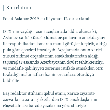
Xatırlatma
Polad Aslanov 2019-cu il iyunun 12-də saxlanıb.
DTX-nın yaydığı rəsmi açıqlamada iddia olunur ki,
Aslanov xarici xüsusi xidmət orqanlarının əməkdaşları
ilə respublikadan kənarda məxfi görüşlər keçirib, aldığı
pula görə qəbzləri imzalayıb. Açıqlamada onun xarici
xüsusi xidmət orqanlarının əməkdaşlarından aldığı
tapşırıqlar əsasında Azərbaycanın dövlət təhlükəsizliyi
və müdafiə qabiliyyəti zərərinə istifadə etməkdən ötrü
topladığı məlumatları həmin orqanlara ötürdüyü
bildirilir.
Baş redaktor ittihamı qəbul etmir, xaricə ziyarətə
zəvvarları aparan şirkətlərdən DTX əməkdaşlarının
rüşvət alması barədə yazılarına görə sifarişlə