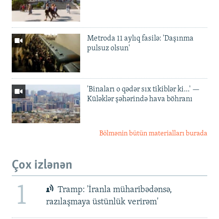
Metroda 11 aylıq fasilə: 'Daşınma
pulsuz olsun'
'Binaları o qədər sıx tikiblər ki...' —
Küləklər şəhərində hava böhranı
Bölmənin bütün materialları burada
Çox izlənən
1
Tramp: 'İranla müharibədənsə,
razılaşmaya üstünlük verirəm'