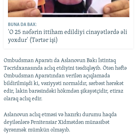
BUNA DA BAX:
'O 25 nəfərin ittiham edildiyi cinayətlərdə əli
yoxdur' (Tərtər işi)
Ombudsman Aparatı da Aslanovun Bakı İstintaq
Təcridxanasında aclıq etdiyini təsdiqləyib. Ötən həftə
Ombudsman Aparatından verilən açıqlamada
bildirilmişdi ki, vəziyyəti normaldır, sərbəst hərəkət
edir, lakin barəsindəki hökmdən şikayətçidir, etiraz
olaraq aclıq edir.
Aslanovun aclıq etməsi və hazırkı durumu haqda
deyilənlərə Penitensiar Xidmətdən münasibət
öyrənmək mümkün olmayıb.