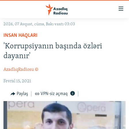
Keçid
linkləri
Əsas
2026, 07 Avqust, cümə, Bakı vaxtı 03:03
məzmuna
GÜNDƏM
INSAN HAQLARI
qayıt
#İZAHLA
Əsas
'Korrupsiyanın başında özləri
KORRUPSIOMETR
naviqasiyaya
dayanır'
qayıt
#ƏSLINDƏ
Axtarışa
AzadlıqRadiosu ©
FƏRQƏ BAX
keç
Fevral 15, 2021
QANUNI DOĞRU
ARAŞDIRMA
Paylaş
VPN-siz açmaq
MULTIMEDIA
RADIO ARXIV
VIDEO
HAQQIMIZDA
FOTOQALEREYA
OXU ZALI