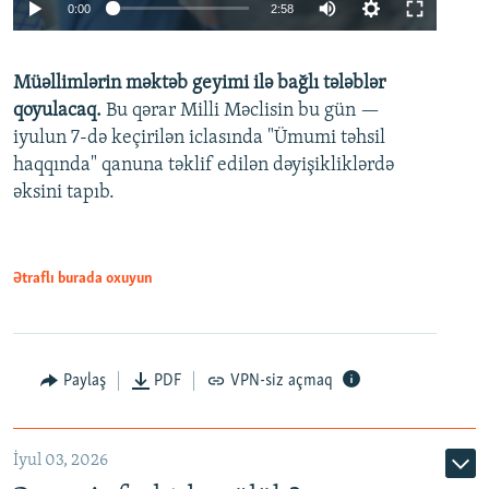
Auto
0:00
2:58
240p
Müəllimlərin məktəb geyimi ilə bağlı tələblər
360p
qoyulacaq.
Bu qərar Milli Məclisin bu gün —
480p
iyulun 7-də keçirilən iclasında "Ümumi təhsil
720p
haqqında" qanuna təklif edilən dəyişikliklərdə
əksini tapıb.
1080p
Ətraflı burada oxuyun
Auto
240p
360p
480p
Paylaş
PDF
VPN-siz açmaq
720p
1080p
İyul 03, 2026