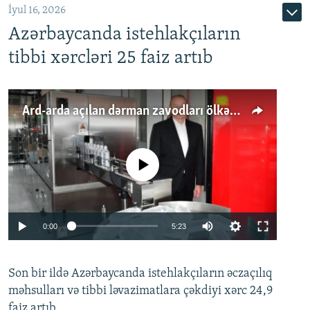
İyul 16, 2026
Azərbaycanda istehlakçıların
tibbi xərcləri 25 faiz artıb
Ard-arda açılan dərman zavodları ölkənin tələbatını ödəyirmi?
No media source currently available
Auto
0:00
5:23
240p
Son bir ildə Azərbaycanda istehlakçıların
360p
əczaçılıq
məhsulları və tibbi ləvazimatlara çəkdiyi xərc 24,9
480p
Auto
240p
360p
480p
faiz artıb.