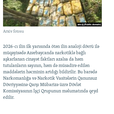
Arxiv fotosu
2026-cı ilin ilk yarısında ötən ilin analoji dövrü ilə
müqayisədə Azərbaycanda narkotiklə bağlı
aşkarlanan cinayət faktları azalsa da həm
tutulanların sayının, həm də müsadirə edilən
maddələrin həcminin artdığı bildirilir. Bu barədə
Narkomanlığa və Narkotik Vasitələrin Qanunsuz
Dövriyyəsinə Qarşı Mübarizə üzrə Dövlət
Komissiyasının İşçi Qrupunun məlumatında qeyd
edilir.