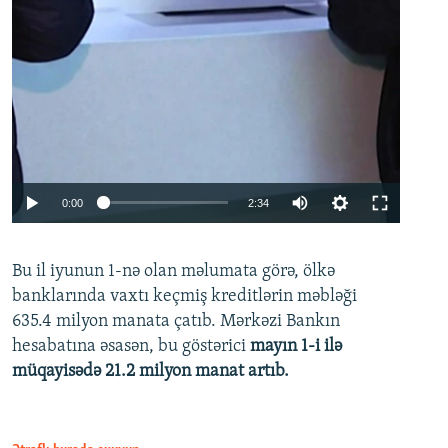
Auto
0:00
2:34
240p
Bu il iyunun 1-nə olan məlumata görə, ölkə
360p
banklarında vaxtı keçmiş kreditlərin məbləği
480p
635.4 milyon manata çatıb. Mərkəzi Bankın
720p
hesabatına əsasən, bu göstərici
mayın 1-i ilə
müqayisədə 21.2 milyon manat artıb.
1080p