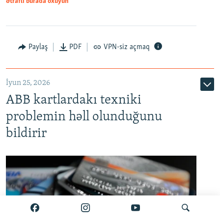
Ətraflı burada oxuyun
Auto
240p
360p
480p
Paylaş
PDF
VPN-siz açmaq
720p
1080p
İyun 25, 2026
ABB kartlardakı texniki
problemin həll olunduğunu
bildirir