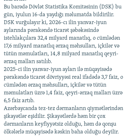
720p
Bu barədə Dövlət Statistika Komitəsinin (DSK) bu
720p
1080p
gün, iyulun 16-da yaydığı məlumatda bildirilir.
1080p
DSK vurğulayır ki, 2026-cı ilin yanvar-iyun
aylarında pərakəndə ticarət şəbəkəsində
istehlakçılara 32,4 milyard manatlıq, o cümlədən
17,6 milyard manatlıq ərzaq məhsulları, içkilər və
tütün məmulatları, 14,8 milyard manatlıq qeyri-
ərzaq malları satılıb.
2025-ci ilin yanvar-iyun ayları ilə müqayisədə
pərakəndə ticarət dövriyyəsi real ifadədə 3,7 faiz, o
cümlədən ərzaq məhsulları, içkilər və tütün
məmulatları üzrə 1,4 faiz, qeyri-ərzaq malları üzrə
6,5 faiz artıb.
Azərbaycanda tez-tez dərmanların qiymətlərindən
şikayətlər eşidilir. Şikayətlərdə həm bir çox
dərmanların keyfiyyətsiz olduğu, həm də qonşu
ölkələrlə müqayisədə kəskin baha olduğu deyilir.