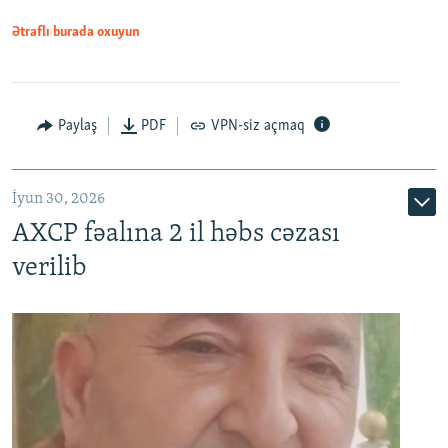
Ətraflı burada oxuyun
Paylaş
PDF
VPN-siz açmaq
İyun 30, 2026
AXCP fəalına 2 il həbs cəzası
verilib