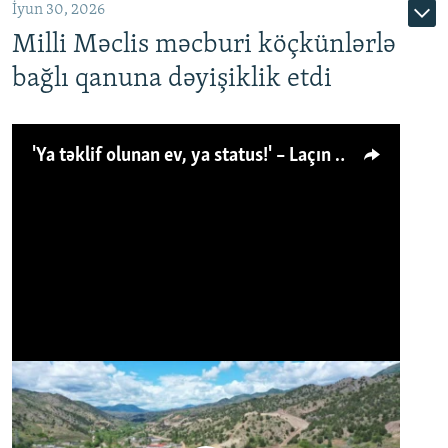
İyun 30, 2026
Milli Məclis məcburi köçkünlərlə
bağlı qanuna dəyişiklik etdi
'Ya təklif olunan ev, ya status!' – Laçın köçkünü: 'Laçından başqa heç hara!'