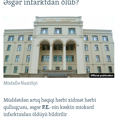
Əsgər infarktdan ölüb?
Müdafiə Nazirliyi
Müddətdən artıq həqiqi hərbi xidmət hərbi
qulluqçusu, əsgər
P.E.
-nin kəskin miokard
infarktından öldüyü bildirilir