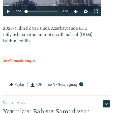
Auto
0:00
4:00
240p
2026-cı ilin ilk yarısında Azərbaycanda 65.2
360p
milyard manatlıq ümumi daxili məhsul (ÜDM)
480p
Auto
240p
360p
480p
istehsal edilib.
720p
720p
1080p
1080p
Ətraflı burada oxuyun
Paylaş
PDF
VPN-siz açmaq
İyul 10, 2026
Yaxınları: Bəhruz Səmədovun