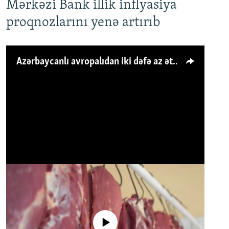
Mərkəzi Bank illik inflyasiya
proqnozlarını yenə artırıb
Azərbaycanlı avropalıdan iki dəfə az ət yeyir, amma... 'Qiymət artımı qaçılmazdır'
No media source currently available