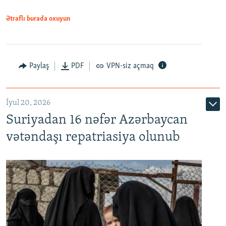
1080p
Ətraflı burada oxuyun
Paylaş
PDF
VPN-siz açmaq
İyul 20, 2026
Auto
240p
360p
480p
Suriyadan 16 nəfər Azərbaycan
720p
1080p
vətəndaşı repatriasiya olunub