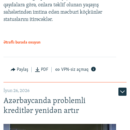
qaydalara görə, onlara təklif olunan yaşayış
720p
sahələrindən imtina edən məcburi köçkünlər
statuslarını itirəcəklər.
1080p
Ətraflı burada oxuyun
Auto
240p
360p
480p
Paylaş
PDF
VPN-siz açmaq
720p
1080p
İyun 26, 2026
Azərbaycanda problemli
kreditlər yenidən artır