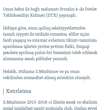
Onun həbsi ilə bağlı məlumatı fevralın 4-də Dövlət
Təhlükəsizliyi Xidməti (DTX) yaymışdı.
İddiaya görə, onun qulluq səlahiyyətlərindən
tamah niyyəti ilə istifadə etməsinə, əlillər üçün
fərdi yaşayış və internat evlərinin tikinti-təmirinin
aparılması işlərini yerinə yetirən fiziki, hüquqi
şəxslərə ayrılmış pulun bir hissəsinin tələb edilərək
alınmasına əsaslı şübhələr yaranıb.
Hələlik, ittihama S.Müslümov və ya onun
vəkilindən münasibət almaq mümkün olmayıb.
Xatırlatma
S.Müslümov 2013–2018-ci illərdə əmək və əhalinin
sosial müdafiəsi naziri postunda olub. Ondan əvvəl