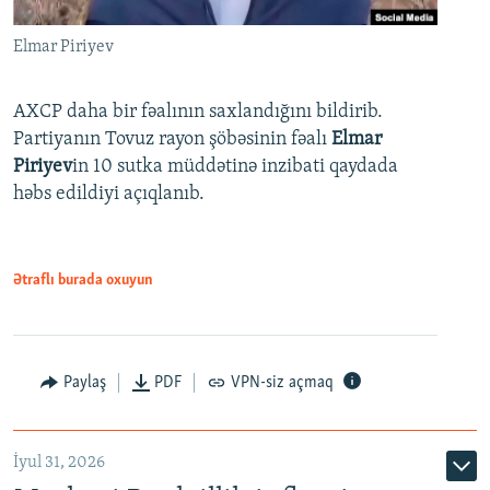
Elmar Piriyev
AXCP daha bir fəalının saxlandığını bildirib.
Partiyanın Tovuz rayon şöbəsinin fəalı
Elmar
Piriyev
in 10 sutka müddətinə inzibati qaydada
həbs edildiyi açıqlanıb.
Ətraflı burada oxuyun
Paylaş
PDF
VPN-siz açmaq
İyul 31, 2026