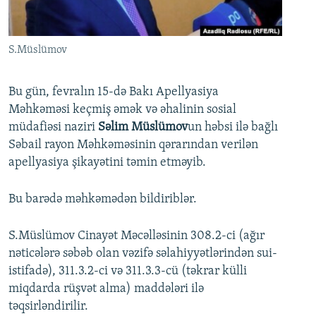
İNFOQRAFIKA
AZƏRBAYCAN ƏDƏBIYYATI KITABXANASI
MISSIYAMIZ
BIZI IZLƏ
KARIKATURA
İSLAM VƏ DEMOKRATIYA
PEŞƏ ETIKASI VƏ JURNALISTIKA STANDARTLARIMIZ
S.Müslümov
İZ - MƏDƏNIYYƏT PROQRAMI
MATERIALLARIMIZDAN ISTIFADƏ
AZADLIQRADIOSU MOBIL TELEFONUNUZDA
RFE/RL-in bütün saytları
Bu gün, fevralın 15-də Bakı Apellyasiya
Məhkəməsi keçmiş əmək və əhalinin sosial
BIZIMLƏ ƏLAQƏ
müdafiəsi naziri
Səlim Müslümov
un həbsi ilə bağlı
XƏBƏR BÜLLETENLƏRIMIZ
Səbail rayon Məhkəməsinin qərarından verilən
apellyasiya şikayətini təmin etməyib.
Bu barədə məhkəmədən bildiriblər.
S.Müslümov Cinayət Məcəlləsinin 308.2-ci (ağır
nəticələrə səbəb olan vəzifə səlahiyyətlərindən sui-
istifadə), 311.3.2-ci və 311.3.3-cü (təkrar külli
miqdarda rüşvət alma) maddələri ilə
təqsirləndirilir.