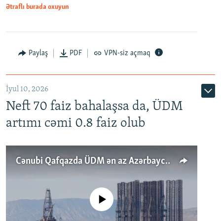
Ətraflı burada oxuyun
Paylaş
PDF
VPN-siz açmaq
İyul 10, 2026
Neft 70 faiz bahalaşsa da, ÜDM
artımı cəmi 0.8 faiz olub
Cənubi Qafqazda ÜDM ən az Azərbaycanda artır: Qonşuları niyə Bakını qabaqlaya bilir?
No media source currently available