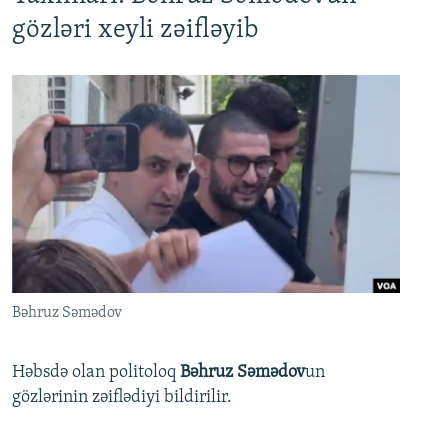
gözləri xeyli zəifləyib
Bəhruz Səmədov
Həbsdə olan politoloq
Bəhruz Səmədov
un
gözlərinin zəiflədiyi bildirilir.