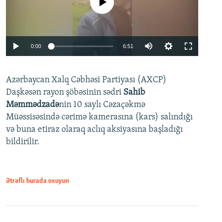
No media source currently available
Auto
0:00
6:51
240p
Azərbaycan Xalq Cəbhəsi Partiyası (AXCP)
360p
Daşkəsən rayon şöbəsinin sədri
Sahib
480p
Auto
240p
360p
480p
Məmmədzadə
nin 10 saylı Cəzaçəkmə
720p
Müəssisəsində cərimə kamerasına (kars) salındığı
720p
1080p
və buna etiraz olaraq aclıq aksiyasına başladığı
1080p
bildirilir.
Ətraflı burada oxuyun