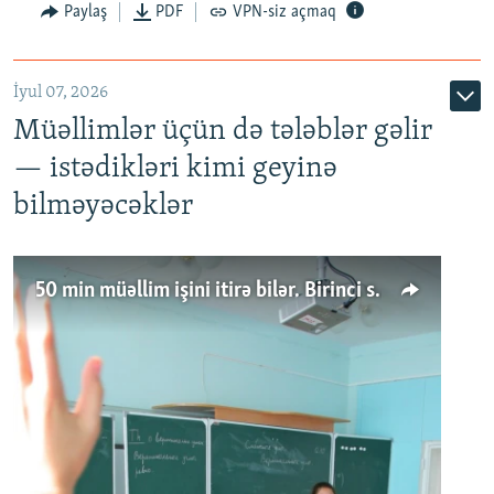
Paylaş
PDF
VPN-siz açmaq
İyul 07, 2026
Müəllimlər üçün də tələblər gəlir
— istədikləri kimi geyinə
bilməyəcəklər
50 min müəllim işini itirə bilər. Birinci sinfə gedənlər azalır