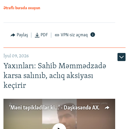
Ətraflı burada oxuyun
Paylaş
PDF
VPN-siz açmaq
İyul 09, 2026
Yaxınları: Sahib Məmmədzadə
karsa salınıb, aclıq aksiyası
keçirir
'Məni təpiklədilər ki...' - Daşkəsəndə AXCP fəalının yaxınları onun həbsinə etiraz edirlər