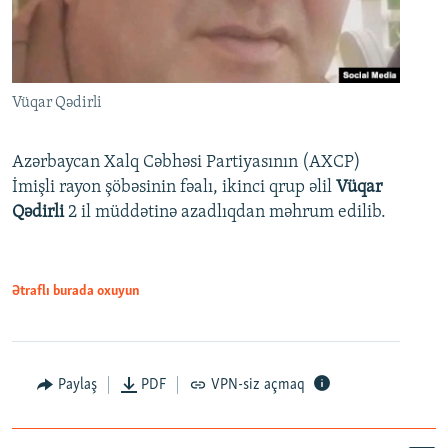
Vüqar Qədirli
Azərbaycan Xalq Cəbhəsi Partiyasının (AXCP)
İmişli rayon şöbəsinin fəalı, ikinci qrup əlil
Vüqar
Qədirli
2 il müddətinə azadlıqdan məhrum edilib.
Ətraflı burada oxuyun
Paylaş
PDF
VPN-siz açmaq