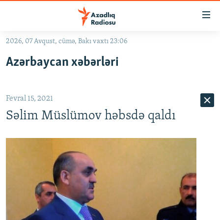
Keçid
linkləri
Əsas
2026, 07 Avqust, cümə, Bakı vaxtı 23:06
məzmuna
GÜNDƏM
Azərbaycan xəbərləri
qayıt
#İZAHLA
Əsas
KORRUPSIOMETR
naviqasiyaya
Fevral 15, 2021
qayıt
#ƏSLINDƏ
Axtarışa
Səlim Müslümov həbsdə qaldı
FƏRQƏ BAX
keç
QANUNI DOĞRU
ARAŞDIRMA
MULTIMEDIA
RADIO ARXIV
VIDEO
HAQQIMIZDA
FOTOQALEREYA
OXU ZALI