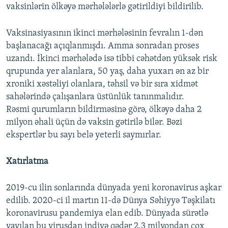
vaksinlərin ölkəyə mərhələlərlə gətirildiyi bildirilib.
Vaksinasiyasının ikinci mərhələsinin fevralın 1-dən
başlanacağı açıqlanmışdı. Amma sonradan proses
uzandı. İkinci mərhələdə isə tibbi cəhətdən yüksək risk
qrupunda yer alanlara, 50 yaş, daha yuxarı ən az bir
xroniki xəstəliyi olanlara, təhsil və bir sıra xidmət
sahələrində çalışanlara üstünlük tanınmalıdır.
Rəsmi qurumların bildirməsinə görə, ölkəyə daha 2
milyon əhali üçün də vaksin gətirilə bilər. Bəzi
ekspertlər bu sayı belə yeterli saymırlar.
Xatırlatma
2019-cu ilin sonlarında dünyada yeni koronavirus aşkar
edilib. 2020-ci il martın 11-də Dünya Səhiyyə Təşkilatı
koronavirusu pandemiya elan edib. Dünyada sürətlə
yayılan bu virusdan indiyə qədər 2.3 milyondan çox