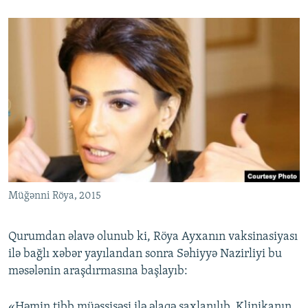
Müğənni Röya, 2015
Qurumdan əlavə olunub ki, Röya Ayxanın vaksinasiyası
ilə bağlı xəbər yayılandan sonra Səhiyyə Nazirliyi bu
məsələnin araşdırmasına başlayıb:
«Həmin tibb müəssisəsi ilə əlaqə saxlanılıb. Klinikanın