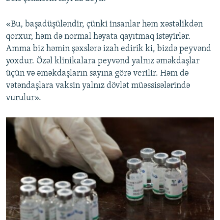
«Bu, başadüşüləndir, çünki insanlar həm xəstəlikdən
qorxur, həm də normal həyata qayıtmaq istəyirlər.
Amma biz həmin şəxslərə izah edirik ki, bizdə peyvənd
yoxdur. Özəl klinikalara peyvənd yalnız əməkdaşlar
üçün və əməkdaşların sayına görə verilir. Həm də
vətəndaşlara vaksin yalnız dövlət müəssisələrində
vurulur».