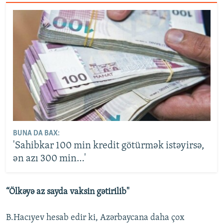
BUNA DA BAX:
'Sahibkar 100 min kredit götürmək istəyirsə,
ən azı 300 min…'
“Ölkəyə az sayda vaksin gətirilib"
B.Hacıyev hesab edir ki, Azərbaycana daha çox