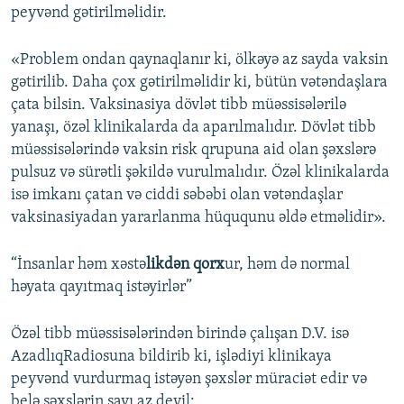
peyvənd gətirilməlidir.
«Problem ondan qaynaqlanır ki, ölkəyə az sayda vaksin
gətirilib. Daha çox gətirilməlidir ki, bütün vətəndaşlara
çata bilsin. Vaksinasiya dövlət tibb müəssisələrilə
yanaşı, özəl klinikalarda da aparılmalıdır. Dövlət tibb
müəssisələrində vaksin risk qrupuna aid olan şəxslərə
pulsuz və sürətli şəkildə vurulmalıdır. Özəl klinikalarda
isə imkanı çatan və ciddi səbəbi olan vətəndaşlar
vaksinasiyadan yararlanma hüququnu əldə etməlidir».
“İnsanlar həm xəstə
likdən qorx
ur, həm də normal
həyata qayıtmaq istəyirlər”
Özəl tibb müəssisələrindən birində çalışan D.V. isə
AzadlıqRadiosuna bildirib ki, işlədiyi klinikaya
peyvənd vurdurmaq istəyən şəxslər müraciət edir və
belə şəxslərin sayı az deyil: