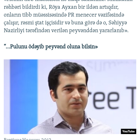
rəhbəri bildirdi ki, Röya Ayxan bir ildən artıqdır,
onların tibb müəssisəsində PR menecer vəzifəsində
çalışır, rəsmi ştat işçisidir və buna görə də o, Səhiyyə
Nazirliyi tərəfindən verilən peyvənddən yararlanıb».
“…Pulunu ödəyib peyvənd oluna bilsin»