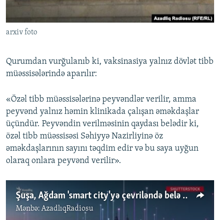
arxiv foto
Qurumdan vurğulanıb ki, vaksinasiya yalnız dövlət tibb
müəssisələrində aparılır:
«Özəl tibb müəssisələrinə peyvəndlər verilir, amma
peyvənd yalnız həmin klinikada çalışan əməkdaşlar
üçündür. Peyvəndin verilməsinin qaydası belədir ki,
özəl tibb müəssisəsi Səhiyyə Nazirliyinə öz
əməkdaşlarının sayını təqdim edir və bu saya uyğun
olaraq onlara peyvənd verilir».
Şuşa, Ağdam 'smart city'yə çevriləndə belə olacaq
Mənbə:
AzadlıqRadiosu