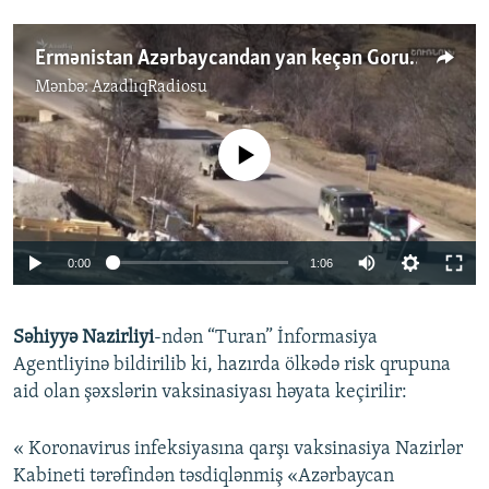
Ermənistan Azərbaycandan yan keçən Gorus-Qafan yolu çəkir
Mənbə:
AzadlıqRadiosu
No media source currently available
Auto
0:00
1:06
240p
Səhiyyə Nazirliyi
-ndən “Turan” İnformasiya
360p
Agentliyinə bildirilib ki, hazırda ölkədə risk qrupuna
Auto
240p
360p
480p
480p
aid olan şəxslərin vaksinasiyası həyata keçirilir:
720p
720p
1080p
« Koronavirus infeksiyasına qarşı vaksinasiya Nazirlər
1080p
Kabineti tərəfindən təsdiqlənmiş «Azərbaycan