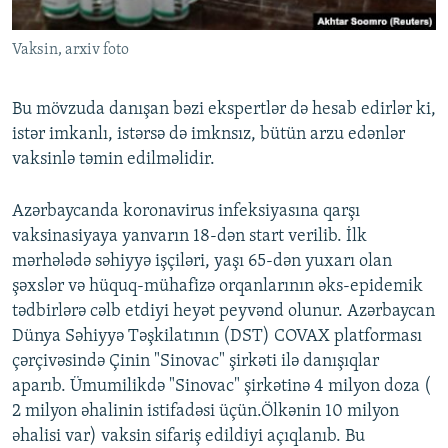
Vaksin, arxiv foto
Bu mövzuda danışan bəzi ekspertlər də hesab edirlər ki,
istər imkanlı, istərsə də imknsız, bütün arzu edənlər
vaksinlə təmin edilməlidir.
Azərbaycanda koronavirus infeksiyasına qarşı
vaksinasiyaya yanvarın 18-dən start verilib. İlk
mərhələdə səhiyyə işçiləri, yaşı 65-dən yuxarı olan
şəxslər və hüquq-mühafizə orqanlarının əks-epidemik
tədbirlərə cəlb etdiyi heyət peyvənd olunur. Azərbaycan
Dünya Səhiyyə Təşkilatının (DST) COVAX platforması
çərçivəsində Çinin "Sinovac" şirkəti ilə danışıqlar
aparıb. Ümumilikdə "Sinovac" şirkətinə 4 milyon doza (
2 milyon əhalinin istifadəsi üçün.Ölkənin 10 milyon
əhalisi var) vaksin sifariş edildiyi açıqlanıb. Bu