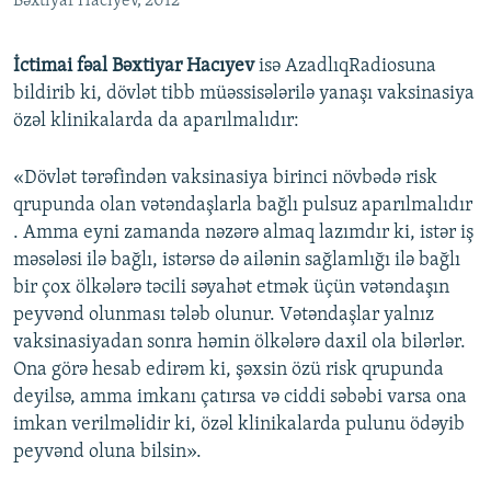
Bəxtiyar Hacıyev, 2012
İctimai fəal Bəxtiyar Hacıyev
isə AzadlıqRadiosuna
bildirib ki, dövlət tibb müəssisələrilə yanaşı vaksinasiya
özəl klinikalarda da aparılmalıdır:
«Dövlət tərəfindən vaksinasiya birinci növbədə risk
qrupunda olan vətəndaşlarla bağlı pulsuz aparılmalıdır
. Amma eyni zamanda nəzərə almaq lazımdır ki, istər iş
məsələsi ilə bağlı, istərsə də ailənin sağlamlığı ilə bağlı
bir çox ölkələrə təcili səyahət etmək üçün vətəndaşın
peyvənd olunması tələb olunur. Vətəndaşlar yalnız
vaksinasiyadan sonra həmin ölkələrə daxil ola bilərlər.
Ona görə hesab edirəm ki, şəxsin özü risk qrupunda
deyilsə, amma imkanı çatırsa və ciddi səbəbi varsa ona
imkan verilməlidir ki, özəl klinikalarda pulunu ödəyib
peyvənd oluna bilsin».