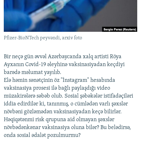
İNFOQRAFIKA
AZƏRBAYCAN ƏDƏBIYYATI KITABXANASI
MISSIYAMIZ
BIZI IZLƏ
KARIKATURA
İSLAM VƏ DEMOKRATIYA
PEŞƏ ETIKASI VƏ JURNALISTIKA STANDARTLARIMIZ
İZ - MƏDƏNIYYƏT PROQRAMI
MATERIALLARIMIZDAN ISTIFADƏ
Pfizer-BioNTech peyvəndi, arxiv foto
AZADLIQRADIOSU MOBIL TELEFONUNUZDA
RFE/RL-in bütün saytları
BIZIMLƏ ƏLAQƏ
Bir neçə gün əvvəl Azərbaycanda xalq artisti Röya
XƏBƏR BÜLLETENLƏRIMIZ
Ayxanın Covid-19 əleyhinə vaksinasiyadan keçdiyi
barədə məlumat yayılıb.
Elə həmin sənətçinin öz "İnstagram" hesabında
vaksinasiya prosesi ilə bağlı paylaşdığı video
müzakirələrə səbəb olub. Sosial şəbəkələr istifadəçiləri
iddia edirdilər ki, tanınmış, o cümlədən varlı şəxslər
növbəni gözləmədən vaksinasiyadan keçə bilirlər.
Həqiqətənmi risk qrupuna aid olmayan şəxslər
növbədənkənar vaksinasiya oluna bilər? Bu belədirsə,
onda sosial ədalət pozulmurmu?