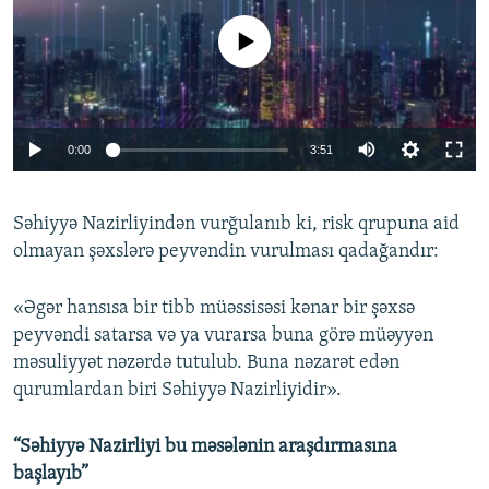
No media source currently available
Auto
0:00
3:51
240p
Səhiyyə Nazirliyindən vurğulanıb ki, risk qrupuna aid
360p
olmayan şəxslərə peyvəndin vurulması qadağandır:
Auto
240p
360p
480p
480p
720p
«Əgər hansısa bir tibb müəssisəsi kənar bir şəxsə
720p
1080p
peyvəndi satarsa və ya vurarsa buna görə müəyyən
1080p
məsuliyyət nəzərdə tutulub. Buna nəzarət edən
qurumlardan biri Səhiyyə Nazirliyidir».
“Səhiyyə Nazirliyi bu məsələnin araşdırmasına
başlayıb”