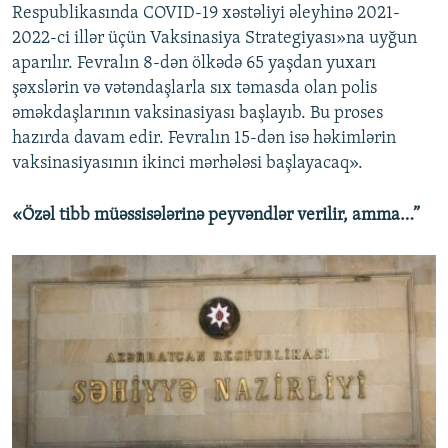
Respublikasında COVID-19 xəstəliyi əleyhinə 2021-
2022-ci illər üçün Vaksinasiya Strategiyası»na uyğun
aparılır. Fevralın 8-dən ölkədə 65 yaşdan yuxarı
şəxslərin və vətəndaşlarla sıx təmasda olan polis
əməkdaşlarının vaksinasiyası başlayıb. Bu proses
hazırda davam edir. Fevralın 15-dən isə həkimlərin
vaksinasiyasının ikinci mərhələsi başlayacaq».
«Özəl tibb müəssisələrinə peyvəndlər verilir, amma…”