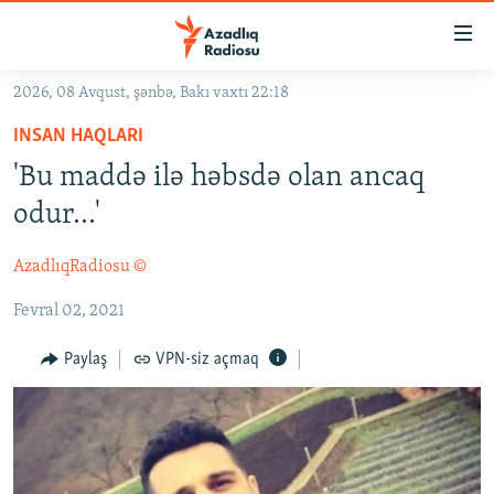
Keçid
linkləri
Əsas
2026, 08 Avqust, şənbə, Bakı vaxtı 22:18
məzmuna
GÜNDƏM
INSAN HAQLARI
qayıt
#İZAHLA
Əsas
'Bu maddə ilə həbsdə olan ancaq
KORRUPSIOMETR
naviqasiyaya
odur...'
qayıt
#ƏSLINDƏ
Axtarışa
AzadlıqRadiosu ©
FƏRQƏ BAX
keç
Fevral 02, 2021
QANUNI DOĞRU
ARAŞDIRMA
Paylaş
VPN-siz açmaq
MULTIMEDIA
RADIO ARXIV
VIDEO
HAQQIMIZDA
FOTOQALEREYA
OXU ZALI