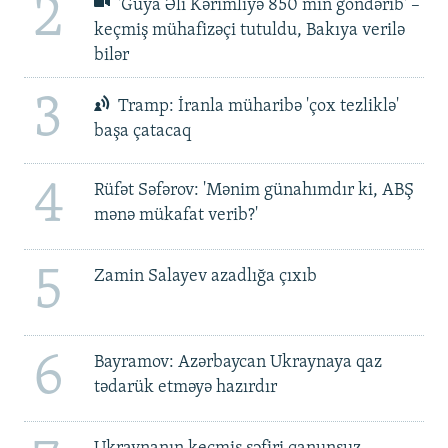
2
'Guya Əli Kərimliyə 850 min göndərib' –
keçmiş mühafizəçi tutuldu, Bakıya verilə
bilər
3
Tramp: İranla müharibə 'çox tezliklə'
başa çatacaq
4
Rüfət Səfərov: 'Mənim günahımdır ki, ABŞ
mənə mükafat verib?'
5
Zamin Salayev azadlığa çıxıb
6
Bayramov: Azərbaycan Ukraynaya qaz
tədarük etməyə hazırdır