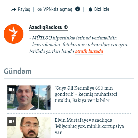
Paylaş
VPN-siz açmaq
Bizi izlə
AzadlıqRadiosu ©
-
MÜTLƏQ
hiperlinklə istinad verilməlidir.
- İcazə olmadan fotolarımızı təkrar dərc etməyin.
İstifadə şərtləri haqda
ətraflı burada
Gündəm
'Guya Əli Kərimliyə 850 min
göndərib' – keçmiş mühafizəçi
tutuldu, Bakıya verilə bilər
Elvin Mustafayev azadlıqda:
'Milyonluq yox, minlik korrupsiya
var'