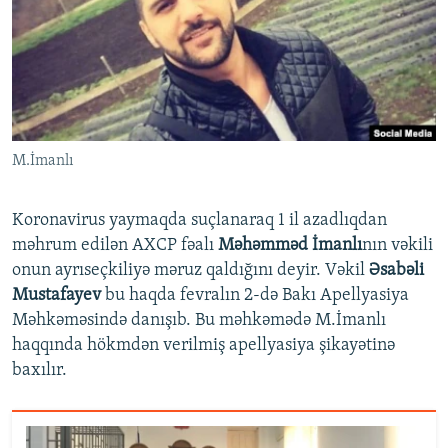
İNFOQRAFIKA
AZƏRBAYCAN ƏDƏBIYYATI KITABXANASI
MISSIYAMIZ
BIZI IZLƏ
KARIKATURA
İSLAM VƏ DEMOKRATIYA
PEŞƏ ETIKASI VƏ JURNALISTIKA STANDARTLARIMIZ
İZ - MƏDƏNIYYƏT PROQRAMI
MATERIALLARIMIZDAN ISTIFADƏ
AZADLIQRADIOSU MOBIL TELEFONUNUZDA
RFE/RL-in bütün saytları
M.İmanlı
BIZIMLƏ ƏLAQƏ
XƏBƏR BÜLLETENLƏRIMIZ
Koronavirus yaymaqda suçlanaraq 1 il azadlıqdan
məhrum edilən AXCP fəalı
Məhəmməd İmanlı
nın vəkili
onun ayrıseçkiliyə məruz qaldığını deyir. Vəkil
Əsabəli
Mustafayev
bu haqda fevralın 2-də Bakı Apellyasiya
Məhkəməsində danışıb. Bu məhkəmədə M.İmanlı
haqqında hökmdən verilmiş apellyasiya şikayətinə
baxılır.