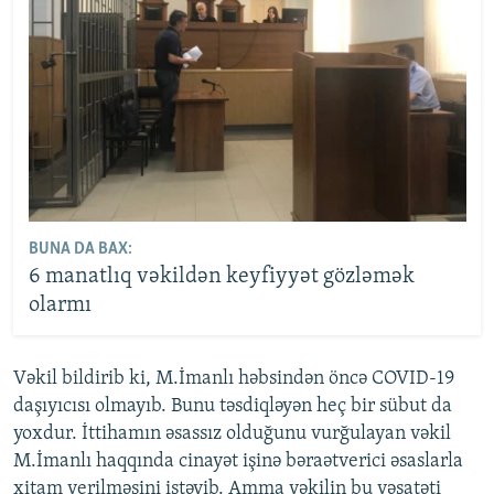
BUNA DA BAX:
6 manatlıq vəkildən keyfiyyət gözləmək
olarmı
Vəkil bildirib ki, M.İmanlı həbsindən öncə COVID-19
daşıyıcısı olmayıb. Bunu təsdiqləyən heç bir sübut da
yoxdur. İttihamın əsassız olduğunu vurğulayan vəkil
M.İmanlı haqqında cinayət işinə bəraətverici əsaslarla
xitam verilməsini istəyib. Amma vəkilin bu vəsatəti