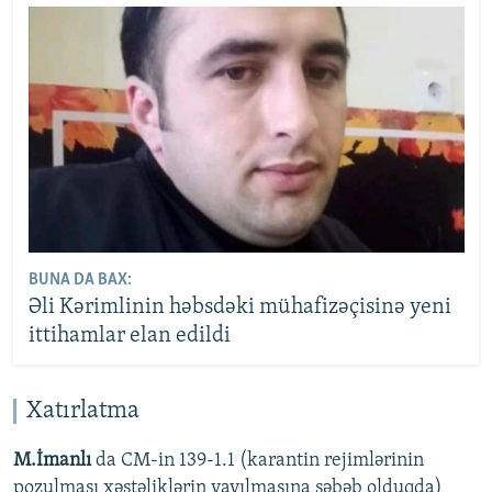
BUNA DA BAX:
Əli Kərimlinin həbsdəki mühafizəçisinə yeni
ittihamlar elan edildi
Xatırlatma
M.İmanlı
da CM-in 139-1.1 (karantin rejimlərinin
pozulması xəstəliklərin yayılmasına səbəb olduqda)