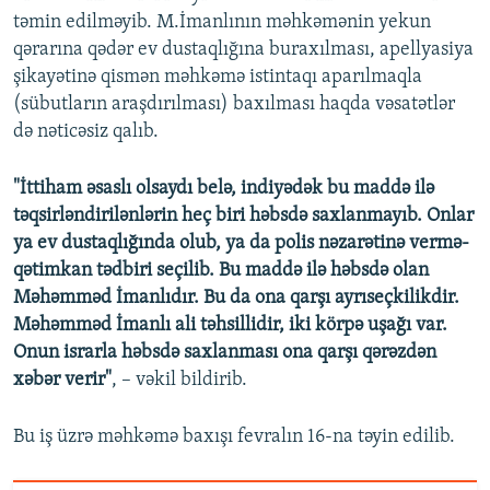
təmin edilməyib. M.İmanlının məhkəmənin yekun
qərarına qədər ev dustaqlığına buraxılması, apellyasiya
şikayətinə qismən məhkəmə istintaqı aparılmaqla
(sübutların araşdırılması) baxılması haqda vəsatətlər
də nəticəsiz qalıb.
"İttiham əsaslı olsaydı belə, indiyədək bu maddə ilə
təqsirləndirilənlərin heç biri həbsdə saxlanmayıb. Onlar
ya ev dustaqlığında olub, ya da polis nəzarətinə vermə-
qətimkan tədbiri seçilib. Bu maddə ilə həbsdə olan
Məhəmməd İmanlıdır. Bu da ona qarşı ayrıseçkilikdir.
Məhəmməd İmanlı ali təhsillidir, iki körpə uşağı var.
Onun israrla həbsdə saxlanması ona qarşı qərəzdən
xəbər verir"
, – vəkil bildirib.
Bu iş üzrə məhkəmə baxışı fevralın 16-na təyin edilib.