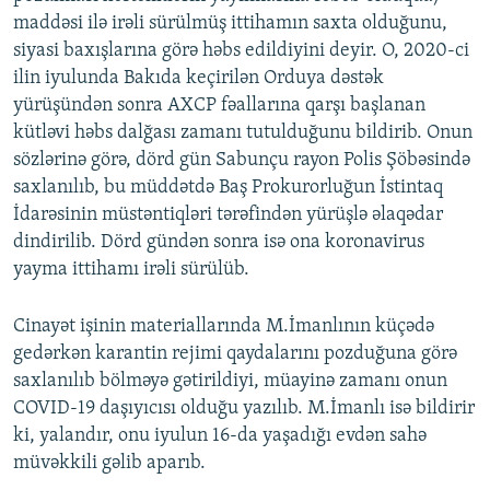
maddəsi ilə irəli sürülmüş ittihamın saxta olduğunu,
siyasi baxışlarına görə həbs edildiyini deyir. O, 2020-ci
ilin iyulunda Bakıda keçirilən Orduya dəstək
yürüşündən sonra AXCP fəallarına qarşı başlanan
kütləvi həbs dalğası zamanı tutulduğunu bildirib. Onun
sözlərinə görə, dörd gün Sabunçu rayon Polis Şöbəsində
saxlanılıb, bu müddətdə Baş Prokurorluğun İstintaq
İdarəsinin müstəntiqləri tərəfindən yürüşlə əlaqədar
dindirilib. Dörd gündən sonra isə ona koronavirus
yayma ittihamı irəli sürülüb.
Cinayət işinin materiallarında M.İmanlının küçədə
gedərkən karantin rejimi qaydalarını pozduğuna görə
saxlanılıb bölməyə gətirildiyi, müayinə zamanı onun
COVID-19 daşıyıcısı olduğu yazılıb. M.İmanlı isə bildirir
ki, yalandır, onu iyulun 16-da yaşadığı evdən sahə
müvəkkili gəlib aparıb.