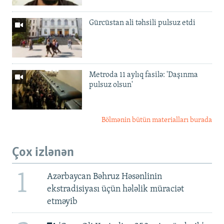
Gürcüstan ali təhsili pulsuz etdi
Metroda 11 aylıq fasilə: 'Daşınma
pulsuz olsun'
Bölmənin bütün materialları burada
Çox izlənən
1
Azərbaycan Bəhruz Həsənlinin
ekstradisiyası üçün hələlik müraciət
etməyib