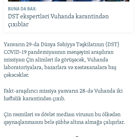
BUNA DA BAX:
DST ekspertləri Vuhanda karantindən
çıxıblar
Yanvarın 29-da Dünya Səhiyyə Təşkilatının (DST)
COVID-19 pandemiyasının mənşəyini araşdıran
missiyası Çin alimləri ilə görüşəcək, Vuhanda
laboratoriyalara, bazarlara və xəstəxanalara baş
çəkəcəklər.
Fakt-araşdırıcı missiya yanvarın 28-də Vuhanda iki
həftəlik karantindən çıxıb.
Çin rəsmiləri və dövlət mediası virusun bu ölkədən
qaynaqlanmasını belə şübhə altına almağa çalışırlar.