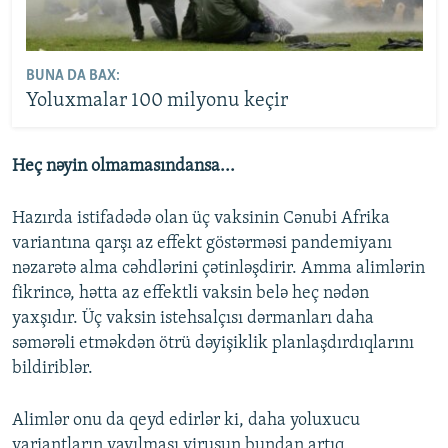
BUNA DA BAX:
Yoluxmalar 100 milyonu keçir
Heç nəyin olmamasındansa...
Hazırda istifadədə olan üç vaksinin Cənubi Afrika
variantına qarşı az effekt göstərməsi pandemiyanı
nəzarətə alma cəhdlərini çətinləşdirir. Amma alimlərin
fikrincə, hətta az effektli vaksin belə heç nədən
yaxşıdır. Üç vaksin istehsalçısı dərmanları daha
səmərəli etməkdən ötrü dəyişiklik planlaşdırdıqlarını
bildiriblər.
Alimlər onu da qeyd edirlər ki, daha yoluxucu
variantların yayılması virusun bundan artıq