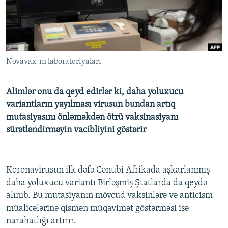
İNFOQRAFIKA
AZƏRBAYCAN ƏDƏBIYYATI KITABXANASI
MISSIYAMIZ
BIZI IZLƏ
KARIKATURA
İSLAM VƏ DEMOKRATIYA
PEŞƏ ETIKASI VƏ JURNALISTIKA STANDARTLARIMIZ
İZ - MƏDƏNIYYƏT PROQRAMI
MATERIALLARIMIZDAN ISTIFADƏ
Novavax-ın laboratoriyaları
AZADLIQRADIOSU MOBIL TELEFONUNUZDA
RFE/RL-in bütün saytları
BIZIMLƏ ƏLAQƏ
Alimlər onu da qeyd edirlər ki, daha yoluxucu
XƏBƏR BÜLLETENLƏRIMIZ
variantların yayılması virusun bundan artıq
mutasiyasını önləməkdən ötrü vaksinasiyanı
sürətləndirməyin vacibliyini göstərir
Koronavirusun ilk dəfə Cənubi Afrikada aşkarlanmış
daha yoluxucu variantı Birləşmiş Ştatlarda da qeydə
alınıb. Bu mutasiyanın mövcud vaksinlərə və anticism
müalicələrinə qismən müqavimət göstərməsi isə
narahatlığı artırır.