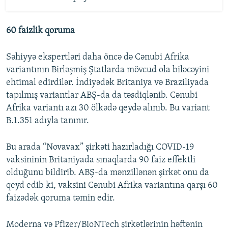
60 faizlik qoruma
Səhiyyə ekspertləri daha öncə də Cənubi Afrika
variantının Birləşmiş Ştatlarda mövcud ola biləcəyini
ehtimal edirdilər. İndiyədək Britaniya və Braziliyada
tapılmış variantlar ABŞ-da da təsdiqlənib. Cənubi
Afrika variantı azı 30 ölkədə qeydə alınıb. Bu variant
B.1.351 adıyla tanınır.
Bu arada “Novavax” şirkəti hazırladığı COVID-19
vaksininin Britaniyada sınaqlarda 90 faiz effektli
olduğunu bildirib. ABŞ-da mənzillənən şirkət onu da
qeyd edib ki, vaksini Cənubi Afrika variantına qarşı 60
faizədək qoruma təmin edir.
Moderna və Pfizer/BioNTech şirkətlərinin həftənin