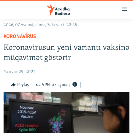
Keçid
linkləri
Əsas
2026, 07 Avqust, cümə, Bakı vaxtı 22:25
məzmuna
GÜNDƏM
KORONAVIRUS
qayıt
#İZAHLA
Əsas
Koronavirusun yeni variantı vaksinə
KORRUPSIOMETR
naviqasiyaya
müqavimət göstərir
qayıt
#ƏSLINDƏ
Axtarışa
Yanvar 29, 2021
FƏRQƏ BAX
keç
QANUNI DOĞRU
Paylaş
VPN-siz açmaq
ARAŞDIRMA
MULTIMEDIA
RADIO ARXIV
VIDEO
HAQQIMIZDA
FOTOQALEREYA
OXU ZALI