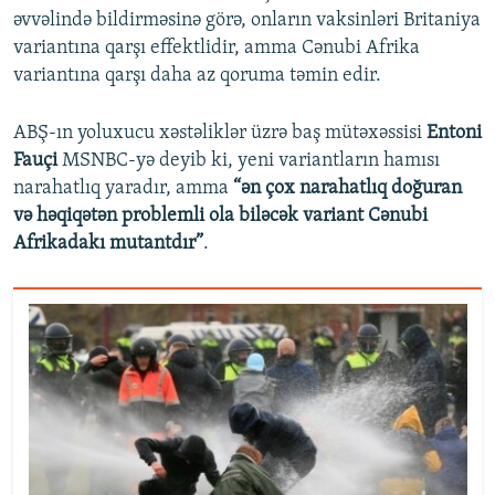
əvvəlində bildirməsinə görə, onların vaksinləri Britaniya
variantına qarşı effektlidir, amma Cənubi Afrika
variantına qarşı daha az qoruma təmin edir.
ABŞ-ın yoluxucu xəstəliklər üzrə baş mütəxəssisi
Entoni
Fauçi
MSNBC-yə deyib ki, yeni variantların hamısı
narahatlıq yaradır, amma
“ən çox narahatlıq doğuran
və həqiqətən problemli ola biləcək variant Cənubi
Afrikadakı mutantdır”
.