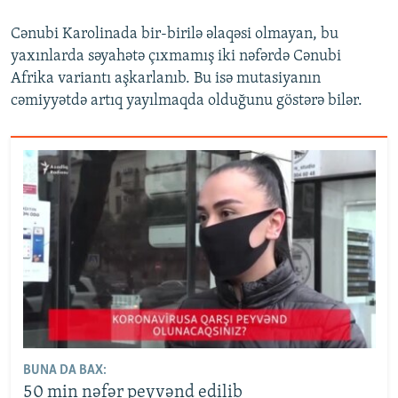
Cənubi Karolinada bir-birilə əlaqəsi olmayan, bu
yaxınlarda səyahətə çıxmamış iki nəfərdə Cənubi
Afrika variantı aşkarlanıb. Bu isə mutasiyanın
cəmiyyətdə artıq yayılmaqda olduğunu göstərə bilər.
BUNA DA BAX:
50 min nəfər peyvənd edilib