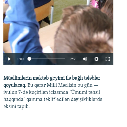
Auto
0:00
2:58
240p
Müəllimlərin məktəb geyimi ilə bağlı tələblər
360p
qoyulacaq.
Bu qərar Milli Məclisin bu gün —
480p
iyulun 7-də keçirilən iclasında "Ümumi təhsil
720p
haqqında" qanuna təklif edilən dəyişikliklərdə
əksini tapıb.
1080p