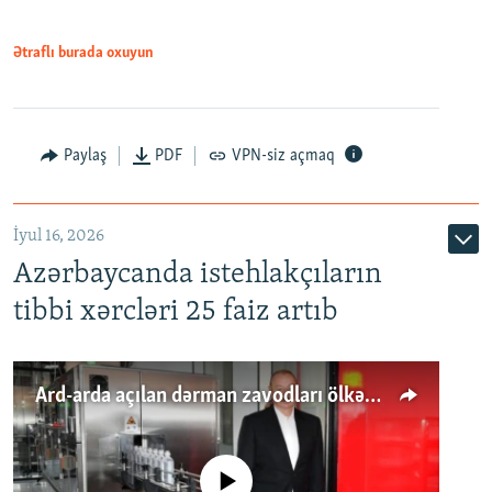
Ətraflı burada oxuyun
Paylaş
PDF
VPN-siz açmaq
İyul 16, 2026
Azərbaycanda istehlakçıların
tibbi xərcləri 25 faiz artıb
Ard-arda açılan dərman zavodları ölkənin tələbatını ödəyirmi?
No media source currently available