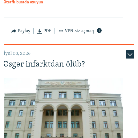
Ətraflı burada oxuyun
Auto
240p
360p
480p
Paylaş
PDF
VPN-siz açmaq
720p
1080p
İyul 03, 2026
Əsgər infarktdan ölüb?