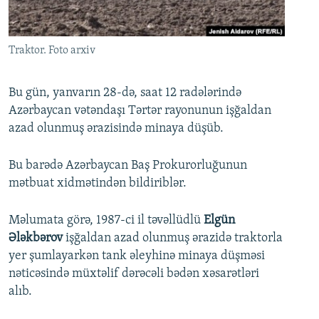
İNFOQRAFIKA
AZƏRBAYCAN ƏDƏBIYYATI KITABXANASI
MISSIYAMIZ
BIZI IZLƏ
KARIKATURA
İSLAM VƏ DEMOKRATIYA
PEŞƏ ETIKASI VƏ JURNALISTIKA STANDARTLARIMIZ
Traktor. Foto arxiv
İZ - MƏDƏNIYYƏT PROQRAMI
MATERIALLARIMIZDAN ISTIFADƏ
AZADLIQRADIOSU MOBIL TELEFONUNUZDA
RFE/RL-in bütün saytları
Bu gün, yanvarın 28-də, saat 12 radələrində
Azərbaycan vətəndaşı Tərtər rayonunun işğaldan
BIZIMLƏ ƏLAQƏ
azad olunmuş ərazisində minaya düşüb.
XƏBƏR BÜLLETENLƏRIMIZ
Bu barədə Azərbaycan Baş Prokurorluğunun
mətbuat xidmətindən bildiriblər.
Məlumata görə, 1987-ci il təvəllüdlü
Elgün
Ələkbərov
işğaldan azad olunmuş ərazidə traktorla
yer şumlayarkən tank əleyhinə minaya düşməsi
nəticəsində müxtəlif dərəcəli bədən xəsarətləri
alıb.