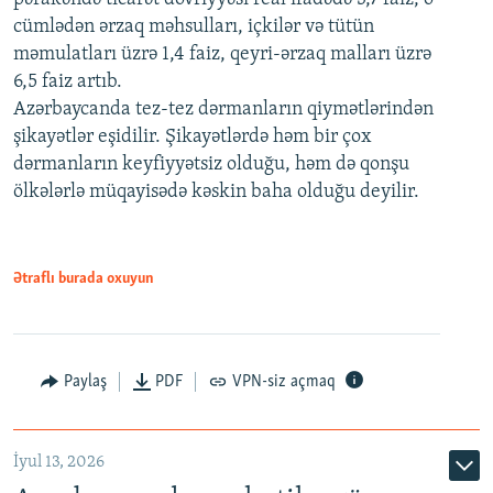
cümlədən ərzaq məhsulları, içkilər və tütün
məmulatları üzrə 1,4 faiz, qeyri-ərzaq malları üzrə
6,5 faiz artıb.
Azərbaycanda tez-tez dərmanların qiymətlərindən
şikayətlər eşidilir. Şikayətlərdə həm bir çox
dərmanların keyfiyyətsiz olduğu, həm də qonşu
ölkələrlə müqayisədə kəskin baha olduğu deyilir.
Ətraflı burada oxuyun
Paylaş
PDF
VPN-siz açmaq
İyul 13, 2026