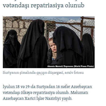
720p
1080p
vətəndaşı repatriasiya olunub
Suriyanın şimalında qaçqın düşərgəsi, arxiv fotosu
İyulun 18 və 19-da Suriyadan 16 nəfər Azərbaycan
vətəndaşı ölkəyə repatriasiya olunub. Məlumatı
Azərbaycan Xarici İşlər Nazirliyi yayıb.