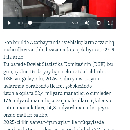
Auto
0:00
5:23
240p
Son bir ildə Azərbaycanda istehlakçıların
360p
əczaçılıq
məhsulları və tibbi ləvazimatlara çəkdiyi xərc 24,9
480p
Auto
240p
360p
480p
faiz artıb.
720p
Bu barədə Dövlət Statistika Komitəsinin (DSK) bu
720p
1080p
gün, iyulun 16-da yaydığı məlumatda bildirilir.
1080p
DSK vurğulayır ki, 2026-cı ilin yanvar-iyun
aylarında pərakəndə ticarət şəbəkəsində
istehlakçılara 32,4 milyard manatlıq, o cümlədən
17,6 milyard manatlıq ərzaq məhsulları, içkilər və
tütün məmulatları, 14,8 milyard manatlıq qeyri-
ərzaq malları satılıb.
2025-ci ilin yanvar-iyun ayları ilə müqayisədə
pərakəndə ticarət dövriyyəsi real ifadədə 3,7 faiz, o