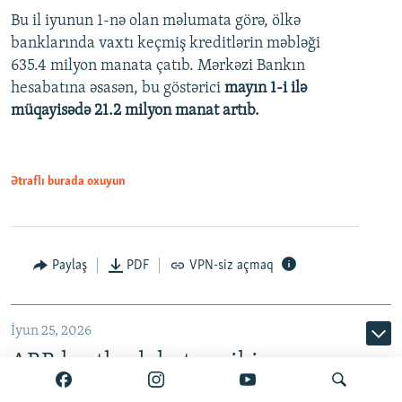
Bu il iyunun 1-nə olan məlumata görə, ölkə
360p
banklarında vaxtı keçmiş kreditlərin məbləği
480p
635.4 milyon manata çatıb. Mərkəzi Bankın
720p
hesabatına əsasən, bu göstərici
mayın 1-i ilə
müqayisədə 21.2 milyon manat artıb.
1080p
Ətraflı burada oxuyun
Auto
240p
360p
480p
Paylaş
PDF
VPN-siz açmaq
720p
1080p
İyun 25, 2026
ABB kartlardakı texniki
problemin həll olunduğunu