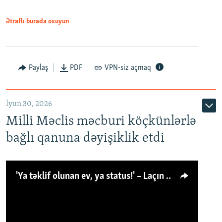
Ətraflı burada oxuyun
Paylaş
PDF
VPN-siz açmaq
İyun 30, 2026
Milli Məclis məcburi köçkünlərlə
bağlı qanuna dəyişiklik etdi
'Ya təklif olunan ev, ya status!' – Laçın köçkünü: 'Laçından başqa heç hara!'