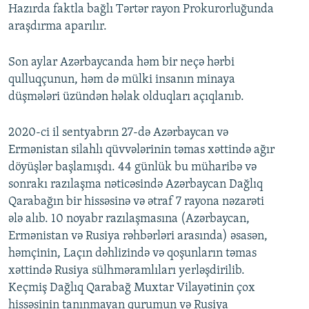
Hazırda faktla bağlı Tərtər rayon Prokurorluğunda
araşdırma aparılır.
Son aylar Azərbaycanda həm bir neçə hərbi
qulluqçunun, həm də mülki insanın minaya
düşmələri üzündən həlak olduqları açıqlanıb.
2020-ci il sentyabrın 27-də Azərbaycan və
Ermənistan silahlı qüvvələrinin təmas xəttində ağır
döyüşlər başlamışdı. 44 günlük bu müharibə və
sonrakı razılaşma nəticəsində Azərbaycan Dağlıq
Qarabağın bir hissəsinə və ətraf 7 rayona nəzarəti
ələ alıb. 10 noyabr razılaşmasına (Azərbaycan,
Ermənistan və Rusiya rəhbərləri arasında) əsasən,
həmçinin, Laçın dəhlizində və qoşunların təmas
xəttində Rusiya sülhməramlıları yerləşdirilib.
Keçmiş Dağlıq Qarabağ Muxtar Vilayətinin çox
hissəsinin tanınmayan qurumun və Rusiya