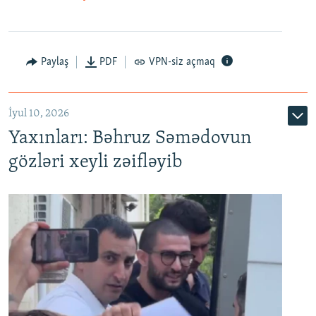
Paylaş
PDF
VPN-siz açmaq
İyul 10, 2026
Yaxınları: Bəhruz Səmədovun
gözləri xeyli zəifləyib