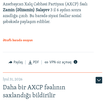
Azərbaycan Xalq Cəbhəsi Partiyası (AXCP) fəalı
Zamin (Əlizamin) Salayev
3 il 6 aydan sonra
azadlığa çıxıb. Bu barədə siyasi fəallar sosial
şəbəkədə paylaşım ediblər.
Ətraflı burada oxuyun
Paylaş
PDF
VPN-siz açmaq
İyul 31, 2026
Daha bir AXCP fəalının
saxlandığı bildirilir