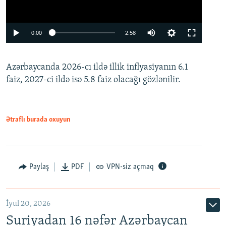
Auto
0:00
2:58
240p
Azərbaycanda 2026-cı ildə illik inflyasiyanın 6.1
360p
faiz, 2027-ci ildə isə 5.8 faiz olacağı gözlənilir.
480p
720p
1080p
Ətraflı burada oxuyun
Paylaş
PDF
VPN-siz açmaq
İyul 20, 2026
Auto
240p
360p
480p
Suriyadan 16 nəfər Azərbaycan