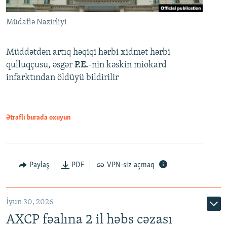
Müdafiə Nazirliyi
Müddətdən artıq həqiqi hərbi xidmət hərbi
qulluqçusu, əsgər
P.E.
-nin kəskin miokard
infarktından öldüyü bildirilir
Ətraflı burada oxuyun
Paylaş
PDF
VPN-siz açmaq
İyun 30, 2026
AXCP fəalına 2 il həbs cəzası