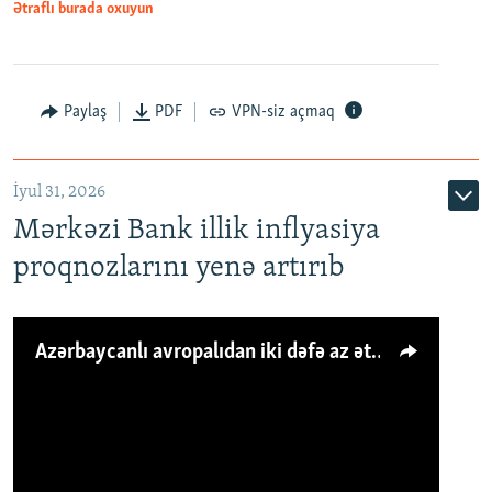
Ətraflı burada oxuyun
Paylaş
PDF
VPN-siz açmaq
İyul 31, 2026
Mərkəzi Bank illik inflyasiya
proqnozlarını yenə artırıb
Azərbaycanlı avropalıdan iki dəfə az ət yeyir, amma... 'Qiymət artımı qaçılmazdır'