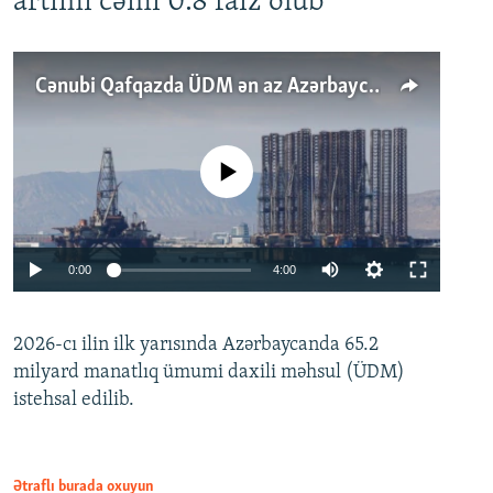
artımı cəmi 0.8 faiz olub
Cənubi Qafqazda ÜDM ən az Azərbaycanda artır: Qonşuları niyə Bakını qabaqlaya bilir?
No media source currently available
Auto
0:00
4:00
240p
2026-cı ilin ilk yarısında Azərbaycanda 65.2
360p
milyard manatlıq ümumi daxili məhsul (ÜDM)
480p
Auto
240p
360p
480p
istehsal edilib.
720p
720p
1080p
1080p
Ətraflı burada oxuyun