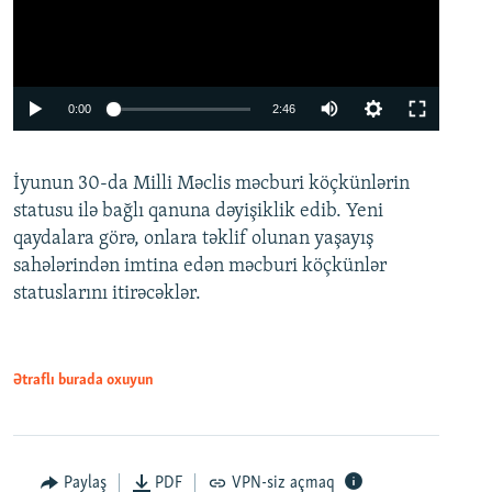
Auto
0:00
2:46
240p
İyunun 30-da Milli Məclis məcburi köçkünlərin
360p
statusu ilə bağlı qanuna dəyişiklik edib. Yeni
480p
qaydalara görə, onlara təklif olunan yaşayış
720p
sahələrindən imtina edən məcburi köçkünlər
statuslarını itirəcəklər.
1080p
Ətraflı burada oxuyun
Auto
240p
360p
480p
Paylaş
PDF
VPN-siz açmaq