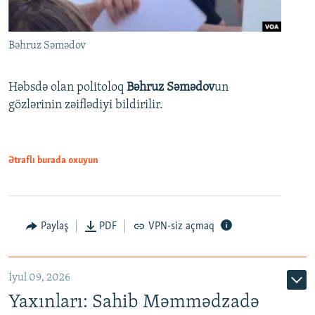
Bəhruz Səmədov
Həbsdə olan politoloq
Bəhruz Səmədov
un
gözlərinin zəiflədiyi bildirilir.
Ətraflı burada oxuyun
Paylaş
PDF
VPN-siz açmaq
İyul 09, 2026
Yaxınları: Sahib Məmmədzadə