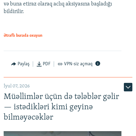
və buna etiraz olaraq aclıq aksiyasına başladığı
1080p
bildirilir.
Ətraflı burada oxuyun
Paylaş
PDF
VPN-siz açmaq
İyul 07, 2026
Müəllimlər üçün də tələblər gəlir
— istədikləri kimi geyinə
bilməyəcəklər