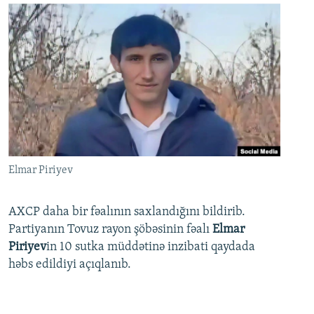
Elmar Piriyev
AXCP daha bir fəalının saxlandığını bildirib.
Partiyanın Tovuz rayon şöbəsinin fəalı
Elmar
Piriyev
in 10 sutka müddətinə inzibati qaydada
həbs edildiyi açıqlanıb.