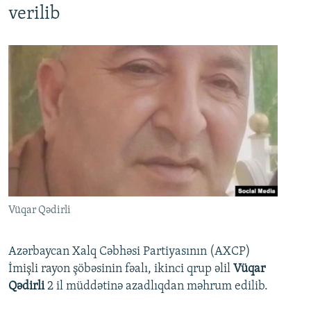
verilib
Vüqar Qədirli
Azərbaycan Xalq Cəbhəsi Partiyasının (AXCP)
İmişli rayon şöbəsinin fəalı, ikinci qrup əlil
Vüqar
Qədirli
2 il müddətinə azadlıqdan məhrum edilib.