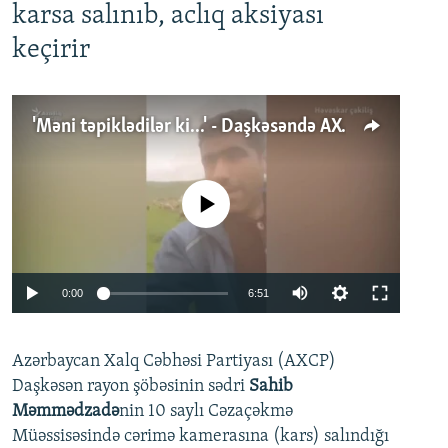
karsa salınıb, aclıq aksiyası
keçirir
'Məni təpiklədilər ki...' - Daşkəsəndə AXCP fəalının yaxınları onun həbsinə etiraz edirlər
No media source currently available
Auto
0:00
6:51
240p
Azərbaycan Xalq Cəbhəsi Partiyası (AXCP)
360p
Daşkəsən rayon şöbəsinin sədri
Sahib
480p
Auto
240p
360p
480p
Məmmədzadə
nin 10 saylı Cəzaçəkmə
720p
Müəssisəsində cərimə kamerasına (kars) salındığı
720p
1080p