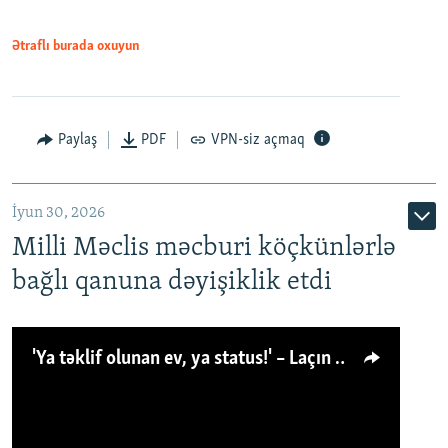
Ətraflı burada oxuyun
Paylaş
PDF
VPN-siz açmaq
İyun 30, 2026
Milli Məclis məcburi köçkünlərlə
bağlı qanuna dəyişiklik etdi
'Ya təklif olunan ev, ya status!' – Laçın köçkünü: 'Laçından başqa heç hara!'