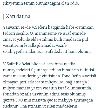
şikayətinin təmin olunmadığını elan edib.
Xatırlatma
Yanvarın 14-də V.Səfərli haqqında həbs-qətimkan
tədbiri seçilib. O, mənimsəmə və israf etmədə,
cinayət yolu ilə əldə edilmiş külli miqdarda pul
vəsaitlərini leqallaşdırmada, vəzifə
səlahiyyətlərindən sui-istifadədə ittiham olunur.
V.Səfərli dövlət büdcəsi hesabına media
nümayəndələri üçün inşa edilən binaların tikintisi
zamanı vəsaitlərin yeyintisində, Fond üçün əlverişli
olmayan şərtlərlə icarə müqaviləsi bağlamaqla 1
milyon manata yaxın vəsaitin israf olunmasında,
Fonddan öz ailə üzvünün adına təsis olunmuş
qəzetə 300 min manata qədər maliyyə ayırmaqda
suçlanır. Ona ittiham verilən maddələrin