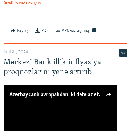
Ətraflı burada oxuyun
Paylaş
PDF
VPN-siz açmaq
İyul 31, 2026
Mərkəzi Bank illik inflyasiya
proqnozlarını yenə artırıb
Azərbaycanlı avropalıdan iki dəfə az ət yeyir, amma... 'Qiymət artımı qaçılmazdır'