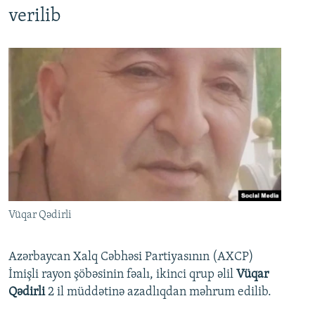
verilib
Vüqar Qədirli
Azərbaycan Xalq Cəbhəsi Partiyasının (AXCP)
İmişli rayon şöbəsinin fəalı, ikinci qrup əlil
Vüqar
Qədirli
2 il müddətinə azadlıqdan məhrum edilib.