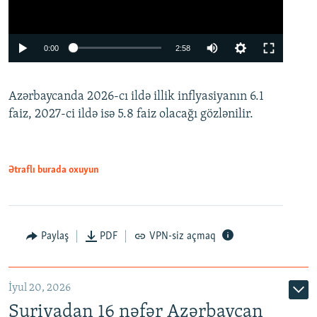
Auto
0:00
2:58
240p
Azərbaycanda 2026-cı ildə illik inflyasiyanın 6.1
360p
faiz, 2027-ci ildə isə 5.8 faiz olacağı gözlənilir.
480p
720p
1080p
Ətraflı burada oxuyun
Paylaş
PDF
VPN-siz açmaq
İyul 20, 2026
Auto
240p
360p
480p
Suriyadan 16 nəfər Azərbaycan