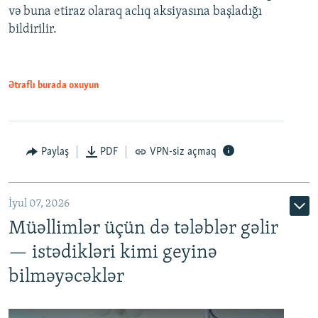
və buna etiraz olaraq aclıq aksiyasına başladığı
1080p
bildirilir.
Ətraflı burada oxuyun
Paylaş
PDF
VPN-siz açmaq
İyul 07, 2026
Müəllimlər üçün də tələblər gəlir
— istədikləri kimi geyinə
bilməyəcəklər