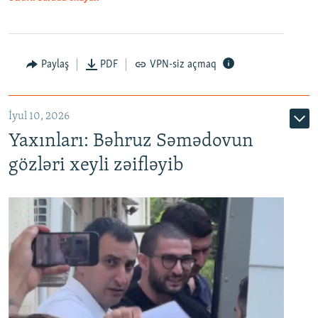
Paylaş
PDF
VPN-siz açmaq
İyul 10, 2026
Yaxınları: Bəhruz Səmədovun
gözləri xeyli zəifləyib