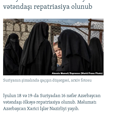
720p
1080p
vətəndaşı repatriasiya olunub
Suriyanın şimalında qaçqın düşərgəsi, arxiv fotosu
İyulun 18 və 19-da Suriyadan 16 nəfər Azərbaycan
vətəndaşı ölkəyə repatriasiya olunub. Məlumatı
Azərbaycan Xarici İşlər Nazirliyi yayıb.