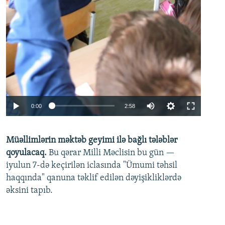
Auto
0:00
2:58
240p
Müəllimlərin məktəb geyimi ilə bağlı tələblər
360p
qoyulacaq.
Bu qərar Milli Məclisin bu gün —
480p
iyulun 7-də keçirilən iclasında "Ümumi təhsil
720p
haqqında" qanuna təklif edilən dəyişikliklərdə
əksini tapıb.
1080p