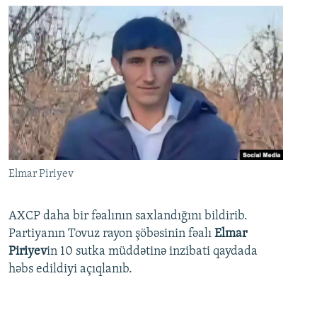
Elmar Piriyev
AXCP daha bir fəalının saxlandığını bildirib.
Partiyanın Tovuz rayon şöbəsinin fəalı
Elmar
Piriyev
in 10 sutka müddətinə inzibati qaydada
həbs edildiyi açıqlanıb.