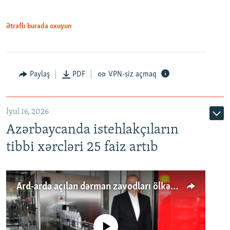
Ətraflı burada oxuyun
Paylaş
PDF
VPN-siz açmaq
İyul 16, 2026
Azərbaycanda istehlakçıların
tibbi xərcləri 25 faiz artıb
Ard-arda açılan dərman zavodları ölkənin tələbatını ödəyirmi?
No media source currently available