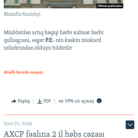
Müdafiə Nazirliyi
Müddətdən artıq həqiqi hərbi xidmət hərbi
qulluqçusu, əsgər
P.E.
-nin kəskin miokard
infarktından öldüyü bildirilir
Ətraflı burada oxuyun
Paylaş
PDF
VPN-siz açmaq
İyun 30, 2026
AXCP fəalına 2 il həbs cəzası