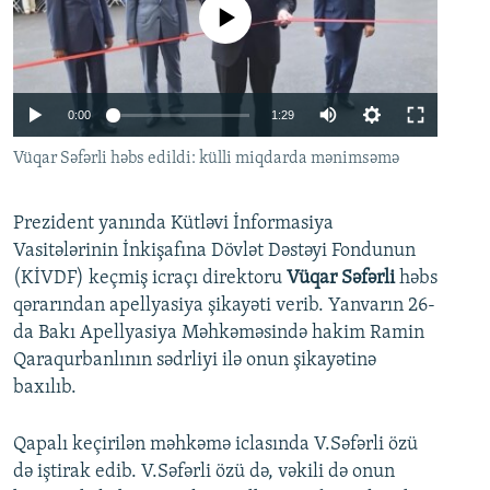
No media source currently available
İNFOQRAFIKA
AZƏRBAYCAN ƏDƏBIYYATI KITABXANASI
MISSIYAMIZ
BIZI IZLƏ
KARIKATURA
İSLAM VƏ DEMOKRATIYA
PEŞƏ ETIKASI VƏ JURNALISTIKA STANDARTLARIMIZ
İZ - MƏDƏNIYYƏT PROQRAMI
MATERIALLARIMIZDAN ISTIFADƏ
Auto
0:00
1:29
AZADLIQRADIOSU MOBIL TELEFONUNUZDA
RFE/RL-in bütün saytları
240p
Vüqar Səfərli həbs edildi: külli miqdarda mənimsəmə
BIZIMLƏ ƏLAQƏ
360p
XƏBƏR BÜLLETENLƏRIMIZ
Prezident yanında Kütləvi İnformasiya
480p
Auto
240p
360p
480p
Vasitələrinin İnkişafına Dövlət Dəstəyi Fondunun
720p
(KİVDF) keçmiş icraçı direktoru
Vüqar Səfərli
həbs
720p
1080p
1080p
qərarından apellyasiya şikayəti verib. Yanvarın 26-
da Bakı Apellyasiya Məhkəməsində hakim Ramin
Qaraqurbanlının sədrliyi ilə onun şikayətinə
baxılıb.
Qapalı keçirilən məhkəmə iclasında V.Səfərli özü
də iştirak edib. V.Səfərli özü də, vəkili də onun