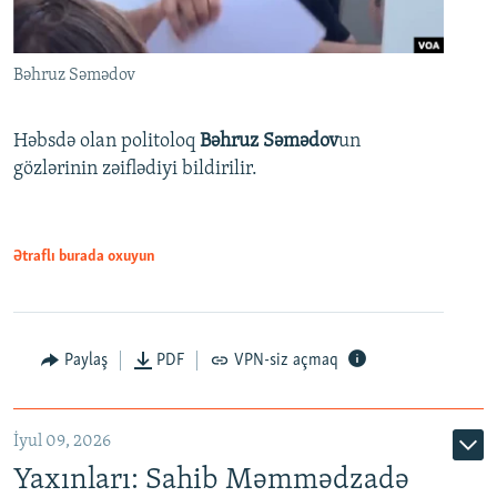
Bəhruz Səmədov
Həbsdə olan politoloq
Bəhruz Səmədov
un
gözlərinin zəiflədiyi bildirilir.
Ətraflı burada oxuyun
Paylaş
PDF
VPN-siz açmaq
İyul 09, 2026
Yaxınları: Sahib Məmmədzadə