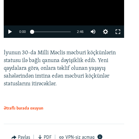
Auto
0:00
2:46
240p
İyunun 30-da Milli Məclis məcburi köçkünlərin
360p
statusu ilə bağlı qanuna dəyişiklik edib. Yeni
480p
qaydalara görə, onlara təklif olunan yaşayış
720p
sahələrindən imtina edən məcburi köçkünlər
statuslarını itirəcəklər.
1080p
Ətraflı burada oxuyun
Auto
240p
360p
480p
Paylaş
PDF
VPN-siz açmaq