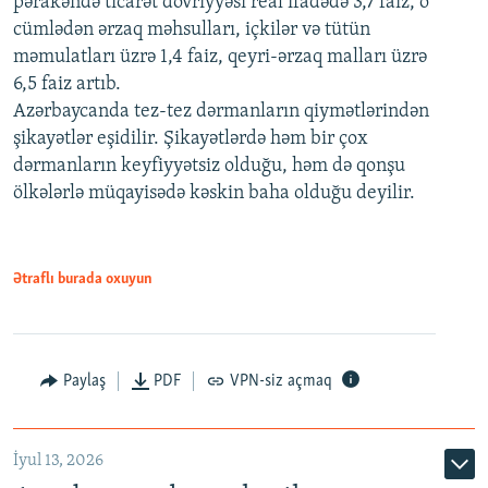
pərakəndə ticarət dövriyyəsi real ifadədə 3,7 faiz, o
cümlədən ərzaq məhsulları, içkilər və tütün
məmulatları üzrə 1,4 faiz, qeyri-ərzaq malları üzrə
6,5 faiz artıb.
Azərbaycanda tez-tez dərmanların qiymətlərindən
şikayətlər eşidilir. Şikayətlərdə həm bir çox
dərmanların keyfiyyətsiz olduğu, həm də qonşu
ölkələrlə müqayisədə kəskin baha olduğu deyilir.
Ətraflı burada oxuyun
Paylaş
PDF
VPN-siz açmaq
İyul 13, 2026