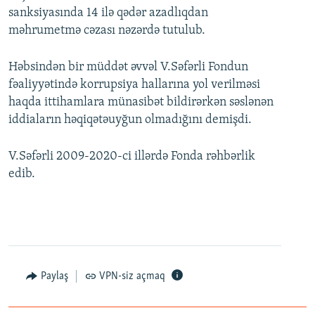
sanksiyasında 14 ilə qədər azadlıqdan
məhrumetmə cəzası nəzərdə tutulub.
Həbsindən bir müddət əvvəl V.Səfərli Fondun
fəaliyyətində korrupsiya hallarına yol verilməsi
haqda ittihamlara münasibət bildirərkən səslənən
iddiaların həqiqətəuyğun olmadığını demişdi.
V.Səfərli 2009-2020-ci illərdə Fonda rəhbərlik
edib.
Paylaş
VPN-siz açmaq