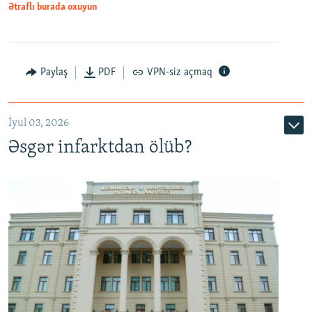
Ətraflı burada oxuyun
Auto
240p
360p
480p
Paylaş
PDF
VPN-siz açmaq
720p
1080p
İyul 03, 2026
Əsgər infarktdan ölüb?