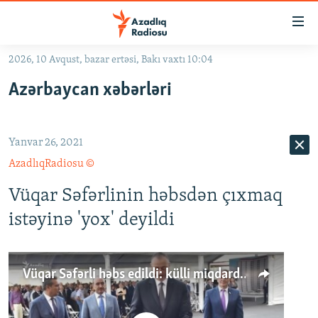
Keçid
linkləri
Əsas
2026, 10 Avqust, bazar ertəsi, Bakı vaxtı 10:04
məzmuna
GÜNDƏM
Azərbaycan xəbərləri
qayıt
#İZAHLA
Əsas
KORRUPSIOMETR
naviqasiyaya
Yanvar 26, 2021
qayıt
#ƏSLINDƏ
Axtarışa
AzadlıqRadiosu ©
FƏRQƏ BAX
keç
Vüqar Səfərlinin həbsdən çıxmaq
QANUNI DOĞRU
istəyinə 'yox' deyildi
ARAŞDIRMA
MULTIMEDIA
Vüqar Səfərli həbs edildi: külli miqdarda mənimsəmə
RADIO ARXIV
VIDEO
HAQQIMIZDA
FOTOQALEREYA
OXU ZALI