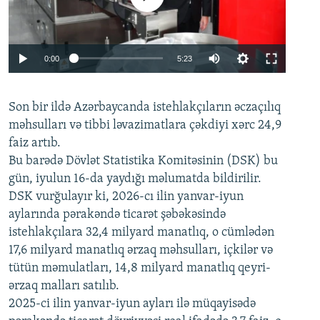
Auto
0:00
5:23
240p
Son bir ildə Azərbaycanda istehlakçıların
360p
əczaçılıq
məhsulları və tibbi ləvazimatlara çəkdiyi xərc 24,9
480p
Auto
240p
360p
480p
faiz artıb.
720p
Bu barədə Dövlət Statistika Komitəsinin (DSK) bu
720p
1080p
gün, iyulun 16-da yaydığı məlumatda bildirilir.
1080p
DSK vurğulayır ki, 2026-cı ilin yanvar-iyun
aylarında pərakəndə ticarət şəbəkəsində
istehlakçılara 32,4 milyard manatlıq, o cümlədən
17,6 milyard manatlıq ərzaq məhsulları, içkilər və
tütün məmulatları, 14,8 milyard manatlıq qeyri-
ərzaq malları satılıb.
2025-ci ilin yanvar-iyun ayları ilə müqayisədə