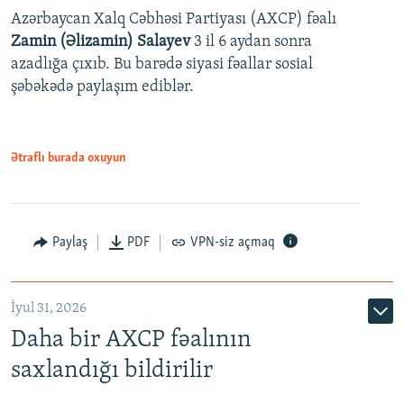
Azərbaycan Xalq Cəbhəsi Partiyası (AXCP) fəalı
Zamin (Əlizamin) Salayev
3 il 6 aydan sonra
azadlığa çıxıb. Bu barədə siyasi fəallar sosial
şəbəkədə paylaşım ediblər.
Ətraflı burada oxuyun
Paylaş
PDF
VPN-siz açmaq
İyul 31, 2026
Daha bir AXCP fəalının
saxlandığı bildirilir