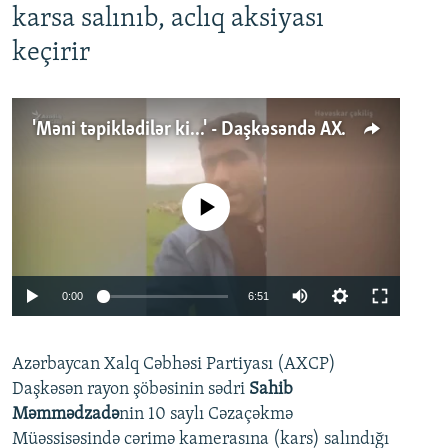
karsa salınıb, aclıq aksiyası
keçirir
'Məni təpiklədilər ki...' - Daşkəsəndə AXCP fəalının yaxınları onun həbsinə etiraz edirlər
No media source currently available
Auto
0:00
6:51
240p
Azərbaycan Xalq Cəbhəsi Partiyası (AXCP)
360p
Daşkəsən rayon şöbəsinin sədri
Sahib
480p
Auto
240p
360p
480p
Məmmədzadə
nin 10 saylı Cəzaçəkmə
720p
Müəssisəsində cərimə kamerasına (kars) salındığı
720p
1080p