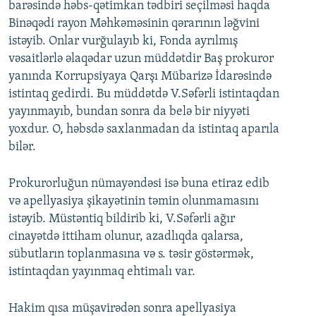
barəsində həbs-qətimkan tədbiri seçilməsi haqda
Binəqədi rayon Məhkəməsinin qərarının ləğvini
istəyib. Onlar vurğulayıb ki, Fonda ayrılmış
vəsaitlərlə əlaqədar uzun müddətdir Baş prokuror
yanında Korrupsiyaya Qarşı Mübarizə İdarəsində
istintaq gedirdi. Bu müddətdə V.Səfərli istintaqdan
yayınmayıb, bundan sonra da belə bir niyyəti
yoxdur. O, həbsdə saxlanmadan da istintaq aparıla
bilər.
Prokurorluğun nümayəndəsi isə buna etiraz edib
və apellyasiya şikayətinin təmin olunmamasını
istəyib. Müstəntiq bildirib ki, V.Səfərli ağır
cinayətdə ittiham olunur, azadlıqda qalarsa,
sübutların toplanmasına və s. təsir göstərmək,
istintaqdan yayınmaq ehtimalı var.
Hakim qısa müşavirədən sonra apellyasiya