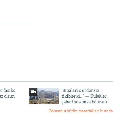
q fasilə:
'Binaları o qədər sıx
z olsun'
tikiblər ki...' — Küləklər
şəhərində hava böhranı
Bölmənin bütün materialları burada