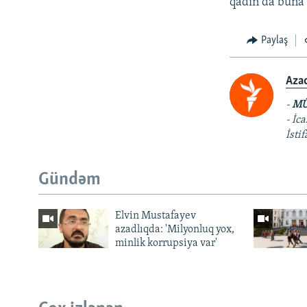
qadın da buna 
Paylaş
Aza
-
MÜ
- İc
İsti
Gündəm
Elvin Mustafayev
azadlıqda: 'Milyonluq yox,
minlik korrupsiya var'