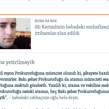
BUNA DA BAX:
Əli Kərimlinin həbsdəki mühafizəçi
ittihamlar elan edildi
nə yetirilməyib
ail rayon Prokurorluğuna müraciət olunub ki, şikayətə baxıb 
vermirlər. Bakı şəhər Prokurorluğu da atamın müraciəti əsa
luğuna məktub göndərib. Yazılıb ki, atama və vəkilinə məl
rokurorluğu nəinki atamın, heç Bakı şəhər Prokurorluğunun
yib"
, – həbsdəki cəbhəçinin oğlu belə deyir.