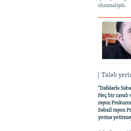
olunmalıydı.
Tələb yeri
"Dəfələrlə Səb
Heç bir cavab 
rayon Prokuror
Səbail rayon P
yerinə yetirmə