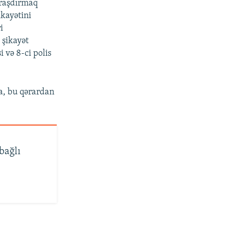
araşdırmaq
kayətini
i
 şikayət
i və 8-ci polis
a, bu qərardan
bağlı