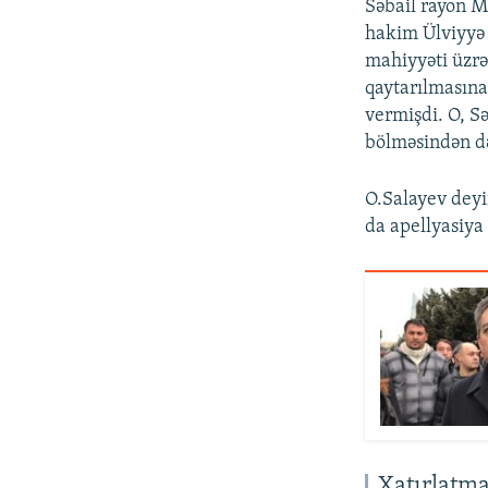
Səbail rayon M
hakim Ülviyyə
mahiyyəti üzrə
qaytarılmasına
vermişdi. O, Sə
bölməsindən də 
O.Salayev deyi
da apellyasiya
Xatırlatm