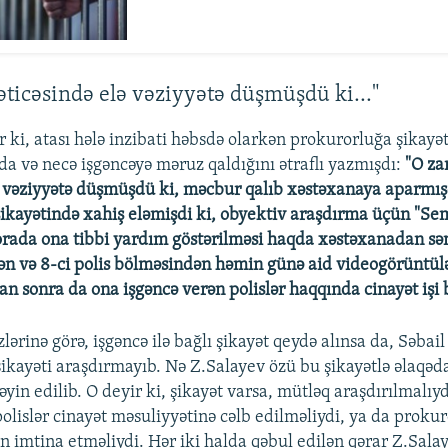
əticəsində elə vəziyyətə düşmüşdü ki..."
r ki, atası hələ inzibati həbsdə olarkən prokurorluğa şikay
da və necə işgəncəyə məruz qaldığını ətraflı yazmışdı:
"O za
ə vəziyyətə düşmüşdü ki, məcbur qalıb xəstəxanaya aparmış
ikayətində xahiş eləmişdi ki, obyektiv araşdırma üçün "S
orada ona tibbi yardım göstərilməsi haqda xəstəxanadan sən
dən və 8-ci polis bölməsindən həmin günə aid videogörüntülər
n sonra da ona işgəncə verən polislər haqqında cinayət işi 
lərinə görə, işgəncə ilə bağlı şikayət qeydə alınsa da, Səbail
ikayəti araşdırmayıb. Nə Z.Salayev özü bu şikayətlə əlaqəda
əyin edilib. O deyir ki, şikayət varsa, mütləq araşdırılmalıy
olislər cinayət məsuliyyətinə cəlb edilməliydi, ya da prokur
n imtina etməliydi. Hər iki halda qəbul edilən qərar Z.Sala