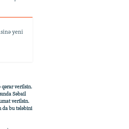
sinə yeni
qərar verilsin.
sında Səbail
umat verilsin.
 da bu tələbini