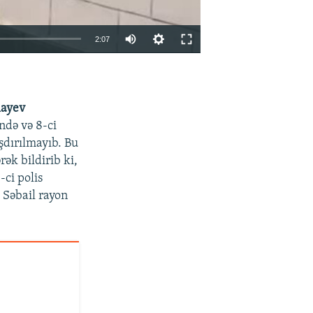
Auto
2:07
270p
EMBED
PAYLAŞ
360p
layev
404p
ndə və 8-ci
1080p
şdırılmayıb. Bu
ək bildirib ki,
-ci polis
 Səbail rayon
404p