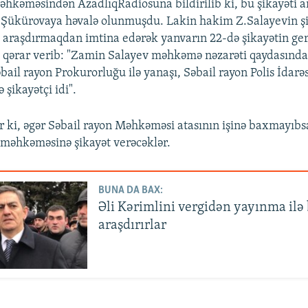
əhkəməsindən AzadlıqRadiosuna bildirilib ki, bu şikayəti 
 Şükürovaya həvalə olunmuşdu. Lakin hakim Z.Salayevin şi
 araşdırmaqdan imtina edərək yanvarın 22-də şikayətin ger
 qərar verib: "Zamin Salayev məhkəmə nəzarəti qaydasında
bail rayon Prokurorluğu ilə yanaşı, Səbail rayon Polis İdarəs
şikayətçi idi".
r ki, əgər Səbail rayon Məhkəməsi atasının işinə baxmayıbs
 məhkəməsinə şikayət verəcəklər.
BUNA DA BAX:
Əli Kərimlini vergidən yayınma ilə 
araşdırırlar
a