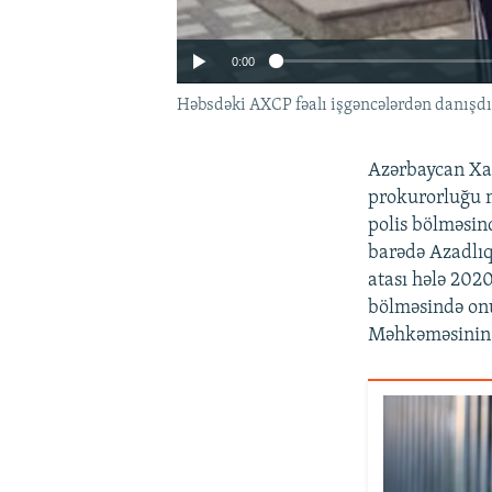
0:00
Həbsdəki AXCP fəalı işgəncələrdən danışdı
Azərbaycan Xal
prokurorluğu m
polis bölməsin
barədə Azadlı
atası hələ 202
bölməsində onu
Məhkəməsinin q
Auto