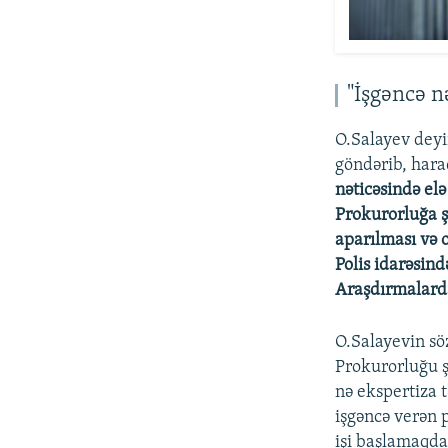
"İşgəncə n
O.Salayev deyi
göndərib, hara
nəticəsində el
Prokurorluğa ş
aparılması və 
Polis idarəsin
Araşdırmalarda
O.Salayevin söz
Prokurorluğu ş
nə ekspertiza t
işgəncə verən p
işi başlamaqda