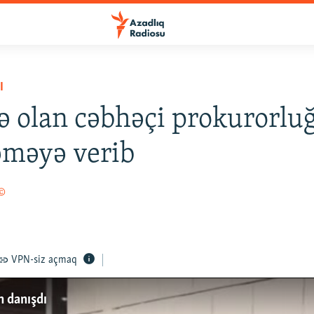
I
 olan cəbhəçi prokurorlu
məyə verib
 ©
VPN-siz açmaq
n danışdı