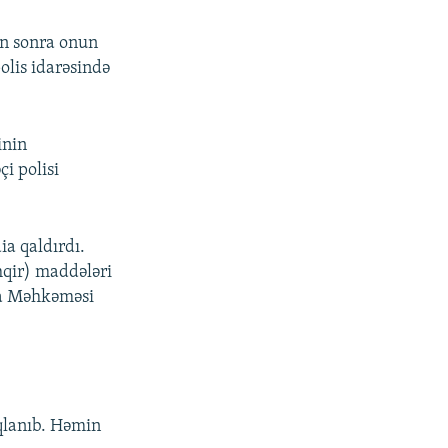
an sonra onun
olis idarəsində
inin
i polisi
ia qaldırdı.
hqir) maddələri
iya Məhkəməsi
qlanıb. Həmin