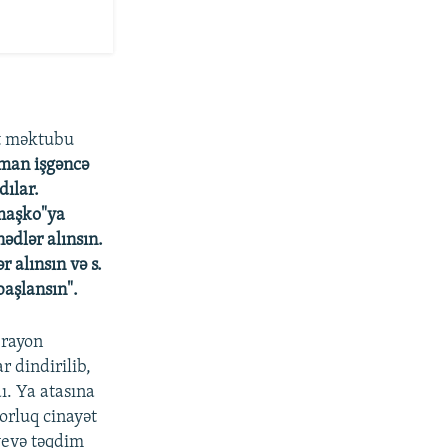
ət məktubu
man işgəncə
dılar.
emaşko"ya
ədlər alınsın.
 alınsın və s.
başlansın".
 rayon
r dindirilib,
dı. Ya atasına
orluq cinayət
yevə təqdim