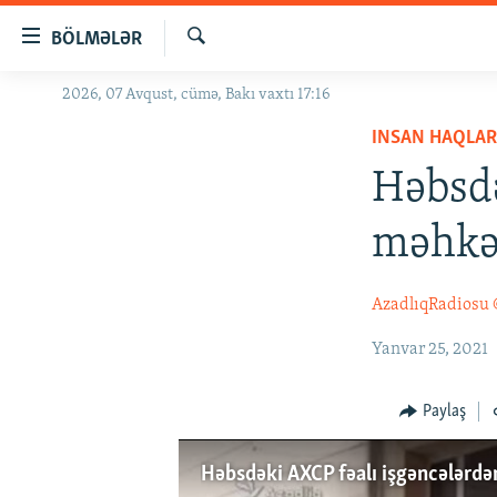
Keçid
BÖLMƏLƏR
linkləri
Axtar
Əsas
2026, 07 Avqust, cümə, Bakı vaxtı 17:16
GÜNDƏM
məzmuna
INSAN HAQLAR
#İZAHLA
qayıt
Əsas
Həbsdə
KORRUPSIOMETR
naviqasiyaya
#ƏSLINDƏ
qayıt
məhkə
Axtarışa
FƏRQƏ BAX
keç
QANUNI DOĞRU
AzadlıqRadiosu
ARAŞDIRMA
Yanvar 25, 2021
MULTIMEDIA
Paylaş
RADIO ARXIV
VIDEO
HAQQIMIZDA
FOTOQALEREYA
OXU ZALI
Həbsdəki AXCP fəalı işgəncələrdə