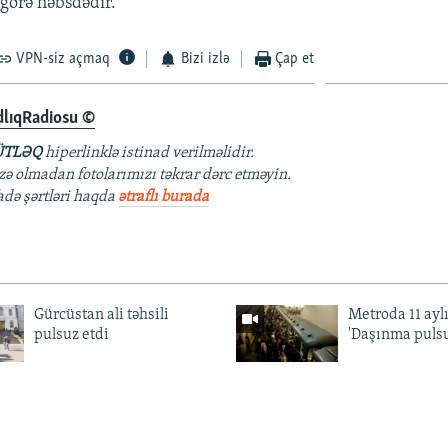
görə həbsdədir.
VPN-siz açmaq
Bizi izlə
Çap et
dlıqRadiosu ©
TLƏQ
hiperlinklə istinad verilməlidir.
azə olmadan fotolarımızı təkrar dərc etməyin.
fadə şərtləri haqda
ətraflı burada
Gürcüstan ali təhsili
Metroda 11 aylı
pulsuz etdi
'Daşınma pulsu