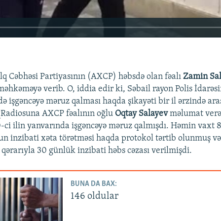
q Cəbhəsi Partiyasının (AXCP) həbsdə olan fəalı
Zamin Sa
əhkəməyə verib. O, iddia edir ki, Səbail rayon Polis İdarəsi
də işgəncəyə məruz qalması haqda şikayəti bir il ərzində ara
qRadiosuna AXCP fəalının oğlu
Oqtay Salayev
məlumat verər
0-ci ilin yanvarında işgəncəyə məruz qalmışdı. Həmin vaxt 8
n inzibati xəta törətməsi haqda protokol tərtib olunmuş və
ərarıyla 30 günlük inzibati həbs cəzası verilmişdi.
270p
360p
BUNA DA BAX:
1080p
146 oldular