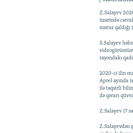
Z.Salayev 2020
üzərində cərrah
məruz qaldığı i
S.Salayev həbs
videogörüntüsü
rayondakı qadı
2020-ci ilin ma
Aprel ayında i
ilə təqsirli b
də qərarı qüvv
Z.Salayev 17 s
Z.Salayevdən ş