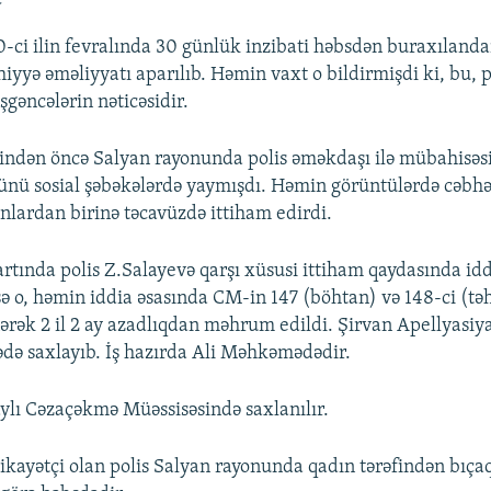
-ci ilin fevralında 30 günlük inzibati həbsdən buraxıland
iyyə əməliyyatı aparılıb. Həmin vaxt o bildirmişdi ki, bu, p
şgəncələrin nəticəsidir.
indən öncə Salyan rayonunda polis əməkdaşı ilə mübahisəs
nü sosial şəbəkələrdə yaymışdı. Həmin görüntülərdə cəbhəç
nlardan birinə təcavüzdə ittiham edirdi.
rtında polis Z.Salayevə qarşı xüsusi ittiham qaydasında idd
sə o, həmin iddia əsasında CM-in 147 (böhtan) və 148-ci (tə
ilinərək 2 il 2 ay azadlıqdan məhrum edildi. Şirvan Apellyas
ədə saxlayıb. İş hazırda Ali Məhkəmədədir.
aylı Cəzaçəkmə Müəssisəsində saxlanılır.
ikayətçi olan polis Salyan rayonunda qadın tərəfindən bıça