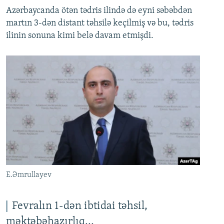
Azərbaycanda ötən tədris ilində də eyni səbəbdən
martın 3-dən distant təhsilə keçilmiş və bu, tədris
ilinin sonuna kimi belə davam etmişdi.
E.Əmrullayev
Fevralın 1-dən ibtidai təhsil,
məktəbəhazırlıq...