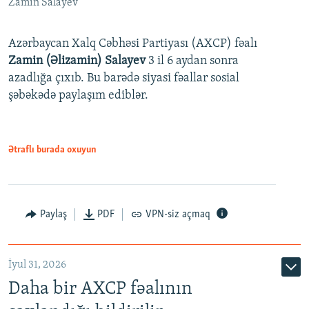
Zamin Salayev
Azərbaycan Xalq Cəbhəsi Partiyası (AXCP) fəalı
Zamin (Əlizamin) Salayev
3 il 6 aydan sonra
azadlığa çıxıb. Bu barədə siyasi fəallar sosial
şəbəkədə paylaşım ediblər.
Ətraflı burada oxuyun
Paylaş
PDF
VPN-siz açmaq
İyul 31, 2026
Daha bir AXCP fəalının