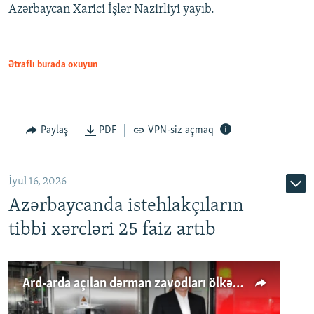
Azərbaycan Xarici İşlər Nazirliyi yayıb.
Ətraflı burada oxuyun
Paylaş
PDF
VPN-siz açmaq
İyul 16, 2026
Azərbaycanda istehlakçıların
tibbi xərcləri 25 faiz artıb
Ard-arda açılan dərman zavodları ölkənin tələbatını ödəyirmi?