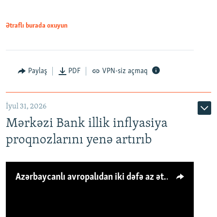
Ətraflı burada oxuyun
Paylaş
PDF
VPN-siz açmaq
İyul 31, 2026
Mərkəzi Bank illik inflyasiya
proqnozlarını yenə artırıb
Azərbaycanlı avropalıdan iki dəfə az ət yeyir, amma... 'Qiymət artımı qaçılmazdır'