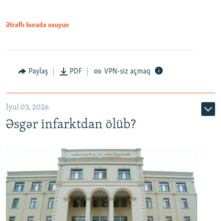
Ətraflı burada oxuyun
Auto
240p
360p
480p
Paylaş
PDF
VPN-siz açmaq
720p
1080p
İyul 03, 2026
Əsgər infarktdan ölüb?