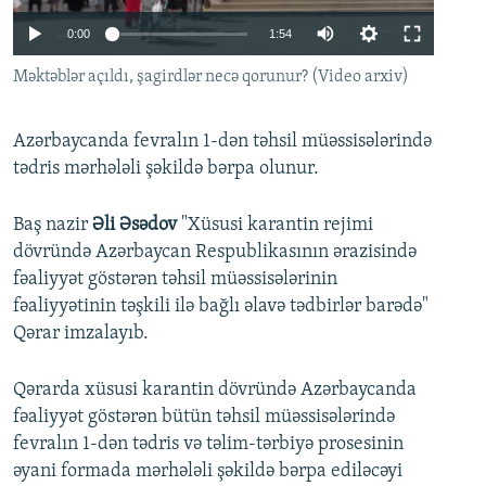
İNFOQRAFIKA
AZƏRBAYCAN ƏDƏBIYYATI KITABXANASI
MISSIYAMIZ
Auto
0:00
1:54
BIZI IZLƏ
KARIKATURA
İSLAM VƏ DEMOKRATIYA
PEŞƏ ETIKASI VƏ JURNALISTIKA STANDARTLARIMIZ
240p
Məktəblər açıldı, şagirdlər necə qorunur? (Video arxiv)
İZ - MƏDƏNIYYƏT PROQRAMI
MATERIALLARIMIZDAN ISTIFADƏ
360p
AZADLIQRADIOSU MOBIL TELEFONUNUZDA
RFE/RL-in bütün saytları
Azərbaycanda fevralın 1-dən təhsil müəssisələrində
480p
Auto
240p
360p
480p
tədris mərhələli şəkildə bərpa olunur.
BIZIMLƏ ƏLAQƏ
720p
720p
1080p
XƏBƏR BÜLLETENLƏRIMIZ
1080p
Baş nazir
Əli Əsədov
"Xüsusi karantin rejimi
dövründə Azərbaycan Respublikasının ərazisində
fəaliyyət göstərən təhsil müəssisələrinin
fəaliyyətinin təşkili ilə bağlı əlavə tədbirlər barədə"
Qərar imzalayıb.
Qərarda xüsusi karantin dövründə Azərbaycanda
fəaliyyət göstərən bütün təhsil müəssisələrində
fevralın 1-dən tədris və təlim-tərbiyə prosesinin
əyani formada mərhələli şəkildə bərpa ediləcəyi