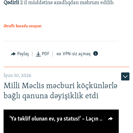
Qədirli
2 il müddətinə azadlıqdan məhrum edilib.
Ətraflı burada oxuyun
Paylaş
PDF
VPN-siz açmaq
İyun 30, 2026
Milli Məclis məcburi köçkünlərlə
bağlı qanuna dəyişiklik etdi
'Ya təklif olunan ev, ya status!' – Laçın köçkünü: 'Laçından başqa heç hara!'