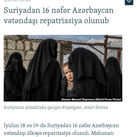
İyul 20, 2026
Suriyadan 16 nəfər Azərbaycan
720p
1080p
vətəndaşı repatriasiya olunub
Suriyanın şimalında qaçqın düşərgəsi, arxiv fotosu
İyulun 18 və 19-da Suriyadan 16 nəfər Azərbaycan
vətəndaşı ölkəyə repatriasiya olunub. Məlumatı