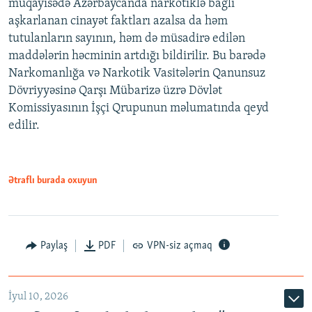
müqayisədə Azərbaycanda narkotiklə bağlı
aşkarlanan cinayət faktları azalsa da həm
tutulanların sayının, həm də müsadirə edilən
maddələrin həcminin artdığı bildirilir. Bu barədə
Narkomanlığa və Narkotik Vasitələrin Qanunsuz
Dövriyyəsinə Qarşı Mübarizə üzrə Dövlət
Komissiyasının İşçi Qrupunun məlumatında qeyd
edilir.
Ətraflı burada oxuyun
Paylaş
PDF
VPN-siz açmaq
İyul 10, 2026