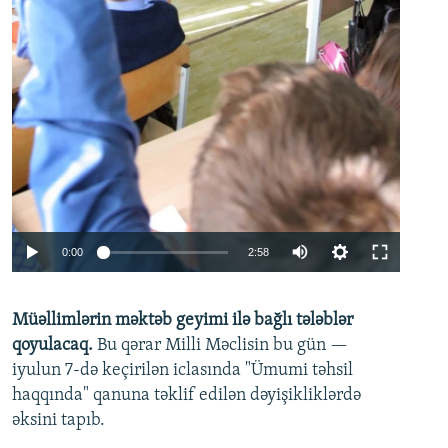
Auto
0:00
2:58
240p
Müəllimlərin məktəb geyimi ilə bağlı tələblər
360p
qoyulacaq.
Bu qərar Milli Məclisin bu gün —
480p
iyulun 7-də keçirilən iclasında "Ümumi təhsil
720p
haqqında" qanuna təklif edilən dəyişikliklərdə
əksini tapıb.
1080p