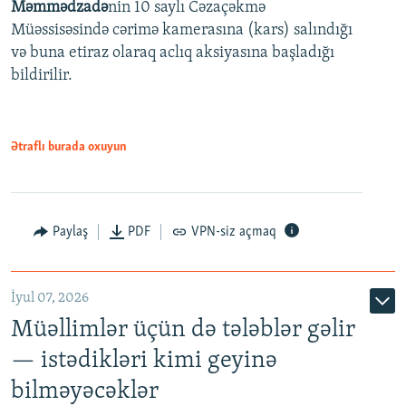
Məmmədzadə
nin 10 saylı Cəzaçəkmə
720p
Müəssisəsində cərimə kamerasına (kars) salındığı
720p
1080p
və buna etiraz olaraq aclıq aksiyasına başladığı
1080p
bildirilir.
Ətraflı burada oxuyun
Paylaş
PDF
VPN-siz açmaq
İyul 07, 2026
Müəllimlər üçün də tələblər gəlir
— istədikləri kimi geyinə
bilməyəcəklər