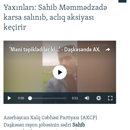
Yaxınları: Sahib Məmmədzadə
karsa salınıb, aclıq aksiyası
keçirir
'Məni təpiklədilər ki...' - Daşkəsəndə AXCP fəalının yaxınları onun həbsinə etiraz edirlər
No media source currently available
Auto
0:00
6:51
240p
Azərbaycan Xalq Cəbhəsi Partiyası (AXCP)
360p
Daşkəsən rayon şöbəsinin sədri
Sahib
480p
Auto
240p
360p
480p