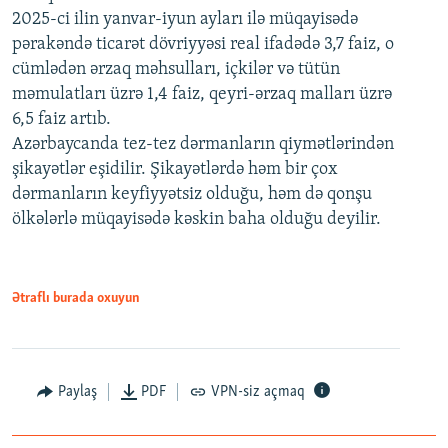
2025-ci ilin yanvar-iyun ayları ilə müqayisədə
pərakəndə ticarət dövriyyəsi real ifadədə 3,7 faiz, o
cümlədən ərzaq məhsulları, içkilər və tütün
məmulatları üzrə 1,4 faiz, qeyri-ərzaq malları üzrə
6,5 faiz artıb.
Azərbaycanda tez-tez dərmanların qiymətlərindən
şikayətlər eşidilir. Şikayətlərdə həm bir çox
dərmanların keyfiyyətsiz olduğu, həm də qonşu
ölkələrlə müqayisədə kəskin baha olduğu deyilir.
Ətraflı burada oxuyun
Paylaş
PDF
VPN-siz açmaq