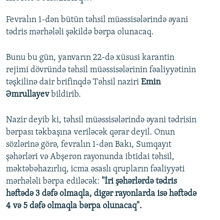
Fevralın 1-dən bütün təhsil müəssisələrində əyani
tədris mərhələli şəkildə bərpa olunacaq.
Bunu bu gün, yanvarın 22-də xüsusi karantin
rejimi dövründə təhsil müəssisələrinin fəaliyyətinin
təşkilinə dair brifinqdə Təhsil naziri
Emin
Əmrullayev
bildirib.
Nazir deyib ki, təhsil müəssisələrində əyani tədrisin
bərpası təkbaşına veriləcək qərar deyil. Onun
sözlərinə görə, fevralın 1-dən Bakı, Sumqayıt
şəhərləri və Abşeron rayonunda ibtidai təhsil,
məktəbəhazırlıq, icma əsaslı qrupların fəaliyyəti
mərhələli bərpa ediləcək:
"İri şəhərlərdə tədris
həftədə 3 dəfə olmaqla, digər rayonlarda isə həftədə
4 və 5 dəfə olmaqla bərpa olunacaq".