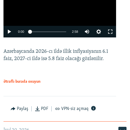
Auto
0:00
2:58
240p
Azərbaycanda 2026-cı ildə illik inflyasiyanın 6.1
360p
faiz, 2027-ci ildə isə 5.8 faiz olacağı gözlənilir.
480p
720p
1080p
Ətraflı burada oxuyun
Paylaş
PDF
VPN-siz açmaq
Auto
240p
360p
480p