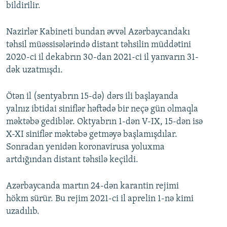
bildirilir.
Nazirlər Kabineti bundan əvvəl Azərbaycandakı
təhsil müəssisələrində distant təhsilin müddətini
2020-ci il dekabrın 30-dan 2021-ci il yanvarın 31-
dək uzatmışdı.
Ötən il (sentyabrın 15-də) dərs ili başlayanda
yalnız ibtidai siniflər həftədə bir neçə gün olmaqla
məktəbə gediblər. Oktyabrın 1-dən V-IX, 15-dən isə
X-XI siniflər məktəbə getməyə başlamışdılar.
Sonradan yenidən koronavirusa yoluxma
artdığından distant təhsilə keçildi.
Azərbaycanda martın 24-dən karantin rejimi
hökm sürür. Bu rejim 2021-ci il aprelin 1-nə kimi
uzadılıb.