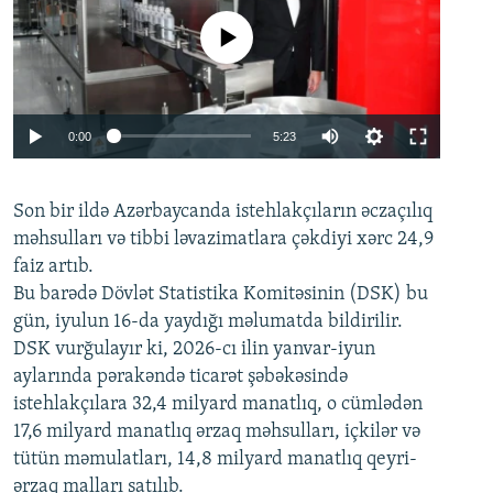
No media source currently available
Auto
0:00
5:23
240p
Son bir ildə Azərbaycanda istehlakçıların
360p
əczaçılıq
məhsulları və tibbi ləvazimatlara çəkdiyi xərc 24,9
480p
Auto
240p
360p
480p
faiz artıb.
720p
Bu barədə Dövlət Statistika Komitəsinin (DSK) bu
720p
1080p
gün, iyulun 16-da yaydığı məlumatda bildirilir.
1080p
DSK vurğulayır ki, 2026-cı ilin yanvar-iyun
aylarında pərakəndə ticarət şəbəkəsində
istehlakçılara 32,4 milyard manatlıq, o cümlədən
17,6 milyard manatlıq ərzaq məhsulları, içkilər və
tütün məmulatları, 14,8 milyard manatlıq qeyri-
ərzaq malları satılıb.