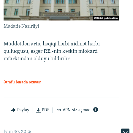
Müdafiə Nazirliyi
Müddətdən artıq həqiqi hərbi xidmət hərbi
qulluqçusu, əsgər
P.E.
-nin kəskin miokard
infarktından öldüyü bildirilir
Ətraflı burada oxuyun
Paylaş
PDF
VPN-siz açmaq
İyun 30, 2026