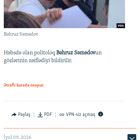
Bəhruz Səmədov
Həbsdə olan politoloq
Bəhruz Səmədov
un
gözlərinin zəiflədiyi bildirilir.
Ətraflı burada oxuyun
Paylaş
PDF
VPN-siz açmaq
İyul 09, 2026