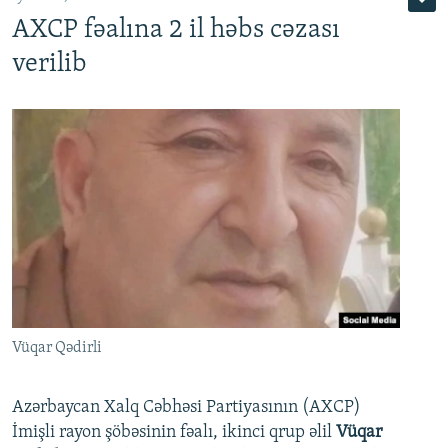
AXCP fəalına 2 il həbs cəzası
verilib
Vüqar Qədirli
Azərbaycan Xalq Cəbhəsi Partiyasının (AXCP)
İmişli rayon şöbəsinin fəalı, ikinci qrup əlil
Vüqar