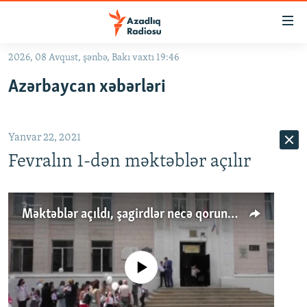
Keçid
linkləri
Əsas
2026, 08 Avqust, şənbə, Bakı vaxtı 19:46
məzmuna
GÜNDƏM
Azərbaycan xəbərləri
qayıt
#İZAHLA
Əsas
KORRUPSIOMETR
naviqasiyaya
Yanvar 22, 2021
qayıt
#ƏSLINDƏ
Axtarışa
Fevralın 1-dən məktəblər açılır
FƏRQƏ BAX
keç
QANUNI DOĞRU
Məktəblər açıldı, şagirdlər necə qorunur?
ARAŞDIRMA
MULTIMEDIA
No media source currently available
RADIO ARXIV
VIDEO
HAQQIMIZDA
FOTOQALEREYA
OXU ZALI