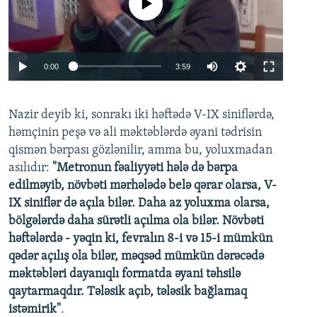
Auto
0:00
3:59
240p
Nazir deyib ki, sonrakı iki həftədə V-IX siniflərdə,
360p
Auto
240p
360p
480p
həmçinin peşə və ali məktəblərdə əyani tədrisin
480p
qismən bərpası gözlənilir, amma bu, yoluxmadan
720p
720p
1080p
asılıdır:
"Metronun fəaliyyəti hələ də bərpa
edilməyib, növbəti mərhələdə belə qərar olarsa, V-
1080p
IX siniflər də açıla bilər. Daha az yoluxma olarsa,
bölgələrdə daha sürətli açılma ola bilər. Növbəti
həftələrdə - yəqin ki, fevralın 8-i və 15-i mümkün
qədər açılış ola bilər, məqsəd mümkün dərəcədə
məktəbləri dayanıqlı formatda əyani təhsilə
qaytarmaqdır. Tələsik açıb, tələsik bağlamaq
istəmirik"
.