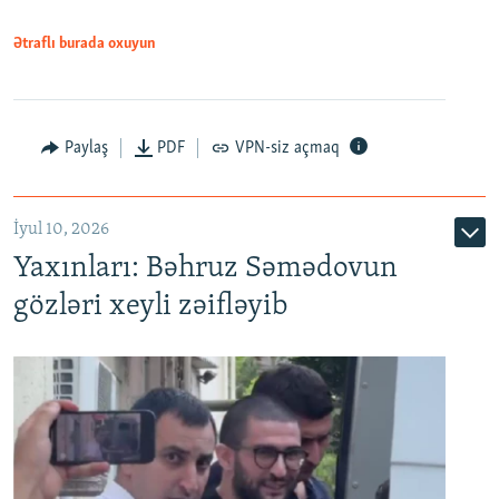
1080p
Ətraflı burada oxuyun
Paylaş
PDF
VPN-siz açmaq
İyul 10, 2026
Yaxınları: Bəhruz Səmədovun
gözləri xeyli zəifləyib