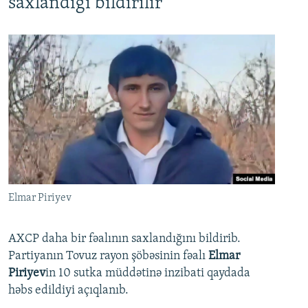
saxlandığı bildirilir
Elmar Piriyev
AXCP daha bir fəalının saxlandığını bildirib.
Partiyanın Tovuz rayon şöbəsinin fəalı
Elmar
Piriyev
in 10 sutka müddətinə inzibati qaydada
həbs edildiyi açıqlanıb.