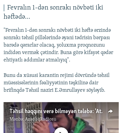
Fevralın 1-dən sonrakı növbəti iki
həftədə...
"Fevralın 1-dən sonrakı növbəti iki həftə ərzində
sonrakı təhsil pillələrində əyani tədrisin bərpası
barədə qərarlar olacaq, yoluxma proqnozunu
indidən vermək çətindir. Buna görə kifayət qədər
ehtiyatlı addımlar atmalıyıq".
Bunu da xüsusi karantin rejimi dövründə təhsil
müəssisələrinin fəaliyyətinin təşkilinə dair
brifinqdə Təhsil naziri E.Əmrullayev söyləyib.
Təhsil haqqını verə bilməyən tələbə: 'Atam pandemiyada işsiz qalıb'
Mənbə:
AzadlıqRadiosu
No media source currently available