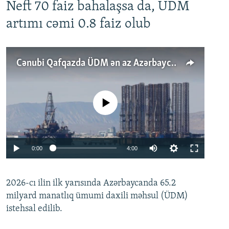
Neft 70 faiz bahalaşsa da, ÜDM
artımı cəmi 0.8 faiz olub
Cənubi Qafqazda ÜDM ən az Azərbaycanda artır: Qonşuları niyə Bakını qabaqlaya bilir?
No media source currently available
Auto
0:00
4:00
240p
2026-cı ilin ilk yarısında Azərbaycanda 65.2
360p
milyard manatlıq ümumi daxili məhsul (ÜDM)
480p
Auto
240p
360p
480p
istehsal edilib.
720p
720p
1080p